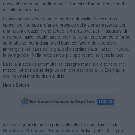
nuovo che sommati prefigurano i 12 mesi dell’anno. Dodici notti
avvolte nel mistero.
Il passaggio avviene di notte: morte e rinascita. Il desiderio è
cancellare il tempo profano e prosaico della storia trascorsa, per
una nuova creazione che segue la distruzione, per l’instaurarsi di
un tempo mitico, ideale, sacro, eterno. Nella notte quando le forme
sono abolite, nell’indistinto del buio, col favore delle tenebre
immergersi nel caos dell’orgia, del disordine da cui nasce il nuovo,
la palingenesi. Nella notte da cui più splendente sorgerà la luce.
La folla si accalca in tumulto nel bisogno materiale e terreno (né
mistico, né spirituale) degli uomini che aspirano a un Eden qui e
ora, non nel mondo di un al di là.
Nicola Belcari
Se vuoi leggere le notizie principali della Toscana iscriviti alla
Newsletter QUInews - ToscanaMedia.
Arriva gratis tutti i giorni