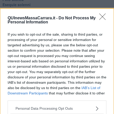
Esequie solenni
Nostalgia del sangue blu
Teste calde
QUInewsMassaCarrara.it -
Do Not Process My
Non avere e non essere
Personal Information
Armiamoci e... avviatevi
Da Capodanno a Carnevale
If you wish to opt-out of the sale, sharing to third parties, or
Schizzi di fango
processing of your personal or sensitive information for
Sor-riso amaro
Fine anno al ristorante
targeted advertising by us, please use the below opt-out
La festa di Capodanno
section to confirm your selection. Please note that after your
Natale 2024
opt-out request is processed you may continue seeing
Re e regnanti
interest-based ads based on personal information utilized by
A noi interessa il dito non la luna
us or personal information disclosed to third parties prior to
Come rubare allo stato e vivere felici
your opt-out. You may separately opt-out of the further
Una performance
disclosure of your personal information by third parties on the
Il compagno
IAB’s list of downstream participants. This information may
​Io (allo specchio)
also be disclosed by us to third parties on the
IAB’s List of
Tramonto
Downstream Participants
that may further disclose it to other
Passato, presente, futuro
third parties.
La virtù del non fare
Il giorno dei saldi
Personal Data Processing Opt Outs
L'ultimo post