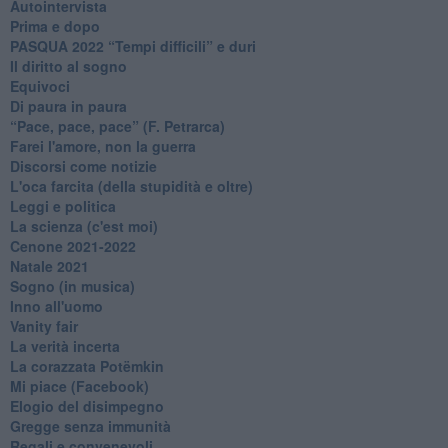
Autointervista
Prima e dopo
​PASQUA 2022 “Tempi difficili” e duri
Il diritto al sogno
Equivoci
Di paura in paura
​“Pace, pace, pace” (F. Petrarca)
Farei l'amore, non la guerra
Discorsi come notizie
L'oca farcita (della stupidità e oltre)
Leggi e politica
La scienza (c'est moi)
Cenone 2021-2022
Natale 2021
Sogno (in musica)
Inno all'uomo
Vanity fair
La verità incerta
La corazzata Potëmkin
Mi piace (Facebook)
Elogio del disimpegno
Gregge senza immunità
Regali e convenevoli