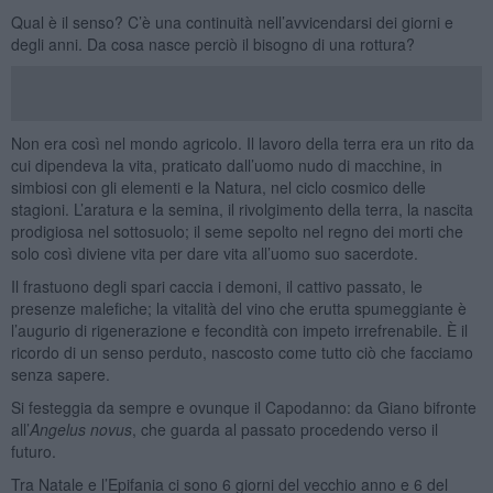
Qual è il senso? C’è una continuità nell’avvicendarsi dei giorni e
degli anni. Da cosa nasce perciò il bisogno di una rottura?
Non era così nel mondo agricolo. Il lavoro della terra era un rito da
cui dipendeva la vita, praticato dall’uomo nudo di macchine, in
simbiosi con gli elementi e la Natura, nel ciclo cosmico delle
stagioni. L’aratura e la semina, il rivolgimento della terra, la nascita
prodigiosa nel sottosuolo; il seme sepolto nel regno dei morti che
solo così diviene vita per dare vita all’uomo suo sacerdote.
Il frastuono degli spari caccia i demoni, il cattivo passato, le
presenze malefiche; la vitalità del vino che erutta spumeggiante è
l’augurio di rigenerazione e fecondità con impeto irrefrenabile. È il
ricordo di un senso perduto, nascosto come tutto ciò che facciamo
senza sapere.
Si festeggia da sempre e ovunque il Capodanno: da Giano bifronte
all’
Angelus novus
, che guarda al passato procedendo verso il
futuro.
Tra Natale e l’Epifania ci sono 6 giorni del vecchio anno e 6 del