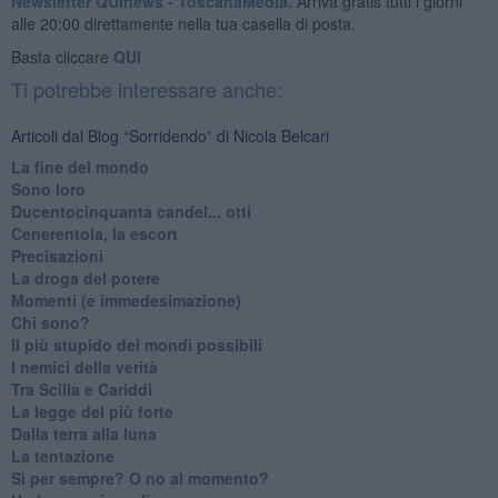
Newsletter QUInews - ToscanaMedia.
Arriva gratis tutti i giorni
alle 20:00 direttamente nella tua casella di posta.
Basta cliccare
QUI
Ti potrebbe interessare anche:
Articoli dal Blog “Sorridendo” di Nicola Belcari
La fine del mondo
Sono loro
Ducentocinquanta candel... otti
Cenerentola, la escort
Precisazioni
La droga del potere
Momenti (e immedesimazione)
Chi sono?
Il più stupido dei mondi possibili
I nemici della verità
Tra Scilla e Cariddi
La legge del più forte
Dalla terra alla luna
La tentazione
​Sì per sempre? O no al momento?