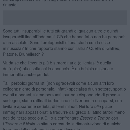
rimasto.
Sono tutti insuperabili e tutti più grandi di qualcun altro e quindi
insuperabili fino all’indomani. Ciò che hanno fatto non ha paragoni:
è un assoluto. Sono i protagonisti di una storia con la esse
minuscola? In che rapporto stanno con l’altra? Quella di Galileo,
Platone, Brunelleschi?
Va da sé che l’evento più è straordinario (e l’enfasi è quella
dell’epica) più esalta chi lo annuncia. È un briciolo di storia e
immortalità anche per lui.
Tali iperbolici giornalisti (non sgradevoli come alcuni altri loro
colleghi: niente di personale, infatti) specialisti di un settore, sport o
eventi mondani, siamo persuasi, pur non disponendo di prove a
sostegno, siano raffinati burloni che si divertono a occuparsi, con
levità e apparente serietà, di temi minori. Nei loro
otia
piace
immaginarli appassionati a tradurre dal greco al latino autori meno
noti del terzo secolo a.C., o a confrontare
Essere e Tempo
con
L’Essere e il Nulla
, o stiano cercando la dimostrazione di qualche
teorema della matematica ancora insoluto.