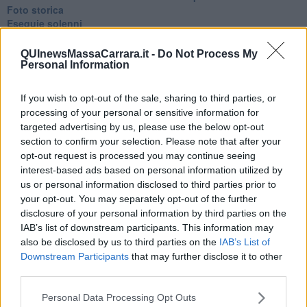
Foto storica
Esequie solenni
Nostalgia del sangue blu
Teste calde
QUInewsMassaCarrara.it -
Do Not Process My
Non avere e non essere
Personal Information
Armiamoci e... avviatevi
Da Capodanno a Carnevale
If you wish to opt-out of the sale, sharing to third parties, or
Schizzi di fango
processing of your personal or sensitive information for
Sor-riso amaro
targeted advertising by us, please use the below opt-out
Fine anno al ristorante
section to confirm your selection. Please note that after your
La festa di Capodanno
opt-out request is processed you may continue seeing
Natale 2024
interest-based ads based on personal information utilized by
Re e regnanti
us or personal information disclosed to third parties prior to
A noi interessa il dito non la luna
your opt-out. You may separately opt-out of the further
Come rubare allo stato e vivere felici
disclosure of your personal information by third parties on the
Una performance
IAB’s list of downstream participants. This information may
Il compagno
​Io (allo specchio)
also be disclosed by us to third parties on the
IAB’s List of
Tramonto
Downstream Participants
that may further disclose it to other
Passato, presente, futuro
third parties.
La virtù del non fare
Il giorno dei saldi
Personal Data Processing Opt Outs