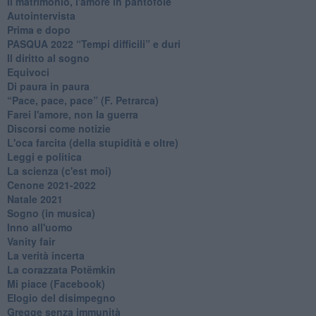
Il matrimonio, l'amore in pantofole
Autointervista
Prima e dopo
​PASQUA 2022 “Tempi difficili” e duri
Il diritto al sogno
Equivoci
Di paura in paura
​“Pace, pace, pace” (F. Petrarca)
Farei l'amore, non la guerra
Discorsi come notizie
L'oca farcita (della stupidità e oltre)
Leggi e politica
La scienza (c'est moi)
Cenone 2021-2022
Natale 2021
Sogno (in musica)
Inno all'uomo
Vanity fair
La verità incerta
La corazzata Potëmkin
Mi piace (Facebook)
Elogio del disimpegno
Gregge senza immunità