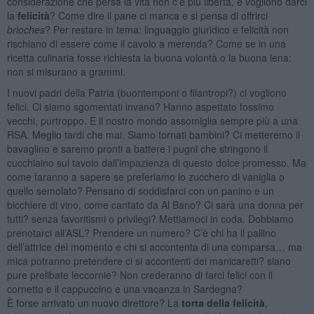
considerazione che persa la vita non c’è più libertà, e vogliono darci
la
felicità
? Come dire il pane ci manca e si pensa di offrirci
brioches
? Per restare in tema: linguaggio giuridico e felicità non
rischiano di essere come il cavolo a merenda? Come se in una
ricetta culinaria fosse richiesta la buona volontà o la buona lena:
non si misurano a grammi.
I nuovi padri della Patria (buontemponi o filantropi?) ci vogliono
felici. Ci siamo sgomentati invano? Hanno aspettato fossimo
vecchi, purtroppo. E il nostro mondo assomiglia sempre più a una
RSA. Meglio tardi che mai. Siamo tornati bambini? Ci metteremo il
bavaglino e saremo pronti a battere i pugni che stringono il
cucchiaino sul tavolo dall’impazienza di questo dolce promesso. Ma
come faranno a sapere se preferiamo lo zucchero di vaniglia o
quello semolato? Pensano di soddisfarci con un panino e un
bicchiere di vino, come cantato da Al Bano? Ci sarà una donna per
tutti? senza favoritismi o privilegi? Mettiamoci in coda. Dobbiamo
prenotarci all’ASL? Prendere un numero? C’è chi ha il pallino
dell’attrice del momento e chi si accontenta di una comparsa… ma
mica potranno pretendere ci si accontenti dei manicaretti? siano
pure prelibate leccornie? Non crederanno di farci felici con il
cornetto e il cappuccino e una vacanza in Sardegna?
È forse arrivato un nuovo direttore? La
torta della felicità
,