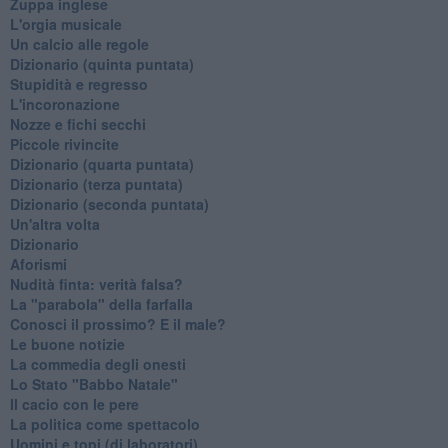
Zuppa inglese
L'orgia musicale
Un calcio alle regole
Dizionario (quinta puntata)
Stupidità e regresso
L'incoronazione
Nozze e fichi secchi
Piccole rivincite
​Dizionario (quarta puntata)
​Dizionario (terza puntata)
​Dizionario (seconda puntata)
Un'altra volta
Dizionario
Aforismi
Nudità finta: verità falsa?
La "parabola" della farfalla
Conosci il prossimo? E il male?
Le buone notizie
La commedia degli onesti
Lo Stato "Babbo Natale"
Il cacio con le pere
La politica come spettacolo
Uomini e topi (di laboratori)