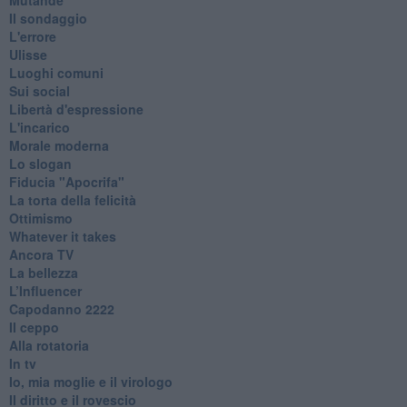
Il sondaggio
L'errore
Ulisse
Luoghi comuni
Sui social
Libertà d'espressione
L'incarico
Morale moderna
Lo slogan
Fiducia "Apocrifa"
La torta della felicità
Ottimismo
Whatever it takes
Ancora TV
La bellezza
L’Influencer
​Capodanno 2222
Il ceppo
Alla rotatoria
In tv
Io, mia moglie e il virologo
Il diritto e il rovescio