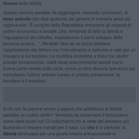
ricerca
della felicità.
Questo comma sarebbe da aggiungere, secondo i promotori, al
terzo articolo
che dice qualcosa del genere in maniera assai più
ragionevole: “È compito della Repubblica rimuovere gli ostacoli di
ordine economico e sociale, che, limitando di fatto la libertà e
l’eguaglianza dei cittadini, impediscono il pieno sviluppo della
persona umana…”. Mirabile! Non se ne potrà chiedere
l’applicazione alla lettera ma l’intendimento è lodevole e vale per un
impegno a cui tendere. La modifica andrebbe a finire fra i dodici
principi fondamentali, nobili ideali solennemente sanciti ma in
buona parte rimasti sulla carta, come un’altra illusoria speranza (se
escludiamo l’ultimo articolo messo in pratica pienamente: la
bandiera è il tricolore).
A chi non fa piacere venire a sapere che addirittura la felicità
sarebbe un nostro diritto? Verrebbe da esclamare il fantozziano:
come siete buoni voi! Ci collochiamo tra le vette del pensiero più
illuminato e l’essere menati per il naso. La
vita
è in pericolo, la
libertà
diminuisce per una giusta misura precauzionale in