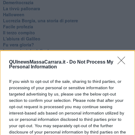
Demeritocrazia
La tivvù pallonara
Halloween
​Lucrezia Borgia, una storia di potere
Facile profezia
Il terzo compito
L'abiura di Galileo
Fu vera gloria?
La guerricciola delle due rose
La truffa all'anziano
QUInewsMassaCarrara.it -
Do Not Process My
Alla fermata dell'autobus
Personal Information
La repressione sessuale per sentito dire
Diseducazione televisiva e inerzia della politica
Foto storica
If you wish to opt-out of the sale, sharing to third parties, or
Esequie solenni
processing of your personal or sensitive information for
Nostalgia del sangue blu
targeted advertising by us, please use the below opt-out
Teste calde
section to confirm your selection. Please note that after your
Non avere e non essere
opt-out request is processed you may continue seeing
Armiamoci e... avviatevi
interest-based ads based on personal information utilized by
Da Capodanno a Carnevale
us or personal information disclosed to third parties prior to
Schizzi di fango
your opt-out. You may separately opt-out of the further
Sor-riso amaro
disclosure of your personal information by third parties on the
Fine anno al ristorante