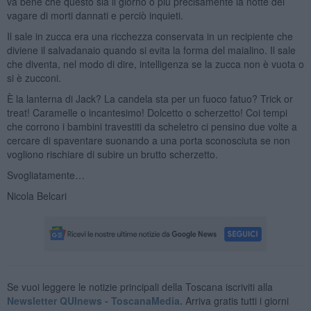
va bene che questo sia il giorno o più precisamente la notte del
vagare di morti dannati e perciò inquieti.
Il sale in zucca era una ricchezza conservata in un recipiente che
diviene il salvadanaio quando si evita la forma del maialino. Il sale
che diventa, nel modo di dire, intelligenza se la zucca non è vuota o
si è zucconi.
È la lanterna di Jack? La candela sta per un fuoco fatuo? Trick or
treat! Caramelle o incantesimo! Dolcetto o scherzetto! Coi tempi
che corrono i bambini travestiti da scheletro ci pensino due volte a
cercare di spaventare suonando a una porta sconosciuta se non
vogliono rischiare di subire un brutto scherzetto.
Svogliatamente…
Nicola Belcari
Se vuoi leggere le notizie principali della Toscana iscriviti alla
Newsletter QUInews - ToscanaMedia.
Arriva gratis tutti i giorni