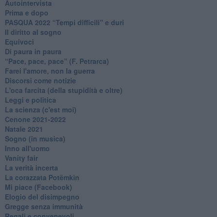
Autointervista
Prima e dopo
​PASQUA 2022 “Tempi difficili” e duri
Il diritto al sogno
Equivoci
Di paura in paura
​“Pace, pace, pace” (F. Petrarca)
Farei l'amore, non la guerra
Discorsi come notizie
L'oca farcita (della stupidità e oltre)
Leggi e politica
La scienza (c'est moi)
Cenone 2021-2022
Natale 2021
Sogno (in musica)
Inno all'uomo
Vanity fair
La verità incerta
La corazzata Potëmkin
Mi piace (Facebook)
Elogio del disimpegno
Gregge senza immunità
Regali e convenevoli