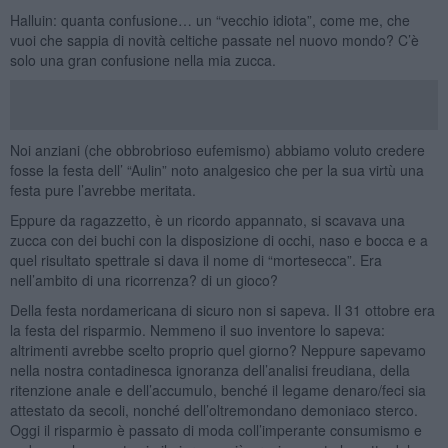
Halluin: quanta confusione… un “vecchio idiota”, come me, che
vuoi che sappia di novità celtiche passate nel nuovo mondo? C’è
solo una gran confusione nella mia zucca.
Noi anziani (che obbrobrioso eufemismo) abbiamo voluto credere
fosse la festa dell’ “Aulin” noto analgesico che per la sua virtù una
festa pure l’avrebbe meritata.
Eppure da ragazzetto, è un ricordo appannato, si scavava una
zucca con dei buchi con la disposizione di occhi, naso e bocca e a
quel risultato spettrale si dava il nome di “mortesecca”. Era
nell’ambito di una ricorrenza? di un gioco?
Della festa nordamericana di sicuro non si sapeva. Il 31 ottobre era
la festa del risparmio. Nemmeno il suo inventore lo sapeva:
altrimenti avrebbe scelto proprio quel giorno? Neppure sapevamo
nella nostra contadinesca ignoranza dell’analisi freudiana, della
ritenzione anale e dell’accumulo, benché il legame denaro/feci sia
attestato da secoli, nonché dell’oltremondano demoniaco sterco.
Oggi il risparmio è passato di moda coll’imperante consumismo e