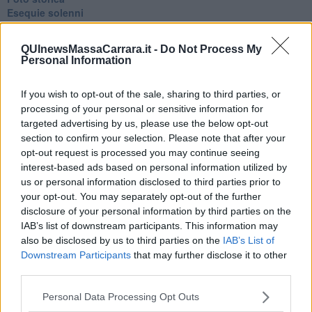
Esequie solenni
Nostalgia del sangue blu
Teste calde
QUInewsMassaCarrara.it -
Do Not Process My
Non avere e non essere
Personal Information
Armiamoci e... avviatevi
Da Capodanno a Carnevale
If you wish to opt-out of the sale, sharing to third parties, or
Schizzi di fango
processing of your personal or sensitive information for
Sor-riso amaro
Fine anno al ristorante
targeted advertising by us, please use the below opt-out
La festa di Capodanno
section to confirm your selection. Please note that after your
Natale 2024
opt-out request is processed you may continue seeing
Re e regnanti
interest-based ads based on personal information utilized by
A noi interessa il dito non la luna
us or personal information disclosed to third parties prior to
Come rubare allo stato e vivere felici
your opt-out. You may separately opt-out of the further
Una performance
disclosure of your personal information by third parties on the
Il compagno
IAB’s list of downstream participants. This information may
​Io (allo specchio)
also be disclosed by us to third parties on the
IAB’s List of
Tramonto
Downstream Participants
that may further disclose it to other
Passato, presente, futuro
third parties.
La virtù del non fare
Il giorno dei saldi
Personal Data Processing Opt Outs
L'ultimo post