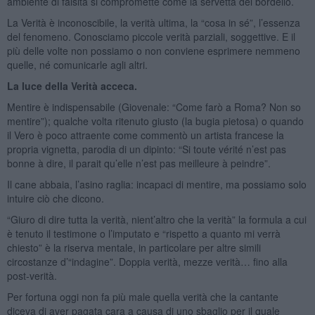
ambiente di falsità si compromette come la servetta del bordello.
La Verità è inconoscibile, la verità ultima, la “cosa in sé”, l’essenza
del fenomeno. Conosciamo piccole verità parziali, soggettive. E il
più delle volte non possiamo o non conviene esprimere nemmeno
quelle, né comunicarle agli altri.
La luce della Verità acceca.
Mentire è indispensabile (Giovenale: “Come farò a Roma? Non so
mentire”); qualche volta ritenuto giusto (la bugia pietosa) o quando
il Vero è poco attraente come commentò un artista francese la
propria vignetta, parodia di un dipinto: “Si toute vérité n’est pas
bonne à dire, il parait qu’elle n’est pas meilleure à peindre”.
Il cane abbaia, l’asino raglia: incapaci di mentire, ma possiamo solo
intuire ciò che dicono.
“Giuro di dire tutta la verità, nient’altro che la verità” la formula a cui
è tenuto il testimone o l’imputato e “rispetto a quanto mi verrà
chiesto” è la riserva mentale, in particolare per altre simili
circostanze d’“indagine”. Doppia verità, mezze verità… fino alla
post-verità.
Per fortuna oggi non fa più male quella verità che la cantante
diceva di aver pagata cara a causa di uno sbaglio per il quale