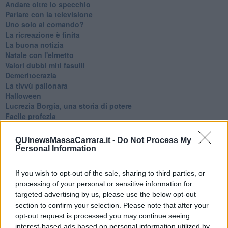
Andare oltre lo specchio
Parlare con la televisione
Uno solo al comando?
La ricreazione è finita
La buona notizia
Natale con l'elmetto
Valori dubbi miti fasulli
Demeritocrazia
La tivvù pallonara
Halloween
​Lucrezia Borgia, una storia di potere
Facile profezia
Il terzo compito
L'abiura di Galileo
QUInewsMassaCarrara.it -
Do Not Process My
Fu vera gloria?
Personal Information
La guerricciola delle due rose
La truffa all'anziano
If you wish to opt-out of the sale, sharing to third parties, or
Alla fermata dell'autobus
processing of your personal or sensitive information for
La repressione sessuale per sentito dire
targeted advertising by us, please use the below opt-out
Diseducazione televisiva e inerzia della politica
section to confirm your selection. Please note that after your
Foto storica
opt-out request is processed you may continue seeing
Esequie solenni
interest-based ads based on personal information utilized by
Nostalgia del sangue blu