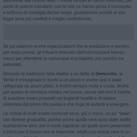
conto di potenti mandanti; con la rete ne hanno perso il monopolio
e soffrono di nostalgia dei bei tempi, giustamente perché le loro
bugie sono più credibili e meglio confezionate.
Se poi esistono anche organizzazioni che le producono a tavolino
per scopi precisi, gli influenti detentori dell’informazione hanno i
mezzi per difendersi (o comunque si prospetta uno scontro tra
potentati).
Secondo la tradizione fatta risalire a un detto di
Democrito
, la
Verità è immaginata in fondo a un pozzo e anche così è stata
raffigurata da alcuni pittori, è inoltre sempre nuda e cruda. Anche
per questo le conviene restare nel pozzo: senza veli com’è rischia
di suscitare insani propositi nei bugiardi incalliti e di essere
violentata dal primo che passa e che finge di aiutarla a emergere.
Le notizie di molti media nazionali sono, più o meno, un po’ “false”,
con diverse gradualità, poiché anche quelle vere sono state scelte
scartandone altre, per il modo capzioso col quale sono presentate
e infine per il mezzo che le trasmette: infatti una notizia vera in un