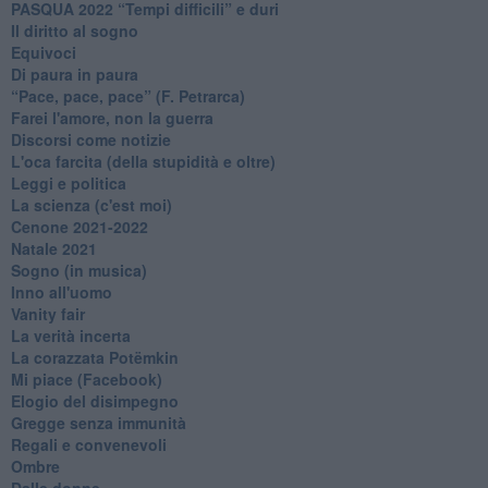
​PASQUA 2022 “Tempi difficili” e duri
Il diritto al sogno
Equivoci
Di paura in paura
​“Pace, pace, pace” (F. Petrarca)
Farei l'amore, non la guerra
Discorsi come notizie
L'oca farcita (della stupidità e oltre)
Leggi e politica
La scienza (c'est moi)
Cenone 2021-2022
Natale 2021
Sogno (in musica)
Inno all'uomo
Vanity fair
La verità incerta
La corazzata Potëmkin
Mi piace (Facebook)
Elogio del disimpegno
Gregge senza immunità
Regali e convenevoli
Ombre
Dalle donne...