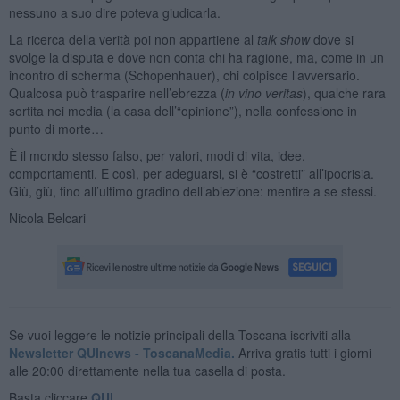
nessuno a suo dire poteva giudicarla.
La ricerca della verità poi non appartiene al
talk show
dove si
svolge la disputa e dove non conta chi ha ragione, ma, come in un
incontro di scherma (Schopenhauer), chi colpisce l’avversario.
Qualcosa può trasparire nell’ebrezza (
in vino veritas
), qualche rara
sortita nei media (la casa dell’“opinione”), nella confessione in
punto di morte…
È il mondo stesso falso, per valori, modi di vita, idee,
comportamenti. E così, per adeguarsi, si è “costretti” all’ipocrisia.
Giù, giù, fino all’ultimo gradino dell’abiezione: mentire a se stessi.
Nicola Belcari
Se vuoi leggere le notizie principali della Toscana iscriviti alla
Newsletter QUInews - ToscanaMedia.
Arriva gratis tutti i giorni
alle 20:00 direttamente nella tua casella di posta.
Basta cliccare
QUI