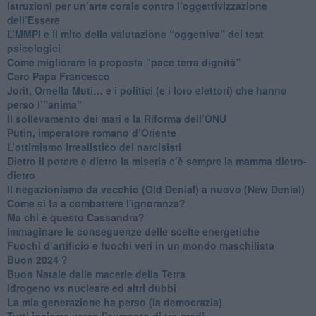
Istruzioni per un’arte corale contro l’oggettivizzazione
dell’Essere
​L’MMPI e il mito della valutazione “oggettiva” dei test
psicologici
Come migliorare la proposta “pace terra dignità”
Caro Papa Francesco
​Jorit, Ornella Muti… e i politici (e i loro elettori) che hanno
perso l’”anima”
​Il sollevamento dei mari e la Riforma dell’ONU
Putin, imperatore romano d’Oriente
​L’ottimismo irrealistico dei narcisisti
​Dietro il potere e dietro la miseria c’è sempre la mamma dietro-
dietro
Il negazionismo da vecchio (Old Denial) a nuovo (New Denial)
Come si fa a combattere l'ignoranza?
Ma chi è questo Cassandra?
Immaginare le conseguenze delle scelte energetiche
​Fuochi d’artificio e fuochi veri in un mondo maschilista
Buon 2024 ?
​Buon Natale dalle macerie della Terra
​Idrogeno vs nucleare ed altri dubbi
​La mia generazione ha perso (la democrazia)
​Tutti insieme verso l’aumento di tre gradi