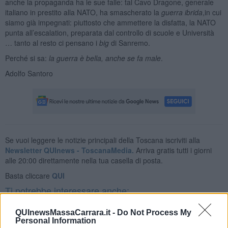
anche la propaganda ha le sue falle: tal Cavo Dragone, generale
italiano in prestito alla NATO, ha smascherato la
guerra ibrida
,in cui
siamo già impegnati: piuttosto che ammettere la disfatta, la NATO
punta all’escalation, preparata dal controllo di scuole e Università
… tanto al resto ci pensano i
big
di Sanremo.
Perché si sa:
la guerra è bella, anche se fa male
.
Adolfo Santoro
Se vuoi leggere le notizie principali della Toscana iscriviti alla
Newsletter QUInews - ToscanaMedia.
Arriva gratis tutti i giorni
alle 20:00 direttamente nella tua casella di posta.
Basta cliccare
QUI
Ti potrebbe interessare anche:
Articoli dal Blog “Disincantato” di Adolfo Santoro
QUInewsMassaCarrara.it -
Do Not Process My
Personal Information
​Un esempio di civismo