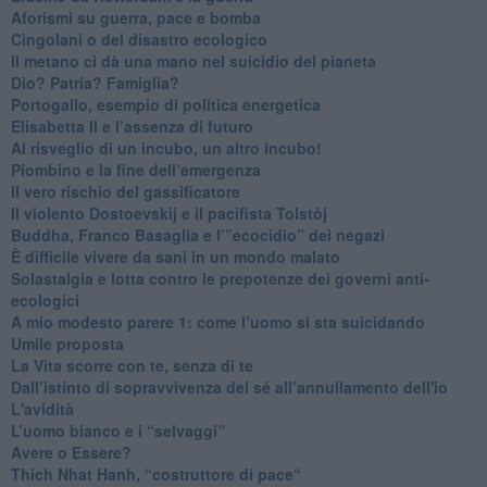
​Aforismi su guerra, pace e bomba
Cingolani o del disastro ecologico
​Il metano ci dà una mano nel suicidio del pianeta
​Dio? Patria? Famiglia?
Portogallo, esempio di politica energetica
​Elisabetta II e l’assenza di futuro
Al risveglio di un incubo, un altro incubo!
​Piombino e la fine dell’emergenza
​Il vero rischio del gassificatore
​Il violento Dostoevskij e il pacifista Tolstòj
​Buddha, Franco Basaglia e l’”ecocidio” dei negazi
​È difficile vivere da sani in un mondo malato
Solastalgia e lotta contro le prepotenze dei governi anti-
ecologici
​A mio modesto parere 1: come l’uomo si sta suicidando
​Umile proposta
​La Vita scorre con te, senza di te
​Dall’istinto di sopravvivenza del sé all’annullamento dell'io
L'avidità
​L’uomo bianco e i “selvaggi”
​Avere o Essere?
​Thich Nhat Hanh, “costruttore di pace“