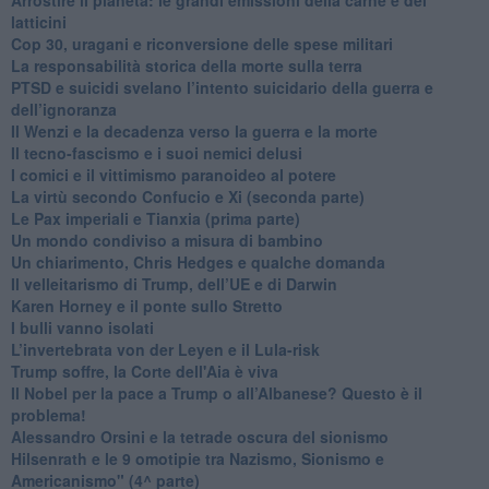
latticini
​Cop 30, uragani e riconversione delle spese militari
La responsabilità storica della morte sulla terra
PTSD e suicidi svelano l’intento suicidario della guerra e
dell’ignoranza
Il Wenzi e la decadenza verso la guerra e la morte
​Il tecno-fascismo e i suoi nemici delusi
​I comici e il vittimismo paranoideo al potere
​La virtù secondo Confucio e Xi (seconda parte)
Le Pax imperiali e Tianxia (prima parte)
Un mondo condiviso a misura di bambino
​Un chiarimento, Chris Hedges e qualche domanda
Il velleitarismo di Trump, dell’UE e di Darwin
​Karen Horney e il ponte sullo Stretto
​I bulli vanno isolati
L’invertebrata von der Leyen e il Lula-risk
Trump soffre, la Corte dell'Aia è viva
​Il Nobel per la pace a Trump o all’Albanese? Questo è il
problema!
​Alessandro Orsini e la tetrade oscura del sionismo
​Hilsenrath e le 9 omotipie tra Nazismo, Sionismo e
Americanismo" (4^ parte)