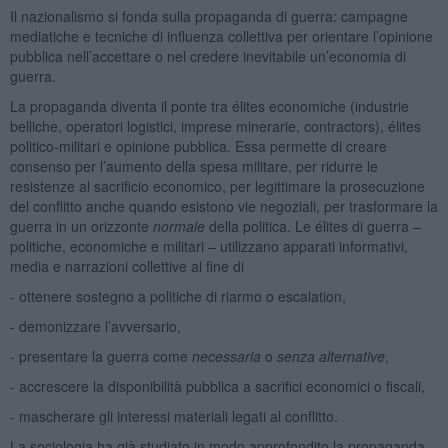
Il nazionalismo si fonda sulla propaganda di guerra: campagne
mediatiche e tecniche di influenza collettiva per orientare l’opinione
pubblica nell’accettare o nel credere inevitabile un’economia di
guerra.
La propaganda diventa il ponte tra élites economiche (industrie
belliche, operatori logistici, imprese minerarie, contractors), élites
politico-militari e opinione pubblica. Essa permette di creare
consenso per l’aumento della spesa militare, per ridurre le
resistenze al sacrificio economico, per legittimare la prosecuzione
del conflitto anche quando esistono vie negoziali, per trasformare la
guerra in un orizzonte
normale
della politica. Le élites di guerra –
politiche, economiche e militari – utilizzano apparati informativi,
media e narrazioni collettive al fine di
- ottenere sostegno a politiche di riarmo o escalation,
- demonizzare l’avversario,
- presentare la guerra come
necessaria
o
senza alternative
,
- accrescere la disponibilità pubblica a sacrifici economici o fiscali,
- mascherare gli interessi materiali legati al conflitto.
La sociologia ha già studiato in modo approfondito la propaganda