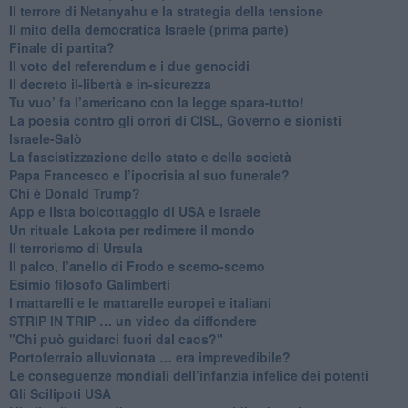
​Il terrore di Netanyahu e la strategia della tensione
Il mito della democratica Israele (prima parte)
​Finale di partita?
​Il voto del referendum e i due genocidi
Il decreto il-libertà e in-sicurezza
Tu vuo’ fa l’americano con la legge spara-tutto!
La poesia contro gli orrori di CISL, Governo e sionisti
Israele-Salò
​La fascistizzazione dello stato e della società
Papa Francesco e l’ipocrisia al suo funerale?
​Chi è Donald Trump?
App e lista boicottaggio di USA e Israele
​Un rituale Lakota per redimere il mondo
Il terrorismo di Ursula
​Il palco, l’anello di Frodo e scemo-scemo
Esimio filosofo Galimberti
​I mattarelli e le mattarelle europei e italiani
​STRIP IN TRIP … un video da diffondere
"Chi può guidarci fuori dal caos?"
​Portoferraio alluvionata … era imprevedibile?
Le conseguenze mondiali dell’infanzia infelice dei potenti
​Gli Scilipoti USA