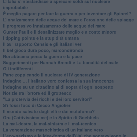
L’Italia s’intestardisce a sprecare soldi sul nucleare
improbabile
È meglio pagare per fare la guerra o per inventare gli Spinrel?
​L’innalzamento delle acque del mare e l’erosione delle spiagge
​Il progressivo innalzamento delle acque del mare
​Gunter Pauli e il desalinizzare meglio e a costo minore
I tipping points e la stupidità umana
​Il 58° rapporto Censis e gli italiani veri
​Il bel gioco dura poco, marcondirondà
Noi abbiamo perso la guerra e la pace
Suggerimenti per Hannah Arendt e La banalità del male
​Gli indifferenti
Parte zoppicando il nucleare di IV generazione
​Indagine … l’italiano vero confessa la sua innocenza
Indagine su un cittadino al di sopra di ogni sospetto
Notizie tra l'orrore ed il grottesco
"La protervia dei ricchi e dei loro servitori"
S’i fossi foco di Cecco Angiolieri
​Il mondo salvato dagli elfi e dai mutaforma?
Gru (Cattivissimo me) e lo Spirito di Goebbels
​La mal-destra, la mal-sinistra e il mal-tecnico
​La venerazione masochistica di un italiano vero
​L’eco-nazismo e le idee-forma dell’800 che sopravvivono in