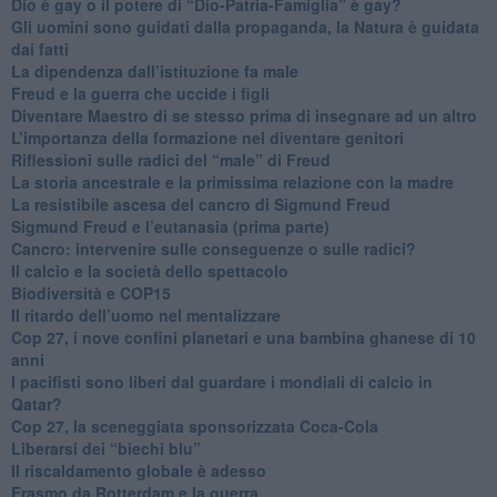
​Dio è gay o il potere di “Dio-Patria-Famiglia” è gay?
​Gli uomini sono guidati dalla propaganda, la Natura è guidata
dai fatti
La dipendenza dall’istituzione fa male
​Freud e la guerra che uccide i figli
​Diventare Maestro di se stesso prima di insegnare ad un altro
L’importanza della formazione nel diventare genitori
Riflessioni sulle radici del “male” di Freud
​La storia ancestrale e la primissima relazione con la madre
​La resistibile ascesa del cancro di Sigmund Freud
Sigmund Freud e l’eutanasia (prima parte)
Cancro: intervenire sulle conseguenze o sulle radici?
​Il calcio e la società dello spettacolo
Biodiversità e COP15
​Il ritardo dell’uomo nel mentalizzare
​Cop 27, i nove confini planetari e una bambina ghanese di 10
anni
​I pacifisti sono liberi dal guardare i mondiali di calcio in
Qatar?
​Cop 27, la sceneggiata sponsorizzata Coca-Cola
​Liberarsi dei “biechi blu”
Il riscaldamento globale è adesso
​Erasmo da Rotterdam e la guerra