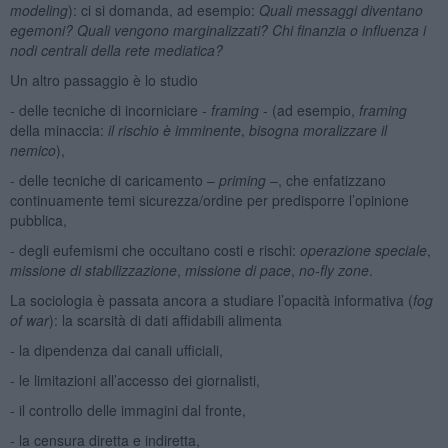
modeling
): ci si domanda, ad esempio:
Quali messaggi diventano
egemoni? Quali vengono marginalizzati? Chi finanzia o influenza i
nodi centrali della rete mediatica?
Un altro passaggio è lo studio
- delle tecniche di incorniciare -
framing
- (ad esempio,
framing
della minaccia:
il rischio è imminente
,
bisogna moralizzare il
nemico
),
- delle tecniche di caricamento –
priming
–, che enfatizzano
continuamente temi sicurezza/ordine per predisporre l’opinione
pubblica,
- degli eufemismi che occultano costi e rischi:
operazione speciale
,
missione di stabilizzazione
,
missione di pace
,
no-fly zone
.
La sociologia è passata ancora a studiare l’opacità informativa (
fog
of war
): la scarsità di dati affidabili alimenta
- la dipendenza dai canali ufficiali,
- le limitazioni all’accesso dei giornalisti,
- il controllo delle immagini dal fronte,
- la censura diretta e indiretta,