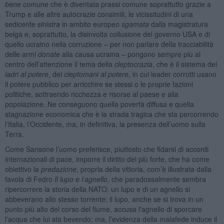
bene comune
che è diventata prassi comune soprattutto grazie a
Trump e alle altre autocrazie consimili, le vicissitudini di una
sedicente
sinistra
in ambito europeo
sgamata
dalla magistratura
belga e, soprattutto, la disinvolta collusione del governo USA e di
quello ucraino nella corruzione – per non parlare della tracciabilità
delle armi
donate
alla causa ucraina – pongono sempre più al
centro dell’attenzione il tema della
cleptocrazia
, che è il sistema dei
ladri al potere
, dei
cleptomani al potere
, in cui leader corrotti usano
il potere pubblico per arricchire se stessi o le proprie fazioni
politiche, sottraendo ricchezza e risorse al paese e alla
popolazione. Ne conseguono quella povertà diffusa e quella
stagnazione economica che è la strada tragica che sta percorrendo
l’Italia, l’Occidente, ma, in definitiva, la presenza dell’uomo sulla
Terra.
Come Sansone l’uomo preferisce, piuttosto che fidarsi di accordi
internazionali di pace, imporre il diritto del più forte, che ha come
obiettivo la
predazione
, propria della vittoria, com’è illustrata dalla
favola di Fedro
Il lupo e l’agnello
, che paradossalmente sembra
ripercorrere la storia della NATO: un lupo e di un agnello si
abbeverano allo stesso torrente; il lupo, anche se si trova in un
punto più alto del corso del fiume, accusa l'agnello di sporcare
l'acqua che lui sta bevendo; ma, l’evidenza della malafede induce il