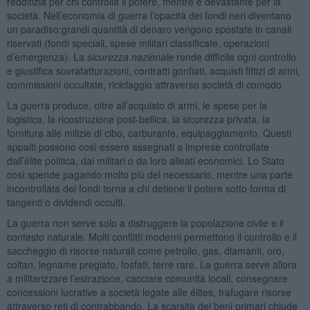
redditizia per chi controlla il potere, mentre è devastante per la
società. Nell’economia di guerra l’opacità dei fondi neri diventano
un paradiso:grandi quantità di denaro vengono spostate in canali
riservati (fondi speciali, spese militari classificate, operazioni
d’emergenza). La
sicurezza nazionale
rende difficile ogni controllo
e giustifica sovrafatturazioni, contratti gonfiati, acquisti fittizi di armi,
commissioni occultate, riciclaggio attraverso società di comodo.
La guerra produce, oltre all’acquisto di armi, le spese per la
logistica, la ricostruzione post-bellica, la sicurezza privata, la
fornitura alle milizie di cibo, carburante, equipaggiamento. Questi
appalti possono così essere assegnati a imprese controllate
dall’élite politica, dai militari o da loro alleati economici. Lo Stato
così spende pagando molto più del necessario, mentre una parte
incontrollata dei fondi torna a chi detiene il potere sotto forma di
tangenti o dividendi occulti.
La guerra non serve solo a distruggere la popolazione civile e il
contesto naturale. Molti conflitti moderni permettono il controllo e il
saccheggio di risorse naturali come petrolio, gas, diamanti, oro,
coltan, legname pregiato, fosfati, terre rare. La guerra serve allora
a militarizzare l’estrazione, cacciare comunità locali, consegnare
concessioni lucrative a società legate alle élites, trafugare risorse
attraverso reti di contrabbando. La scarsità dei beni primari chiude