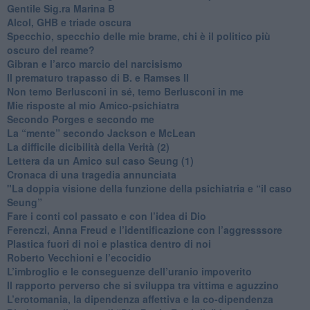
​Gentile Sig.ra Marina B
​Alcol, GHB e triade oscura
​Specchio, specchio delle mie brame, chi è il politico più
oscuro del reame?
​Gibran e l’arco marcio del narcisismo
​Il prematuro trapasso di B. e Ramses II
​Non temo Berlusconi in sé, temo Berlusconi in me
​Mie risposte al mio Amico-psichiatra
​Secondo Porges e secondo me
​La “mente” secondo Jackson e McLean
La difficile dicibilità della Verità (2)
​Lettera da un Amico sul caso Seung (1)
​Cronaca di una tragedia annunciata
"​La doppia visione della funzione della psichiatria e “il caso
Seung”
​Fare i conti col passato e con l’idea di Dio
​Ferenczi, Anna Freud e l’identificazione con l’aggresssore
Plastica fuori di noi e plastica dentro di noi
​Roberto Vecchioni e l’ecocidio
​L’imbroglio e le conseguenze dell’uranio impoverito
​Il rapporto perverso che si sviluppa tra vittima e aguzzino
L’erotomania, la dipendenza affettiva e la co-dipendenza