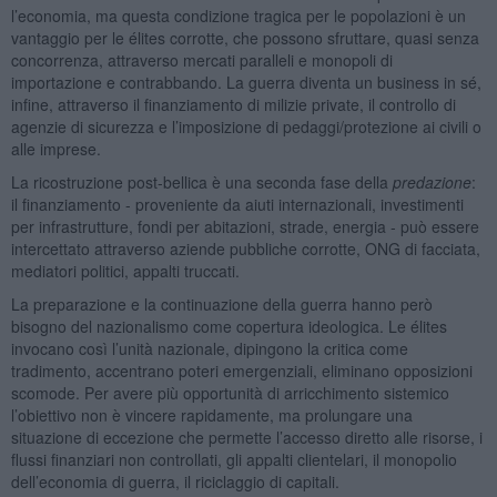
l’economia, ma questa condizione tragica per le popolazioni è un
vantaggio per le élites corrotte, che possono sfruttare, quasi senza
concorrenza, attraverso mercati paralleli e monopoli di
importazione e contrabbando. La guerra diventa un business in sé,
infine, attraverso il finanziamento di milizie private, il controllo di
agenzie di sicurezza e l’imposizione di pedaggi/protezione ai civili o
alle imprese.
La ricostruzione post-bellica è una seconda fase della
predazione
:
il finanziamento - proveniente da aiuti internazionali, investimenti
per infrastrutture, fondi per abitazioni, strade, energia - può essere
intercettato attraverso aziende pubbliche corrotte, ONG di facciata,
mediatori politici, appalti truccati.
La preparazione e la continuazione della guerra hanno però
bisogno del nazionalismo come copertura ideologica. Le élites
invocano così l’unità nazionale, dipingono la critica come
tradimento, accentrano poteri emergenziali, eliminano opposizioni
scomode. Per avere più opportunità di arricchimento sistemico
l’obiettivo non è vincere rapidamente, ma prolungare una
situazione di eccezione che permette l’accesso diretto alle risorse, i
flussi finanziari non controllati, gli appalti clientelari, il monopolio
dell’economia di guerra, il riciclaggio di capitali.