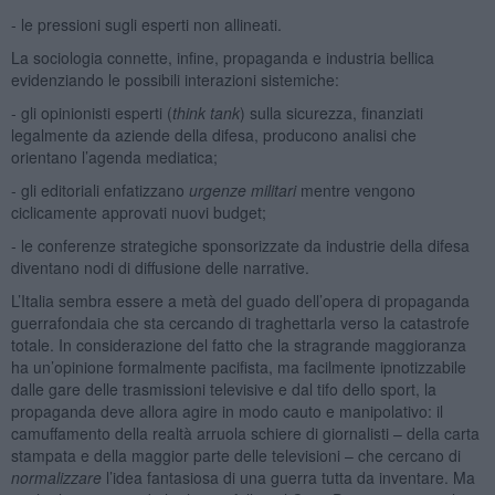
- le pressioni sugli esperti non allineati.
La sociologia connette, infine, propaganda e industria bellica
evidenziando le possibili interazioni sistemiche:
- gli opinionisti esperti (
think tank
) sulla sicurezza, finanziati
legalmente da aziende della difesa, producono analisi che
orientano l’agenda mediatica;
- gli editoriali enfatizzano
urgenze militari
mentre vengono
ciclicamente approvati nuovi budget;
- le conferenze strategiche sponsorizzate da industrie della difesa
diventano nodi di diffusione delle narrative.
L’Italia sembra essere a metà del guado dell’opera di propaganda
guerrafondaia che sta cercando di traghettarla verso la catastrofe
totale. In considerazione del fatto che la stragrande maggioranza
ha un’opinione formalmente pacifista, ma facilmente ipnotizzabile
dalle gare delle trasmissioni televisive e dal tifo dello sport, la
propaganda deve allora agire in modo cauto e manipolativo: il
camuffamento della realtà arruola schiere di giornalisti – della carta
stampata e della maggior parte delle televisioni – che cercano di
normalizzare
l’idea fantasiosa di una guerra tutta da inventare. Ma