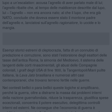
lupo a un’escalation: accusa l’agnello di aver parlato male di lui;
l’agnello ribatte che, al tempo delle maldicenze descritte dal lupo,
lui – l’agnello – non era ancora nato; al che il lupo, che era già
NATO, conclude che doveva essere stato il montone padre
dell’agnello e, lanciatosi sull’agnello
ragionatore
, lo uccide e lo
mangia.
Esempi storici estremi di cleptocrazia, fatta di un connubio di
predazione e corruzione, sono stati l’estorsione degli esattori delle
tasse dell’antica Roma, la simonia del Medioevo, il sistema delle
tangenti delle corti rinascimentali, gli abusi delle Compagnie
coloniali, i
graft
degli USA di fine ‘800, la Tangentopoli/Mani pulite
italiana, la
Lava Jato
brasiliana e numerosi altri casi
contemporanei, che trovano terreno fertile nelle guerre.
Nei contesti bellici o para-bellici queste logiche si amplificano,
perché la guerra, oltre a distrarre la massa dai problemi interni
della nazione guerrafondaia, riduce la trasparenza, giustifica spese
eccezionali, concentra il potere esecutivo, delegittima controlli
interni ed esterni. Ne consegue che l’economia di guerra è