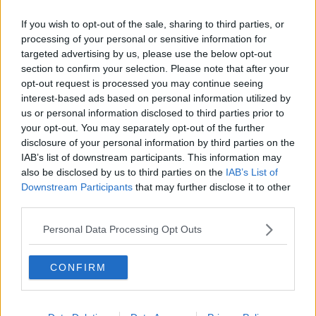
​Linee guida per organizzare il civismo della complessità
If you wish to opt-out of the sale, sharing to third parties, or
​Il ripristino della natura secondo la legge e l’impegno dei
Cittadini
processing of your personal or sensitive information for
Il nesso tra cambiamenti climatici e salute umana
targeted advertising by us, please use the below opt-out
Tutti morimmo a stento (3)
section to confirm your selection. Please note that after your
Tutti morimmo a stento (2)
opt-out request is processed you may continue seeing
​Tutti morimmo a stento (1)
interest-based ads based on personal information utilized by
IL CORRIDOIO BLU il resoconto del convegno
us or personal information disclosed to third parties prior to
Un manuale essenziale per seguire il CORRIDOIO BLU
your opt-out. You may separately opt-out of the further
Il corridoio blu
disclosure of your personal information by third parties on the
​Il cronoprogramma ottimale verso il full electric sui traghetti
IAB’s list of downstream participants. This information may
​I costi dell’adeguamento al cold ironing
also be disclosed by us to third parties on the
IAB’s List of
Alcune domande da esordiente agli esperti che decidono le
Downstream Participants
that may further disclose it to other
sorti dell’Elba
third parties.
Verso il full electric a gestione pubblica dei traghetti​
​La Scienza dei Cittadini e i Cittadini per l’Aria
Personal Data Processing Opt Outs
Trump e le sue guerre contro i deboli e contro la terra
​Le furbate elettorali della Meloni e la testardaggine
dell’opposizione
CONFIRM
​Date loro l’Oscar al posto del Nobel per la Pace
L'umanizzazione dell'economia e della politica
​Dopo il diluvio dei NO: un patto intergenerazionale