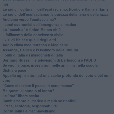
noi
​Le radici “culturali” dell’ecofascismo, Nordio e Kamala Harris
Le radici dell’ecofascismo: la purezza della terra e della razza
Andiamo verso l’ecofascismo?
I costi economici dell’emergenza climatica
​La “pacchia” è finita! Ma per chi?
​Il fallimento della convivenza civile
​I vizi di Hitler e quelli degli altri
Addio clima mediterraneo e Medicane
​Assange, Galileo e l’Ossimoro della Cultura
​I bulli d’Italia e i masochisti d’Italia
​Bertrand Russell, le televisioni di Berlusconi e l’ADHD
​Se vuoi la pace, investi non nelle armi, ma nella scuola
​Dichiara pace
​Appello agli elettori ad una scelta profonda del voto e del non
voto
"Come sfasciare il paese in sette mosse"
​Ma questi ci sono o ci fanno?
​Le “tua” libera scelta
Cambiamento climatico e realtà sostenibili
“Pace, ecologia, responsabilità”
​Corruttibilità e machiavellismo