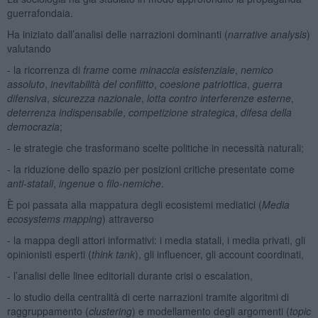
guerrafondaia.
Ha iniziato dall’analisi delle narrazioni dominanti (
narrative analysis
)
valutando
- la ricorrenza di
frame
come
minaccia esistenziale
,
nemico
assoluto
,
inevitabilità del conflitto
,
coesione patriottica
,
guerra
difensiva
,
sicurezza nazionale
,
lotta contro interferenze esterne
,
deterrenza indispensabile
,
competizione strategica
,
difesa della
democrazia
;
- le strategie che trasformano scelte politiche in necessità naturali;
- la riduzione dello spazio per posizioni critiche presentate come
anti-statali
,
ingenue
o
filo-nemiche
.
È poi passata alla mappatura degli ecosistemi mediatici (
Media
ecosystems mapping
) attraverso
- la mappa degli attori informativi: i media statali, i media privati, gli
opinionisti esperti (
think tank
), gli influencer, gli account coordinati,
- l’analisi delle linee editoriali durante crisi o escalation,
- lo studio della centralità di certe narrazioni tramite algoritmi di
raggruppamento (
clustering
) e modellamento degli argomenti (
topic