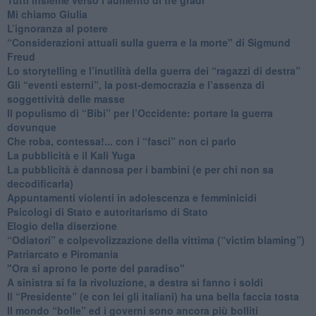
Mi chiamo Giulia
L’ignoranza al potere
​“Considerazioni attuali sulla guerra e la morte" di Sigmund
Freud
​Lo storytelling e l’inutilità della guerra dei “ragazzi di destra”
​Gli “eventi esterni”, la post-democrazia e l’assenza di
soggettività delle masse
​Il populismo di “Bibi” per l’Occidente: portare la guerra
dovunque
​Che roba, contessa!... con i “fasci” non ci parlo
La pubblicità e il Kali Yuga
​La pubblicità è dannosa per i bambini (e per chi non sa
decodificarla)
​Appuntamenti violenti in adolescenza e femminicidi
​Psicologi di Stato e autoritarismo di Stato
Elogio della diserzione
“Odiatori” e colpevolizzazione della vittima (“victim blaming”)
​Patriarcato e Piromania
"Ora si aprono le porte del paradiso"
​A sinistra si fa la rivoluzione, a destra si fanno i soldi
​Il “Presidente” (e con lei gli italiani) ha una bella faccia tosta
​Il mondo “bolle” ed i governi sono ancora più bolliti