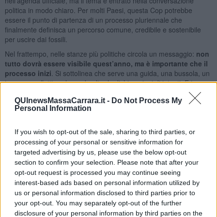
nell’agenda ufficiale, ma il tema è entrato nella conversazione
politica in modo chiaro. Per molti Paesi, questa Cop potrebbe
essere il punto di partenza di un processo pluriennale che
finalmente definisca un percorso comune, credibile e sostenibile
per uscire dai fossili.
Nel frattempo, nelle stanze più politiche circola un messaggio:
non
tutto dovrà essere visibile quest’anno, ma è importante che il
processo inizi
. Si sottolinea che serve una guida, una bussola, un
impegno collettivo che vada oltre le dichiarazioni di intenti. E in
parallelo si apre un fronte nuovo: per la prima volta a una Cop si
QUInewsMassaCarrara.it -
Do Not Process My
parla di come rendere sostenibile e giusta anche l’estrazione dei
Personal Information
minerali critici per la transizione. È entrato un primo linguaggio in
una bozza sul Just Transition Work Programme, ma non è ancora
chiaro se sopravviverà al testo finale.
If you wish to opt-out of the sale, sharing to third parties, or
processing of your personal or sensitive information for
A dominare davvero la giornata è stato il negoziato sul
Global
targeted advertising by us, please use the below opt-out
Goal on Adaptation
: si capisce che sarà uno dei pezzi centrali del
section to confirm your selection. Please note that after your
pacchetto finale
della presidenza brasiliana. Lo si nota dal fatto che
opt-out request is processed you may continue seeing
in altre sale, mentre si discuteva di questioni tecniche come
interest-based ads based on personal information utilized by
l’Articolo 6.4, alcuni delegati ripetevano che era inutile insistere su
us or personal information disclosed to third parties prior to
dettagli marginali finché il tavolo GGA non avesse trovato una
direzione. È un segnale chiaro: sta nascendo un pacchetto
your opt-out. You may separately opt-out of the further
complessivo, probabilmente costruito intorno a tre blocchi:
disclosure of your personal information by third parties on the