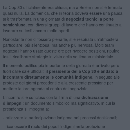
La Cop 30 ufficialmente era chiusa, ma a Belém non si è fermato
quasi nulla. La domenica, che in teoria doveva essere una pausa,
si è trasformata in una giornata di
negoziati tecnici a porte
semichiuse
, con diversi gruppi di lavoro che hanno continuato a
lavorare su testi ancora molto aperti.
Nonostante non ci fossero plenarie, si è respirata un’atmosfera
particolare: più silenziosa, ma anche più nervosa. Molti team
negoziali hanno usato queste ore per rivedere posizioni, ripulire
testi, ricalibrare strategie in vista della settimana ministeriale.
Il momento politico più importante della giornata è arrivato però
fuori dalle sale ufficiali:
il presidente della Cop 30 è andato a
incontrare direttamente le comunità indigene
, in seguito alle
proteste dei giorni precedenti e alla crescente pressione per
mettere la loro agenda al centro del negoziato.
L’incontro si è concluso con la firma di una
dichiarazione
d’impegni
: un documento simbolico ma significativo, in cui la
presidenza si impegna a:
- rafforzare la partecipazione indigena nei processi decisionali;
- riconoscere il ruolo dei popoli indigeni nella protezione