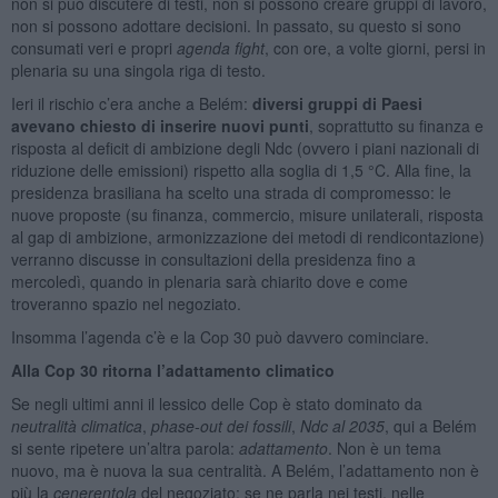
non si può discutere di testi, non si possono creare gruppi di lavoro,
non si possono adottare decisioni. In passato, su questo si sono
consumati veri e propri
agenda fight
, con ore, a volte giorni, persi in
plenaria su una singola riga di testo.
Ieri il rischio c’era anche a Belém:
diversi gruppi di Paesi
avevano chiesto di inserire nuovi punti
, soprattutto su finanza e
risposta al deficit di ambizione degli Ndc (ovvero i piani nazionali di
riduzione delle emissioni) rispetto alla soglia di 1,5 °C. Alla fine, la
presidenza brasiliana ha scelto una strada di compromesso: le
nuove proposte (su finanza, commercio, misure unilaterali, risposta
al gap di ambizione, armonizzazione dei metodi di rendicontazione)
verranno discusse in consultazioni della presidenza fino a
mercoledì, quando in plenaria sarà chiarito dove e come
troveranno spazio nel negoziato.
Insomma l’agenda c’è e la Cop 30 può davvero cominciare.
Alla Cop 30 ritorna l’adattamento climatico
Se negli ultimi anni il lessico delle Cop è stato dominato da
neutralità climatica
,
phase-out dei fossili
,
Ndc al 2035
, qui a Belém
si sente ripetere un’altra parola:
adattamento
. Non è un tema
nuovo, ma è nuova la sua centralità. A Belém, l’adattamento non è
più la
cenerentola
del negoziato: se ne parla nei testi, nelle