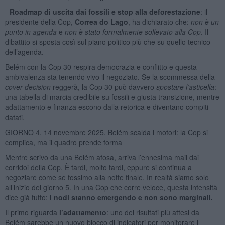
-
Roadmap di uscita dai fossili e stop alla deforestazione
: il
presidente della Cop,
Correa do Lago
, ha dichiarato che:
non è un
punto in agenda
e
non è stato formalmente sollevato alla Cop
. Il
dibattito si sposta così sul piano politico più che su quello tecnico
dell’agenda.
Belém con la Cop 30 respira democrazia e conflitto e questa
ambivalenza sta tenendo vivo il negoziato. Se la scommessa della
cover decision
reggerà, la Cop 30 può davvero
spostare l’asticella
:
una tabella di marcia credibile su fossili e giusta transizione, mentre
adattamento e finanza escono dalla retorica e diventano compiti
datati.
GIORNO 4. 14 novembre 2025. Belém scalda i motori: la Cop si
complica, ma il quadro prende forma
Mentre scrivo da una Belém afosa, arriva l’ennesima mail dai
corridoi della Cop. È tardi, molto tardi, eppure si continua a
negoziare come se fossimo alla notte finale. In realtà siamo solo
all’inizio del giorno 5. In una Cop che corre veloce, questa intensità
dice già tutto:
i nodi stanno emergendo e non sono marginali.
Il primo riguarda
l’adattamento
: uno dei risultati più attesi da
Belém sarebbe un nuovo blocco di indicatori per monitorare i