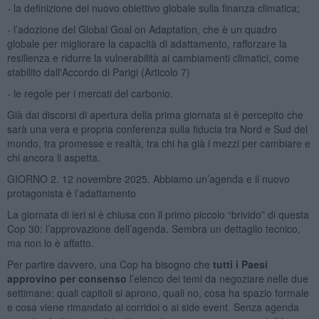
- la definizione del nuovo obiettivo globale sulla finanza climatica;
- l’adozione del Global Goal on Adaptation, che è un quadro
globale per migliorare la capacità di adattamento, rafforzare la
resilienza e ridurre la vulnerabilità ai cambiamenti climatici, come
stabilito dall'Accordo di Parigi (Articolo 7)
- le regole per i mercati del carbonio.
Già dai discorsi di apertura della prima giornata si è percepito che
sarà una vera e propria conferenza sulla fiducia tra Nord e Sud del
mondo, tra promesse e realtà, tra chi ha già i mezzi per cambiare e
chi ancora li aspetta.
GIORNO 2. 12 novembre 2025. Abbiamo un’agenda e il nuovo
protagonista è l’adattamento
La giornata di ieri si è chiusa con il primo piccolo “brivido” di questa
Cop 30: l’approvazione dell’agenda. Sembra un dettaglio tecnico,
ma non lo è affatto.
Per partire davvero, una Cop ha bisogno che
tutti i Paesi
approvino per consenso
l’elenco dei temi da negoziare nelle due
settimane: quali capitoli si aprono, quali no, cosa ha spazio formale
e cosa viene rimandato ai corridoi o ai side event. Senza agenda