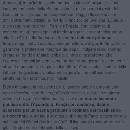
Amazzoni, in un’iniziativa che ha riunito circa 60 organizzazioni
indigene non solo della Panamazzonia, ma anche del resto del
Continente. Il gruppo ha completato un viaggio fluviale di oltre
3mila chilometri, iniziato a Puerto Francisco de Orellana (Ecuador),
e proseguito attraverso il Perù e il Brasile, con l’obiettivo di
consegnare un messaggio ai leader mondiali che parteciperanno
alla Cop 30. La flotilla porta a Belém
tre richieste principali
:
fermare ogni nuova esplorazione petrolifera e di gas in Amazzonia;
garantire la protezione integrale dei popoli indigeni in isolamento;
creare un fondo climatico globale, diretto e trasparente, che
riconosca i popoli indigeni come partner strategici nell’azione per il
clima. La prospettiva è quella di mettere l’Amazzonia al centro della
lotta per la giustizia climatica ed esigere la fine dell’uso e dello
sfruttamento dei combustibili fossili.
Dietro le quinte, la presidenza è al lavoro notte e giorno su una
cover decision
, cioè iltesto politico finale, che, già al terzo giorno,
esiste in bozza. L’obiettivo non è piccolo:
un nuovo mandato
politico sotto l’Accordo di Parigi con roadmap, date e
scadenze per un’uscita graduale e ordinata dai fossili entro
un decennio
, allineata a scienza e obiettivi di Parigi e facendo leva
sul testo del Global Stocktake 2023. Il linguaggio ruota attorno alla
giusta transizione e al ruolo della scienza.