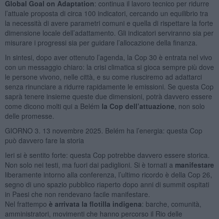
Global Goal on Adaptation
: continua il lavoro tecnico per ridurre
l’attuale proposta di circa 100 indicatori, cercando un equilibrio tra
la necessità di avere parametri comuni e quella di rispettare la forte
dimensione locale dell’adattamento. Gli indicatori serviranno sia per
misurare i progressi sia per guidare l’allocazione della finanza.
In sintesi, dopo aver ottenuto l’agenda, la Cop 30 è entrata nel vivo
con un messaggio chiaro: la crisi climatica si gioca sempre più dove
le persone vivono, nelle città, e su come riusciremo ad adattarci
senza rinunciare a ridurre rapidamente le emissioni. Se questa Cop
saprà tenere insieme queste due dimensioni, potrà davvero essere
come dicono molti qui a Belém
la Cop dell’attuazione
, non solo
delle promesse.
GIORNO 3. 13 novembre 2025. Belém ha l’energia: questa Cop
può davvero fare la storia
Ieri si è sentito forte: questa Cop potrebbe davvero essere storica.
Non solo nei testi, ma fuori dai padiglioni. Si è tornati a
manifestare
liberamente intorno alla conferenza, l’ultimo ricordo è della Cop 26,
segno di uno spazio pubblico riaperto dopo anni di summit ospitati
in Paesi che non rendevano facile manifestare.
Nel frattempo
è arrivata la flotilla indigena
: barche, comunità,
amministratori, movimenti che hanno percorso il Rio delle