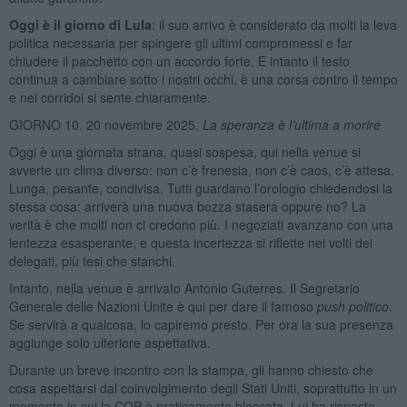
Oggi è il giorno di Lula
: il suo arrivo è considerato da molti la leva
politica necessaria per spingere gli ultimi compromessi e far
chiudere il pacchetto con un accordo forte. E intanto il testo
continua a cambiare sotto i nostri occhi, è una corsa contro il tempo
e nei corridoi si sente chiaramente.
GIORNO 10. 20 novembre 2025.
La speranza è l’ultima a morire
Oggi è una giornata strana, quasi sospesa, qui nella venue si
avverte un clima diverso: non c’è frenesia, non c’è caos, c’è attesa.
Lunga, pesante, condivisa. Tutti guardano l’orologio chiedendosi la
stessa cosa: arriverà una nuova bozza stasera oppure no? La
verità è che molti non ci credono più. I negoziati avanzano con una
lentezza esasperante, e questa incertezza si riflette nei volti dei
delegati, più tesi che stanchi.
Intanto, nella venue è arrivato Antonio Guterres. Il Segretario
Generale delle Nazioni Unite è qui per dare il famoso
push politico
.
Se servirà a qualcosa, lo capiremo presto. Per ora la sua presenza
aggiunge solo ulteriore aspettativa.
Durante un breve incontro con la stampa, gli hanno chiesto che
cosa aspettarsi dal coinvolgimento degli Stati Uniti, soprattutto in un
momento in cui la COP è praticamente bloccata. Lui ha risposto