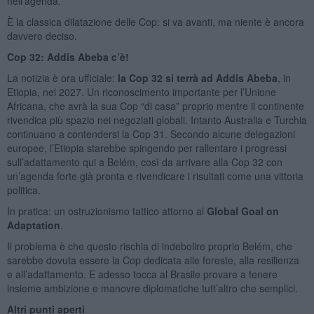
nell’agenda.
È la classica dilatazione delle Cop: si va avanti, ma niente è ancora
davvero deciso.
Cop 32: Addis Abeba c’è!
La notizia è ora ufficiale:
la Cop 32 si terrà ad Addis Abeba
, in
Etiopia, nel 2027. Un riconoscimento importante per l’Unione
Africana, che avrà la sua Cop “di casa” proprio mentre il continente
rivendica più spazio nei negoziati globali. Intanto Australia e Turchia
continuano a contendersi la Cop 31. Secondo alcune delegazioni
europee, l’Etiopia starebbe spingendo per rallentare i progressi
sull’adattamento qui a Belém, così da arrivare alla Cop 32 con
un’agenda forte già pronta e rivendicare i risultati come una vittoria
politica.
In pratica: un ostruzionismo tattico attorno al
Global Goal on
Adaptation
.
Il problema è che questo rischia di indebolire proprio Belém, che
sarebbe dovuta essere la Cop dedicata alle foreste, alla resilienza
e all’adattamento. E adesso tocca al Brasile provare a tenere
insieme ambizione e manovre diplomatiche tutt’altro che semplici.
Altri punti aperti