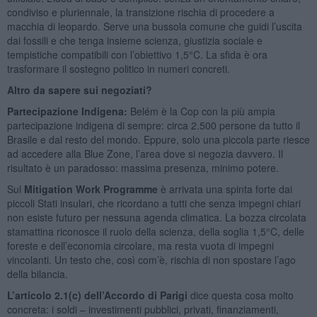
condiviso e pluriennale, la transizione rischia di procedere a
macchia di leopardo. Serve una bussola comune che guidi l’uscita
dai fossili e che tenga insieme scienza, giustizia sociale e
tempistiche compatibili con l’obiettivo 1,5°C. La sfida è ora
trasformare il sostegno politico in numeri concreti.
Altro da sapere sui negoziati?
Partecipazione Indigena:
Belém è la Cop con la più ampia
partecipazione indigena di sempre: circa 2.500 persone da tutto il
Brasile e dal resto del mondo. Eppure, solo una piccola parte riesce
ad accedere alla Blue Zone, l’area dove si negozia davvero. Il
risultato è un paradosso: massima presenza, minimo potere.
Sul
Mitigation Work Programme
è arrivata una spinta forte dai
piccoli Stati insulari, che ricordano a tutti che senza impegni chiari
non esiste futuro per nessuna agenda climatica. La bozza circolata
stamattina riconosce il ruolo della scienza, della soglia 1,5°C, delle
foreste e dell’economia circolare, ma resta vuota di impegni
vincolanti. Un testo che, così com’è, rischia di non spostare l’ago
della bilancia.
L’articolo 2.1(c) dell’Accordo di Parigi
dice questa cosa molto
concreta: i soldi – investimenti pubblici, privati, finanziamenti,