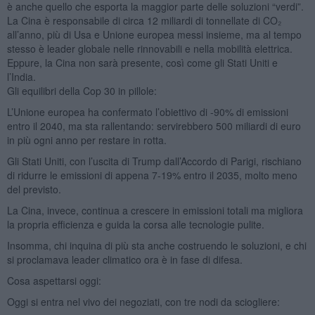
è anche quello che esporta la maggior parte delle soluzioni “verdi”.
La Cina è responsabile di circa 12 miliardi di tonnellate di CO₂
all’anno, più di Usa e Unione europea messi insieme, ma al tempo
stesso è leader globale nelle rinnovabili e nella mobilità elettrica.
Eppure, la Cina non sarà presente, così come gli Stati Uniti e
l’India.
Gli equilibri della Cop 30 in pillole:
L’Unione europea ha confermato l’obiettivo di -90% di emissioni
entro il 2040, ma sta rallentando: servirebbero 500 miliardi di euro
in più ogni anno per restare in rotta.
Gli Stati Uniti, con l’uscita di Trump dall’Accordo di Parigi, rischiano
di ridurre le emissioni di appena 7-19% entro il 2035, molto meno
del previsto.
La Cina, invece, continua a crescere in emissioni totali ma migliora
la propria efficienza e guida la corsa alle tecnologie pulite.
Insomma, chi inquina di più sta anche costruendo le soluzioni, e chi
si proclamava leader climatico ora è in fase di difesa.
Cosa aspettarsi oggi:
Oggi si entra nel vivo dei negoziati, con tre nodi da sciogliere: