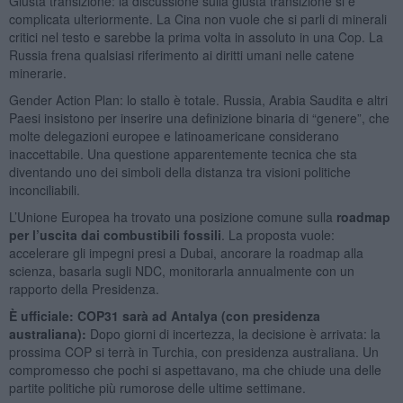
Giusta transizione: la discussione sulla giusta transizione si è
complicata ulteriormente. La Cina non vuole che si parli di minerali
critici nel testo e sarebbe la prima volta in assoluto in una Cop. La
Russia frena qualsiasi riferimento ai diritti umani nelle catene
minerarie.
Gender Action Plan: lo stallo è totale. Russia, Arabia Saudita e altri
Paesi insistono per inserire una definizione binaria di “genere”, che
molte delegazioni europee e latinoamericane considerano
inaccettabile. Una questione apparentemente tecnica che sta
diventando uno dei simboli della distanza tra visioni politiche
inconciliabili.
L’Unione Europea ha trovato una posizione comune sulla
roadmap
per l’uscita dai combustibili fossili
. La proposta vuole:
accelerare gli impegni presi a Dubai, ancorare la roadmap alla
scienza, basarla sugli NDC, monitorarla annualmente con un
rapporto della Presidenza.
È ufficiale: COP31 sarà ad Antalya (con presidenza
australiana):
Dopo giorni di incertezza, la decisione è arrivata: la
prossima COP si terrà in Turchia, con presidenza australiana. Un
compromesso che pochi si aspettavano, ma che chiude una delle
partite politiche più rumorose delle ultime settimane.