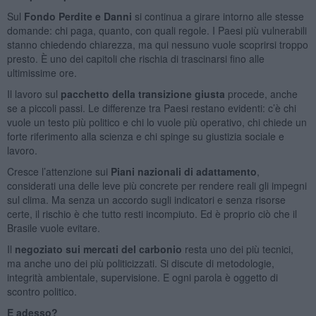
Sul
Fondo Perdite e Danni
si continua a girare intorno alle stesse
domande: chi paga, quanto, con quali regole. I Paesi più vulnerabili
stanno chiedendo chiarezza, ma qui nessuno vuole scoprirsi troppo
presto. È uno dei capitoli che rischia di trascinarsi fino alle
ultimissime ore.
Il lavoro sul
pacchetto della transizione giusta
procede, anche
se a piccoli passi. Le differenze tra Paesi restano evidenti: c’è chi
vuole un testo più politico e chi lo vuole più operativo, chi chiede un
forte riferimento alla scienza e chi spinge su giustizia sociale e
lavoro.
Cresce l’attenzione sui
Piani nazionali di adattamento
,
considerati una delle leve più concrete per rendere reali gli impegni
sul clima. Ma senza un accordo sugli indicatori e senza risorse
certe, il rischio è che tutto resti incompiuto. Ed è proprio ciò che il
Brasile vuole evitare.
Il
negoziato sui mercati del carbonio
resta uno dei più tecnici,
ma anche uno dei più politicizzati. Si discute di metodologie,
integrità ambientale, supervisione. E ogni parola è oggetto di
scontro politico.
E adesso?