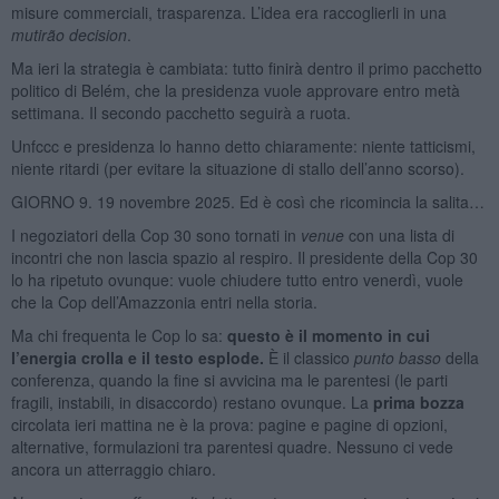
misure commerciali, trasparenza. L’idea era raccoglierli in una
mutirão decision
.
Ma ieri la strategia è cambiata: tutto finirà dentro il primo pacchetto
politico di Belém, che la presidenza vuole approvare entro metà
settimana. Il secondo pacchetto seguirà a ruota.
Unfccc e presidenza lo hanno detto chiaramente: niente tatticismi,
niente ritardi (per evitare la situazione di stallo dell’anno scorso).
GIORNO 9. 19 novembre 2025. Ed è così che ricomincia la salita…
I negoziatori della Cop 30 sono tornati in
venue
con una lista di
incontri che non lascia spazio al respiro. Il presidente della Cop 30
lo ha ripetuto ovunque: vuole chiudere tutto entro venerdì, vuole
che la Cop dell’Amazzonia entri nella storia.
Ma chi frequenta le Cop lo sa:
questo è il momento in cui
l’energia crolla e il testo esplode.
È il classico
punto basso
della
conferenza, quando la fine si avvicina ma le parentesi (le parti
fragili, instabili, in disaccordo) restano ovunque. La
prima bozza
circolata ieri mattina ne è la prova: pagine e pagine di opzioni,
alternative, formulazioni tra parentesi quadre. Nessuno ci vede
ancora un atterraggio chiaro.