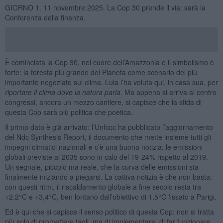
GIORNO 1. 11 novembre 2025. La Cop 30 prende il via: sarà la
Conferenza della finanza.
È cominciata la Cop 30, nel cuore dell’Amazzonia e il simbolismo è
forte: la foresta più grande del Pianeta come scenario del più
importante negoziato sul clima. Lula l’ha voluta qui, in casa sua, per
riportare il clima dove la natura parla
. Ma appena si arriva al centro
congressi, ancora un mezzo cantiere, si capisce che la sfida di
questa Cop sarà più politica che poetica.
Il primo dato è già arrivato: l’Unfccc ha pubblicato l’aggiornamento
del Ndc Synthesis Report, il documento che mette insieme tutti gli
impegni climatici nazionali e c’è una buona notizia: le emissioni
globali previste al 2035 sono in calo del 19-24% rispetto al 2019.
Un segnale, piccolo ma reale, che la curva delle emissioni sta
finalmente iniziando a piegarsi. La cattiva notizia è che non basta:
con questi ritmi, il riscaldamento globale a fine secolo resta tra
+2,2°C e +3,4°C, ben lontano dall’obiettivo di 1,5°C fissato a Parigi.
Ed è qui che si capisce il senso politico di questa Cop: non si tratta
più solo di promettere tagli, ma di implementare, di far funzionare