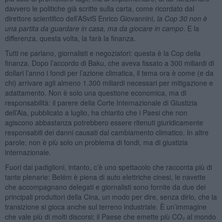
davvero le politiche già scritte sulla carta, come ricordato dal
direttore scientifico dell’ASviS Enrico Giovannini,
la Cop 30 non è
una partita da guardare in casa, ma da giocare in campo
. E la
differenza, questa volta, la farà la finanza.
Tutti ne parlano, giornalisti e negoziatori: questa è la Cop della
finanza. Dopo l’accordo di Baku, che aveva fissato a 300 miliardi di
dollari l’anno i fondi per l’azione climatica, il tema ora è come (e da
chi) arrivare agli almeno 1.300 miliardi necessari per mitigazione e
adattamento. Non è solo una questione economica, ma di
responsabilità: il parere della Corte Internazionale di Giustizia
dell’Aia, pubblicato a luglio, ha chiarito che i Paesi che non
agiscono abbastanza potrebbero essere ritenuti giuridicamente
responsabili dei danni causati dal cambiamento climatico. In altre
parole: non è più solo un problema di fondi, ma di giustizia
internazionale.
Fuori dai padiglioni, intanto, c’è uno spettacolo che racconta più di
tante plenarie: Belém è piena di auto elettriche cinesi, le navette
che accompagnano delegati e giornalisti sono fornite da due dei
principali produttori della Cina, un modo per dire, senza dirlo, che la
transizione si gioca anche sul terreno industriale. È un’immagine
che vale più di molti discorsi: il Paese che emette più CO₂ al mondo