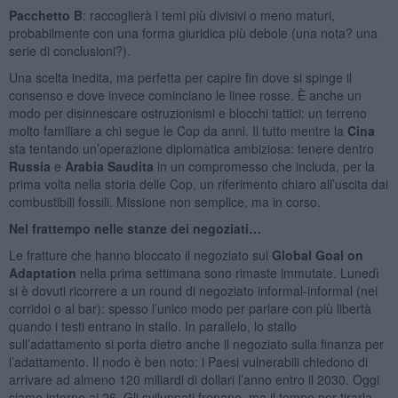
Pacchetto B
: raccoglierà i temi più divisivi o meno maturi,
probabilmente con una forma giuridica più debole (una nota? una
serie di conclusioni?).
Una scelta inedita, ma perfetta per capire fin dove si spinge il
consenso e dove invece cominciano le linee rosse. È anche un
modo per disinnescare ostruzionismi e blocchi tattici: un terreno
molto familiare a chi segue le Cop da anni. Il tutto mentre la
Cina
sta tentando un’operazione diplomatica ambiziosa: tenere dentro
Russia
e
Arabia Saudita
in un compromesso che includa, per la
prima volta nella storia delle Cop, un riferimento chiaro all’uscita dai
combustibili fossili. Missione non semplice, ma in corso.
Nel frattempo nelle stanze dei negoziati…
Le fratture che hanno bloccato il negoziato sul
Global Goal on
Adaptation
nella prima settimana sono rimaste immutate. Lunedì
si è dovuti ricorrere a un round di negoziato informal-informal (nei
corridoi o al bar): spesso l’unico modo per parlare con più libertà
quando i testi entrano in stallo. In parallelo, lo stallo
sull’adattamento si porta dietro anche il negoziato sulla finanza per
l’adattamento. Il nodo è ben noto: i Paesi vulnerabili chiedono di
arrivare ad almeno 120 miliardi di dollari l’anno entro il 2030. Oggi
siamo intorno ai 26. Gli sviluppati frenano, ma il tempo per tirarla