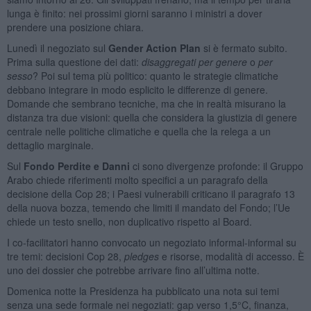
lunga è finito: nei prossimi giorni saranno i ministri a dover
prendere una posizione chiara.
Lunedì il negoziato sul
Gender Action Plan
si è fermato subito.
Prima sulla questione dei dati:
disaggregati per genere
o
per
sesso
? Poi sul tema più politico: quanto le strategie climatiche
debbano integrare in modo esplicito le differenze di genere.
Domande che sembrano tecniche, ma che in realtà misurano la
distanza tra due visioni: quella che considera la giustizia di genere
centrale nelle politiche climatiche e quella che la relega a un
dettaglio marginale.
Sul
Fondo Perdite e Danni
ci sono divergenze profonde: il Gruppo
Arabo chiede riferimenti molto specifici a un paragrafo della
decisione della Cop 28; i Paesi vulnerabili criticano il paragrafo 13
della nuova bozza, temendo che limiti il mandato del Fondo; l’Ue
chiede un testo snello, non duplicativo rispetto al Board.
I co-facilitatori hanno convocato un negoziato informal-informal su
tre temi: decisioni Cop 28,
pledges
e risorse, modalità di accesso. È
uno dei dossier che potrebbe arrivare fino all’ultima notte.
Domenica notte la Presidenza ha pubblicato una nota sui temi
senza una sede formale nei negoziati: gap verso 1,5°C, finanza,