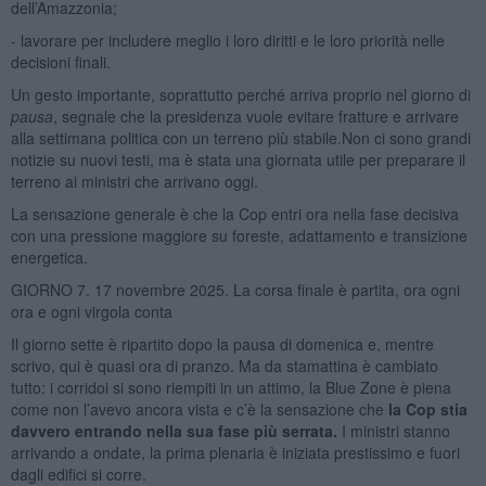
dell’Amazzonia;
- lavorare per includere meglio i loro diritti e le loro priorità nelle
decisioni finali.
Un gesto importante, soprattutto perché arriva proprio nel giorno di
pausa
, segnale che la presidenza vuole evitare fratture e arrivare
alla settimana politica con un terreno più stabile.Non ci sono grandi
notizie su nuovi testi, ma è stata una giornata utile per preparare il
terreno ai ministri che arrivano oggi.
La sensazione generale è che la Cop entri ora nella fase decisiva
con una pressione maggiore su foreste, adattamento e transizione
energetica.
GIORNO 7. 17 novembre 2025. La corsa finale è partita, ora ogni
ora e ogni virgola conta
Il giorno sette è ripartito dopo la pausa di domenica e, mentre
scrivo, qui è quasi ora di pranzo. Ma da stamattina è cambiato
tutto: i corridoi si sono riempiti in un attimo, la Blue Zone è piena
come non l’avevo ancora vista e c’è la sensazione che
la Cop stia
davvero entrando nella sua fase più serrata.
I ministri stanno
arrivando a ondate, la prima plenaria è iniziata prestissimo e fuori
dagli edifici si corre.