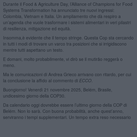
Durante il Food & Agriculture Day, l’Alliance of Champions for Food
Systems Transformation ha annunciato tre nuovi ingressi:
Colombia, Vietnam e Italia. Un ampliamento che dà respiro a
un’agenda che vuole trasformare i sistemi alimentari in veri pilastri
di resilienza, mitigazione ed equità.
Insomma,è evidente che il tempo stringe. Questa Cop sta cercando
in tutti i modi di trovare un varco tra posizioni che si irrigidiscono
mentre tutti aspettano un testo.
E domani, molto probabilmente, vi dirò se il mutirão reggerà o
meno.
Ma le comunicazioni di Andrea Grieco arrivano con ritardo, per cui
la conclusione la affido al commento di
ECCO
.
Buongiorno! Venerdì 21 novembre 2025, Belém, Brasile,
undicesimo giorno della COP30.
Da calendario oggi dovrebbe essere l’ultimo giorno della COP di
Belém. Non lo sarà. Con buona probabilità, anche quest’anno,
serviranno i tempi supplementari. Un tempo extra reso necessario
anche dalle conseguenze dell’incendio che ieri, attorno alle 14.00,
ha coinvolto alcuni padiglioni della
Blue Zone
della COP, con
successiva evacuazione di tutti i delegati e interruzione dei lavori. I