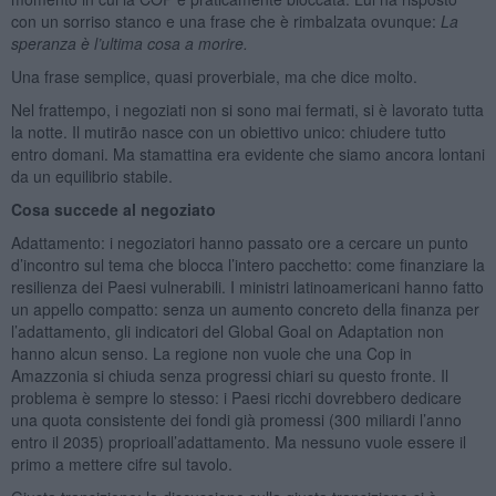
con un sorriso stanco e una frase che è rimbalzata ovunque:
La
speranza è l’ultima cosa a morire.
Una frase semplice, quasi proverbiale, ma che dice molto.
Nel frattempo, i negoziati non si sono mai fermati, si è lavorato tutta
la notte. Il mutirão nasce con un obiettivo unico: chiudere tutto
entro domani. Ma stamattina era evidente che siamo ancora lontani
da un equilibrio stabile.
Cosa succede al negoziato
Adattamento: i negoziatori hanno passato ore a cercare un punto
d’incontro sul tema che blocca l’intero pacchetto: come finanziare la
resilienza dei Paesi vulnerabili. I ministri latinoamericani hanno fatto
un appello compatto: senza un aumento concreto della finanza per
l’adattamento, gli indicatori del Global Goal on Adaptation non
hanno alcun senso. La regione non vuole che una Cop in
Amazzonia si chiuda senza progressi chiari su questo fronte. Il
problema è sempre lo stesso: i Paesi ricchi dovrebbero dedicare
una quota consistente dei fondi già promessi (300 miliardi l’anno
entro il 2035) proprioall’adattamento. Ma nessuno vuole essere il
primo a mettere cifre sul tavolo.