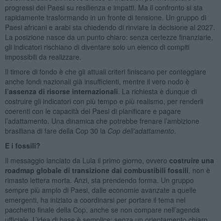
progressi dei Paesi su resilienza e impatti. Ma il confronto si sta
rapidamente trasformando in un fronte di tensione. Un gruppo di
Paesi africani e arabi sta chiedendo di rinviare la decisione al 2027.
La posizione nasce da un punto chiaro: senza certezze finanziarie,
gli indicatori rischiano di diventare solo un elenco di compiti
impossibili da realizzare.
Il timore di fondo è che gli attuali criteri finiscano per conteggiare
anche fondi nazionali già insufficienti, mentre il vero nodo è
l’assenza di risorse internazionali
. La richiesta è dunque di
costruire gli indicatori con più tempo e più realismo, per renderli
coerenti con le capacità dei Paesi di pianificare e pagare
l’adattamento. Una dinamica che potrebbe frenare l’ambizione
brasiliana di fare della Cop 30 la
Cop dell’adattamento
.
E i fossili?
Il messaggio lanciato da Lula il primo giorno, ovvero
costruire una
roadmap globale di transizione dai combustibili fossili
, non è
rimasto lettera morta. Anzi, sta prendendo forma. Un gruppo
sempre più ampio di Paesi, dalle economie avanzate a quelle
emergenti, ha iniziato a coordinarsi per portare il tema nel
pacchetto finale della Cop, anche se non compare nell’agenda
ufficiale. L’idea di base è semplice: senza un orientamento chiaro,