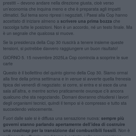
prestiti – devono andare nella direzione giusta, cioè verso
un’economia che inquina meno e che è preparata agli impatti
climatici. Sul tema sono ripresi i negoziati, i Paesi alla Cop hanno
accettato di iniziare almeno a
scrivere una prima bozza
che
raccolga tutte le posizioni. Non è un accordo, né un testo finale. Ma
è un segnale che qualcosa si muove.
Se la presidenza della Cop 30 riuscirà a tenere insieme queste
tensioni, si potrebbe davvero raggiungere un buon risultato!
GIORNO 5. 15 novembre 2025La Cop comincia a scoprire le sue
carte
Questo è il bollettino del quinto giorno della Cop 30. Siamo ormai
alla fine della prima settimana e in
venue
si avverte quella frenesia
tipica dei venerdì di negoziato: si corre, si entra e si esce da una
sala all’altra, e mentre scrivo praticamente ovunque c’è ancora
qualcuno che sta negoziando. Domani dovranno chiudersi i lavori
degli organismi tecnici, quindi il tempo si è compresso e tutto sta
succedendo velocemente.
Fuori dalle sale si è diffusa una sensazione nuova:
sempre più
governi stanno parlando apertamente dell’idea di costruire
una
roadmap
per la transizione dai combustibili fossili
. Non è