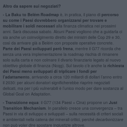
Altro da sapere sui negoziati?
- La Baku to Belém Roadmap
è, in pratica, il piano di
percorso
su come i Paesi dovrebbero organizzarsi per trovare e
mobilitare i soldi necessari
alla finanza climatica nei prossimi
anni. Sarà discussa sabato. Alcuni Paesi vogliono che a guidarla ci
sia anche un coinvolgimento diretto dei ministri delle Cop 29 e 30,
così da arrivare già a Belém con proposte operative concrete.
Parte dei Paesi sviluppati però frena
, mentre il G77 ricorda che
senza una vera implementazione la roadmap rischia di rimanere
solo sulla carta e non colmare il divario finanziario legato al nuovo
obiettivo globale di finanza (Ncqg). Sul tavolo c’è anche la
richiesta
dei Paesi meno sviluppati di triplicare i fondi per
l’adattamento
, arrivando a circa 120 miliardi di dollari l’anno entro
il 2030: per alcuni donatori significherebbe riaprire negoziati
delicati, ma per i più vulnerabili è l’unico modo per dare sostanza al
Global Goal on Adaptation.
- Transizione equa
: il G77 (134 Paesi + Cina) propone un
Just
Transition Mechanism
. In parallelo cresce una convergenza – tra
Paesi in via di sviluppo e sviluppati – sulla necessità di criteri sociali
e ambientali nella catena dei minerali critici, perché
decarbonizzare
non può voler dire spostare ingiustizie altrove.