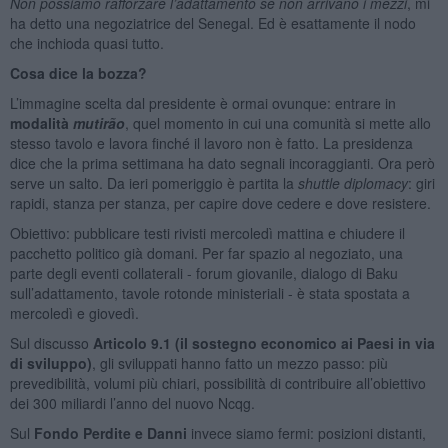
Non possiamo rafforzare l’adattamento se non arrivano i mezzi
, mi
ha detto una negoziatrice del Senegal. Ed è esattamente il nodo
che inchioda quasi tutto.
Cosa dice la bozza?
L’immagine scelta dal presidente è ormai ovunque: entrare in
modalità
mutirão
, quel momento in cui una comunità si mette allo
stesso tavolo e lavora finché il lavoro non è fatto. La presidenza
dice che la prima settimana ha dato segnali incoraggianti. Ora però
serve un salto. Da ieri pomeriggio è partita la
shuttle diplomacy
: giri
rapidi, stanza per stanza, per capire dove cedere e dove resistere.
Obiettivo: pubblicare testi rivisti mercoledì mattina e chiudere il
pacchetto politico già domani. Per far spazio al negoziato, una
parte degli eventi collaterali - forum giovanile, dialogo di Baku
sull’adattamento, tavole rotonde ministeriali - è stata spostata a
mercoledì e giovedì.
Sul discusso
Articolo 9.1 (il sostegno economico ai Paesi in via
di sviluppo)
, gli sviluppati hanno fatto un mezzo passo: più
prevedibilità, volumi più chiari, possibilità di contribuire all’obiettivo
dei 300 miliardi l’anno del nuovo Ncqg.
Sul
Fondo Perdite e Danni
invece siamo fermi: posizioni distanti,