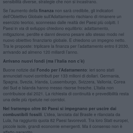
sensibilità diverse, strategie che non si incastrano.
Se l’aumento della
finanza
non sarà credibile, gli indicatori
dell’Obiettivo Globale sull’Adattamento rischiano di rimanere un
esercizio teorico, sconnesso dalle realtà dei Paesi più colpiti. I
Paesi in via di sviluppo chiedono equilibrio: adattamento,
mitigazione, perdite e danni devono pesare allo stesso modo nel
nuovo obiettivo finanziario globale. E chiedono un impegno netto.
Tra le proposte: triplicare la finanza per l’adattamento entro il 2030,
arrivando ad almeno 120 miliardi l’anno.
Arrivano nuovi fondi (ma l’Italia non c’è)
Buone notizie dal
Fondo per l’Adattamento
: ieri sono stati
annunciati nuovi contributi per 133 milioni di dollari. Germania,
Spagna, Svezia, Irlanda, Lussemburgo, Svizzera, Vallonia, Corea
del Sud e Islanda hanno messo risorse fresche. L’Italia non
contribuisce dal 2021. La richiesta di continuità e prevedibilità resta
una delle più ripetute nei corridoi.
Nel frattempo oltre 80 Paesi si impegnano per uscire dai
combustibili fossili
. L’idea, lanciata dal Brasile e rilanciata da
Lula, ha raggiunto quota 82 Paesi favorevoli. Tra loro Stati europei,
piccole isole, grandi economie emergenti. Ma il consenso non è
affatto garantito.