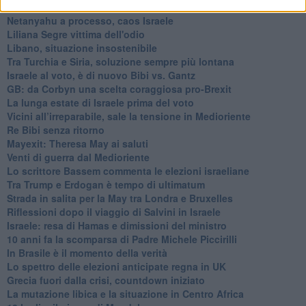
Il Natale della Cooperazione italiana in Palestina
Netanyahu a processo, caos Israele
Liliana Segre vittima dell'odio
Libano, situazione insostenibile
Tra Turchia e Siria, soluzione sempre più lontana
Israele al voto, è di nuovo Bibi vs. Gantz
GB: da Corbyn una scelta coraggiosa pro-Brexit
La lunga estate di Israele prima del voto
Vicini all’irreparabile, sale la tensione in Medioriente
Re Bibi senza ritorno
Mayexit: Theresa May ai saluti
Venti di guerra dal Medioriente
Lo scrittore Bassem commenta le elezioni israeliane
Tra Trump e Erdogan è tempo di ultimatum
Strada in salita per la May tra Londra e Bruxelles
Riflessioni dopo il viaggio di Salvini in Israele
Israele: resa di Hamas e dimissioni del ministro
10 anni fa la scomparsa di Padre Michele Piccirilli
In Brasile è il momento della verità
Lo spettro delle elezioni anticipate regna in UK
Grecia fuori dalla crisi, countdown iniziato
La mutazione libica e la situazione in Centro Africa