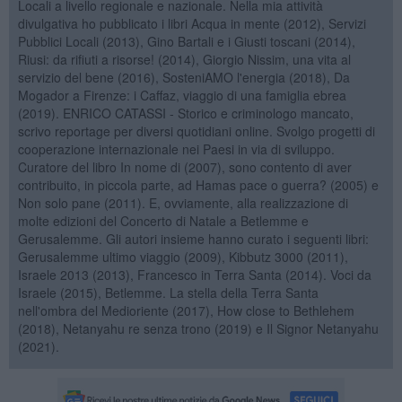
Locali a livello regionale e nazionale. Nella mia attività
divulgativa ho pubblicato i libri Acqua in mente (2012), Servizi
Pubblici Locali (2013), Gino Bartali e i Giusti toscani (2014),
Riusi: da rifiuti a risorse! (2014), Giorgio Nissim, una vita al
servizio del bene (2016), SosteniAMO l'energia (2018), Da
Mogador a Firenze: i Caffaz, viaggio di una famiglia ebrea
(2019). ENRICO CATASSI - Storico e criminologo mancato,
scrivo reportage per diversi quotidiani online. Svolgo progetti di
cooperazione internazionale nei Paesi in via di sviluppo.
Curatore del libro In nome di (2007), sono contento di aver
contribuito, in piccola parte, ad Hamas pace o guerra? (2005) e
Non solo pane (2011). E, ovviamente, alla realizzazione di
molte edizioni del Concerto di Natale a Betlemme e
Gerusalemme. Gli autori insieme hanno curato i seguenti libri:
Gerusalemme ultimo viaggio (2009), Kibbutz 3000 (2011),
Israele 2013 (2013), Francesco in Terra Santa (2014). Voci da
Israele (2015), Betlemme. La stella della Terra Santa
nell'ombra del Medioriente (2017), How close to Bethlehem
(2018), Netanyahu re senza trono (2019) e Il Signor Netanyahu
(2021).