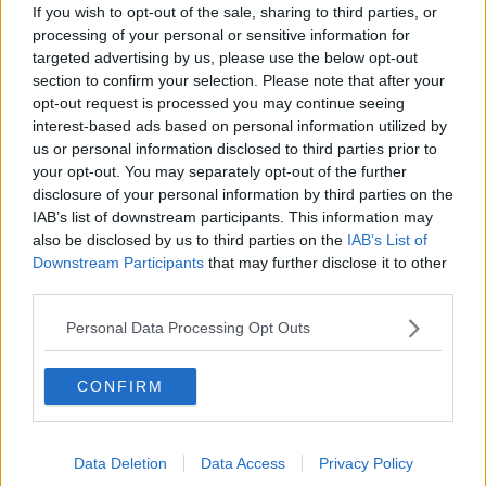
If you wish to opt-out of the sale, sharing to third parties, or
Trump-Biden, decolla la sfida
processing of your personal or sensitive information for
Primarie Usa nel segno del vaccino anti-Covid
targeted advertising by us, please use the below opt-out
La crisi del Libano tra vecchi e nuovi problemi
section to confirm your selection. Please note that after your
Il Quirinale, la casa della memoria e della riconciliazione
opt-out request is processed you may continue seeing
Santa Sofia: il dolore di Bergoglio
interest-based ads based on personal information utilized by
L'addio a ​Zeev Sternhell
Erdogan, al-Sisi e il gioco libico
us or personal information disclosed to third parties prior to
Bibi in tribunale, l'evento più atteso
your opt-out. You may separately opt-out of the further
Libia, tensione pronta a esplodere
disclosure of your personal information by third parties on the
Israele riparte. Con il vecchio Bibi in sella
IAB’s list of downstream participants. This information may
Il 25 aprile virtuale
also be disclosed by us to third parties on the
IAB’s List of
Gli errori di Erdogan nell'affrontare il Covid-19
Downstream Participants
that may further disclose it to other
Covid-19 e Asia, chi sorride e chi piange
third parties.
Gli effetti del Coronavirus in Medioriente
Covid-19 in Africa, un rischio per tutto il mondo
Personal Data Processing Opt Outs
Le lotte di Israele tra nuovo governo e Covid-19
Elezioni in Israele, l'allungo finale del Falco
CONFIRM
Prosegue la riforma della Chiesa di Francesco
Abu Mazen stoppa Trump: pace mediorientale lontana
L'accordo del secolo di Trump e la fine di un'amicizia
Tra Salvini a Roma e Netanyahu a Gerusalemme
Data Deletion
Data Access
Privacy Policy
Golfo e Medioriente a fuoco per la morte di Soleimani