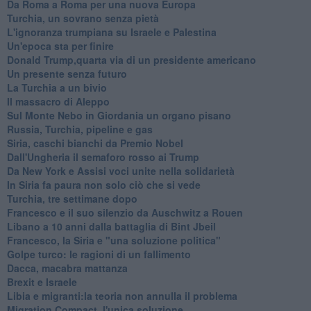
Da Roma a Roma per una nuova Europa
Turchia, un sovrano senza pietà
L'ignoranza trumpiana su Israele e Palestina
Un'epoca sta per finire
Donald Trump,quarta via di un presidente americano
Un presente senza futuro
La Turchia a un bivio
Il massacro di Aleppo
Sul Monte Nebo in Giordania un organo pisano
Russia, Turchia, pipeline e gas
Siria, caschi bianchi da Premio Nobel
Dall'Ungheria il semaforo rosso ai Trump
Da New York e Assisi voci unite nella solidarietà
In Siria fa paura non solo ciò che si vede
Turchia, tre settimane dopo
Francesco e il suo silenzio da Auschwitz a Rouen
Libano a 10 anni dalla battaglia di Bint Jbeil
Francesco, la Siria e "una soluzione politica"
Golpe turco: le ragioni di un fallimento
Dacca, macabra mattanza
Brexit e Israele
Libia e migranti:la teoria non annulla il problema
Migration Compact, l'unica soluzione