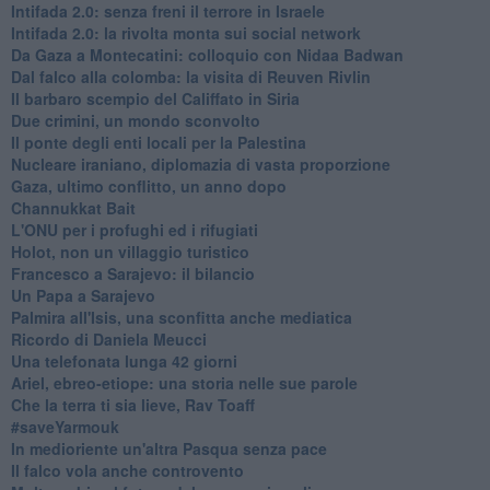
Intifada 2.0: senza freni il terrore in Israele
Intifada 2.0: la rivolta monta sui social network
Da Gaza a Montecatini: colloquio con Nidaa Badwan
Dal falco alla colomba: la visita di Reuven Rivlin
Il barbaro scempio del Califfato in Siria
Due crimini, un mondo sconvolto
Il ponte degli enti locali per la Palestina
Nucleare iraniano, diplomazia di vasta proporzione
Gaza, ultimo conflitto, un anno dopo
Channukkat Bait
L'ONU per i profughi ed i rifugiati
Holot, non un villaggio turistico
Francesco a Sarajevo: il bilancio
Un Papa a Sarajevo
Palmira all'Isis, una sconfitta anche mediatica
Ricordo di Daniela Meucci
​Una telefonata lunga 42 giorni
​Ariel, ebreo-etiope: una storia nelle sue parole
Che la terra ti sia lieve, Rav Toaff
​#saveYarmouk
​In medioriente un'altra Pasqua senza pace
​Il falco vola anche controvento