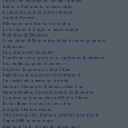
GB tra crisi economica, sociale e politica
Biden in Medioriente, nessun addio
È calato il sipario su Boris Johnson
Confini di morte
Riflessioni con Abraham Yehoshua
La missione di Draghi in medio oriente
Il giubileo di Elisabetta
L'uccisione di Shireen Abu Akleh è anche questione
diplomatica
Le giornate dell'olocausto
Fanatismo e voglia di duello, esplodono in violenza
Una vigilia pasquale di violenze
Ungheria, la quarta di Viktor Orbán
Ramadan con nuovi attacchi terroristici
Un vertice che rimarrà nella storia
Guerra in Ucraina, la diplomazia Usa Cina
Guerra Ucraina, la pseudo neutralità di Bennet
La guerra in Ucraina vista dal Medio Oriente
​Il caos libico è un pozzo senza fine
Erdoğan e l'informazione
Crisi Corona, crisi Johnson, problemi post Brexit
Capitol Hill un anno dopo
Desmond Tutu "la voce dei senza voce"