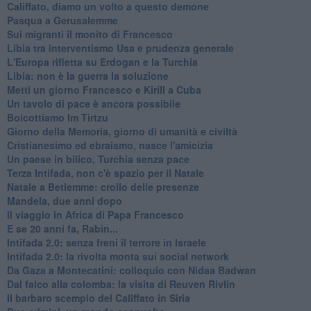
Califfato, diamo un volto a questo demone
Pasqua a Gerusalemme
Sui migranti il monito di Francesco
Libia tra interventismo Usa e prudenza generale
L'Europa rifletta su Erdogan e la Turchia
Libia: non è la guerra la soluzione
Metti un giorno Francesco e Kirill a Cuba
Un tavolo di pace è ancora possibile
Boicottiamo Im Tirtzu
Giorno della Memoria, giorno di umanità e civiltà
Cristianesimo ed ebraismo, nasce l'amicizia
Un paese in bilico, Turchia senza pace
Terza Intifada, non c'è spazio per il Natale
Natale a Betlemme: crollo delle presenze
Mandela, due anni dopo
Il viaggio in Africa di Papa Francesco
E se 20 anni fa, Rabin...
Intifada 2.0: senza freni il terrore in Israele
Intifada 2.0: la rivolta monta sui social network
Da Gaza a Montecatini: colloquio con Nidaa Badwan
Dal falco alla colomba: la visita di Reuven Rivlin
Il barbaro scempio del Califfato in Siria