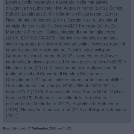
Locali a livello regionale e nazionale. Nella mia attività
divulgativa ho pubblicato i libri Acqua in mente (2012), Servizi
Pubblici Locali (2013), Gino Bartali e i Giusti toscani (2014),
Riusi: da rifiuti a risorse! (2014), Giorgio Nissim, una vita al
servizio del bene (2016), SosteniAMO l'energia (2018), Da
Mogador a Firenze: i Caffaz, viaggio di una famiglia ebrea
(2019). ENRICO CATASSI - Storico e criminologo mancato,
scrivo reportage per diversi quotidiani online. Svolgo progetti di
cooperazione internazionale nei Paesi in via di sviluppo.
Curatore del libro In nome di (2007), sono contento di aver
contribuito, in piccola parte, ad Hamas pace o guerra? (2005) e
Non solo pane (2011). E, ovviamente, alla realizzazione di
molte edizioni del Concerto di Natale a Betlemme e
Gerusalemme. Gli autori insieme hanno curato i seguenti libri:
Gerusalemme ultimo viaggio (2009), Kibbutz 3000 (2011),
Israele 2013 (2013), Francesco in Terra Santa (2014). Voci da
Israele (2015), Betlemme. La stella della Terra Santa
nell'ombra del Medioriente (2017), How close to Bethlehem
(2018), Netanyahu re senza trono (2019) e Il Signor Netanyahu
(2021).
,
Mercoledì
ore 10:02
Blog
07 Settembre 2016