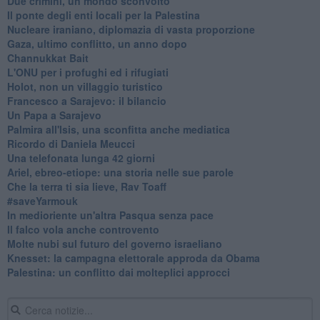
Due crimini, un mondo sconvolto
Il ponte degli enti locali per la Palestina
Nucleare iraniano, diplomazia di vasta proporzione
Gaza, ultimo conflitto, un anno dopo
Channukkat Bait
L'ONU per i profughi ed i rifugiati
Holot, non un villaggio turistico
Francesco a Sarajevo: il bilancio
Un Papa a Sarajevo
Palmira all'Isis, una sconfitta anche mediatica
Ricordo di Daniela Meucci
​Una telefonata lunga 42 giorni
​Ariel, ebreo-etiope: una storia nelle sue parole
Che la terra ti sia lieve, Rav Toaff
​#saveYarmouk
​In medioriente un'altra Pasqua senza pace
​Il falco vola anche controvento
Molte nubi sul futuro del governo israeliano
Knesset: la campagna elettorale approda da Obama
Palestina: un conflitto dai molteplici approcci