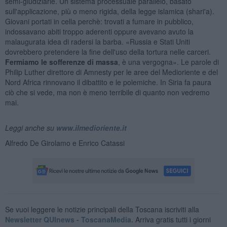
semi-giudiziarie. Un sistema processuale parallelo, basato
sull'applicazione, più o meno rigida, della legge islamica (shari'a).
Giovani portati in cella perchè: trovati a fumare in pubblico,
indossavano abiti troppo aderenti oppure avevano avuto la
malaugurata idea di radersi la barba. «Russia e Stati Uniti
dovrebbero pretendere la fine dell'uso della tortura nelle carceri.
Fermiamo le sofferenze di massa
, è una vergogna». Le parole di
Philip Luther direttore di Amnesty per le aree del Medioriente e del
Nord Africa rinnovano il dibattito e le polemiche. In Siria fa paura
ciò che si vede, ma non è meno terribile di quanto non vedremo
mai.
Leggi anche su
www.ilmedioriente.it
Alfredo De Girolamo e Enrico Catassi
Se vuoi leggere le notizie principali della Toscana iscriviti alla
Newsletter QUInews - ToscanaMedia.
Arriva gratis tutti i giorni