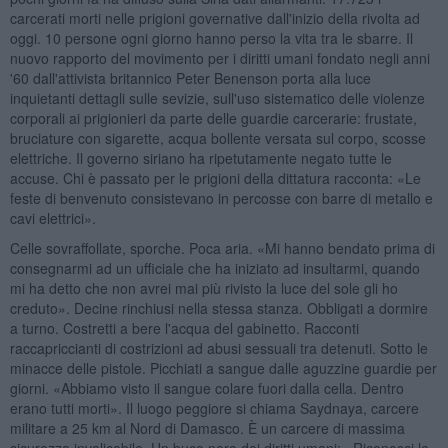
carcerati morti nelle prigioni governative dall'inizio della rivolta ad
oggi. 10 persone ogni giorno hanno perso la vita tra le sbarre. Il
nuovo rapporto del movimento per i diritti umani fondato negli anni
'60 dall'attivista britannico Peter Benenson porta alla luce
inquietanti dettagli sulle sevizie, sull'uso sistematico delle violenze
corporali ai prigionieri da parte delle guardie carcerarie: frustate,
bruciature con sigarette, acqua bollente versata sul corpo, scosse
elettriche. Il governo siriano ha ripetutamente negato tutte le
accuse. Chi è passato per le prigioni della dittatura racconta: «Le
feste di benvenuto consistevano in percosse con barre di metallo e
cavi elettrici».
Celle sovraffollate, sporche. Poca aria. «Mi hanno bendato prima di
consegnarmi ad un ufficiale che ha iniziato ad insultarmi, quando
mi ha detto che non avrei mai più rivisto la luce del sole gli ho
creduto». Decine rinchiusi nella stessa stanza. Obbligati a dormire
a turno. Costretti a bere l'acqua del gabinetto. Racconti
raccapriccianti di costrizioni ad abusi sessuali tra detenuti. Sotto le
minacce delle pistole. Picchiati a sangue dalle aguzzine guardie per
giorni. «Abbiamo visto il sangue colare fuori dalla cella. Dentro
erano tutti morti». Il luogo peggiore si chiama Saydnaya, carcere
militare a 25 km al Nord di Damasco. È un carcere di massima
sicurezza invalicabile. Un buco nero dei diritti umani: «Riconosci le