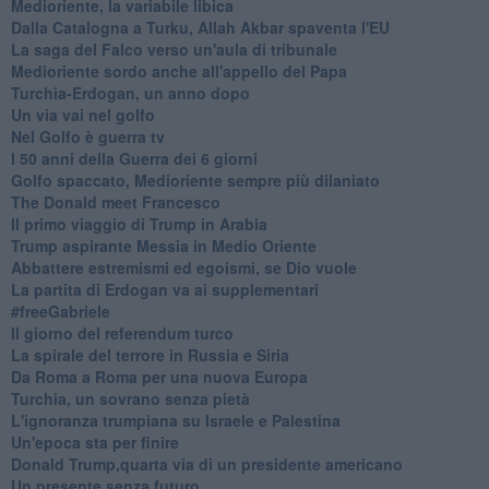
Medioriente, la variabile libica
Dalla Catalogna a Turku, Allah Akbar spaventa l'EU
La saga del Falco verso un'aula di tribunale
Medioriente sordo anche all'appello del Papa
Turchia-Erdogan, un anno dopo
Un via vai nel golfo
Nel Golfo è guerra tv
I 50 anni della Guerra dei 6 giorni
Golfo spaccato, Medioriente sempre più dilaniato
The Donald meet Francesco
Il primo viaggio di Trump in Arabia
Trump aspirante Messia in Medio Oriente
Abbattere estremismi ed egoismi, se Dio vuole
La partita di Erdogan va ai supplementari
#freeGabriele
Il giorno del referendum turco
La spirale del terrore in Russia e Siria
Da Roma a Roma per una nuova Europa
Turchia, un sovrano senza pietà
L'ignoranza trumpiana su Israele e Palestina
Un'epoca sta per finire
Donald Trump,quarta via di un presidente americano
Un presente senza futuro