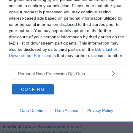
Erdogan continua a sfidare l'Occidente
section to confirm your selection. Please note that after your
Libano, collasso economico e guerra civile
opt-out request is processed you may continue seeing
Johnson, da Trump a Biden alla Brexit
interest-based ads based on personal information utilized by
L'AUKUS e il Quad
us or personal information disclosed to third parties prior to
Biden, primo presidente USA non in guerra
Papa Bergoglio vedrà Viktor Orbán
your opt-out. You may separately opt-out of the further
Bennet, un giorno in attesa di Biden
disclosure of your personal information by third parties on the
Il ritorno dei talebani
IAB’s list of downstream participants. This information may
​La lenta agonia del Libano
also be disclosed by us to third parties on the
IAB’s List of
Sudafrica, è allarme alimentare
Downstream Participants
that may further disclose it to other
Usa di nuovo al centro della geopolitica internazionale
third parties.
L’appuntamento di Israele con il cambiamento
La farsa delle elezioni in Siria
Personal Data Processing Opt Outs
In Medioriente non ci sono favole, solo realtà
Biden chiama ma Netanyahu non risponde
CONFIRM
Niente di nuovo in Medioriente
La forza di Boris Johnson
Biden nuovo alleato armeno contro la Turchia
Mar Mediterraneo cimitero silente
Data Deletion
Data Access
Privacy Policy
Richiami neo ottomani, la Francia guarda sospetta
Israele ultima curva a destra
Israele al voto: il Re sarà morto o vivo?
Londra trema tra gossip e casse vuote