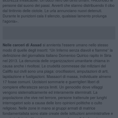
persone dal suono dei passi. Avverti che stanno distribuendo il cibo
dal tintinnio delle ciotole. Le urla annunciano nuovi detenuti.
Durante le punizioni cala il silenzio, qualsiasi lamento prolunga
l'agonia».
Nelle carceri di Assad
si annienta l'essere umano nello stesso
modo di quelle degli insorti: “Un Inferno senza diavoli e fiamme” la
definizione del giornalista italiano Domenico Quirico rapito in Siria
nel 2013. La denuncia delle organizzazioni umanitarie chiama in
causa anche i rivoltosi. Le crudeltà commesse dai miliziani del
Califfo sui civili sono una piaga: crocifissioni, amputazioni di arti,
lapidazione e fustigazioni. Massacri di massa, individuate almeno
17 fosse comuni. Uccisioni sommarie e guerriglieri liberi di
compiere efferatezze senza limiti. Un genocidio dove villaggi
vengono sistematicamente ed interamente sterminati. La
popolazione che vive nel terrore, persone trattenute per lunghi
interrogatori solo a causa delle loro opinioni politiche o culto
religioso. Nelle zone in mano ai gruppi armati di matrice
fondamentalista sono state create delle istituzioni amministrative e