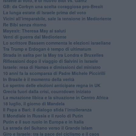
Israele al voto, è di nuovo Bibi vs. Gantz
GB: da Corbyn una scelta coraggiosa pro-Brexit
La lunga estate di Israele prima del voto
Vicini all’irreparabile, sale la tensione in Medioriente
Re Bibi senza ritorno
Mayexit: Theresa May ai saluti
Venti di guerra dal Medioriente
Lo scrittore Bassem commenta le elezioni israeliane
Tra Trump e Erdogan è tempo di ultimatum
Strada in salita per la May tra Londra e Bruxelles
Riflessioni dopo il viaggio di Salvini in Israele
Israele: resa di Hamas e dimissioni del ministro
10 anni fa la scomparsa di Padre Michele Piccirilli
In Brasile è il momento della verità
Lo spettro delle elezioni anticipate regna in UK
Grecia fuori dalla crisi, countdown iniziato
La mutazione libica e la situazione in Centro Africa
18 luglio, il giorno di Mandela
Il Papa a Bari: il dialogo sfida l’intolleranza
Il Mondiale in Russia e il ruolo di Putin
Putin e il suo ruolo in Europa e in Italia
La strada del Sultano verso il Grande Islam
Giro e Israele: tra la pace del ciclismo e il caos