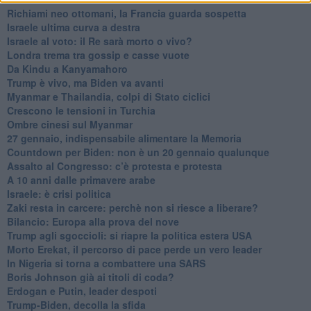
Richiami neo ottomani, la Francia guarda sospetta
Israele ultima curva a destra
Israele al voto: il Re sarà morto o vivo?
Londra trema tra gossip e casse vuote
Da Kindu a Kanyamahoro
Trump è vivo, ma Biden va avanti
Myanmar e Thailandia, colpi di Stato ciclici
Crescono le tensioni in Turchia
Ombre cinesi sul Myanmar
27 gennaio, indispensabile alimentare la Memoria
Countdown per Biden: non è un 20 gennaio qualunque
Assalto al Congresso: c’è protesta e protesta
A 10 anni dalle primavere arabe
Israele: è crisi politica
Zaki resta in carcere: perchè non si riesce a liberare?
Bilancio: Europa alla prova del nove
Trump agli sgoccioli: si riapre la politica estera USA
Morto Erekat, il percorso di pace perde un vero leader
In Nigeria si torna a combattere una SARS
Boris Johnson già ai titoli di coda?
Erdogan e Putin, leader despoti
Trump-Biden, decolla la sfida