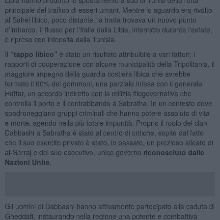
principale del traffico di esseri umani. Mentre lo sguardo era rivolto
al Sahel libico, poco distante, la tratta trovava un nuovo punto
d'imbarco. Il flusso per l'Italia dalla Libia, interrotto durante l'estate,
è ripreso con intensità dalla Tunisia.
Il
“tappo libico”
è stato un risultato attribuibile a vari fattori: i
rapporti di cooperazione con alcune municipalità della Tripolitania, il
maggiore impegno della guardia costiera libica che avrebbe
fermato il 60% dei gommoni, una parziale intesa con il generale
Haftar, un accordo indiretto con la milizia filogovernativa che
controlla il porto e il contrabbando a Sabratha. In un contesto dove
spadroneggiano gruppi criminali che hanno potere assoluto di vita
e morte, agendo nella più totale impunità. Proprio il ruolo del clan
Dabbashi a Sabratha è stato al centro di critiche, sopite dal fatto
che il suo esercito privato è stato, in passato, un prezioso alleato di
al-Serraj e del suo esecutivo, unico governo
riconosciuto dalle
Nazioni Unite
.
Gli uomini di Dabbashi hanno attivamente partecipato alla caduta di
Gheddafi, instaurando nella regione una potente e combattiva