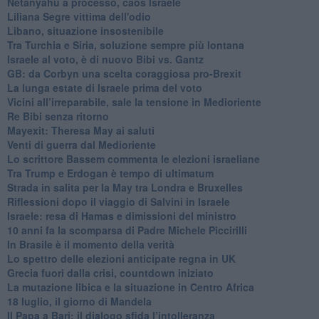
Netanyahu a processo, caos Israele
Liliana Segre vittima dell'odio
Libano, situazione insostenibile
Tra Turchia e Siria, soluzione sempre più lontana
Israele al voto, è di nuovo Bibi vs. Gantz
GB: da Corbyn una scelta coraggiosa pro-Brexit
La lunga estate di Israele prima del voto
Vicini all’irreparabile, sale la tensione in Medioriente
Re Bibi senza ritorno
Mayexit: Theresa May ai saluti
Venti di guerra dal Medioriente
Lo scrittore Bassem commenta le elezioni israeliane
Tra Trump e Erdogan è tempo di ultimatum
Strada in salita per la May tra Londra e Bruxelles
Riflessioni dopo il viaggio di Salvini in Israele
Israele: resa di Hamas e dimissioni del ministro
10 anni fa la scomparsa di Padre Michele Piccirilli
In Brasile è il momento della verità
Lo spettro delle elezioni anticipate regna in UK
Grecia fuori dalla crisi, countdown iniziato
La mutazione libica e la situazione in Centro Africa
18 luglio, il giorno di Mandela
Il Papa a Bari: il dialogo sfida l’intolleranza