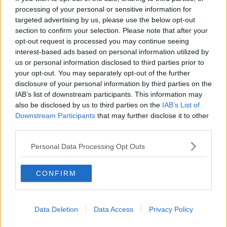
La questione Ucraina
processing of your personal or sensitive information for
Cipro, un ponte dove si mischiano le culture
targeted advertising by us, please use the below opt-out
Una vigilia di Natale per un nuovo Rais
section to confirm your selection. Please note that after your
La questione israelo-palestinese ignorata dal G20
opt-out request is processed you may continue seeing
Erdogan continua a sfidare l'Occidente
interest-based ads based on personal information utilized by
Libano, collasso economico e guerra civile
us or personal information disclosed to third parties prior to
Johnson, da Trump a Biden alla Brexit
your opt-out. You may separately opt-out of the further
L'AUKUS e il Quad
Biden, primo presidente USA non in guerra
disclosure of your personal information by third parties on the
Papa Bergoglio vedrà Viktor Orbán
IAB’s list of downstream participants. This information may
Bennet, un giorno in attesa di Biden
also be disclosed by us to third parties on the
IAB’s List of
Il ritorno dei talebani
Downstream Participants
that may further disclose it to other
​La lenta agonia del Libano
third parties.
Sudafrica, è allarme alimentare
Usa di nuovo al centro della geopolitica internazionale
Personal Data Processing Opt Outs
L’appuntamento di Israele con il cambiamento
La farsa delle elezioni in Siria
CONFIRM
In Medioriente non ci sono favole, solo realtà
Biden chiama ma Netanyahu non risponde
Niente di nuovo in Medioriente
La forza di Boris Johnson
Data Deletion
Data Access
Privacy Policy
Biden nuovo alleato armeno contro la Turchia
Mar Mediterraneo cimitero silente