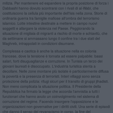
milizia. Per mantenere ed espandere la propria posizione di forza i
Dabbashi hanno dovuto scontrarsi con i rivali di al-Wabi, che
costituiscono la cellula più importante dell'Isis nella zona. Storie di
ordinaria guerra tra famiglie mafiose all'ombra del terrorismo
islamico. Lotte intestine destinate a mettere in campo nuovi
soggetti e allargare la violenza nel Paese. Peggiorando la
situazione di migliaia di migranti a rischio di morte e schiavitù, che
da settimane si ammassano lungo il confine tra i due stati del
Maghreb, intrappolati in condizioni disumane.
Complessa e caotica è anche la situazione nella ex colonia
francese, dove la tensione è tornata ad essere palpabile: bassi
salari, forti disuguaglianze e corruzione. In Tunisia un terzo dei
giovani laureati è disoccupato. L'industria turistica stenta a
decollare. Nelle zone montane più isolate è particolarmente diffusa
la povertà e la presenza di terroristi. Interi villaggi sono senza
protezione della polizia: rifugi sicuri per il transito di gruppi jihadisti.
Non meno complicata la situazione politica. Il Presidente della
Repubblica ha firmato la legge che accorda l'amnistia a tutti i
funzionari che hanno avuto un coinvolgimento nel sistema di
corruzione del regime. Facendo insorgere l'opposizione e le
organizzazioni non governative per i diritti civili. Una serie di episodi
che danno il senso del revanscismo in corso, la fine del