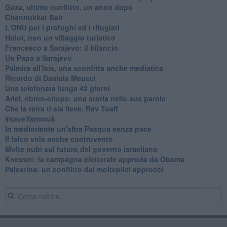
Gaza, ultimo conflitto, un anno dopo
Channukkat Bait
L'ONU per i profughi ed i rifugiati
Holot, non un villaggio turistico
Francesco a Sarajevo: il bilancio
Un Papa a Sarajevo
Palmira all'Isis, una sconfitta anche mediatica
Ricordo di Daniela Meucci
​Una telefonata lunga 42 giorni
​Ariel, ebreo-etiope: una storia nelle sue parole
Che la terra ti sia lieve, Rav Toaff
​#saveYarmouk
​In medioriente un'altra Pasqua senza pace
​Il falco vola anche controvento
Molte nubi sul futuro del governo israeliano
Knesset: la campagna elettorale approda da Obama
Palestina: un conflitto dai molteplici approcci