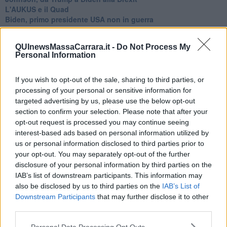
L'AUKUS e il Quad
Biden, primo presidente USA non in guerra
Papa Bergoglio vedrà Viktor Orbán
Bennet, un giorno in attesa di Biden
QUInewsMassaCarrara.it -
Do Not Process My
Il ritorno dei talebani
Personal Information
​La lenta agonia del Libano
Sudafrica, è allarme alimentare
Usa di nuovo al centro della geopolitica internazionale
If you wish to opt-out of the sale, sharing to third parties, or
L’appuntamento di Israele con il cambiamento
processing of your personal or sensitive information for
La farsa delle elezioni in Siria
targeted advertising by us, please use the below opt-out
In Medioriente non ci sono favole, solo realtà
section to confirm your selection. Please note that after your
Biden chiama ma Netanyahu non risponde
opt-out request is processed you may continue seeing
Niente di nuovo in Medioriente
interest-based ads based on personal information utilized by
La forza di Boris Johnson
us or personal information disclosed to third parties prior to
Biden nuovo alleato armeno contro la Turchia
your opt-out. You may separately opt-out of the further
Mar Mediterraneo cimitero silente
disclosure of your personal information by third parties on the
Richiami neo ottomani, la Francia guarda sospetta
IAB’s list of downstream participants. This information may
Israele ultima curva a destra
also be disclosed by us to third parties on the
IAB’s List of
Israele al voto: il Re sarà morto o vivo?
Downstream Participants
that may further disclose it to other
Londra trema tra gossip e casse vuote
third parties.
Da Kindu a Kanyamahoro
Trump è vivo, ma Biden va avanti