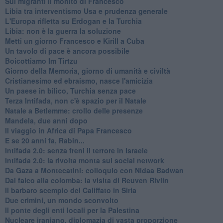
Sui migranti il monito di Francesco
Libia tra interventismo Usa e prudenza generale
L'Europa rifletta su Erdogan e la Turchia
Libia: non è la guerra la soluzione
Metti un giorno Francesco e Kirill a Cuba
Un tavolo di pace è ancora possibile
Boicottiamo Im Tirtzu
Giorno della Memoria, giorno di umanità e civiltà
Cristianesimo ed ebraismo, nasce l'amicizia
Un paese in bilico, Turchia senza pace
Terza Intifada, non c'è spazio per il Natale
Natale a Betlemme: crollo delle presenze
Mandela, due anni dopo
Il viaggio in Africa di Papa Francesco
E se 20 anni fa, Rabin...
Intifada 2.0: senza freni il terrore in Israele
Intifada 2.0: la rivolta monta sui social network
Da Gaza a Montecatini: colloquio con Nidaa Badwan
Dal falco alla colomba: la visita di Reuven Rivlin
Il barbaro scempio del Califfato in Siria
Due crimini, un mondo sconvolto
Il ponte degli enti locali per la Palestina
Nucleare iraniano, diplomazia di vasta proporzione