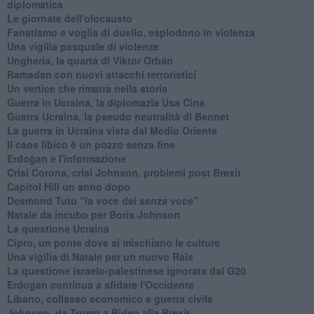
diplomatica
Le giornate dell'olocausto
Fanatismo e voglia di duello, esplodono in violenza
Una vigilia pasquale di violenze
Ungheria, la quarta di Viktor Orbán
Ramadan con nuovi attacchi terroristici
Un vertice che rimarrà nella storia
Guerra in Ucraina, la diplomazia Usa Cina
Guerra Ucraina, la pseudo neutralità di Bennet
La guerra in Ucraina vista dal Medio Oriente
​Il caos libico è un pozzo senza fine
Erdoğan e l'informazione
Crisi Corona, crisi Johnson, problemi post Brexit
Capitol Hill un anno dopo
Desmond Tutu "la voce dei senza voce"
Natale da incubo per Boris Johnson
La questione Ucraina
Cipro, un ponte dove si mischiano le culture
Una vigilia di Natale per un nuovo Rais
La questione israelo-palestinese ignorata dal G20
Erdogan continua a sfidare l'Occidente
Libano, collasso economico e guerra civile
Johnson, da Trump a Biden alla Brexit