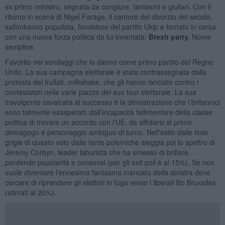
ex primo ministro, segnata da congiure, fantasmi e giullari. Con il
ritorno in scena di Nigel Farage, il cantore del divorzio del secolo,
saltimbanco populista, fondatore del partito Ukip e tornato in corsa
con una nuova forza politica da lui inventata:
Brexit party.
Nome
semplice.
Favorito nei sondaggi che lo danno come primo partito del Regno
Unito. La sua campagna elettorale è stata contrassegnata dalla
protesta dei frullati, milkshake, che gli hanno lanciato contro i
contestatori nelle varie piazze del suo tour elettorale. La sua
travolgente cavalcata al successo è la dimostrazione che i britannici
sono talmente esasperati, dall’incapacità fallimentare della classe
politica di trovare un accordo con l'UE, da affidarsi al primo
demagogo e personaggio ambiguo di turno. Nell'esito dalle tinte
grigie di questo voto dalle tante polemiche aleggia poi lo spettro di
Jeremy Corbyn, leader laburista che ha smesso di brillare,
perdendo popolarità e consensi (per gli exit poll è al 15%). Se non
vuole diventare l'ennesimo fantasma mancato della sinistra deve
cercare di riprendere gli elettori in fuga verso i liberali filo Bruxelles
(stimati al 20%).