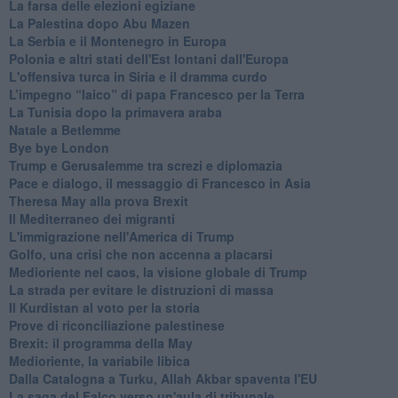
La farsa delle elezioni egiziane
La Palestina dopo Abu Mazen
La Serbia e il Montenegro in Europa
Polonia e altri stati dell'Est lontani dall'Europa
L'offensiva turca in Siria e il dramma curdo
L’impegno “laico” di papa Francesco per la Terra
La Tunisia dopo la primavera araba
Natale a Betlemme
Bye bye London
Trump e Gerusalemme tra screzi e diplomazia
Pace e dialogo, il messaggio di Francesco in Asia
Theresa May alla prova Brexit
Il Mediterraneo dei migranti
L'immigrazione nell'America di Trump
Golfo, una crisi che non accenna a placarsi
Medioriente nel caos, la visione globale di Trump
La strada per evitare le distruzioni di massa
Il Kurdistan al voto per la storia
Prove di riconciliazione palestinese
Brexit: il programma della May
Medioriente, la variabile libica
Dalla Catalogna a Turku, Allah Akbar spaventa l'EU
La saga del Falco verso un'aula di tribunale