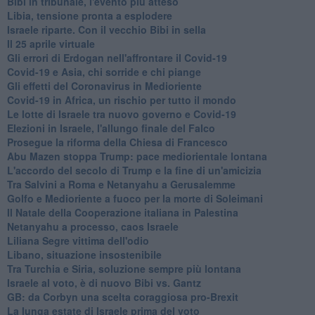
Bibi in tribunale, l'evento più atteso
Libia, tensione pronta a esplodere
Israele riparte. Con il vecchio Bibi in sella
Il 25 aprile virtuale
Gli errori di Erdogan nell'affrontare il Covid-19
Covid-19 e Asia, chi sorride e chi piange
Gli effetti del Coronavirus in Medioriente
Covid-19 in Africa, un rischio per tutto il mondo
Le lotte di Israele tra nuovo governo e Covid-19
Elezioni in Israele, l'allungo finale del Falco
Prosegue la riforma della Chiesa di Francesco
Abu Mazen stoppa Trump: pace mediorientale lontana
L'accordo del secolo di Trump e la fine di un'amicizia
Tra Salvini a Roma e Netanyahu a Gerusalemme
Golfo e Medioriente a fuoco per la morte di Soleimani
Il Natale della Cooperazione italiana in Palestina
Netanyahu a processo, caos Israele
Liliana Segre vittima dell'odio
Libano, situazione insostenibile
Tra Turchia e Siria, soluzione sempre più lontana
Israele al voto, è di nuovo Bibi vs. Gantz
GB: da Corbyn una scelta coraggiosa pro-Brexit
La lunga estate di Israele prima del voto