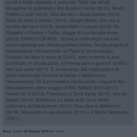
Locali a livello regionale e nazionale. Nella mia attività
divulgativa ho pubblicato i libri Acqua in mente (2012), Servizi
Pubblici Locali (2013), Gino Bartali e i Giusti toscani (2014),
Riusi: da rifiuti a risorse! (2014), Giorgio Nissim, una vita al
servizio del bene (2016), SosteniAMO l'energia (2018), Da
Mogador a Firenze: i Caffaz, viaggio di una famiglia ebrea
(2019). ENRICO CATASSI - Storico e criminologo mancato,
scrivo reportage per diversi quotidiani online. Svolgo progetti di
cooperazione internazionale nei Paesi in via di sviluppo.
Curatore del libro In nome di (2007), sono contento di aver
contribuito, in piccola parte, ad Hamas pace o guerra? (2005) e
Non solo pane (2011). E, ovviamente, alla realizzazione di
molte edizioni del Concerto di Natale a Betlemme e
Gerusalemme. Gli autori insieme hanno curato i seguenti libri:
Gerusalemme ultimo viaggio (2009), Kibbutz 3000 (2011),
Israele 2013 (2013), Francesco in Terra Santa (2014). Voci da
Israele (2015), Betlemme. La stella della Terra Santa
nell'ombra del Medioriente (2017), How close to Bethlehem
(2018), Netanyahu re senza trono (2019) e Il Signor Netanyahu
(2021).
,
Sabato
ore 14:40
Blog
25 Maggio 2019