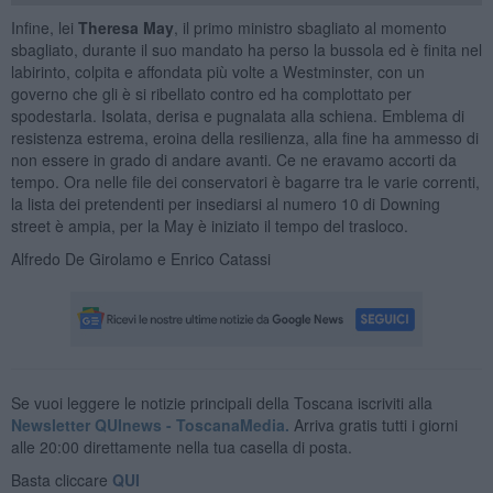
Infine, lei
Theresa May
, il primo ministro sbagliato al momento
sbagliato, durante il suo mandato ha perso la bussola ed è finita nel
labirinto, colpita e affondata più volte a Westminster, con un
governo che gli è si ribellato contro ed ha complottato per
spodestarla. Isolata, derisa e pugnalata alla schiena. Emblema di
resistenza estrema, eroina della resilienza, alla fine ha ammesso di
non essere in grado di andare avanti. Ce ne eravamo accorti da
tempo. Ora nelle file dei conservatori è bagarre tra le varie correnti,
la lista dei pretendenti per insediarsi al numero 10 di Downing
street è ampia, per la May è iniziato il tempo del trasloco.
Alfredo De Girolamo e Enrico Catassi
Se vuoi leggere le notizie principali della Toscana iscriviti alla
Newsletter QUInews - ToscanaMedia.
Arriva gratis tutti i giorni
alle 20:00 direttamente nella tua casella di posta.
Basta cliccare
QUI