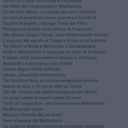
Covid-19 e Asia, chi sorride e chi piange
Gli effetti del Coronavirus in Medioriente
Covid-19 in Africa, un rischio per tutto il mondo
Le lotte di Israele tra nuovo governo e Covid-19
Elezioni in Israele, l'allungo finale del Falco
Prosegue la riforma della Chiesa di Francesco
Abu Mazen stoppa Trump: pace mediorientale lontana
L'accordo del secolo di Trump e la fine di un'amicizia
Tra Salvini a Roma e Netanyahu a Gerusalemme
Golfo e Medioriente a fuoco per la morte di Soleimani
Il Natale della Cooperazione italiana in Palestina
Netanyahu a processo, caos Israele
Liliana Segre vittima dell'odio
Libano, situazione insostenibile
Tra Turchia e Siria, soluzione sempre più lontana
Israele al voto, è di nuovo Bibi vs. Gantz
GB: da Corbyn una scelta coraggiosa pro-Brexit
La lunga estate di Israele prima del voto
Vicini all’irreparabile, sale la tensione in Medioriente
Re Bibi senza ritorno
Mayexit: Theresa May ai saluti
Venti di guerra dal Medioriente
Lo scrittore Bassem commenta le elezioni israeliane