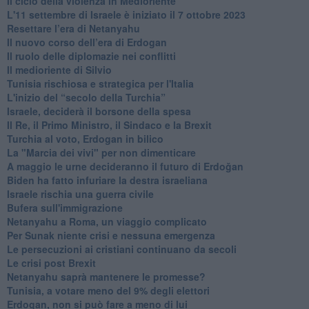
Il ciclo della violenza in Medioriente
L'11 settembre di Israele è iniziato il 7 ottobre 2023
Resettare l’era di Netanyahu
​Il nuovo corso dell’era di Erdogan
Il ruolo delle diplomazie nei conflitti
Il medioriente di Silvio
Tunisia rischiosa e strategica per l'Italia
L'inizio del “secolo della Turchia”
Israele, deciderà il borsone della spesa
Il Re, il Primo Ministro, il Sindaco e la Brexit
Turchia al voto, Erdogan in bilico
La "Marcia dei vivi" per non dimenticare
A maggio le urne decideranno il futuro di Erdoğan
Biden ha fatto infuriare la destra israeliana
Israele rischia una guerra civile
Bufera sull'immigrazione
Netanyahu a Roma, un viaggio complicato
Per Sunak niente crisi e nessuna emergenza
Le persecuzioni ai cristiani continuano da secoli
Le crisi post Brexit
Netanyahu saprà mantenere le promesse?
Tunisia, a votare meno del 9% degli elettori
Erdogan, non si può fare a meno di lui