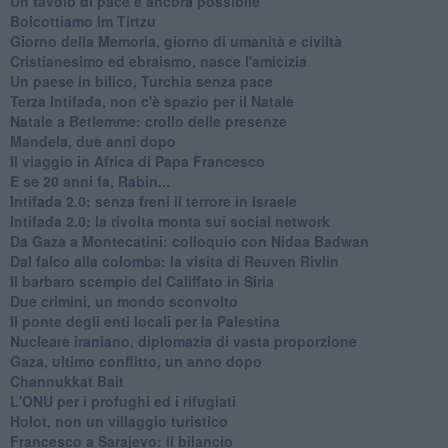
Un tavolo di pace è ancora possibile
Boicottiamo Im Tirtzu
Giorno della Memoria, giorno di umanità e civiltà
Cristianesimo ed ebraismo, nasce l'amicizia
Un paese in bilico, Turchia senza pace
Terza Intifada, non c'è spazio per il Natale
Natale a Betlemme: crollo delle presenze
Mandela, due anni dopo
Il viaggio in Africa di Papa Francesco
E se 20 anni fa, Rabin...
Intifada 2.0: senza freni il terrore in Israele
Intifada 2.0: la rivolta monta sui social network
Da Gaza a Montecatini: colloquio con Nidaa Badwan
Dal falco alla colomba: la visita di Reuven Rivlin
Il barbaro scempio del Califfato in Siria
Due crimini, un mondo sconvolto
Il ponte degli enti locali per la Palestina
Nucleare iraniano, diplomazia di vasta proporzione
Gaza, ultimo conflitto, un anno dopo
Channukkat Bait
L'ONU per i profughi ed i rifugiati
Holot, non un villaggio turistico
Francesco a Sarajevo: il bilancio