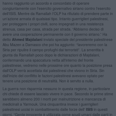
hanno raggiunto un accordo e concordato di operare
congiuntamente con l'esercito governativo siriano contro l'esercito
dell'ISIS. Mentre da Ramallah l'OLP ha rifiutato di prendere parte in
un'azione armata di qualsiasi tipo. Intanto guerriglieri palestinesi,
per proteggere i propri civili, sono impegnati in una resistenza
strenua, casa per casa, strada per strada. “Abbiamo deciso di
avere una cooperazione permanente con il governo siriano.” Ha
detto
Ahmed Majdalani
inviato speciale del presidente palestinese
Abu Mazen a Damasco che poi ha aggiunto: “lavoreremo con la
Siria per ripulire il campo profughi dai terroristi”. La smentita è
giunta da Ramallah poco dopo le dichiarazioni di Majdalani,
confermando una spaccatura netta all'interno del fronte
palestinese, vedremo nelle prossime ore quanto la posizione presa
dall'OLP verrà accettata dai palestinesi che vivono in Siria. Sin
dall'inizio del conflitto le fazioni palestinesi avevano optato per
tenere una posizione di neutralità. Non è servito a nulla.
La guerra non risparmia nessuno in questa regione, in particolare
chi chiede di essere lasciato vivere in pace. Secondo le prime stime
sarebbero almeno 200 i morti per malnutrizione e mancanza di
medicinali a Yarmouk. Una cinquantina invece i guerriglieri
palestinesi uccisi in combattimento dalle forze dell'
ISIS
in questi
giorni. “Gente innocente è utilizzata come scudi umani dalle parti in