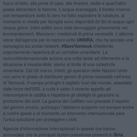
fuoco al letto, alla porta di casa, alle finestre, sedie e quant'altro
possa alimentare le fiamme. L'acqua scarseggia, il freddo inverno
con temperature sotto lo zero ha fatto esplodere le tubature, al
momento in media per famiglia sono disponibili 20 litri di acqua ogni
cinque giorni. Interi edifici sono stati danneggiati gravemente nei
bombardamenti. Mancano i medicinali di prima necessità. L'allarme
viene dall'agenzia per le nazioni unite
UNWRA
, che ha lanciato una
campagna sui social network,
#SaveYarmouk
chiedendo
urgentemente l'apertura di un corridoio umanitario. La
comunitàinternazionale ancora una volta tarda ad intervenire e la
situazione è insostenibile: siamo al limite di una catastrofe
umanitaria. Dal 28 marzo, infatti, gli operatori delle Nazioni Unite
non sono in grado di distribuire generi di prima necessità nell'area
di Yarmouk. Il campo profughi è tagliato fuori dal mondo, assediato
dalle forze dell'ISIS, a nulla è valso il recente appello ad
interrompere le ostilità e rispettare gli obblighi di garantire la
protezione dei civili. La guerra del Califfato non prevede il rispetto
del genere umano, purtroppo l'abbiamo scoperto noi europei anche
a nostre spese e al momento un intervento internazionale pare
l'unica soluzione per proteggere i civili.
Agenzie d'informazione internazionali in queste ore hanno
annunciato che le principali fazioni palestinesi presenti in
Siria