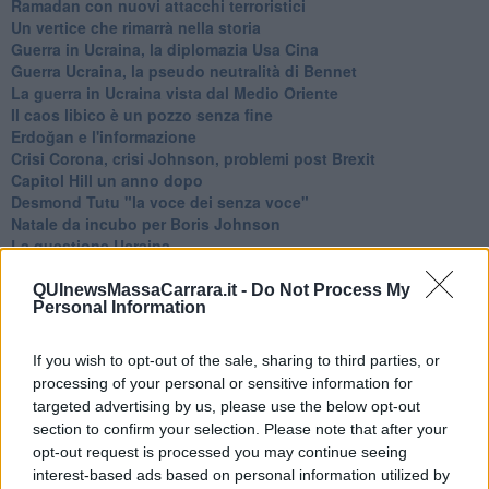
Ramadan con nuovi attacchi terroristici
Un vertice che rimarrà nella storia
Guerra in Ucraina, la diplomazia Usa Cina
Guerra Ucraina, la pseudo neutralità di Bennet
La guerra in Ucraina vista dal Medio Oriente
​Il caos libico è un pozzo senza fine
Erdoğan e l'informazione
Crisi Corona, crisi Johnson, problemi post Brexit
Capitol Hill un anno dopo
Desmond Tutu "la voce dei senza voce"
Natale da incubo per Boris Johnson
La questione Ucraina
Cipro, un ponte dove si mischiano le culture
Una vigilia di Natale per un nuovo Rais
QUInewsMassaCarrara.it -
Do Not Process My
Personal Information
La questione israelo-palestinese ignorata dal G20
Erdogan continua a sfidare l'Occidente
Libano, collasso economico e guerra civile
If you wish to opt-out of the sale, sharing to third parties, or
Johnson, da Trump a Biden alla Brexit
processing of your personal or sensitive information for
L'AUKUS e il Quad
targeted advertising by us, please use the below opt-out
Biden, primo presidente USA non in guerra
section to confirm your selection. Please note that after your
Papa Bergoglio vedrà Viktor Orbán
opt-out request is processed you may continue seeing
Bennet, un giorno in attesa di Biden
interest-based ads based on personal information utilized by
Il ritorno dei talebani