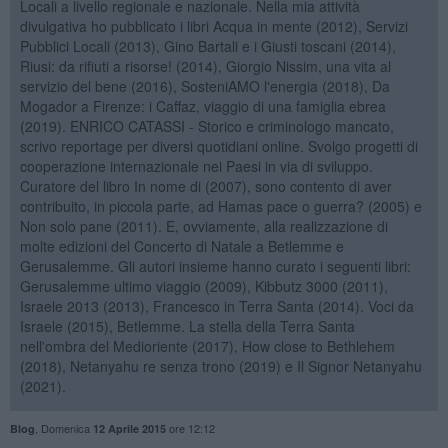
Locali a livello regionale e nazionale. Nella mia attività
divulgativa ho pubblicato i libri Acqua in mente (2012), Servizi
Pubblici Locali (2013), Gino Bartali e i Giusti toscani (2014),
Riusi: da rifiuti a risorse! (2014), Giorgio Nissim, una vita al
servizio del bene (2016), SosteniAMO l'energia (2018), Da
Mogador a Firenze: i Caffaz, viaggio di una famiglia ebrea
(2019). ENRICO CATASSI - Storico e criminologo mancato,
scrivo reportage per diversi quotidiani online. Svolgo progetti di
cooperazione internazionale nei Paesi in via di sviluppo.
Curatore del libro In nome di (2007), sono contento di aver
contribuito, in piccola parte, ad Hamas pace o guerra? (2005) e
Non solo pane (2011). E, ovviamente, alla realizzazione di
molte edizioni del Concerto di Natale a Betlemme e
Gerusalemme. Gli autori insieme hanno curato i seguenti libri:
Gerusalemme ultimo viaggio (2009), Kibbutz 3000 (2011),
Israele 2013 (2013), Francesco in Terra Santa (2014). Voci da
Israele (2015), Betlemme. La stella della Terra Santa
nell'ombra del Medioriente (2017), How close to Bethlehem
(2018), Netanyahu re senza trono (2019) e Il Signor Netanyahu
(2021).
,
Domenica
ore 12:12
Blog
12 Aprile 2015