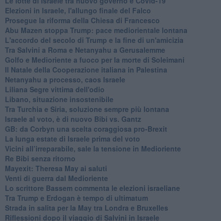
Le lotte di Israele tra nuovo governo e Covid-19
Elezioni in Israele, l'allungo finale del Falco
Prosegue la riforma della Chiesa di Francesco
Abu Mazen stoppa Trump: pace mediorientale lontana
L'accordo del secolo di Trump e la fine di un'amicizia
Tra Salvini a Roma e Netanyahu a Gerusalemme
Golfo e Medioriente a fuoco per la morte di Soleimani
Il Natale della Cooperazione italiana in Palestina
Netanyahu a processo, caos Israele
Liliana Segre vittima dell'odio
Libano, situazione insostenibile
Tra Turchia e Siria, soluzione sempre più lontana
Israele al voto, è di nuovo Bibi vs. Gantz
GB: da Corbyn una scelta coraggiosa pro-Brexit
La lunga estate di Israele prima del voto
Vicini all’irreparabile, sale la tensione in Medioriente
Re Bibi senza ritorno
Mayexit: Theresa May ai saluti
Venti di guerra dal Medioriente
Lo scrittore Bassem commenta le elezioni israeliane
Tra Trump e Erdogan è tempo di ultimatum
Strada in salita per la May tra Londra e Bruxelles
Riflessioni dopo il viaggio di Salvini in Israele