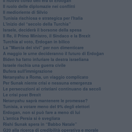
​Il nuovo corso dell’era di Erdogan
Il ruolo delle diplomazie nei conflitti
Il medioriente di Silvio
Tunisia rischiosa e strategica per l'Italia
L'inizio del “secolo della Turchia”
Israele, deciderà il borsone della spesa
Il Re, il Primo Ministro, il Sindaco e la Brexit
Turchia al voto, Erdogan in bilico
La "Marcia dei vivi" per non dimenticare
A maggio le urne decideranno il futuro di Erdoğan
Biden ha fatto infuriare la destra israeliana
Israele rischia una guerra civile
Bufera sull'immigrazione
Netanyahu a Roma, un viaggio complicato
Per Sunak niente crisi e nessuna emergenza
Le persecuzioni ai cristiani continuano da secoli
Le crisi post Brexit
Netanyahu saprà mantenere le promesse?
Tunisia, a votare meno del 9% degli elettori
Erdogan, non si può fare a meno di lui
L'antica Persia si è svegliata
Rishi Sunak spera in “Babbo Natale”
G20 alla ricerca di credibilità operativa e morale