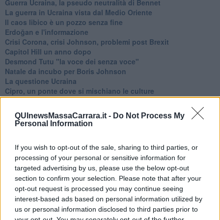
Guerra Ucraina, la pseudo neutralità di Bennet
La guerra in Ucraina vista dal Medio Oriente
​Il caos libico è un pozzo senza fine
Erdoğan e l'informazione
Crisi Corona, crisi Johnson, problemi post Brexit
Capitol Hill un anno dopo
Desmond Tutu "la voce dei senza voce"
Natale da incubo per Boris Johnson
La questione Ucraina
Cipro, un ponte dove si mischiano le culture
Una vigilia di Natale per un nuovo Rais
La questione israelo-palestinese ignorata dal G20
QUInewsMassaCarrara.it -
Do Not Process My
Erdogan continua a sfidare l'Occidente
Personal Information
Libano, collasso economico e guerra civile
Johnson, da Trump a Biden alla Brexit
If you wish to opt-out of the sale, sharing to third parties, or
L'AUKUS e il Quad
processing of your personal or sensitive information for
Biden, primo presidente USA non in guerra
targeted advertising by us, please use the below opt-out
Papa Bergoglio vedrà Viktor Orbán
Bennet, un giorno in attesa di Biden
section to confirm your selection. Please note that after your
Il ritorno dei talebani
opt-out request is processed you may continue seeing
​La lenta agonia del Libano
interest-based ads based on personal information utilized by
Sudafrica, è allarme alimentare
us or personal information disclosed to third parties prior to
Usa di nuovo al centro della geopolitica internazionale
your opt-out. You may separately opt-out of the further