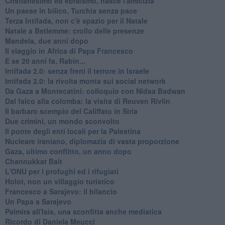
Cristianesimo ed ebraismo, nasce l'amicizia
Un paese in bilico, Turchia senza pace
Terza Intifada, non c'è spazio per il Natale
Natale a Betlemme: crollo delle presenze
Mandela, due anni dopo
Il viaggio in Africa di Papa Francesco
E se 20 anni fa, Rabin...
Intifada 2.0: senza freni il terrore in Israele
Intifada 2.0: la rivolta monta sui social network
Da Gaza a Montecatini: colloquio con Nidaa Badwan
Dal falco alla colomba: la visita di Reuven Rivlin
Il barbaro scempio del Califfato in Siria
Due crimini, un mondo sconvolto
Il ponte degli enti locali per la Palestina
Nucleare iraniano, diplomazia di vasta proporzione
Gaza, ultimo conflitto, un anno dopo
Channukkat Bait
L'ONU per i profughi ed i rifugiati
Holot, non un villaggio turistico
Francesco a Sarajevo: il bilancio
Un Papa a Sarajevo
Palmira all'Isis, una sconfitta anche mediatica
Ricordo di Daniela Meucci