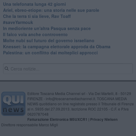
​Una telefonata lunga 42 giorni
​Ariel, ebreo-etiope: una storia nelle sue parole
Che la terra ti sia lieve, Rav Toaff
​#saveYarmouk
​In medioriente un'altra Pasqua senza pace
​Il falco vola anche controvento
Molte nubi sul futuro del governo israeliano
Knesset: la campagna elettorale approda da Obama
Palestina: un conflitto dai molteplici approcci
Editore Toscana Media Channel srl - Via Dei Martelli, 8 - 50129
FIRENZE - info@toscanamediachannel.it. TOSCANA MEDIA
NEWS quotidiano on line registrato presso il Tribunale di Firenze
al n. 5935 del 27.09.2013. Iscrizione ROC 22105 - C.F. e P.Iva
0620787048
Fatturazione Elettronica M5UXCR1 |
Privacy Nielsen
Direttore responsabile Marco Migli