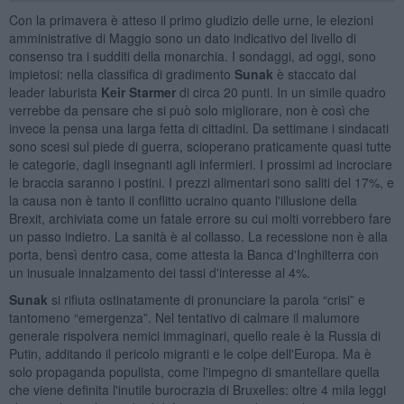
Con la primavera è atteso il primo giudizio delle urne, le elezioni
amministrative di Maggio sono un dato indicativo del livello di
consenso tra i sudditi della monarchia. I sondaggi, ad oggi, sono
impietosi: nella classifica di gradimento
Sunak
è staccato dal
leader laburista
Keir Starmer
di circa 20 punti. In un simile quadro
verrebbe da pensare che si può solo migliorare, non è così che
invece la pensa una larga fetta di cittadini. Da settimane i sindacati
sono scesi sul piede di guerra, scioperano praticamente quasi tutte
le categorie, dagli insegnanti agli infermieri. I prossimi ad incrociare
le braccia saranno i postini. I prezzi alimentari sono saliti del 17%, e
la causa non è tanto il conflitto ucraino quanto l'illusione della
Brexit, archiviata come un fatale errore su cui molti vorrebbero fare
un passo indietro. La sanità è al collasso. La recessione non è alla
porta, bensì dentro casa, come attesta la Banca d'Inghilterra con
un inusuale innalzamento dei tassi d'interesse al 4%.
Sunak
si rifiuta ostinatamente di pronunciare la parola “crisi” e
tantomeno “emergenza”. Nel tentativo di calmare il malumore
generale rispolvera nemici immaginari, quello reale è la Russia di
Putin, additando il pericolo migranti e le colpe dell'Europa. Ma è
solo propaganda populista, come l'impegno di smantellare quella
che viene definita l'inutile burocrazia di Bruxelles: oltre 4 mila leggi