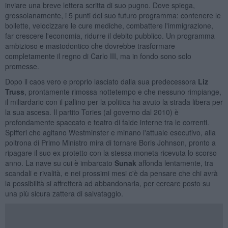
inviare una breve lettera scritta di suo pugno. Dove spiega,
grossolanamente, i 5 punti del suo futuro programma: contenere le
bollette, velocizzare le cure mediche, combattere l'immigrazione,
far crescere l'economia, ridurre il debito pubblico. Un programma
ambizioso e mastodontico che dovrebbe trasformare
completamente il regno di Carlo III, ma in fondo sono solo
promesse.
Dopo il caos vero e proprio lasciato dalla sua predecessora
Liz
Truss
, prontamente rimossa nottetempo e che nessuno rimpiange,
il miliardario con il pallino per la politica ha avuto la strada libera per
la sua ascesa. Il partito Tories (al governo dal 2010) è
profondamente spaccato e teatro di faide interne tra le correnti.
Spifferi che agitano Westminster e minano l'attuale esecutivo, alla
poltrona di Primo Ministro mira di tornare Boris Johnson, pronto a
ripagare il suo ex protetto con la stessa moneta ricevuta lo scorso
anno. La nave su cui è imbarcato
Sunak
affonda lentamente, tra
scandali e rivalità, e nei prossimi mesi c'è da pensare che chi avrà
la possibilità si affretterà ad abbandonarla, per cercare posto su
una più sicura zattera di salvataggio.