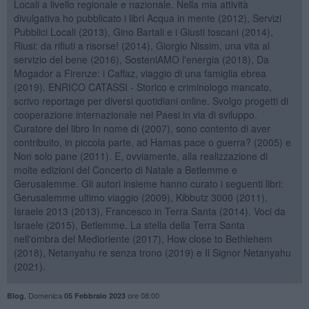
Locali a livello regionale e nazionale. Nella mia attività
divulgativa ho pubblicato i libri Acqua in mente (2012), Servizi
Pubblici Locali (2013), Gino Bartali e i Giusti toscani (2014),
Riusi: da rifiuti a risorse! (2014), Giorgio Nissim, una vita al
servizio del bene (2016), SosteniAMO l'energia (2018), Da
Mogador a Firenze: i Caffaz, viaggio di una famiglia ebrea
(2019). ENRICO CATASSI - Storico e criminologo mancato,
scrivo reportage per diversi quotidiani online. Svolgo progetti di
cooperazione internazionale nei Paesi in via di sviluppo.
Curatore del libro In nome di (2007), sono contento di aver
contribuito, in piccola parte, ad Hamas pace o guerra? (2005) e
Non solo pane (2011). E, ovviamente, alla realizzazione di
molte edizioni del Concerto di Natale a Betlemme e
Gerusalemme. Gli autori insieme hanno curato i seguenti libri:
Gerusalemme ultimo viaggio (2009), Kibbutz 3000 (2011),
Israele 2013 (2013), Francesco in Terra Santa (2014). Voci da
Israele (2015), Betlemme. La stella della Terra Santa
nell'ombra del Medioriente (2017), How close to Bethlehem
(2018), Netanyahu re senza trono (2019) e Il Signor Netanyahu
(2021).
,
Domenica
ore 08:00
Blog
05 Febbraio 2023