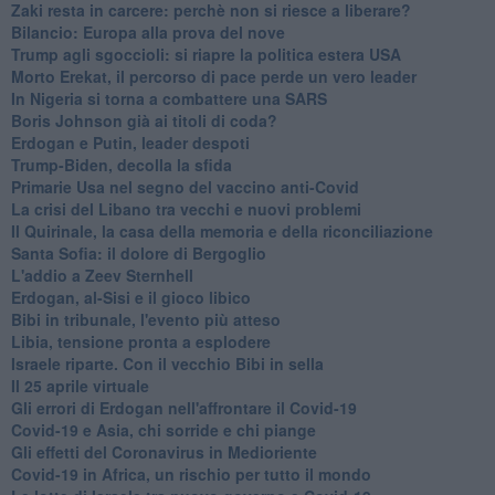
Zaki resta in carcere: perchè non si riesce a liberare?
Bilancio: Europa alla prova del nove
Trump agli sgoccioli: si riapre la politica estera USA
Morto Erekat, il percorso di pace perde un vero leader
In Nigeria si torna a combattere una SARS
Boris Johnson già ai titoli di coda?
Erdogan e Putin, leader despoti
Trump-Biden, decolla la sfida
Primarie Usa nel segno del vaccino anti-Covid
La crisi del Libano tra vecchi e nuovi problemi
Il Quirinale, la casa della memoria e della riconciliazione
Santa Sofia: il dolore di Bergoglio
L'addio a ​Zeev Sternhell
Erdogan, al-Sisi e il gioco libico
Bibi in tribunale, l'evento più atteso
Libia, tensione pronta a esplodere
Israele riparte. Con il vecchio Bibi in sella
Il 25 aprile virtuale
Gli errori di Erdogan nell'affrontare il Covid-19
Covid-19 e Asia, chi sorride e chi piange
Gli effetti del Coronavirus in Medioriente
Covid-19 in Africa, un rischio per tutto il mondo