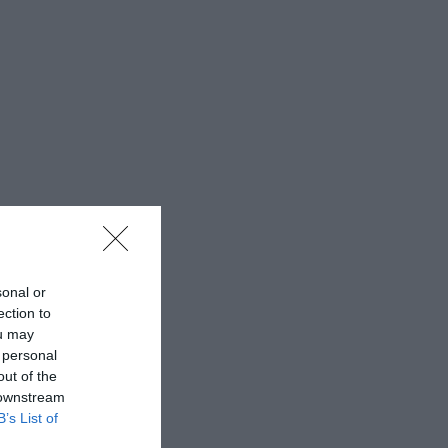
sonal or
ection to
ou may
 personal
out of the
 downstream
B’s List of