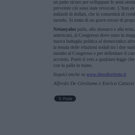
un patto sicuro per sviluppare le armi atom
prevenire ciò sono state revocate. L'Iran av
miliardi di dollari, che le consentirà di cont
mondo. Si tratta di un grave errore di propo
Netanyahu
parla, allo stomaco e alla testa
americani, al Congresso dove sono in maggior
nuova battaglia politica al democratico af
la tenuta delle relazioni sodali tra i due sta
monito al Congresso e per delimitare il cam
accordo. Porrò il veto a qualsiasi legge che 
con la palla in mano.
Seguici anche su
www.ilmedioriente.it
Alfredo De Girolamo e Enrico Catassi