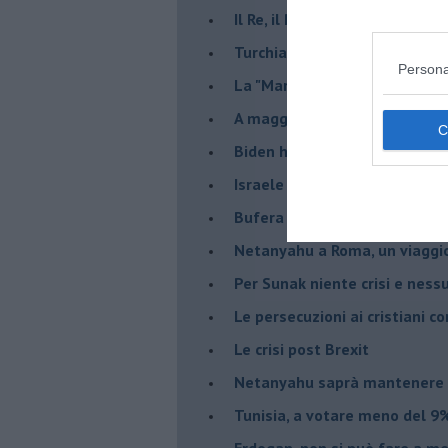
Il Re, il Primo Ministro, il Sin
Turchia al voto, Erdogan in bil
Persona
La "Marcia dei vivi" per non d
A maggio le urne decideranno 
Biden ha fatto infuriare la de
Israele rischia una guerra civi
Bufera sull'immigrazione
Netanyahu a Roma, un viaggi
Per Sunak niente crisi e nes
Le persecuzioni ai cristiani c
Le crisi post Brexit
Netanyahu saprà mantenere 
Tunisia, a votare meno del 9%
Erdogan, non si può fare a me