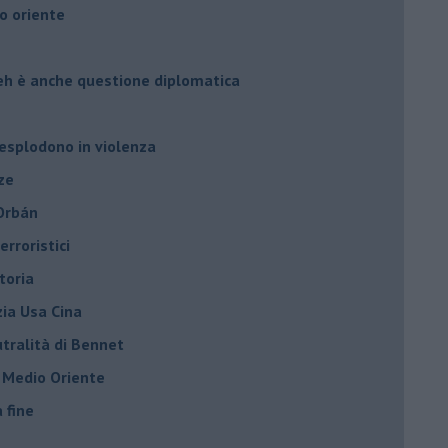
o oriente
leh è anche questione diplomatica
 esplodono in violenza
ze
 Orbán
rroristici
toria
zia Usa Cina
tralità di Bennet
l Medio Oriente
a fine