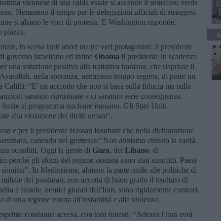
 mattina viennese di una calda estate si accende il semaforo verde
heran. Nemmeno il tempo per le delegazioni ufficiali di stringersi
mme si alzano le voci di protesta. E Washington risponde.
in piazza.
A
onale, in scena tanti attori ma tre veri protagonisti: il presidente
i governo israeliano ed infine
Obama
il presidente in scadenza
 una soluzione positiva alla trattativa iraniana, che riaprisse il
li Ayatollah, nella speranza, nemmeno troppo segreta, di poter un
Califfi: “E' un accordo che non si basa sulla fiducia ma sulla
e sanzioni saranno ripristinate e ci saranno serie conseguenze.
limite al programma nucleare iraniano. Gli Stati Uniti
te alla violazione dei diritti umani".
'Iran e per il presidente Hassan Rouhani che nella dichiarazione
l seminato, cadendo nel grottesco:"Non abbiamo chiesto la carità.
nza sconfitti. Oggi la gente di
Gaza
, del
Libano
, di
ci perché gli sforzi del regime sionista sono stati sconfitti. Paesi
sionista". In Medioriente, almeno la parte ostile alle politiche di
 milizie dei pasdaran, non accetta di buon grado il risultato di
ta e Israele, nemici giurati dell'Iran, sono rigidamente contrari.
 di una regione votata all'instabilità e alla violenza.
, esprime condanna accesa, con toni funesti: “Adesso l'Iran avrà