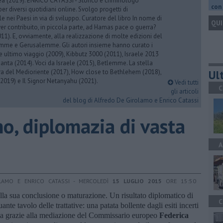
rea (2019). ENRICO CATASSI - Storico e criminologo
con 
er diversi quotidiani online. Svolgo progetti di
 nei Paesi in via di sviluppo. Curatore del libro In nome di
QUI
er contribuito, in piccola parte, ad Hamas pace o guerra?
1). E, ovviamente, alla realizzazione di molte edizioni del
emme e Gerusalemme. Gli autori insieme hanno curato i
 ultimo viaggio (2009), Kibbutz 3000 (2011), Israele 2013
Santa (2014). Voci da Israele (2015), Betlemme. La stella
Ult
ra del Medioriente (2017), How close to Bethlehem (2018),
2019) e Il Signor Netanyahu (2021).
Vedi tutti
C
gli articoli
del blog di Alfredo De Girolamo e Enrico Catassi
o, diplomazia di vasta
A
LAMO E ENRICO CATASSI - MERCOLEDÌ
15 LUGLIO 2015
ORE 15:50
alla sua conclusione o maturazione. Un risultato diplomatico di
C
te tavolo delle trattative: una patata bollente dagli esiti incerti
ica grazie alla mediazione del Commissario europeo
Federica