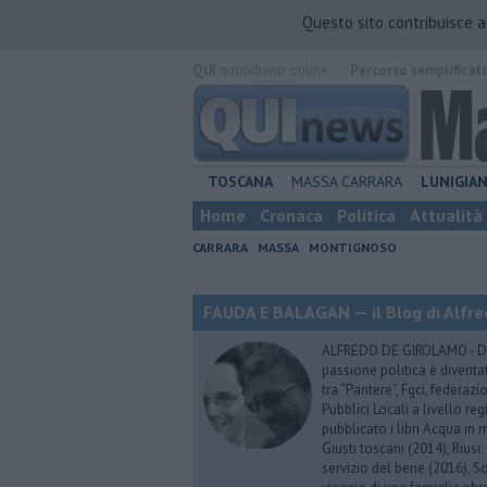
Questo sito contribuisce 
QUI
quotidiano online.
Percorso semplificat
TOSCANA
MASSA CARRARA
LUNIGIA
Home
Cronaca
Politica
Attualità
CARRARA
MASSA
MONTIGNOSO
FAUDA E BALAGAN — il Blog di Alfre
ALFREDO DE GIROLAMO - Dopo
passione politica è diventa
tra “Pantere”, Fgci, federazi
Pubblici Locali a livello re
pubblicato i libri Acqua in m
Giusti toscani (2014), Riusi:
servizio del bene (2016), S