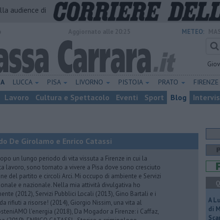
alla audience di
o
Aggiornato alle 20:25
METEO:
MAS
Gio
NA
LUCCA
PISA
LIVORNO
PISTOIA
PRATO
FIRENZ
Lavoro
Cultura e Spettacolo
Eventi
Sport
Blog
Intervi
do De Girolamo e Enrico Catassi
 un lungo periodo di vita vissuta a Firenze in cui la
ta lavoro, sono tornato a vivere a Pisa dove sono cresciuto
one del partito e circoli Arci. Mi occupo di ambiente e Servizi
Q
gionale e nazionale. Nella mia attività divulgativa ho
ente (2012), Servizi Pubblici Locali (2013), Gino Bartali e i
A L
 da rifiuti a risorse! (2014), Giorgio Nissim, una vita al
di 
osteniAMO l'energia (2018), Da Mogador a Firenze: i Caffaz,
Scar