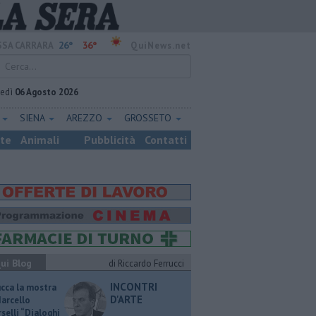
26°
36°
SA CARRARA
QuiNews.net
vedì
06 Agosto 2026
E
SIENA
AREZZO
GROSSETO
ste
Animali
Pubblicità
Contatti
ui Blog
di Riccardo Ferrucci
INCONTRI
ucca la mostra
D'ARTE
Marcello
selli “Dialoghi