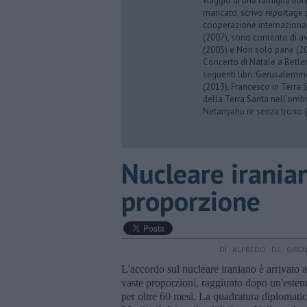
viaggio di una famiglia eb
mancato, scrivo reportage p
cooperazione internazionale
(2007), sono contento di av
(2005) e Non solo pane (201
Concerto di Natale a Betl
seguenti libri: Gerusalemme
(2013), Francesco in Terra 
della Terra Santa nell'omb
Netanyahu re senza trono (
Nucleare iranian
proporzione
DI ALFREDO DE GIRO
L'accordo sul nucleare iraniano è arrivato 
vaste proporzioni, raggiunto dopo un'estenuan
per oltre 60 mesi. La quadratura diplomat