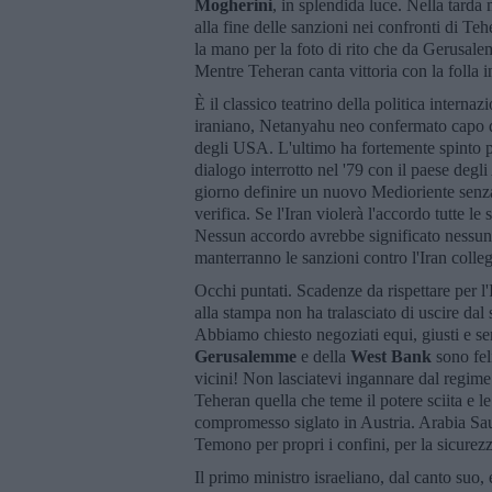
Mogherini
, in splendida luce. Nella tarda
alla fine delle sanzioni nei confronti di Te
la mano per la foto di rito che da Gerusale
Mentre Teheran canta vittoria con la folla 
È il classico teatrino della politica internazi
iraniano, Netanyahu neo confermato capo d
degli USA. L'ultimo ha fortemente spinto per
dialogo interrotto nel '79 con il paese deg
giorno definire un nuovo Medioriente senza 
verifica. Se l'Iran violerà l'accordo tutte l
Nessun accordo avrebbe significato nessun 
manterranno le sanzioni contro l'Iran collega
Occhi puntati. Scadenze da rispettare per l
alla stampa non ha tralasciato di uscire da
Abbiamo chiesto negoziati equi, giusti e se
Gerusalemme
e della
West
Bank
sono feli
vicini! Non lasciatevi ingannare dal regime 
Teheran quella che teme il potere sciita e le
compromesso siglato in Austria. Arabia Saudi
Temono per propri i confini, per la sicurezza
Il primo ministro israeliano, dal canto suo