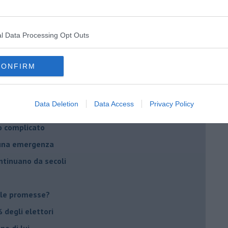
daco e la Brexit
ico
l Data Processing Opt Outs
imenticare
il futuro di Erdoğan
CONFIRM
stra israeliana
le
Data Deletion
Data Access
Privacy Policy
o complicato
suna emergenza
ontinuano da secoli
le promesse?
 degli elettori
no di lui