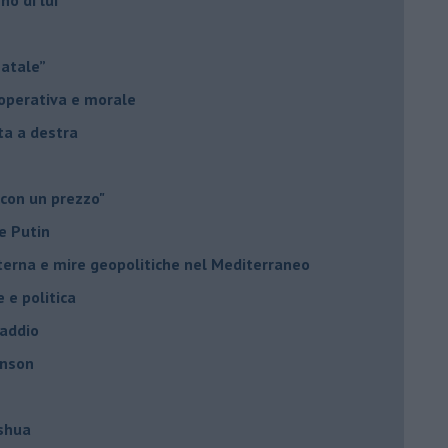
Natale”
à operativa e morale
sta a destra
 con un prezzo"
e Putin
nterna e mire geopolitiche nel Mediterraneo
e e politica
 addio
hnson
oshua