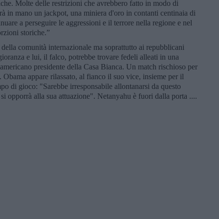
iche. Molte delle restrizioni che avrebbero fatto in modo di
rà in mano un jackpot, una miniera d'oro in contanti centinaia di
inuare a perseguire le aggressioni e il terrore nella regione e nel
rzioni storiche.”
, della comunità internazionale ma soprattutto ai repubblicani
anza e lui, il falco, potrebbe trovare fedeli alleati in una
roamericano presidente della Casa Bianca. Un match rischioso per
ti. Obama appare rilassato, al fianco il suo vice, insieme per il
po di gioco: "Sarebbe irresponsabile allontanarsi da questo
si opporrà alla sua attuazione". Netanyahu è fuori dalla porta ....