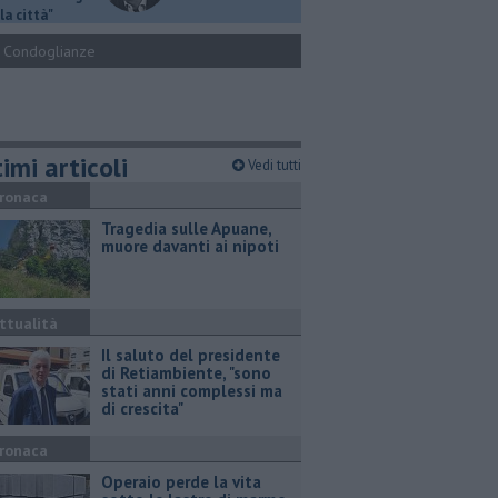
la città"
Condoglianze
imi articoli
Vedi tutti
ronaca
Tragedia sulle Apuane,
muore davanti ai nipoti
ttualità
Il saluto del presidente
di Retiambiente, "sono
stati anni complessi ma
di crescita"
ronaca
Operaio perde la vita