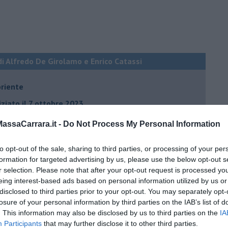
di Alfredo De Girolamo e Enrico Catassi
oriente
iziato il 7 ottobre 2023
ssaCarrara.it -
Do Not Process My Personal Information
ogan
to opt-out of the sale, sharing to third parties, or processing of your per
onflitti
formation for targeted advertising by us, please use the below opt-out s
r selection. Please note that after your opt-out request is processed y
eing interest-based ads based on personal information utilized by us or
per l'Italia
disclosed to third parties prior to your opt-out. You may separately opt-
losure of your personal information by third parties on the IAB’s list of
hia”
. This information may also be disclosed by us to third parties on the
IA
ella spesa
Participants
that may further disclose it to other third parties.