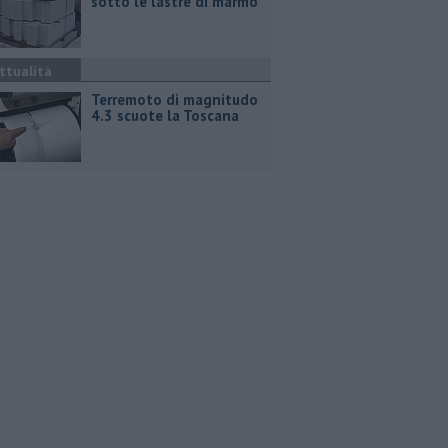
sotto le lastre di marmo
ttualità
Terremoto di magnitudo
4.3 scuote la Toscana