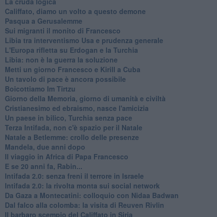
La cruda logica
Califfato, diamo un volto a questo demone
Pasqua a Gerusalemme
Sui migranti il monito di Francesco
Libia tra interventismo Usa e prudenza generale
L'Europa rifletta su Erdogan e la Turchia
Libia: non è la guerra la soluzione
Metti un giorno Francesco e Kirill a Cuba
Un tavolo di pace è ancora possibile
Boicottiamo Im Tirtzu
Giorno della Memoria, giorno di umanità e civiltà
Cristianesimo ed ebraismo, nasce l'amicizia
Un paese in bilico, Turchia senza pace
Terza Intifada, non c'è spazio per il Natale
Natale a Betlemme: crollo delle presenze
Mandela, due anni dopo
Il viaggio in Africa di Papa Francesco
E se 20 anni fa, Rabin...
Intifada 2.0: senza freni il terrore in Israele
Intifada 2.0: la rivolta monta sui social network
Da Gaza a Montecatini: colloquio con Nidaa Badwan
Dal falco alla colomba: la visita di Reuven Rivlin
Il barbaro scempio del Califfato in Siria