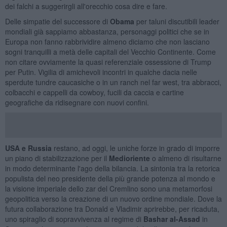
dei falchi a suggerirgli all'orecchio cosa dire e fare.
Delle simpatie del successore di
Obama
per taluni discutibili leader
mondiali già sappiamo abbastanza, personaggi politici che se in
Europa non fanno rabbrividire almeno diciamo che non lasciano
sogni tranquilli a metà delle capitali del Vecchio Continente. Come
non citare ovviamente la quasi referenziale ossessione di Trump
per Putin. Vigilia di amichevoli incontri in qualche dacia nelle
sperdute tundre caucasiche o in un ranch nel far west, tra abbracci,
colbacchi e cappelli da cowboy, fucili da caccia e cartine
geografiche da ridisegnare con nuovi confini.
USA e Russia
restano, ad oggi, le uniche forze in grado di imporre
un piano di stabilizzazione per il
Medioriente
o almeno di risultarne
in modo determinante l'ago della bilancia. La sintonia tra la retorica
populista del neo presidente della più grande potenza al mondo e
la visione imperiale dello zar del Cremlino sono una metamorfosi
geopolitica verso la creazione di un nuovo ordine mondiale. Dove la
futura collaborazione tra Donald e Vladimir aprirebbe, per ricaduta,
uno spiraglio di sopravvivenza al regime di
Bashar al-Assad
in