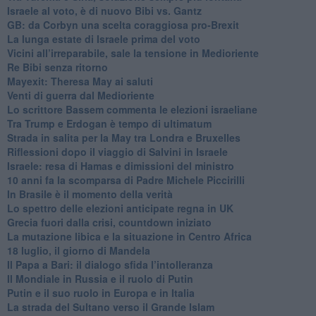
Israele al voto, è di nuovo Bibi vs. Gantz
GB: da Corbyn una scelta coraggiosa pro-Brexit
La lunga estate di Israele prima del voto
Vicini all’irreparabile, sale la tensione in Medioriente
Re Bibi senza ritorno
Mayexit: Theresa May ai saluti
Venti di guerra dal Medioriente
Lo scrittore Bassem commenta le elezioni israeliane
Tra Trump e Erdogan è tempo di ultimatum
Strada in salita per la May tra Londra e Bruxelles
Riflessioni dopo il viaggio di Salvini in Israele
Israele: resa di Hamas e dimissioni del ministro
10 anni fa la scomparsa di Padre Michele Piccirilli
In Brasile è il momento della verità
Lo spettro delle elezioni anticipate regna in UK
Grecia fuori dalla crisi, countdown iniziato
La mutazione libica e la situazione in Centro Africa
18 luglio, il giorno di Mandela
Il Papa a Bari: il dialogo sfida l’intolleranza
Il Mondiale in Russia e il ruolo di Putin
Putin e il suo ruolo in Europa e in Italia
La strada del Sultano verso il Grande Islam