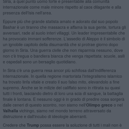
Siria, a quel punto uomo forte e presentabile alla comunità
internazionale come male minore rispetto al caos dilagante e alla
presenza dell'Isis nell'area.
Eppure più che grande statista amato e adorato dal suo popolo
Bashar è un tiranno che massacra e affama la sua gente, tortura gli
avversari, rade al suolo interi villaggi. Un leader impresentabile che
ha provocato immani sofferenze. L'assedio di Aleppo è il simbolo di
un ignobile capitolo della disumanità che si protrae giorno dopo
giorno in Siria. Una guerra civile che non risparmia nessuno, dove
non c'è tregua o bandiera bianca che venga rispettata: scuole, asili
e ospedali sono un bersaglio quotidiano.
In Siria c'è una guerra resa ancor più schifosa dall'indifferenza
internazionale. In quella regione martoriata l'integralismo islamico
ha trovato linfa vitale e creato il suo falso mito, elevandolo a fine
supremo. Anche se le milizie del califfato sono in ritirata su quasi
tutti i fronti, lasciando dietro di loro una scia di sangue, la battaglia
finale è lontana. E nessuno oggi è in grado di predire cosa sorgerà
dalle ceneri di questo scontro, non siamo nell'
Olimpo greco
o nel
Valhalla
vichingo, siamo nel mondo terreno attraversato da
distruzione e dall'incubo di ideologie aberranti.
Credere che
Trump
possa essere la soluzione di tutti i mali non è