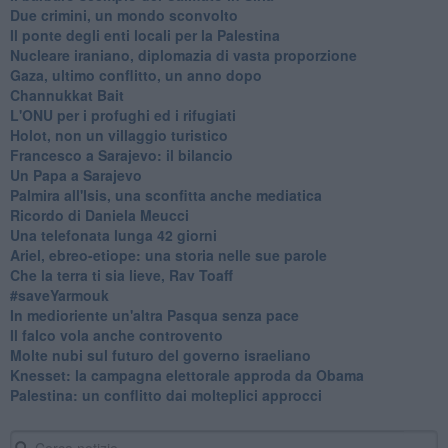
Due crimini, un mondo sconvolto
Il ponte degli enti locali per la Palestina
Nucleare iraniano, diplomazia di vasta proporzione
Gaza, ultimo conflitto, un anno dopo
Channukkat Bait
L'ONU per i profughi ed i rifugiati
Holot, non un villaggio turistico
Francesco a Sarajevo: il bilancio
Un Papa a Sarajevo
Palmira all'Isis, una sconfitta anche mediatica
Ricordo di Daniela Meucci
​Una telefonata lunga 42 giorni
​Ariel, ebreo-etiope: una storia nelle sue parole
Che la terra ti sia lieve, Rav Toaff
​#saveYarmouk
​In medioriente un'altra Pasqua senza pace
​Il falco vola anche controvento
Molte nubi sul futuro del governo israeliano
Knesset: la campagna elettorale approda da Obama
Palestina: un conflitto dai molteplici approcci