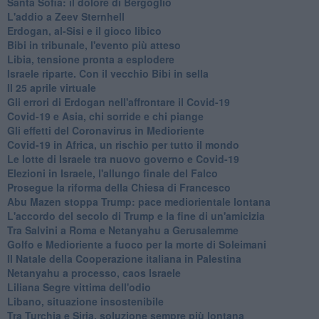
Santa Sofia: il dolore di Bergoglio
L'addio a ​Zeev Sternhell
Erdogan, al-Sisi e il gioco libico
Bibi in tribunale, l'evento più atteso
Libia, tensione pronta a esplodere
Israele riparte. Con il vecchio Bibi in sella
Il 25 aprile virtuale
Gli errori di Erdogan nell'affrontare il Covid-19
Covid-19 e Asia, chi sorride e chi piange
Gli effetti del Coronavirus in Medioriente
Covid-19 in Africa, un rischio per tutto il mondo
Le lotte di Israele tra nuovo governo e Covid-19
Elezioni in Israele, l'allungo finale del Falco
Prosegue la riforma della Chiesa di Francesco
Abu Mazen stoppa Trump: pace mediorientale lontana
L'accordo del secolo di Trump e la fine di un'amicizia
Tra Salvini a Roma e Netanyahu a Gerusalemme
Golfo e Medioriente a fuoco per la morte di Soleimani
Il Natale della Cooperazione italiana in Palestina
Netanyahu a processo, caos Israele
Liliana Segre vittima dell'odio
Libano, situazione insostenibile
Tra Turchia e Siria, soluzione sempre più lontana