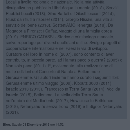
Locali a livello regionale e nazionale. Nella mia attività
divulgativa ho pubblicato i libri Acqua in mente (2012), Servizi
Pubblici Locali (2013), Gino Bartali e i Giusti toscani (2014),
Riusi: da rifiuti a risorse! (2014), Giorgio Nissim, una vita al
servizio del bene (2016), SosteniAMO l'energia (2018), Da
Mogador a Firenze: i Caffaz, viaggio di una famiglia ebrea
(2019). ENRICO CATASSI - Storico e criminologo mancato,
scrivo reportage per diversi quotidiani online. Svolgo progetti di
cooperazione internazionale nei Paesi in via di sviluppo.
Curatore del libro In nome di (2007), sono contento di aver
contribuito, in piccola parte, ad Hamas pace o guerra? (2005) e
Non solo pane (2011). E, ovviamente, alla realizzazione di
molte edizioni del Concerto di Natale a Betlemme e
Gerusalemme. Gli autori insieme hanno curato i seguenti libri:
Gerusalemme ultimo viaggio (2009), Kibbutz 3000 (2011),
Israele 2013 (2013), Francesco in Terra Santa (2014). Voci da
Israele (2015), Betlemme. La stella della Terra Santa
nell'ombra del Medioriente (2017), How close to Bethlehem
(2018), Netanyahu re senza trono (2019) e Il Signor Netanyahu
(2021).
,
Sabato
ore 14:52
Blog
03 Dicembre 2016