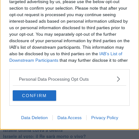
targeted advertising by us, please use the below opt-out
Erdogan continua a sfidare l'Occidente
section to confirm your selection. Please note that after your
Libano, collasso economico e guerra civile
opt-out request is processed you may continue seeing
Johnson, da Trump a Biden alla Brexit
interest-based ads based on personal information utilized by
L'AUKUS e il Quad
us or personal information disclosed to third parties prior to
Biden, primo presidente USA non in guerra
your opt-out. You may separately opt-out of the further
Papa Bergoglio vedrà Viktor Orbán
disclosure of your personal information by third parties on the
Bennet, un giorno in attesa di Biden
IAB’s list of downstream participants. This information may
Il ritorno dei talebani
also be disclosed by us to third parties on the
IAB’s List of
​La lenta agonia del Libano
Downstream Participants
that may further disclose it to other
Sudafrica, è allarme alimentare
third parties.
Usa di nuovo al centro della geopolitica internazionale
L’appuntamento di Israele con il cambiamento
Personal Data Processing Opt Outs
La farsa delle elezioni in Siria
In Medioriente non ci sono favole, solo realtà
Biden chiama ma Netanyahu non risponde
CONFIRM
Niente di nuovo in Medioriente
La forza di Boris Johnson
Biden nuovo alleato armeno contro la Turchia
Mar Mediterraneo cimitero silente
Data Deletion
Data Access
Privacy Policy
Richiami neo ottomani, la Francia guarda sospetta
Israele ultima curva a destra
Israele al voto: il Re sarà morto o vivo?