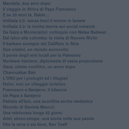
Mandela, due anni dopo
Il viaggio in Africa di Papa Francesco
E se 20 anni fa, Rabin...
Intifada 2.0: senza freni il terrore in Israele
Intifada 2.0: la rivolta monta sui social network
Da Gaza a Montecatini: colloquio con Nidaa Badwan
Dal falco alla colomba: la visita di Reuven Rivlin
Il barbaro scempio del Califfato in Siria
Due crimini, un mondo sconvolto
Il ponte degli enti locali per la Palestina
Nucleare iraniano, diplomazia di vasta proporzione
Gaza, ultimo conflitto, un anno dopo
Channukkat Bait
L'ONU per i profughi ed i rifugiati
Holot, non un villaggio turistico
Francesco a Sarajevo: il bilancio
Un Papa a Sarajevo
Palmira all'Isis, una sconfitta anche mediatica
Ricordo di Daniela Meucci
​Una telefonata lunga 42 giorni
​Ariel, ebreo-etiope: una storia nelle sue parole
Che la terra ti sia lieve, Rav Toaff