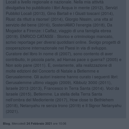
Locali a livello regionale e nazionale. Nella mia attività
divulgativa ho pubblicato i libri Acqua in mente (2012), Servizi
Pubblici Locali (2013), Gino Bartali e i Giusti toscani (2014),
Riusi: da rifiuti a risorse! (2014), Giorgio Nissim, una vita al
servizio del bene (2016), SosteniAMO l'energia (2018), Da
Mogador a Firenze: i Caffaz, viaggio di una famiglia ebrea
(2019). ENRICO CATASSI - Storico e criminologo mancato,
scrivo reportage per diversi quotidiani online. Svolgo progetti di
cooperazione internazionale nei Paesi in via di sviluppo.
Curatore del libro In nome di (2007), sono contento di aver
contribuito, in piccola parte, ad Hamas pace o guerra? (2005) e
Non solo pane (2011). E, ovviamente, alla realizzazione di
molte edizioni del Concerto di Natale a Betlemme e
Gerusalemme. Gli autori insieme hanno curato i seguenti libri:
Gerusalemme ultimo viaggio (2009), Kibbutz 3000 (2011),
Israele 2013 (2013), Francesco in Terra Santa (2014). Voci da
Israele (2015), Betlemme. La stella della Terra Santa
nell'ombra del Medioriente (2017), How close to Bethlehem
(2018), Netanyahu re senza trono (2019) e Il Signor Netanyahu
(2021).
,
Mercoledì
ore 10:06
Blog
24 Febbraio 2021