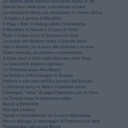
Lo spettro delle elezioni anticipate regna in UK
Grecia fuori dalla crisi, countdown iniziato
La mutazione libica e la situazione in Centro Africa
18 luglio, il giorno di Mandela
Il Papa a Bari: il dialogo sfida l’intolleranza
Il Mondiale in Russia e il ruolo di Putin
Putin e il suo ruolo in Europa e in Italia
La strada del Sultano verso il Grande Islam
Giro e Israele: tra la pace del ciclismo e il caos
Cyber security, protezione e prevenzione
A Gaza morti e feriti nella Giornata della Terra
La farsa delle elezioni egiziane
La Palestina dopo Abu Mazen
La Serbia e il Montenegro in Europa
Polonia e altri stati dell'Est lontani dall'Europa
L'offensiva turca in Siria e il dramma curdo
L’impegno “laico” di papa Francesco per la Terra
La Tunisia dopo la primavera araba
Natale a Betlemme
Bye bye London
Trump e Gerusalemme tra screzi e diplomazia
Pace e dialogo, il messaggio di Francesco in Asia
Theresa May alla prova Brexit