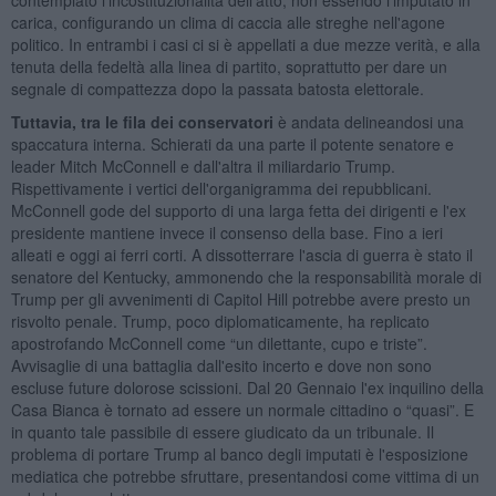
carica, configurando un clima di caccia alle streghe nell'agone
politico. In entrambi i casi ci si è appellati a due mezze verità, e alla
tenuta della fedeltà alla linea di partito, soprattutto per dare un
segnale di compattezza dopo la passata batosta elettorale.
Tuttavia, tra le fila dei conservatori
è andata delineandosi una
spaccatura interna. Schierati da una parte il potente senatore e
leader Mitch McConnell e dall'altra il miliardario Trump.
Rispettivamente i vertici dell'organigramma dei repubblicani.
McConnell gode del supporto di una larga fetta dei dirigenti e l'ex
presidente mantiene invece il consenso della base. Fino a ieri
alleati e oggi ai ferri corti. A dissotterrare l'ascia di guerra è stato il
senatore del Kentucky, ammonendo che la responsabilità morale di
Trump per gli avvenimenti di Capitol Hill potrebbe avere presto un
risvolto penale. Trump, poco diplomaticamente, ha replicato
apostrofando McConnell come “un dilettante, cupo e triste”.
Avvisaglie di una battaglia dall'esito incerto e dove non sono
escluse future dolorose scissioni. Dal 20 Gennaio l'ex inquilino della
Casa Bianca è tornato ad essere un normale cittadino o “quasi”. E
in quanto tale passibile di essere giudicato da un tribunale. Il
problema di portare Trump al banco degli imputati è l'esposizione
mediatica che potrebbe sfruttare, presentandosi come vittima di un