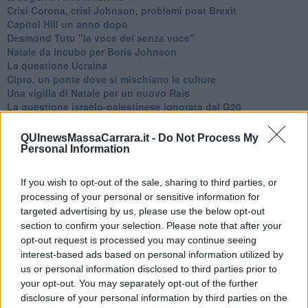
Crisi Corona, crisi Johnson, problemi post Brexit
Capitol Hill un anno dopo
Desmond Tutu "la voce dei senza voce"
Natale da incubo per Boris Johnson
La questione Ucraina
Cipro, un ponte dove si mischiano le culture
Una vigilia di Natale per un nuovo Rais
La questione israelo-palestinese ignorata dal G20
Erdogan continua a sfidare l'Occidente
Libano, collasso economico e guerra civile
QUInewsMassaCarrara.it -
Do Not Process My
Johnson, da Trump a Biden alla Brexit
Personal Information
L'AUKUS e il Quad
Biden, primo presidente USA non in guerra
If you wish to opt-out of the sale, sharing to third parties, or
Papa Bergoglio vedrà Viktor Orbán
processing of your personal or sensitive information for
Bennet, un giorno in attesa di Biden
targeted advertising by us, please use the below opt-out
Il ritorno dei talebani
section to confirm your selection. Please note that after your
​La lenta agonia del Libano
opt-out request is processed you may continue seeing
Sudafrica, è allarme alimentare
interest-based ads based on personal information utilized by
Usa di nuovo al centro della geopolitica internazionale
us or personal information disclosed to third parties prior to
L’appuntamento di Israele con il cambiamento
your opt-out. You may separately opt-out of the further
La farsa delle elezioni in Siria
In Medioriente non ci sono favole, solo realtà
disclosure of your personal information by third parties on the