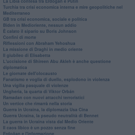
La Libia contesa tra Erdogan e Putin
Turchia tra crisi economica interna e mire geopolitiche nel
Mediterraneo
GB tra crisi economica, sociale e politica
Biden in Medioriente, nessun addio
È calato il sipario su Boris Johnson
Confini di morte
Riflessioni con Abraham Yehoshua
La missione di Draghi in medio oriente
Il giubileo di Elisabetta
L'uccisione di Shireen Abu Akleh è anche questione
diplomatica
Le giornate dell'olocausto
Fanatismo e voglia di duello, esplodono in violenza
Una vigilia pasquale di violenze
Ungheria, la quarta di Viktor Orbán
Ramadan con nuovi attacchi terroristici
Un vertice che rimarrà nella storia
Guerra in Ucraina, la diplomazia Usa Cina
Guerra Ucraina, la pseudo neutralità di Bennet
La guerra in Ucraina vista dal Medio Oriente
​Il caos libico è un pozzo senza fine
Erdoğan e l'informazione