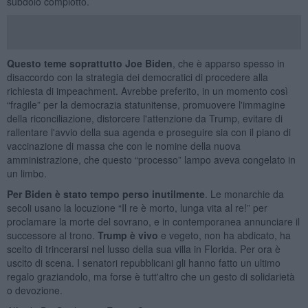
subdolo complotto.
Questo teme soprattutto Joe Biden
, che è apparso spesso in
disaccordo con la strategia dei democratici di procedere alla
richiesta di impeachment. Avrebbe preferito, in un momento così
“fragile” per la democrazia statunitense, promuovere l'immagine
della riconciliazione, distorcere l'attenzione da Trump, evitare di
rallentare l'avvio della sua agenda e proseguire sia con il piano di
vaccinazione di massa che con le nomine della nuova
amministrazione, che questo “processo” lampo aveva congelato in
un limbo.
Per Biden è stato tempo perso inutilmente
. Le monarchie da
secoli usano la locuzione “Il re è morto, lunga vita al re!” per
proclamare la morte del sovrano, e in contemporanea annunciare il
successore al trono.
Trump è vivo
e vegeto, non ha abdicato, ha
scelto di trincerarsi nel lusso della sua villa in Florida. Per ora è
uscito di scena. I senatori repubblicani gli hanno fatto un ultimo
regalo graziandolo, ma forse è tutt'altro che un gesto di solidarietà
o devozione.