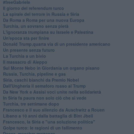
#freeGabriele
Il giorno del referendum turco
La spirale del terrore in Russia e Siria
Da Roma a Roma per una nuova Europa
Turchia, un sovrano senza pietà
L'ignoranza trumpiana su Israele e Palestina
Un'epoca sta per finire
Donald Trump,quarta via di un presidente americano
Un presente senza futuro
La Turchia a un bivio
Il massacro di Aleppo
Sul Monte Nebo in Giordania un organo pisano
Russia, Turchia, pipeline e gas
Siria, caschi bianchi da Premio Nobel
Dall'Ungheria il semaforo rosso ai Trump
Da New York e Assisi voci unite nella solidarietà
In Siria fa paura non solo ciò che si vede
Turchia, tre settimane dopo
Francesco e il suo silenzio da Auschwitz a Rouen
Libano a 10 anni dalla battaglia di Bint Jbeil
Francesco, la Siria e "una soluzione politica"
Golpe turco: le ragioni di un fallimento
Dacca, macabra mattanza