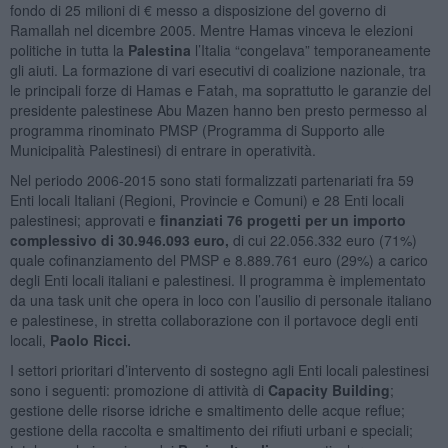
fondo di 25 milioni di € messo a disposizione del governo di
Ramallah nel dicembre 2005. Mentre Hamas vinceva le elezioni
politiche in tutta la
Palestina
l’Italia “congelava” temporaneamente
gli aiuti. La formazione di vari esecutivi di coalizione nazionale, tra
le principali forze di Hamas e Fatah, ma soprattutto le garanzie del
presidente palestinese Abu Mazen hanno ben presto permesso al
programma rinominato PMSP (Programma di Supporto alle
Municipalità Palestinesi) di entrare in operatività.
Nel periodo 2006-2015 sono stati formalizzati partenariati fra 59
Enti locali Italiani (Regioni, Provincie e Comuni) e 28 Enti locali
palestinesi; approvati e
finanziati 76 progetti per un importo
complessivo di 30.946.093 euro,
di cui 22.056.332 euro (71%)
quale cofinanziamento del PMSP e 8.889.761 euro (29%) a carico
degli Enti locali italiani e palestinesi. Il programma è implementato
da una task unit che opera in loco con l’ausilio di personale italiano
e palestinese, in stretta collaborazione con il portavoce degli enti
locali,
Paolo Ricci.
I settori prioritari d’intervento di sostegno agli Enti locali palestinesi
sono i seguenti: promozione di attività di
Capacity Building
;
gestione delle risorse idriche e smaltimento delle acque reflue;
gestione della raccolta e smaltimento dei rifiuti urbani e speciali;