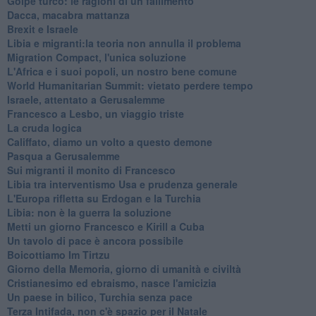
Golpe turco: le ragioni di un fallimento
Dacca, macabra mattanza
Brexit e Israele
Libia e migranti:la teoria non annulla il problema
Migration Compact, l'unica soluzione
L'Africa e i suoi popoli, un nostro bene comune
World Humanitarian Summit: vietato perdere tempo
Israele, attentato a Gerusalemme
Francesco a Lesbo, un viaggio triste
La cruda logica
Califfato, diamo un volto a questo demone
Pasqua a Gerusalemme
Sui migranti il monito di Francesco
Libia tra interventismo Usa e prudenza generale
L'Europa rifletta su Erdogan e la Turchia
Libia: non è la guerra la soluzione
Metti un giorno Francesco e Kirill a Cuba
Un tavolo di pace è ancora possibile
Boicottiamo Im Tirtzu
Giorno della Memoria, giorno di umanità e civiltà
Cristianesimo ed ebraismo, nasce l'amicizia
Un paese in bilico, Turchia senza pace
Terza Intifada, non c'è spazio per il Natale