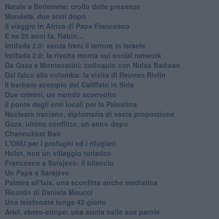
Natale a Betlemme: crollo delle presenze
Mandela, due anni dopo
Il viaggio in Africa di Papa Francesco
E se 20 anni fa, Rabin...
Intifada 2.0: senza freni il terrore in Israele
Intifada 2.0: la rivolta monta sui social network
Da Gaza a Montecatini: colloquio con Nidaa Badwan
Dal falco alla colomba: la visita di Reuven Rivlin
Il barbaro scempio del Califfato in Siria
Due crimini, un mondo sconvolto
Il ponte degli enti locali per la Palestina
Nucleare iraniano, diplomazia di vasta proporzione
Gaza, ultimo conflitto, un anno dopo
Channukkat Bait
L'ONU per i profughi ed i rifugiati
Holot, non un villaggio turistico
Francesco a Sarajevo: il bilancio
Un Papa a Sarajevo
Palmira all'Isis, una sconfitta anche mediatica
Ricordo di Daniela Meucci
​Una telefonata lunga 42 giorni
​Ariel, ebreo-etiope: una storia nelle sue parole