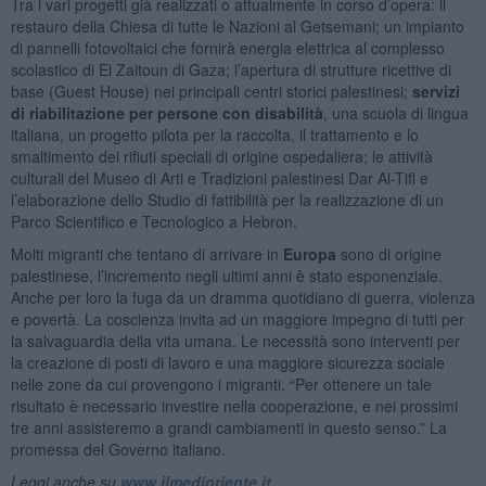
Tra i vari progetti già realizzati o attualmente in corso d’opera: il
restauro della Chiesa di tutte le Nazioni al Getsemani; un impianto
di pannelli fotovoltaici che fornirà energia elettrica al complesso
scolastico di El Zaitoun di Gaza; l’apertura di strutture ricettive di
base (Guest House) nei principali centri storici palestinesi;
servizi
di riabilitazione per persone con disabilità
, una scuola di lingua
italiana, un progetto pilota per la raccolta, il trattamento e lo
smaltimento dei rifiuti speciali di origine ospedaliera; le attività
culturali del Museo di Arti e Tradizioni palestinesi Dar Al-Tifl e
l’elaborazione dello Studio di fattibilità per la realizzazione di un
Parco Scientifico e Tecnologico a Hebron.
Molti migranti che tentano di arrivare in
Europa
sono di origine
palestinese, l’incremento negli ultimi anni è stato esponenziale.
Anche per loro la fuga da un dramma quotidiano di guerra, violenza
e povertà. La coscienza invita ad un maggiore impegno di tutti per
la salvaguardia della vita umana. Le necessità sono interventi per
la creazione di posti di lavoro e una maggiore sicurezza sociale
nelle zone da cui provengono i migranti. “Per ottenere un tale
risultato è necessario investire nella cooperazione, e nei prossimi
tre anni assisteremo a grandi cambiamenti in questo senso.” La
promessa del Governo italiano.
Leggi anche su
www.ilmedioriente.it