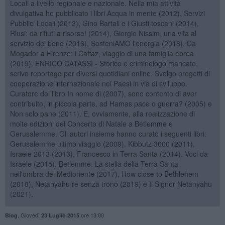
Locali a livello regionale e nazionale. Nella mia attività
divulgativa ho pubblicato i libri Acqua in mente (2012), Servizi
Pubblici Locali (2013), Gino Bartali e i Giusti toscani (2014),
Riusi: da rifiuti a risorse! (2014), Giorgio Nissim, una vita al
servizio del bene (2016), SosteniAMO l'energia (2018), Da
Mogador a Firenze: i Caffaz, viaggio di una famiglia ebrea
(2019). ENRICO CATASSI - Storico e criminologo mancato,
scrivo reportage per diversi quotidiani online. Svolgo progetti di
cooperazione internazionale nei Paesi in via di sviluppo.
Curatore del libro In nome di (2007), sono contento di aver
contribuito, in piccola parte, ad Hamas pace o guerra? (2005) e
Non solo pane (2011). E, ovviamente, alla realizzazione di
molte edizioni del Concerto di Natale a Betlemme e
Gerusalemme. Gli autori insieme hanno curato i seguenti libri:
Gerusalemme ultimo viaggio (2009), Kibbutz 3000 (2011),
Israele 2013 (2013), Francesco in Terra Santa (2014). Voci da
Israele (2015), Betlemme. La stella della Terra Santa
nell'ombra del Medioriente (2017), How close to Bethlehem
(2018), Netanyahu re senza trono (2019) e Il Signor Netanyahu
(2021).
,
Giovedì
ore 13:00
Blog
23 Luglio 2015