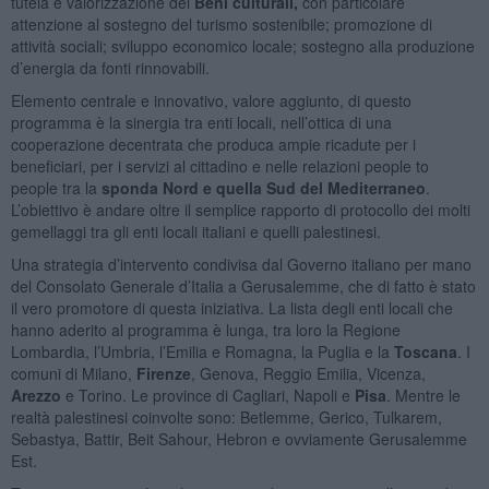
tutela e valorizzazione dei
Beni culturali,
con particolare
attenzione al sostegno del turismo sostenibile; promozione di
attività sociali; sviluppo economico locale; sostegno alla produzione
d’energia da fonti rinnovabili.
Elemento centrale e innovativo, valore aggiunto, di questo
programma è la sinergia tra enti locali, nell’ottica di una
cooperazione decentrata che produca ampie ricadute per i
beneficiari, per i servizi al cittadino e nelle relazioni people to
people tra la
sponda Nord e quella Sud del Mediterraneo
.
L’obiettivo è andare oltre il semplice rapporto di protocollo dei molti
gemellaggi tra gli enti locali italiani e quelli palestinesi.
Una strategia d’intervento condivisa dal Governo italiano per mano
del Consolato Generale d’Italia a Gerusalemme, che di fatto è stato
il vero promotore di questa iniziativa. La lista degli enti locali che
hanno aderito al programma è lunga, tra loro la Regione
Lombardia, l’Umbria, l’Emilia e Romagna, la Puglia e la
Toscana
. I
comuni di Milano,
Firenze
, Genova, Reggio Emilia, Vicenza,
Arezzo
e Torino. Le province di Cagliari, Napoli e
Pisa
. Mentre le
realtà palestinesi coinvolte sono: Betlemme, Gerico, Tulkarem,
Sebastya, Battir, Beit Sahour, Hebron e ovviamente Gerusalemme
Est.