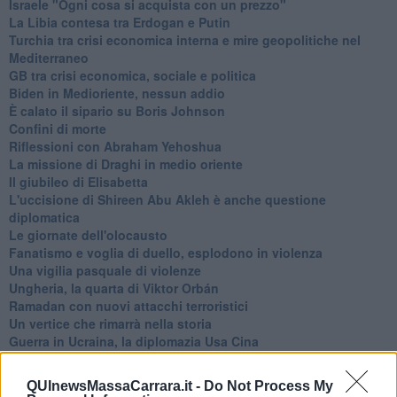
Israele "Ogni cosa si acquista con un prezzo"
La Libia contesa tra Erdogan e Putin
Turchia tra crisi economica interna e mire geopolitiche nel
Mediterraneo
GB tra crisi economica, sociale e politica
Biden in Medioriente, nessun addio
È calato il sipario su Boris Johnson
Confini di morte
Riflessioni con Abraham Yehoshua
La missione di Draghi in medio oriente
Il giubileo di Elisabetta
L'uccisione di Shireen Abu Akleh è anche questione
diplomatica
Le giornate dell'olocausto
Fanatismo e voglia di duello, esplodono in violenza
Una vigilia pasquale di violenze
Ungheria, la quarta di Viktor Orbán
Ramadan con nuovi attacchi terroristici
Un vertice che rimarrà nella storia
Guerra in Ucraina, la diplomazia Usa Cina
Guerra Ucraina, la pseudo neutralità di Bennet
La guerra in Ucraina vista dal Medio Oriente
QUInewsMassaCarrara.it -
Do Not Process My
​Il caos libico è un pozzo senza fine