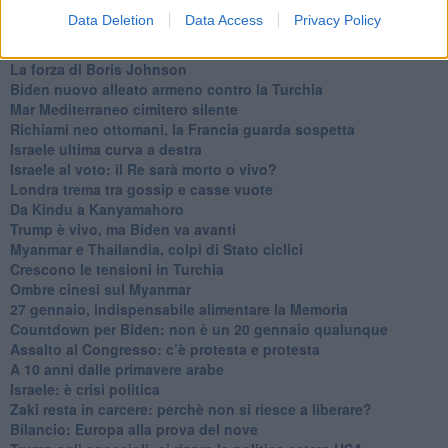
In Medioriente non ci sono favole, solo realtà
Data Deletion
Data Access
Privacy Policy
Biden chiama ma Netanyahu non risponde
Niente di nuovo in Medioriente
La forza di Boris Johnson
Biden nuovo alleato armeno contro la Turchia
Mar Mediterraneo cimitero silente
Richiami neo ottomani, la Francia guarda sospetta
Israele ultima curva a destra
Israele al voto: il Re sarà morto o vivo?
Londra trema tra gossip e casse vuote
Da Kindu a Kanyamahoro
Trump è vivo, ma Biden va avanti
Myanmar e Thailandia, colpi di Stato ciclici
Crescono le tensioni in Turchia
Ombre cinesi sul Myanmar
27 gennaio, indispensabile alimentare la Memoria
Countdown per Biden: non è un 20 gennaio qualunque
Assalto al Congresso: c’è protesta e protesta
A 10 anni dalle primavere arabe
Israele: è crisi politica
Zaki resta in carcere: perchè non si riesce a liberare?
Bilancio: Europa alla prova del nove