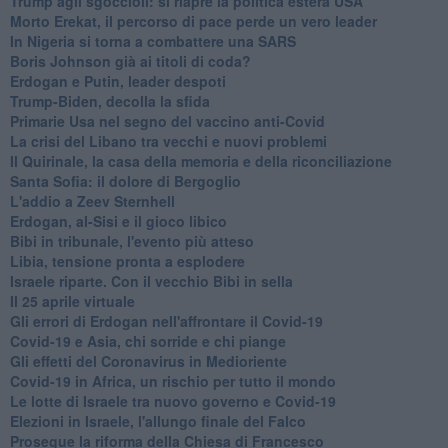
Trump agli sgoccioli: si riapre la politica estera USA
Morto Erekat, il percorso di pace perde un vero leader
In Nigeria si torna a combattere una SARS
Boris Johnson già ai titoli di coda?
Erdogan e Putin, leader despoti
Trump-Biden, decolla la sfida
Primarie Usa nel segno del vaccino anti-Covid
La crisi del Libano tra vecchi e nuovi problemi
Il Quirinale, la casa della memoria e della riconciliazione
Santa Sofia: il dolore di Bergoglio
L'addio a ​Zeev Sternhell
Erdogan, al-Sisi e il gioco libico
Bibi in tribunale, l'evento più atteso
Libia, tensione pronta a esplodere
Israele riparte. Con il vecchio Bibi in sella
Il 25 aprile virtuale
Gli errori di Erdogan nell'affrontare il Covid-19
Covid-19 e Asia, chi sorride e chi piange
Gli effetti del Coronavirus in Medioriente
Covid-19 in Africa, un rischio per tutto il mondo
Le lotte di Israele tra nuovo governo e Covid-19
Elezioni in Israele, l'allungo finale del Falco
Prosegue la riforma della Chiesa di Francesco