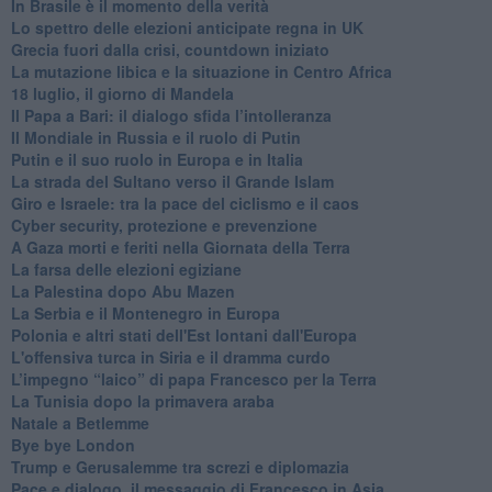
In Brasile è il momento della verità
Lo spettro delle elezioni anticipate regna in UK
Grecia fuori dalla crisi, countdown iniziato
La mutazione libica e la situazione in Centro Africa
18 luglio, il giorno di Mandela
Il Papa a Bari: il dialogo sfida l’intolleranza
Il Mondiale in Russia e il ruolo di Putin
Putin e il suo ruolo in Europa e in Italia
La strada del Sultano verso il Grande Islam
Giro e Israele: tra la pace del ciclismo e il caos
Cyber security, protezione e prevenzione
A Gaza morti e feriti nella Giornata della Terra
La farsa delle elezioni egiziane
La Palestina dopo Abu Mazen
La Serbia e il Montenegro in Europa
Polonia e altri stati dell'Est lontani dall'Europa
L'offensiva turca in Siria e il dramma curdo
L’impegno “laico” di papa Francesco per la Terra
La Tunisia dopo la primavera araba
Natale a Betlemme
Bye bye London
Trump e Gerusalemme tra screzi e diplomazia
Pace e dialogo, il messaggio di Francesco in Asia