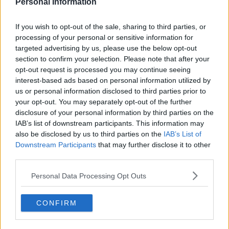
Personal Information
Erdoğan e l'informazione
Crisi Corona, crisi Johnson, problemi post Brexit
If you wish to opt-out of the sale, sharing to third parties, or
Capitol Hill un anno dopo
processing of your personal or sensitive information for
Desmond Tutu "la voce dei senza voce"
targeted advertising by us, please use the below opt-out
Natale da incubo per Boris Johnson
La questione Ucraina
section to confirm your selection. Please note that after your
Cipro, un ponte dove si mischiano le culture
opt-out request is processed you may continue seeing
Una vigilia di Natale per un nuovo Rais
interest-based ads based on personal information utilized by
La questione israelo-palestinese ignorata dal G20
us or personal information disclosed to third parties prior to
Erdogan continua a sfidare l'Occidente
your opt-out. You may separately opt-out of the further
Libano, collasso economico e guerra civile
disclosure of your personal information by third parties on the
Johnson, da Trump a Biden alla Brexit
IAB’s list of downstream participants. This information may
L'AUKUS e il Quad
also be disclosed by us to third parties on the
IAB’s List of
Biden, primo presidente USA non in guerra
Downstream Participants
that may further disclose it to other
Papa Bergoglio vedrà Viktor Orbán
third parties.
Bennet, un giorno in attesa di Biden
Il ritorno dei talebani
Personal Data Processing Opt Outs
​La lenta agonia del Libano
Sudafrica, è allarme alimentare
Usa di nuovo al centro della geopolitica internazionale
CONFIRM
L’appuntamento di Israele con il cambiamento
La farsa delle elezioni in Siria