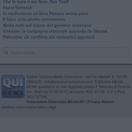
Che la terra ti sia lieve, Rav Toaff
​#saveYarmouk
​In medioriente un'altra Pasqua senza pace
​Il falco vola anche controvento
Molte nubi sul futuro del governo israeliano
Knesset: la campagna elettorale approda da Obama
Palestina: un conflitto dai molteplici approcci
Editore Toscana Media Channel srl - Via Dei Martelli, 8 - 50129
FIRENZE - info@toscanamediachannel.it. TOSCANA MEDIA
NEWS quotidiano on line registrato presso il Tribunale di Firenze
al n. 5935 del 27.09.2013. Iscrizione ROC 22105 - C.F. e P.Iva
0620787048
Fatturazione Elettronica M5UXCR1 |
Privacy Nielsen
Direttore responsabile Marco Migli
Powered by
Aperion.it