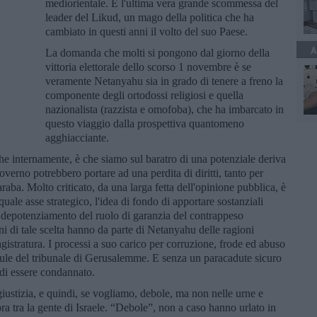
mediorientale. È l'ultima vera grande scommessa del
leader del Likud, un mago della politica che ha
cambiato in questi anni il volto del suo Paese.
A
La domanda che molti si pongono dal giorno della
vittoria elettorale dello scorso 1 novembre è se
veramente Netanyahu sia in grado di tenere a freno la
componente degli ortodossi religiosi e quella
nazionalista (razzista e omofoba), che ha imbarcato in
questo viaggio dalla prospettiva quantomeno
agghiacciante.
che internamente, è che siamo sul baratro di una potenziale deriva
verno potrebbero portare ad una perdita di diritti, tanto per
aba. Molto criticato, da una larga fetta dell'opinione pubblica, è
quale asse strategico, l'idea di fondo di apportare sostanziali
l depotenziamento del ruolo di garanzia del contrappeso
ni di tale scelta hanno da parte di Netanyahu delle ragioni
gistratura. I processi a suo carico per corruzione, frode ed abuso
aule del tribunale di Gerusalemme. E senza un paracadute sicuro
 di essere condannato.
iustizia, e quindi, se vogliamo, debole, ma non nelle urne e
ra tra la gente di Israele. “Debole”, non a caso hanno urlato in