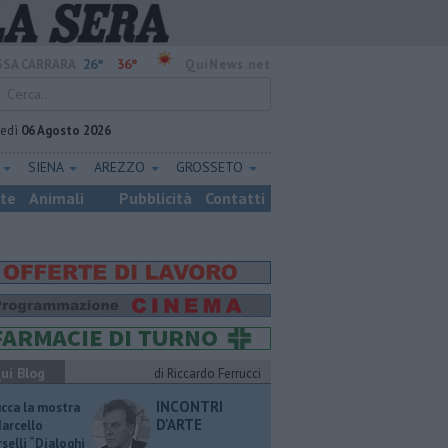
26°
36°
SA CARRARA
QuiNews.net
vedì
06 Agosto 2026
E
SIENA
AREZZO
GROSSETO
ste
Animali
Pubblicità
Contatti
ui Blog
di Riccardo Ferrucci
INCONTRI
ucca la mostra
D'ARTE
Marcello
selli “Dialoghi