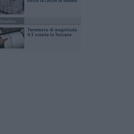
sotto le lastre di marmo
ttualità
Terremoto di magnitudo
4.3 scuote la Toscana