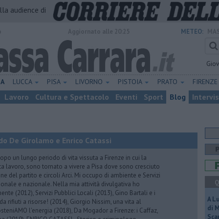
alla audience di
o
Aggiornato alle 20:25
METEO:
MAS
Gio
NA
LUCCA
PISA
LIVORNO
PISTOIA
PRATO
FIRENZ
Lavoro
Cultura e Spettacolo
Eventi
Sport
Blog
Intervi
do De Girolamo e Enrico Catassi
 un lungo periodo di vita vissuta a Firenze in cui la
ta lavoro, sono tornato a vivere a Pisa dove sono cresciuto
one del partito e circoli Arci. Mi occupo di ambiente e Servizi
Q
gionale e nazionale. Nella mia attività divulgativa ho
ente (2012), Servizi Pubblici Locali (2013), Gino Bartali e i
A L
 da rifiuti a risorse! (2014), Giorgio Nissim, una vita al
di 
osteniAMO l'energia (2018), Da Mogador a Firenze: i Caffaz,
Scar