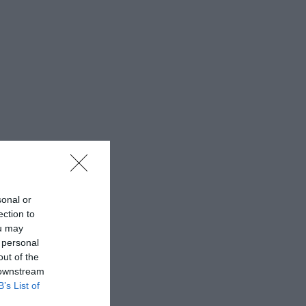
sonal or
ection to
ou may
 personal
out of the
 downstream
B’s List of