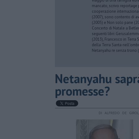
viaggio di una famiglia eb
mancato, scrivo reportage p
cooperazione internazionale
(2007), sono contento di av
(2005) e Non solo pane (201
Concerto di Natale a Betl
seguenti libri: Gerusalemme
(2013), Francesco in Terra 
della Terra Santa nell'omb
Netanyahu re senza trono (
Netanyahu sapr
promesse?
DI ALFREDO DE GIRO