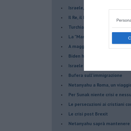
Israele, deciderà il borsone d
Il Re, il Primo Ministro, il Sin
Persona
Turchia al voto, Erdogan in bil
La "Marcia dei vivi" per non d
A maggio le urne decideranno 
Biden ha fatto infuriare la de
Israele rischia una guerra civi
Bufera sull'immigrazione
Netanyahu a Roma, un viaggi
Per Sunak niente crisi e nes
Le persecuzioni ai cristiani c
Le crisi post Brexit
Netanyahu saprà mantenere 