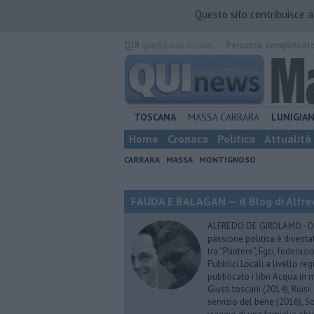
Questo sito contribuisce 
QUI
quotidiano online.
Percorso semplificat
TOSCANA
MASSA CARRARA
LUNIGIA
Home
Cronaca
Politica
Attualità
CARRARA
MASSA
MONTIGNOSO
FAUDA E BALAGAN — il Blog di Alfre
ALFREDO DE GIROLAMO - Dopo
passione politica è diventa
tra “Pantere”, Fgci, federazi
Pubblici Locali a livello re
pubblicato i libri Acqua in m
Giusti toscani (2014), Riusi:
servizio del bene (2016), S