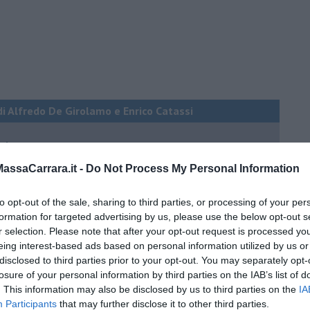
di Alfredo De Girolamo e Enrico Catassi
oriente
iziato il 7 ottobre 2023
ssaCarrara.it -
Do Not Process My Personal Information
to opt-out of the sale, sharing to third parties, or processing of your per
ogan
formation for targeted advertising by us, please use the below opt-out s
r selection. Please note that after your opt-out request is processed y
onflitti
eing interest-based ads based on personal information utilized by us or
disclosed to third parties prior to your opt-out. You may separately opt-
losure of your personal information by third parties on the IAB’s list of
per l'Italia
. This information may also be disclosed by us to third parties on the
IA
hia”
Participants
that may further disclose it to other third parties.