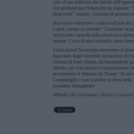
coro al suo indirizzo dai banchi dell'oppos
che protestavano Netanyahu ha risposto: “N
disaccordi”. Intanto, centinaia di persone 
Non meno veemente e critica nell'aula del pa
Lapid, oramai ex premier: “Lasciamo un pae
accresciuto capacità nella sicurezza e poter
sempre. Cerca di non rovinarlo, tanto torn
Saprà quindi Netanyahu mantenere le promes
fagocitato dagli estremisti neofascisti che h
nomina di Amir Ohana, dichiaratamente gay,
Mentre, per non alienarsi completamente la
decisamente le distanze da Trump: “In una 
Campidoglio e non scaliamo le mura della K
possiamo immaginare.
Alfredo De Girolamo e Enrico Catassi