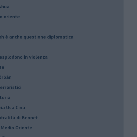
oshua
o oriente
leh è anche questione diplomatica
 esplodono in violenza
ze
 Orbán
rroristici
toria
zia Usa Cina
tralità di Bennet
l Medio Oriente