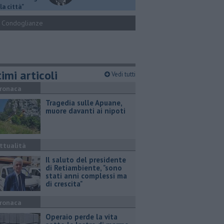
la città"
Condoglianze
imi articoli
Vedi tutti
ronaca
Tragedia sulle Apuane,
muore davanti ai nipoti
ttualità
Il saluto del presidente
di Retiambiente, "sono
stati anni complessi ma
di crescita"
ronaca
Operaio perde la vita