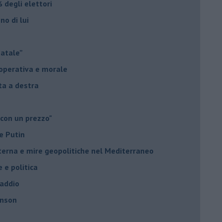
 degli elettori
no di lui
Natale”
à operativa e morale
sta a destra
 con un prezzo"
e Putin
nterna e mire geopolitiche nel Mediterraneo
e e politica
 addio
hnson