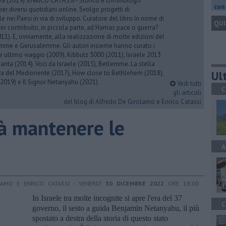
rea (2019). ENRICO CATASSI - Storico e criminologo
con 
er diversi quotidiani online. Svolgo progetti di
 nei Paesi in via di sviluppo. Curatore del libro In nome di
QUI
er contribuito, in piccola parte, ad Hamas pace o guerra?
1). E, ovviamente, alla realizzazione di molte edizioni del
emme e Gerusalemme. Gli autori insieme hanno curato i
 ultimo viaggio (2009), Kibbutz 3000 (2011), Israele 2013
Santa (2014). Voci da Israele (2015), Betlemme. La stella
Ult
ra del Medioriente (2017), How close to Bethlehem (2018),
2019) e Il Signor Netanyahu (2021).
Vedi tutti
C
gli articoli
del blog di Alfredo De Girolamo e Enrico Catassi
à mantenere le
A
LAMO E ENRICO CATASSI - VENERDÌ
30 DICEMBRE 2022
ORE 18:00
In Israele tra molte incognite si apre l'era del 37
C
governo, il sesto a guida Benjamin Netanyahu, il più
spostato a destra della storia di questo stato