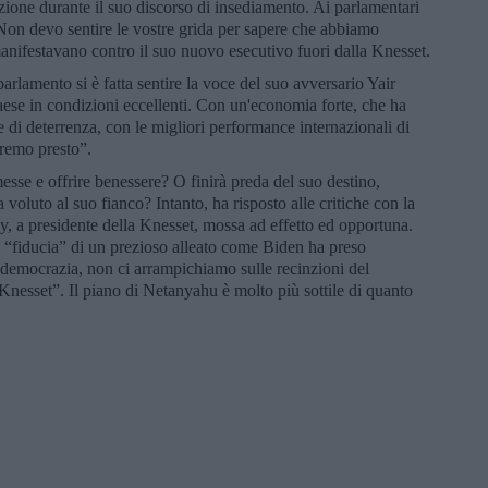
izione durante il suo discorso di insediamento. Ai parlamentari
on devo sentire le vostre grida per sapere che abbiamo
manifestavano contro il suo nuovo esecutivo fuori dalla Knesset.
rlamento si è fatta sentire la voce del suo avversario Yair
se in condizioni eccellenti. Con un'economia forte, che ha
e di deterrenza, con le migliori performance internazionali di
eremo presto”.
se e offrire benessere? O finirà preda del suo destino,
a voluto al suo fianco? Intanto, ha risposto alle critiche con la
 a presidente della Knesset, mossa ad effetto ed opportuna.
 “fiducia” di un prezioso alleato come Biden ha preso
democrazia, non ci arrampichiamo sulle recinzioni del
nesset”. Il piano di Netanyahu è molto più sottile di quanto