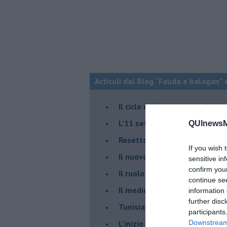
Articoli dal Blog “Fauda e balagan” 
Il ciclo della violenza in Medi
L'11 settembre di Israele è in
QUInewsMa
Resettare l’era di Netanyahu
If you wish 
​Il nuovo corso dell’era di Erd
sensitive in
confirm you
Il ruolo delle diplomazie nei c
continue se
Il medioriente di Silvio
information 
further disc
Tunisia rischiosa e strategica 
participants
L'inizio del “secolo della Turc
Downstream 