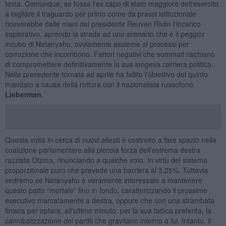
testa. Comunque, se fosse l'ex capo di stato maggiore dell'esercito
a tagliare il traguardo per primo come da prassi istituzionale
riceverebbe dalle mani del presidente Reuven Rivlin l'incarico
esplorativo, aprendo la strada ad uno scenario che è il peggior
incubo di Netanyahu, ovviamente assieme ai processi per
corruzione che incombono. Fattori negativi che sommati rischiano
di compromettere definitivamente la sua longeva carriera politica.
Nella precedente tornata ad aprile ha fallito l'obiettivo del quinto
mandato a causa della rottura con il nazionalista russofono
Lieberman
.
Questa volta in cerca di nuovi alleati è costretto a fare spazio nella
coalizione parlamentare alla piccola forza dell'estrema destra
razzista Otzma, rinunciando a qualche voto. In virtù del sistema
proporzionale puro che prevede una barriera al 3,25%. Tuttavia
vedremo se Netanyahu è veramente interessato a mantenere
questo patto “mortale” fino in fondo, caratterizzando il prossimo
esecutivo marcatamente a destra, oppure che con una strambata
finisca per optare, all'ultimo minuto, per la sua tattica preferita, la
cannibalizzazione dei partiti che gravitano intorno a lui. Intanto, il