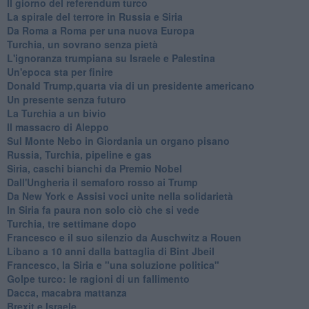
Il giorno del referendum turco
La spirale del terrore in Russia e Siria
Da Roma a Roma per una nuova Europa
Turchia, un sovrano senza pietà
L'ignoranza trumpiana su Israele e Palestina
Un'epoca sta per finire
Donald Trump,quarta via di un presidente americano
Un presente senza futuro
La Turchia a un bivio
Il massacro di Aleppo
Sul Monte Nebo in Giordania un organo pisano
Russia, Turchia, pipeline e gas
Siria, caschi bianchi da Premio Nobel
Dall'Ungheria il semaforo rosso ai Trump
Da New York e Assisi voci unite nella solidarietà
In Siria fa paura non solo ciò che si vede
Turchia, tre settimane dopo
Francesco e il suo silenzio da Auschwitz a Rouen
Libano a 10 anni dalla battaglia di Bint Jbeil
Francesco, la Siria e "una soluzione politica"
Golpe turco: le ragioni di un fallimento
Dacca, macabra mattanza
Brexit e Israele