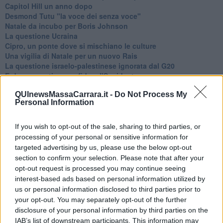
Capitol Hill un anno dopo
Desmond Tutu "la voce dei senza voce"
Natale da incubo per Boris Johnson
La questione Ucraina
Cipro, un ponte dove si mischiano le culture
Una vigilia di Natale per un nuovo Rais
La questione israelo-palestinese ignorata dal G20
Erdogan continua a sfidare l'Occidente
Libano, collasso economico e guerra civile
QUInewsMassaCarrara.it -
Do Not Process My
Johnson, da Trump a Biden alla Brexit
Personal Information
L'AUKUS e il Quad
Biden, primo presidente USA non in guerra
Papa Bergoglio vedrà Viktor Orbán
If you wish to opt-out of the sale, sharing to third parties, or
Bennet, un giorno in attesa di Biden
processing of your personal or sensitive information for
Il ritorno dei talebani
targeted advertising by us, please use the below opt-out
​La lenta agonia del Libano
section to confirm your selection. Please note that after your
Sudafrica, è allarme alimentare
opt-out request is processed you may continue seeing
Usa di nuovo al centro della geopolitica internazionale
interest-based ads based on personal information utilized by
L’appuntamento di Israele con il cambiamento
us or personal information disclosed to third parties prior to
La farsa delle elezioni in Siria
your opt-out. You may separately opt-out of the further
In Medioriente non ci sono favole, solo realtà
disclosure of your personal information by third parties on the
Biden chiama ma Netanyahu non risponde
IAB’s list of downstream participants. This information may