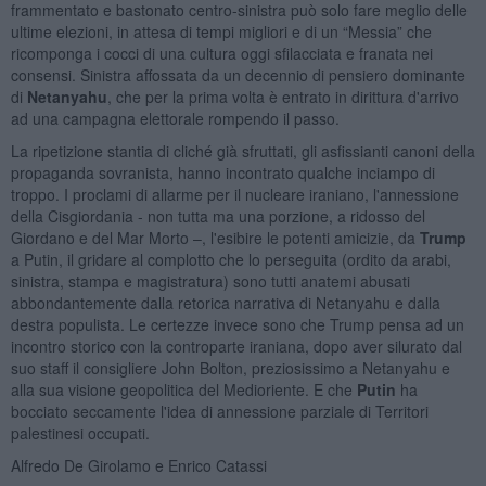
frammentato e bastonato centro-sinistra può solo fare meglio delle
ultime elezioni, in attesa di tempi migliori e di un “Messia” che
ricomponga i cocci di una cultura oggi sfilacciata e franata nei
consensi. Sinistra affossata da un decennio di pensiero dominante
di
Netanyahu
, che per la prima volta è entrato in dirittura d'arrivo
ad una campagna elettorale rompendo il passo.
La ripetizione stantia di cliché già sfruttati, gli asfissianti canoni della
propaganda sovranista, hanno incontrato qualche inciampo di
troppo. I proclami di allarme per il nucleare iraniano, l'annessione
della Cisgiordania - non tutta ma una porzione, a ridosso del
Giordano e del Mar Morto –, l'esibire le potenti amicizie, da
Trump
a Putin, il gridare al complotto che lo perseguita (ordito da arabi,
sinistra, stampa e magistratura) sono tutti anatemi abusati
abbondantemente dalla retorica narrativa di Netanyahu e dalla
destra populista. Le certezze invece sono che Trump pensa ad un
incontro storico con la controparte iraniana, dopo aver silurato dal
suo staff il consigliere John Bolton, preziosissimo a Netanyahu e
alla sua visione geopolitica del Medioriente. E che
Putin
ha
bocciato seccamente l'idea di annessione parziale di Territori
palestinesi occupati.
Alfredo De Girolamo e Enrico Catassi