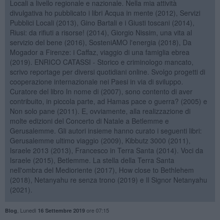
Locali a livello regionale e nazionale. Nella mia attività
divulgativa ho pubblicato i libri Acqua in mente (2012), Servizi
Pubblici Locali (2013), Gino Bartali e i Giusti toscani (2014),
Riusi: da rifiuti a risorse! (2014), Giorgio Nissim, una vita al
servizio del bene (2016), SosteniAMO l'energia (2018), Da
Mogador a Firenze: i Caffaz, viaggio di una famiglia ebrea
(2019). ENRICO CATASSI - Storico e criminologo mancato,
scrivo reportage per diversi quotidiani online. Svolgo progetti di
cooperazione internazionale nei Paesi in via di sviluppo.
Curatore del libro In nome di (2007), sono contento di aver
contribuito, in piccola parte, ad Hamas pace o guerra? (2005) e
Non solo pane (2011). E, ovviamente, alla realizzazione di
molte edizioni del Concerto di Natale a Betlemme e
Gerusalemme. Gli autori insieme hanno curato i seguenti libri:
Gerusalemme ultimo viaggio (2009), Kibbutz 3000 (2011),
Israele 2013 (2013), Francesco in Terra Santa (2014). Voci da
Israele (2015), Betlemme. La stella della Terra Santa
nell'ombra del Medioriente (2017), How close to Bethlehem
(2018), Netanyahu re senza trono (2019) e Il Signor Netanyahu
(2021).
,
Lunedì
ore 07:15
Blog
16 Settembre 2019