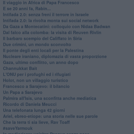
Il viaggio in Africa di Papa Francesco
E se 20 anni fa, Rabin...
Intifada 2.0: senza freni il terrore in Israele
Intifada 2.0: la rivolta monta sui social network
Da Gaza a Montecatini: colloquio con Nidaa Badwan
Dal falco alla colomba: la visita di Reuven Rivlin
Il barbaro scempio del Califfato in Siria
Due crimini, un mondo sconvolto
Il ponte degli enti locali per la Palestina
Nucleare iraniano, diplomazia di vasta proporzione
Gaza, ultimo conflitto, un anno dopo
Channukkat Bait
L'ONU per i profughi ed i rifugiati
Holot, non un villaggio turistico
Francesco a Sarajevo: il bilancio
Un Papa a Sarajevo
Palmira all'Isis, una sconfitta anche mediatica
Ricordo di Daniela Meucci
​Una telefonata lunga 42 giorni
​Ariel, ebreo-etiope: una storia nelle sue parole
Che la terra ti sia lieve, Rav Toaff
​#saveYarmouk
​In medioriente un'altra Pasqua senza pace