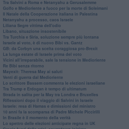
Tra Salvini a Roma e Netanyahu a Gerusalemme
Golfo e Medioriente a fuoco per la morte di Soleimani
Il Natale della Cooperazione italiana in Palestina
Netanyahu a processo, caos Israele
Liliana Segre vittima dell'odio
Libano, situazione insostenibile
Tra Turchia e Siria, soluzione sempre più lontana
Israele al voto, è di nuovo Bibi vs. Gantz
GB: da Corbyn una scelta coraggiosa pro-Brexit
La lunga estate di Israele prima del voto
Vicini all’irreparabile, sale la tensione in Medioriente
Re Bibi senza ritorno
Mayexit: Theresa May ai saluti
Venti di guerra dal Medioriente
Lo scrittore Bassem commenta le elezioni israeliane
Tra Trump e Erdogan è tempo di ultimatum
Strada in salita per la May tra Londra e Bruxelles
Riflessioni dopo il viaggio di Salvini in Israele
Israele: resa di Hamas e dimissioni del ministro
10 anni fa la scomparsa di Padre Michele Piccirilli
In Brasile è il momento della verità
Lo spettro delle elezioni anticipate regna in UK
Grecia fuori dalla crisi, countdown iniziato