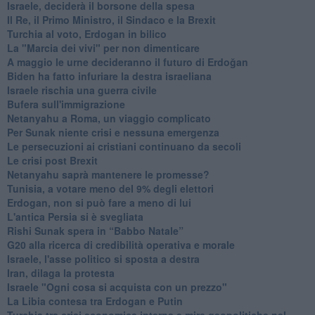
Israele, deciderà il borsone della spesa
Il Re, il Primo Ministro, il Sindaco e la Brexit
Turchia al voto, Erdogan in bilico
La "Marcia dei vivi" per non dimenticare
A maggio le urne decideranno il futuro di Erdoğan
Biden ha fatto infuriare la destra israeliana
Israele rischia una guerra civile
Bufera sull'immigrazione
Netanyahu a Roma, un viaggio complicato
Per Sunak niente crisi e nessuna emergenza
Le persecuzioni ai cristiani continuano da secoli
Le crisi post Brexit
Netanyahu saprà mantenere le promesse?
Tunisia, a votare meno del 9% degli elettori
Erdogan, non si può fare a meno di lui
L'antica Persia si è svegliata
Rishi Sunak spera in “Babbo Natale”
G20 alla ricerca di credibilità operativa e morale
Israele, l'asse politico si sposta a destra
Iran, dilaga la protesta
Israele "Ogni cosa si acquista con un prezzo"
La Libia contesa tra Erdogan e Putin
Turchia tra crisi economica interna e mire geopolitiche nel