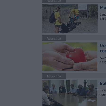
Attualità
Ma
Sent
dal 
Attualità
Do
co
​Att
poss
Attualità
Ba
Tavo
hann