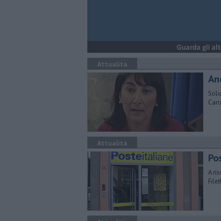
Attualità
Anc
Soli
Carr
Attualità
Po
A ris
File