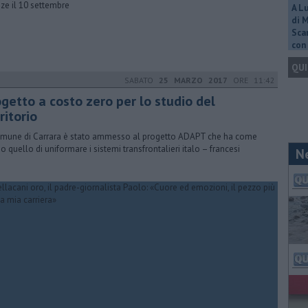
nze il 10 settembre
A L
di 
Scar
con 
QUI
SABATO
25 MARZO 2017
ORE 11:42
ogetto a costo zero per lo studio del
ritorio
Comune di Carrara è stato ammesso al progetto ADAPT che ha come
o quello di uniformare i sistemi transfrontalieri italo – francesi
N