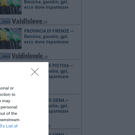
Benzina, gasolio, gpl,
ecco dove risparmiare
PROVINCIA DI FIRENZE — ​
Benzina, gasolio, gpl,
ecco dove risparmiare
PROVINCIA DI PISTOIA — ​
Benzina, gasolio, gpl,
ecco dove risparmiare
sonal or
ection to
PROVINCIA DI SIENA — ​
ou may
Benzina, gasolio, gpl,
 personal
ecco dove risparmiare
out of the
 downstream
B’s List of
PROVINCIA DI SIENA — ​