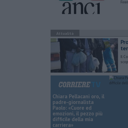
Fire
Attualità
Pr
ter
​Il 
scop
Chiara Pellacani oro, il
padre-giornalista
Paolo: «Cuore ed
emozioni, il pezzo più
difficile della mia
carriera»