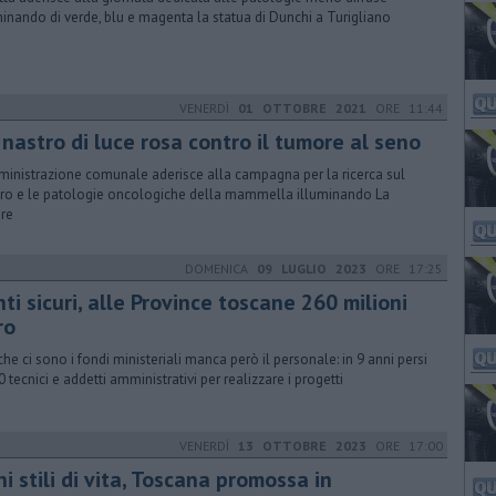
minando di verde, blu e magenta la statua di Dunchi a Turigliano
VENERDÌ
01 OTTOBRE 2021
ORE 11:44
nastro di luce rosa contro il tumore al seno
ministrazione comunale aderisce alla campagna per la ricerca sul
ro e le patologie oncologiche della mammella illuminando La
re
DOMENICA
09 LUGLIO 2023
ORE 17:25
ti sicuri, alle Province toscane 260 milioni
ro
che ci sono i fondi ministeriali manca però il personale: in 9 anni persi
0 tecnici e addetti amministrativi per realizzare i progetti
VENERDÌ
13 OTTOBRE 2023
ORE 17:00
i stili di vita, Toscana promossa in