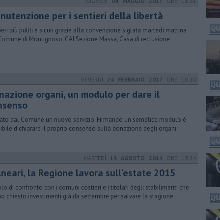
GIOVEDÌ
04 MAGGIO 2017
ORE 11:31
nutenzione per i sentieri della libertà
ieri più puliti e sicuri grazie alla convenzione siglata martedì mattina
Comune di Montignoso, CAI Sezione Massa, Casa di reclusione
VENERDÌ
24 FEBBRAIO 2017
ORE 10:10
nazione organi, un modulo per dare il
nsenso
ivato dal Comune un nuovo servizio. Firmando un semplice modulo è
ibile dichiarare il proprio consenso sulla donazione degli organi
MARTEDÌ
19 AGOSTO 2014
ORE 13:24
lneari, la Regione lavora sull'estate 2015
lo di confronto con i comuni costieri e i titolari degli stabilimenti che
o chiesto investimenti già da settembre per salvare la stagione