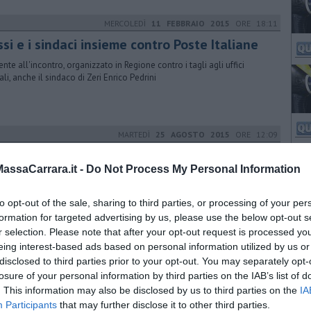
MERCOLEDÌ
11 FEBBRAIO 2015
ORE 18:11
si e i sindaci insieme contro Poste Italiane
ente all'incontro, organizzato in Regione contro i tagli agli uffici
ali, anche il sindaco di Zeri Enrico Pedrini
MARTEDÌ
25 AGOSTO 2015
ORE 12:09
a del territorio, premiato il comune di
ssa
ssaCarrara.it -
Do Not Process My Personal Information
omune si aggiudica il premio Coastesonda grazie all'impegno profuso
to opt-out of the sale, sharing to third parties, or processing of your per
ettori di: Lavori Pubblici, Servizi a Rete, Protezione Civile e Mobilità
formation for targeted advertising by us, please use the below opt-out s
r selection. Please note that after your opt-out request is processed y
GIOVEDÌ
02 FEBBRAIO 2017
ORE 09:00
eing interest-based ads based on personal information utilized by us or
disclosed to third parties prior to your opt-out. You may separately opt-
l fondo comunale è un salasso"
losure of your personal information by third parties on the IAB’s list of
ffermarlo l'Assessore Gianfranceschi: "Situazione insostenibile.
. This information may also be disclosed by us to third parties on the
IA
iamo un incontro con il Ministero, è a rischio la vita dei Comuni"
Participants
that may further disclose it to other third parties.