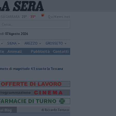
25°
35°
SA CARRARA
QuiNews.net
rdì
07 Agosto 2026
E
SIENA
AREZZO
GROSSETO
ste
Animali
Pubblicità
Contatti
do 4.3 scuote la Toscana
Tragedia sulle Apuane, muore davanti ai nipot
ui Blog
di Riccardo Ferrucci