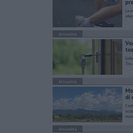
pr
La s
obie
Attualità
Vog
to
L'ul
Tra 
Attualità
Mo
di
Cont
scop
mont
Attualità