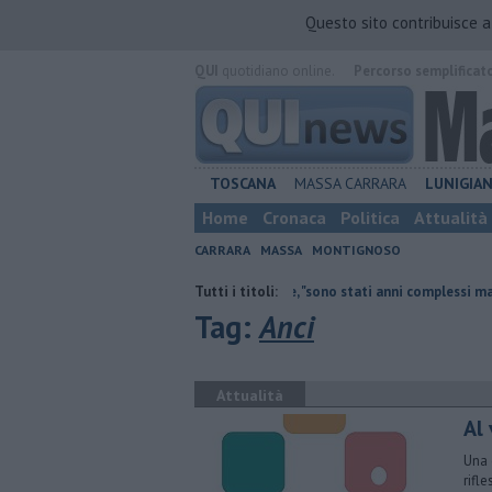
Questo sito contribuisce 
QUI
quotidiano online.
Percorso semplificat
TOSCANA
MASSA CARRARA
LUNIGIA
Home
Cronaca
Politica
Attualità
CARRARA
MASSA
MONTIGNOSO
el presidente di Retiambiente, "sono stati anni complessi ma di crescita"
Tutti i titoli:
Tag:
Anci
Attualità
​Al
Una 
rifl