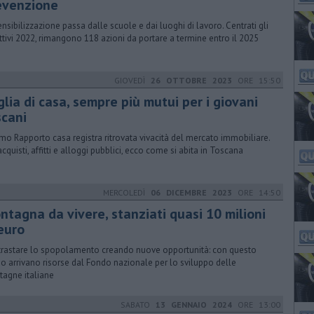
evenzione
ensibilizzazione passa dalle scuole e dai luoghi di lavoro. Centrati gli
ttivi 2022, rimangono 118 azioni da portare a termine entro il 2025
GIOVEDÌ
26 OTTOBRE 2023
ORE 15:50
lia di casa, sempre più mutui per i giovani
scani
timo Rapporto casa registra ritrovata vivacità del mercato immobiliare.
acquisti, affitti e alloggi pubblici, ecco come si abita in Toscana
MERCOLEDÌ
06 DICEMBRE 2023
ORE 14:50
ntagna da vivere, stanziati quasi 10 milioni
 euro
rastare lo spopolamento creando nuove opportunità: con questo
o arrivano risorse dal Fondo nazionale per lo sviluppo delle
agne italiane
SABATO
13 GENNAIO 2024
ORE 13:00