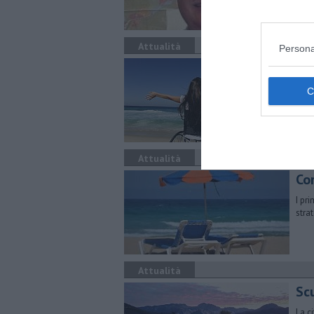
Attualità
Persona
Tu
Spia
Beac
Attualità
Co
I pr
stra
Attualità
Scu
La c