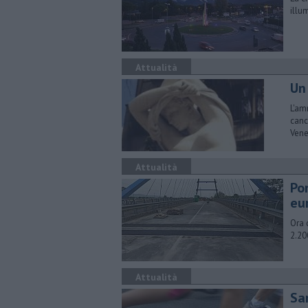
illu
Attualità
Un 
L'am
canc
Vene
Attualità
Pon
eu
Ora 
2.20
Attualità
San