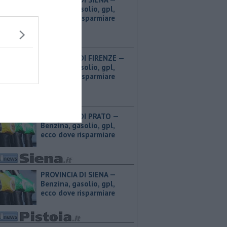
Benzina, gasolio, gpl,
ecco dove risparmiare
PROVINCIA DI FIRENZE — ​
Benzina, gasolio, gpl,
ecco dove risparmiare
PROVINCIA DI PRATO — ​
Benzina, gasolio, gpl,
ecco dove risparmiare
PROVINCIA DI SIENA — ​
Benzina, gasolio, gpl,
ecco dove risparmiare