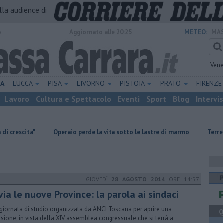
alla audience di
o
Aggiornato alle 20:25
METEO:
MAS
Vene
NA
LUCCA
PISA
LIVORNO
PISTOIA
PRATO
FIRENZ
Lavoro
Cultura e Spettacolo
Eventi
Sport
Blog
Intervi
Operaio perde la vita sotto le lastre di marmo
Terremoto di magnitu
GIOVEDÌ
28 AGOSTO 2014
ORE 14:57
 via le nuove Province: la parola ai sindaci
giornata di studio organizzata da ANCI Toscana per aprire una
Q
essione, in vista della XIV assemblea congressuale che si terrà a