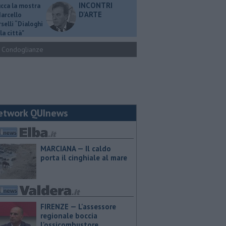
INCONTRI
ucca la mostra
D'ARTE
Marcello
selli “Dialoghi
la città"
Condoglianze
etwork QUInews
MARCIANA — Il caldo
porta il cinghiale al mare
FIRENZE — L'assessore
regionale boccia
l'ossicombustore