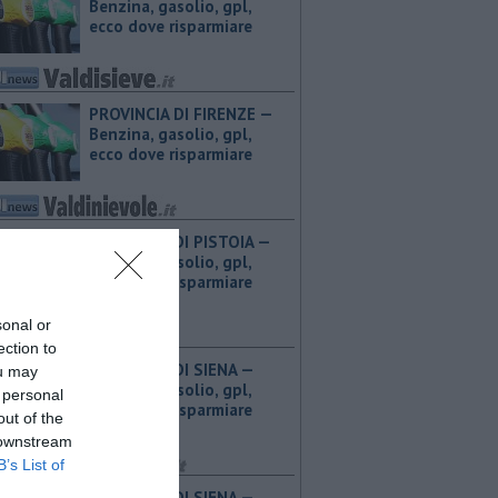
Benzina, gasolio, gpl,
ecco dove risparmiare
PROVINCIA DI FIRENZE — ​
Benzina, gasolio, gpl,
ecco dove risparmiare
PROVINCIA DI PISTOIA — ​
Benzina, gasolio, gpl,
ecco dove risparmiare
sonal or
ection to
PROVINCIA DI SIENA — ​
ou may
Benzina, gasolio, gpl,
 personal
ecco dove risparmiare
out of the
 downstream
B’s List of
PROVINCIA DI SIENA — ​