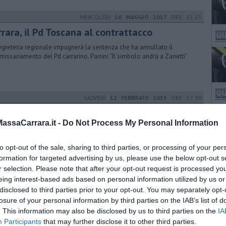
MERCOLEDÌ
10 MAGGIO 2017
ORE 15:25
rara, il Pd Toscana al contrattacco
egreteria regionale impugnerà la sentenza che ha annullato il
issariamento del Pd carrarino. Parrini: "Il simbolo andrà a Zanetti"
GIOVEDÌ
12 FEBBRAIO 2015
ORE 17:30
sigli dei Cittadini, procedura regolare
ssaCarrara.it -
Do Not Process My Personal Information
lusione per la vicenda delle presunte irregolarità sulle elezioni dei
igli dei Cittadini, il difensore civico giudica regolare la procedura
to opt-out of the sale, sharing to third parties, or processing of your per
formation for targeted advertising by us, please use the below opt-out s
r selection. Please note that after your opt-out request is processed y
MARTEDÌ
24 FEBBRAIO 2015
ORE 17:29
eing interest-based ads based on personal information utilized by us or
disclosed to third parties prior to your opt-out. You may separately opt-
ve, il compromesso di Rossi sugli
losure of your personal information by third parties on the IAB’s list of
pliamenti
. This information may also be disclosed by us to third parties on the
IA
uovo emendamento prevede la possibilità di aumentare solo del 30%
Participants
that may further disclose it to other third parties.