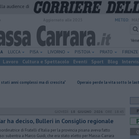
alla audience di
o
Aggiornato alle 20:25
METEO:
MAS
Vene
NA
LUCCA
PISA
LIVORNO
PISTOIA
PRATO
FIRENZ
Lavoro
Cultura e Spettacolo
Eventi
Sport
Blog
Intervi
lessi ma di crescita"
Operaio perde la vita sotto le lastre di marmo
GIOVEDÌ
18 GIUGNO 2026
ORE 18:45
Tar ha deciso, Bulleri in Consiglio regionale
oordinatrice di Fratelli d'Italia per la provincia pisana aveva fatto
Q
rso: subentra a Marco Guidi, che era stato eletto per Massa-Carrara