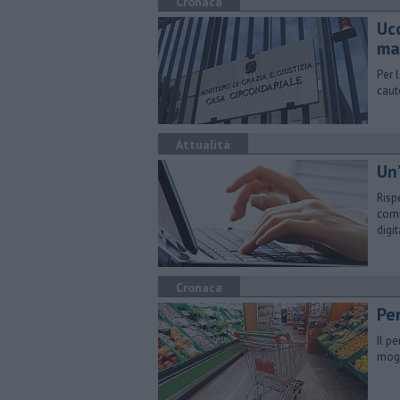
Cronaca
Ucc
ma
Per 
caut
Attualità
Un
Risp
comu
digi
Cronaca
Pe
Il p
mogl