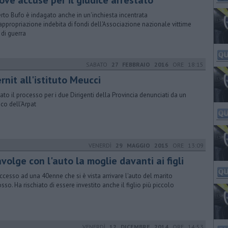
ove accuse per il giudice arrestato
rto Bufo è indagato anche in un'inchiesta incentrata
'appropriazione indebita di fondi dell'Associazione nazionale vittime
i di guerra
SABATO
27 FEBBRAIO 2016
ORE 18:15
rnit all'istituto Meucci
iato il processo per i due Dirigenti della Provincia denunciati da un
ico dell’Arpat
VENERDÌ
29 MAGGIO 2015
ORE 13:09
volge con l'auto la moglie davanti ai figli
uccesso ad una 40enne che si è vista arrivare l'auto del marito
sso. Ha rischiato di essere investito anche il figlio più piccolo
VENERDÌ
12 DICEMBRE 2014
ORE 14:53