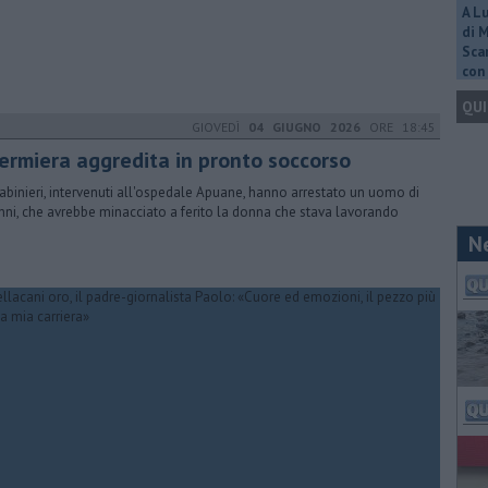
A L
di 
Scar
con 
QUI
GIOVEDÌ
04 GIUGNO 2026
ORE 18:45
fermiera aggredita in pronto soccorso
rabinieri, intervenuti all'ospedale Apuane, hanno arrestato un uomo di
nni, che avrebbe minacciato a ferito la donna che stava lavorando
N