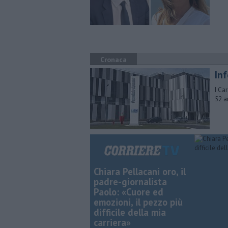
Cronaca
In
I Ca
52 a
Chiara Pellacani oro, il
padre-giornalista
Paolo: «Cuore ed
emozioni, il pezzo più
difficile della mia
carriera»