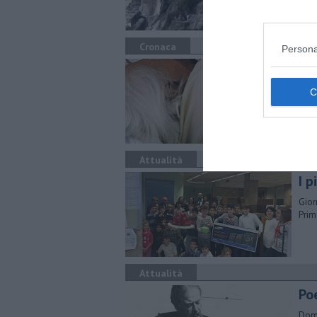
le c
Cronaca
Persona
Bot
La t
anni
Attualità
I p
Gior
Prim
Attualità
Po
Doma