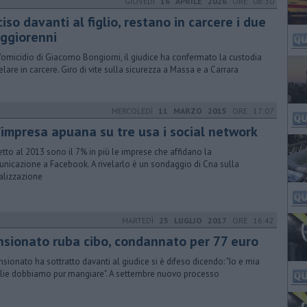
GIOVEDÌ
16 APRILE 2026
ORE 08:30
iso davanti al figlio, restano in carcere i due
ggiorenni
l'omicidio di Giacomo Bongiorni, il giudice ha confermato la custodia
elare in carcere. Giro di vite sulla sicurezza a Massa e a Carrara
MERCOLEDÌ
11 MARZO 2015
ORE 17:07
’impresa apuana su tre usa i social network
etto al 2013 sono il 7% in più le imprese che affidano la
nicazione a Facebook. A rivelarlo è un sondaggio di Cna sulla
talizzazione
MARTEDÌ
25 LUGLIO 2017
ORE 16:42
nsionato ruba cibo, condannato per 77 euro
ensionato ha sottratto davanti al giudice si è difeso dicendo: "Io e mia
ie dobbiamo pur mangiare". A settembre nuovo processo