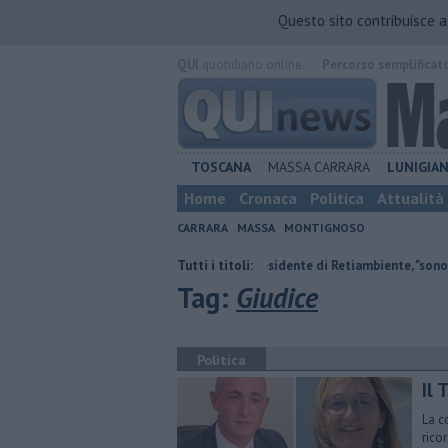
Questo sito contribuisce 
QUI
quotidiano online.
Percorso semplificat
TOSCANA
MASSA CARRARA
LUNIGIA
Home
Cronaca
Politica
Attualità
CARRARA
MASSA
MONTIGNOSO
i nipoti
Il saluto del presidente di Retiambiente, "sono stati anni comp
Tutti i titoli:
Tag:
Giudice
Politica
Il 
La c
rico