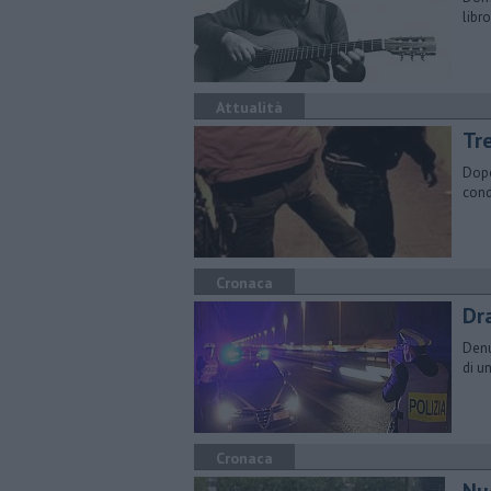
libr
Attualità
Tr
Dopo
cond
Cronaca
​D
Denu
di u
Cronaca