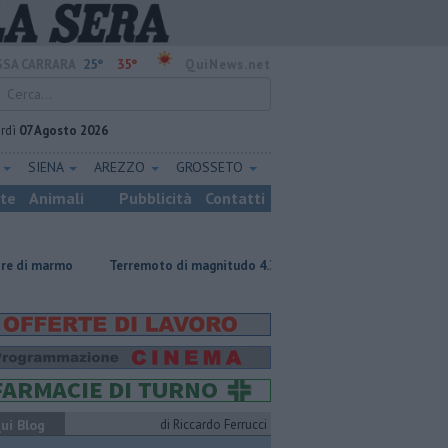
25°
35°
SA CARRARA
QuiNews.net
rdì
07 Agosto 2026
E
SIENA
AREZZO
GROSSETO
ste
Animali
Pubblicità
Contatti
Terremoto di magnitudo 4.3 scuote la Toscana
Tragedia sulle Apuane
ui Blog
di Riccardo Ferrucci