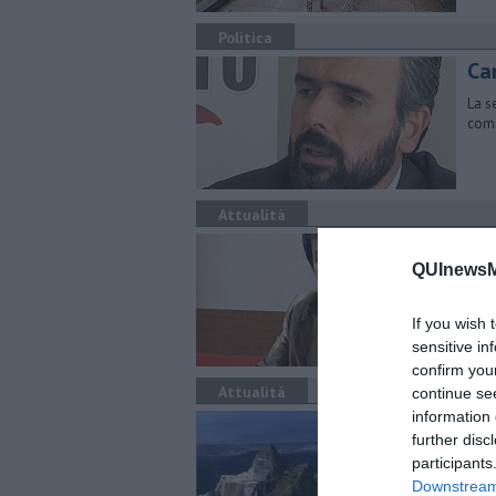
Politica
Car
La s
comm
Attualità
Con
QUInewsMa
Conc
Cons
If you wish 
sensitive in
confirm you
Attualità
continue se
information 
Ca
further disc
am
participants
Il n
Downstream 