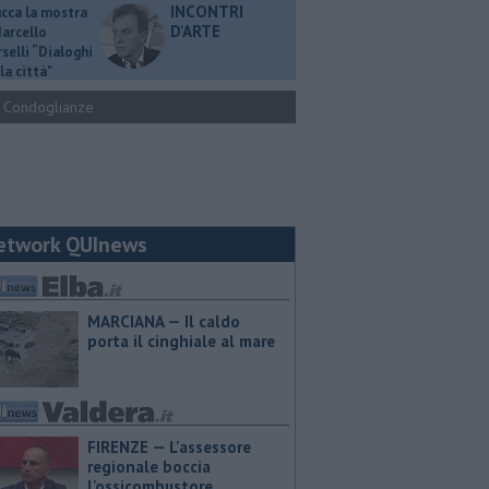
INCONTRI
ucca la mostra
D'ARTE
Marcello
selli “Dialoghi
la città"
Condoglianze
etwork QUInews
MARCIANA — Il caldo
porta il cinghiale al mare
FIRENZE — L'assessore
regionale boccia
l'ossicombustore