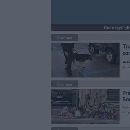
Cronaca
Tra
co
Lo s
immo
Cronaca
Pr
Bo
Il m
gli 