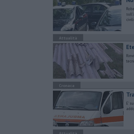
Nu
Robe
sull
civil
Attualità
Ete
Rinv
tecn
Cronaca
Tra
E' s
addo
Attualità