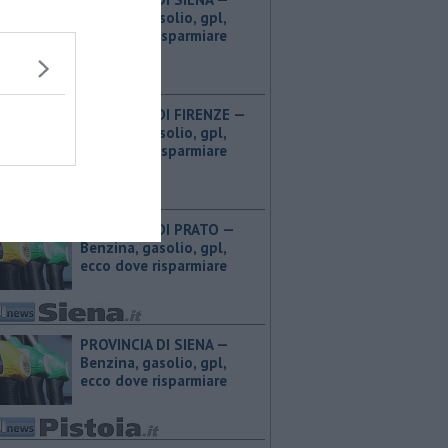
Benzina, gasolio, gpl,
ecco dove risparmiare
PROVINCIA DI FIRENZE — ​
Benzina, gasolio, gpl,
ecco dove risparmiare
PROVINCIA DI PRATO — ​
Benzina, gasolio, gpl,
ecco dove risparmiare
PROVINCIA DI SIENA — ​
Benzina, gasolio, gpl,
ecco dove risparmiare