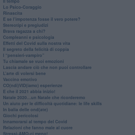
​Il tempo
​Lo Psico-Coraggio
Rinascita
​E se l’impotenza fosse il vero potere?
Stereotipi e pregiudizi
​Brava ragazza a chi?
​Compleanni e psicologia
Effetti del Covid sulla nostra vita
Il segreto della felicità di coppia
​I “pensieri-vampiro”
​Tu chiamale se vuoi emozioni
​Lascia andare ciò che non puoi controllare
L’arte di volersi bene
​Vaccino emotivo
CO(ndi)VID(iamo) esperienze
​E che il 2021 abbia inizio!
​Natale 2020…un Natale che ricorderemo
Un aiuto per le difficoltà quotidiane: le life skills
​In balia delle ond(ate)
Giochi pericolosi
Innamorarsi al tempo del Covid
​Relazioni che fanno male al cuore
​Stressi-AMO-ci meno!