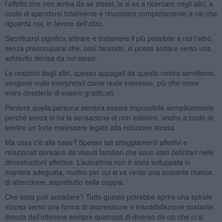
l’affetto che non arriva da sé stessi, la si va a ricercare negli altri, a
costo di spendersi totalmente e rinunciare completamente a ciò che
riguarda noi, in favore dell’altro.
Sacrificarsi significa attirare e trattenere il più possibile a noi l’altro,
senza preoccuparsi che, così facendo, si possa andare verso una
schiavitù decisa da noi stessi.
Le reazioni degli altri, spesso appagati da questo nostro servilismo,
vengono male interpretati come reale interesse, più che come
mero desiderio di essere gratificati.
Perdere quella persona sembra essere impossibile semplicemente
perché senza si ha la sensazione di non esistere, anche a costo di
sentire un forte malessere legato alla relazione stessa.
Ma cosa c’è alla base? Spesso tali atteggiamenti affettivi e
relazionali derivano da vissuti familiari che sono stati deficitari nelle
dimostrazioni affettive. L’autostima non è stata sviluppata in
maniera adeguata, motivo per cui si va verso una costante ricerca
di attenzione, soprattutto nella coppia.
Che cosa può accadere? Tutto questo potrebbe aprire una spirale
viziosa verso una forma di depressione e insoddisfazione costante
dovuta dall’ottenere sempre qualcosa di diverso da ciò che ci si