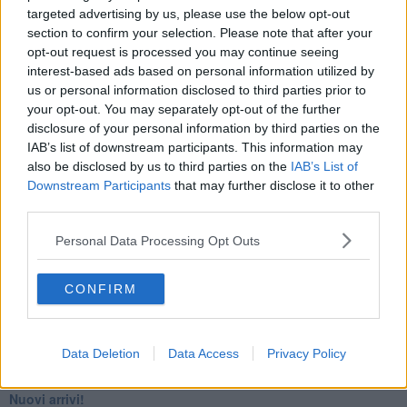
targeted advertising by us, please use the below opt-out
​4 anni di Blog
section to confirm your selection. Please note that after your
Quando il silenzio è aggressivo
​Il passato, questo conosciuto!
opt-out request is processed you may continue seeing
​Clima ballerino e sbalzi d’umore
interest-based ads based on personal information utilized by
La maternità
us or personal information disclosed to third parties prior to
​L’uomo o l’orso?
your opt-out. You may separately opt-out of the further
Non hanno un amico a teatro​
disclosure of your personal information by third parties on the
​Tutta una questione di rispetto
IAB’s list of downstream participants. This information may
​Cose che ci esauriscono
also be disclosed by us to third parties on the
IAB’s List of
​Vespa che passione!
Downstream Participants
that may further disclose it to other
​Lasciate ai vostri figli il diritto di piangere
third parties.
​Parole d’amore regalate al vento
​Essere genitori di un adolescente
Personal Data Processing Opt Outs
​Saper pazientare
​Giornata del Fiocchetto Lilla
​Venerdì emozionalmente sostenibile
CONFIRM
Ma ti ascolti?
Contornati di persone che…
Non dare niente per scontato
Data Deletion
Data Access
Privacy Policy
Che cos’è la dipendenza affettiva?
Quarta tappa nelle personalità: il narcisista
​Nuovi arrivi!