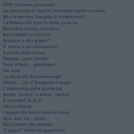
​OPS! Ci siamo presentati!
​La mancanza di rispetto dovrebbe essere un reato
​Ma c’è davvero bisogno di combattenti?
​La Befana che tutte le feste porta via
Buon fine e buon principio!
​Buon Natale a tutti voi!
​Scusarsi o dire grazie?
​E’ amore o un’ossessione?
​Il prezzo della salute
​Respira... puoi farcela!
​Tutto chiede... gentilezza!
​Far west
​La storia dei Succhiaenergie
​Aiutati….che il Terapeuta ti aiuta!
​L’importanza della gentilezza
​Stress “buono” e stress “cattivo”
​È normale? Sì, lo è!
​Libri in libertà!
​I legami che fanno bene al cuore
Uno, due, tre... alzati!​
​Dal comfort alla crescita
​Ti pago?! Allora mi appartieni!​