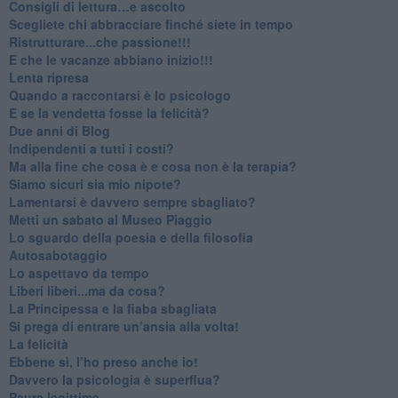
​Consigli di lettura…e ascolto
​Scegliete chi abbracciare finché siete in tempo
​Ristrutturare...che passione!!!
​E che le vacanze abbiano inizio!!!
​Lenta ripresa
​Quando a raccontarsi è lo psicologo
​E se la vendetta fosse la felicità?
​Due anni di Blog
​Indipendenti a tutti i costi?
​Ma alla fine che cosa è e cosa non è la terapia?
​Siamo sicuri sia mio nipote?
​Lamentarsi è davvero sempre sbagliato?
​Metti un sabato al Museo Piaggio
​Lo sguardo della poesia e della filosofia
Autosabotaggio
​Lo aspettavo da tempo
​Liberi liberi...ma da cosa?
​La Principessa e la fiaba sbagliata
Si prega di entrare un’ansia alla volta!
​La felicità
​Ebbene sì, l’ho preso anche io!
​Davvero la psicologia è superflua?
Paure legittime