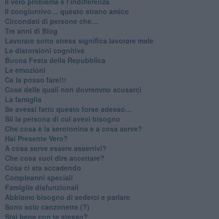
​Il vero problema è l’indifferenza
​Il congiuntivo… questo strano amico
​Circondati di persone che…
​Tre anni di Blog
​Lavorare sotto stress significa lavorare male
​Le distorsioni cognitive
​Buona Festa della Repubblica
Le emozioni
​Ce la posso fare!!!
​Cose delle quali non dovremmo scusarci
​La famiglia
​Se avessi fatto questo forse adesso…
​Sii la persona di cui avevi bisogno
Che cosa è la serotonina e a cosa serve?
​Hai Presente Vero?
A cosa serve essere assertivi?
​Che cosa vuol dire accettare?
​Cosa ci sta accadendo
​Compleanni speciali
​Famiglie disfunzionali
​Abbiamo bisogno di sederci e parlare
Sono solo canzonette (?)
​Stai bene con te stesso?