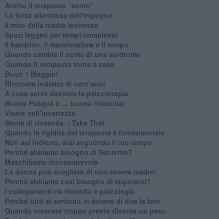
​Anche il terapeuta “sente”
​La forza silenziosa dell'impegno
​Il mito della madre leonessa
Spazi leggeri per tempi complessi
Il bambino, il marshmallow e il tempo
​Quando cambia il nome di una sindrome
​Quando il terapeuta torna a casa
​Buon 1 Maggio!
Ritornare indietro di vent’anni
​A cosa serve davvero la psicoterapia
​Buona Pasqua e … buona rinascita!
​Vivere nell’incertezza
​Storie di rinascita: i Take That
​Quando la rigidità del terapeuta è fondamentale
​Non sei indietro, stai seguendo il tuo tempo
​Perché abbiamo bisogno di Sanremo?
​Maschilismo inconsapevole
​La donna può scegliere di non essere madre!
​Perché abbiamo così bisogno di supereroi?
​I collegamenti tra filosofia e psicologia
​Perché tutti si sentono in dovere di dire la loro
​Quando crescere troppo presto diventa un peso