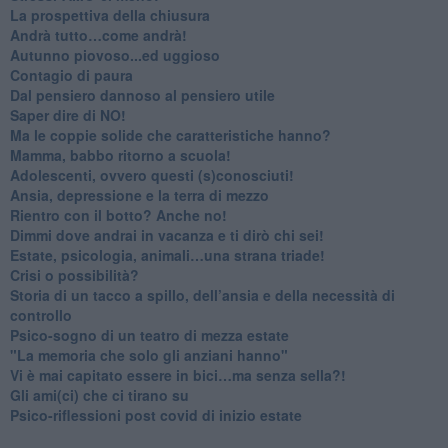
​La prospettiva della chiusura
​Andrà tutto…come andrà!
Autunno piovoso...ed uggioso
​Contagio di paura
​Dal pensiero dannoso al pensiero utile
​Saper dire di NO!
​Ma le coppie solide che caratteristiche hanno?
​Mamma, babbo ritorno a scuola!
Adolescenti, ovvero questi (s)conosciuti!
Ansia, depressione e la terra di mezzo
​Rientro con il botto? Anche no!
Dimmi dove andrai in vacanza e ti dirò chi sei!
​Estate, psicologia, animali…una strana triade!
​Crisi o possibilità?
​Storia di un tacco a spillo, dell’ansia e della necessità di
controllo
​Psico-sogno di un teatro di mezza estate
"La memoria che solo gli anziani hanno"
​Vi è mai capitato essere in bici…ma senza sella?!
​Gli ami(ci) che ci tirano su
Psico-riflessioni post covid di inizio estate