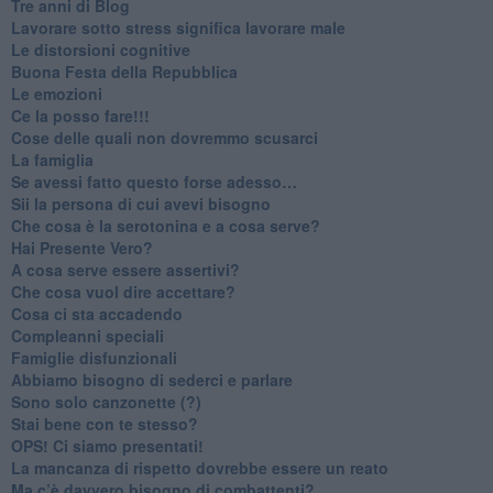
​Tre anni di Blog
​Lavorare sotto stress significa lavorare male
​Le distorsioni cognitive
​Buona Festa della Repubblica
Le emozioni
​Ce la posso fare!!!
​Cose delle quali non dovremmo scusarci
​La famiglia
​Se avessi fatto questo forse adesso…
​Sii la persona di cui avevi bisogno
Che cosa è la serotonina e a cosa serve?
​Hai Presente Vero?
A cosa serve essere assertivi?
​Che cosa vuol dire accettare?
​Cosa ci sta accadendo
​Compleanni speciali
​Famiglie disfunzionali
​Abbiamo bisogno di sederci e parlare
Sono solo canzonette (?)
​Stai bene con te stesso?
​OPS! Ci siamo presentati!
​La mancanza di rispetto dovrebbe essere un reato
​Ma c’è davvero bisogno di combattenti?