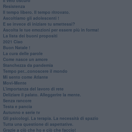
​Il velo oscuro
Resistenza
​Il tempo libero. Il tempo ritrovato.
Ascoltiamo gli adolescenti !
​E se invece di iniziare tu smettessi?
​Ascolta le tue emozioni per essere più in forma!
​La lista dei buoni propositi
2021 Ciao
Buon Natale !
​La cura delle parole
​Come nasce un amore
Stanchezza da pandemia
​Tempo per...conoscere il mondo
​Mi sento come Atlante
​Movi-Mente
​L’importanza del lavoro di rete
​Deliziare il palato. Alleggerire la mente.
​Senza rancore
​Testa e pancia
​Autunno e serie tv
​Gli psicologi. La terapia. La necessità di spazio
​Tutta una questione di aspettative.
​Grazie a ciò che ho e ciò che faccio!