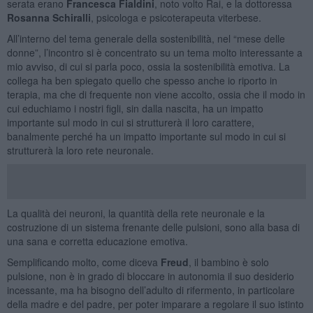
serata erano
Francesca Fialdini
, noto volto Rai, e la dottoressa
Rosanna Schiralli
, psicologa e psicoterapeuta viterbese.
All’interno del tema generale della sostenibilità, nel “mese delle
donne”, l’incontro si è concentrato su un tema molto interessante a
mio avviso, di cui si parla poco, ossia la sostenibilità emotiva. La
collega ha ben spiegato quello che spesso anche io riporto in
terapia, ma che di frequente non viene accolto, ossia che il modo in
cui educhiamo i nostri figli, sin dalla nascita, ha un impatto
importante sul modo in cui si strutturerà il loro carattere,
banalmente perché ha un impatto importante sul modo in cui si
strutturerà la loro rete neuronale.
La qualità dei neuroni, la quantità della rete neuronale e la
costruzione di un sistema frenante delle pulsioni, sono alla basa di
una sana e corretta educazione emotiva.
Semplificando molto, come diceva
Freud
, il bambino è solo
pulsione, non è in grado di bloccare in autonomia il suo desiderio
incessante, ma ha bisogno dell’adulto di rifermento, in particolare
della madre e del padre, per poter imparare a regolare il suo istinto