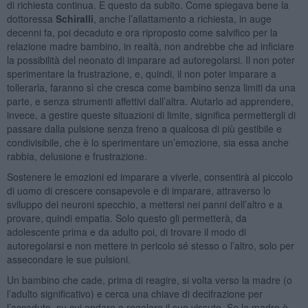
di richiesta continua. E questo da subito. Come spiegava bene la
dottoressa
Schiralli
, anche l’allattamento a richiesta, in auge
decenni fa, poi decaduto e ora riproposto come salvifico per la
relazione madre bambino, in realtà, non andrebbe che ad inficiare
la possibilità del neonato di imparare ad autoregolarsi. Il non poter
sperimentare la frustrazione, e, quindi, il non poter imparare a
tollerarla, faranno sì che cresca come bambino senza limiti da una
parte, e senza strumenti affettivi dall’altra. Aiutarlo ad apprendere,
invece, a gestire queste situazioni di limite, significa permettergli di
passare dalla pulsione senza freno a qualcosa di più gestibile e
condivisibile, che è lo sperimentare un’emozione, sia essa anche
rabbia, delusione e frustrazione.
Sostenere le emozioni ed imparare a viverle, consentirà al piccolo
di uomo di crescere consapevole e di imparare, attraverso lo
sviluppo dei neuroni specchio, a mettersi nei panni dell’altro e a
provare, quindi empatia. Solo questo gli permetterà, da
adolescente prima e da adulto poi, di trovare il modo di
autoregolarsi e non mettere in pericolo sé stesso o l’altro, solo per
assecondare le sue pulsioni.
Un bambino che cade, prima di reagire, si volta verso la madre (o
l’adulto significativo) e cerca una chiave di decifrazione per
l’accaduto, su cui andare a regolare il suo vissuto. Se la madre è