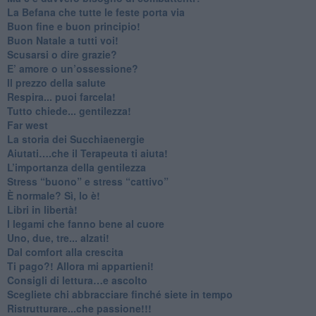
​La Befana che tutte le feste porta via
Buon fine e buon principio!
​Buon Natale a tutti voi!
​Scusarsi o dire grazie?
​E’ amore o un’ossessione?
​Il prezzo della salute
​Respira... puoi farcela!
​Tutto chiede... gentilezza!
​Far west
​La storia dei Succhiaenergie
​Aiutati….che il Terapeuta ti aiuta!
​L’importanza della gentilezza
​Stress “buono” e stress “cattivo”
​È normale? Sì, lo è!
​Libri in libertà!
​I legami che fanno bene al cuore
Uno, due, tre... alzati!​
​Dal comfort alla crescita
​Ti pago?! Allora mi appartieni!​
​Consigli di lettura…e ascolto
​Scegliete chi abbracciare finché siete in tempo
​Ristrutturare...che passione!!!