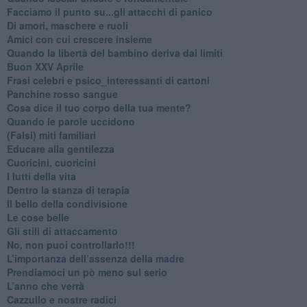
Facciamo il punto su...gli attacchi di panico
Di amori, maschere e ruoli
​Amici con cui crescere insieme
​Quando la libertà del bambino deriva dai limiti
Buon XXV Aprile
​Frasi celebri e psico_interessanti di cartoni
​Panchine rosso sangue
​Cosa dice il tuo corpo della tua mente?
​Quando le parole uccidono
​(Falsi) miti familiari
​Educare alla gentilezza
​Cuoricini, cuoricini
I lutti della vita
​Dentro la stanza di terapia
​Il bello della condivisione
Le cose belle
​Gli stili di attaccamento
No, non puoi controllarlo!!!
​L’importanza dell’assenza della madre
​Prendiamoci un pò meno sul serio
​L’anno che verrà
​Cazzullo e nostre radici