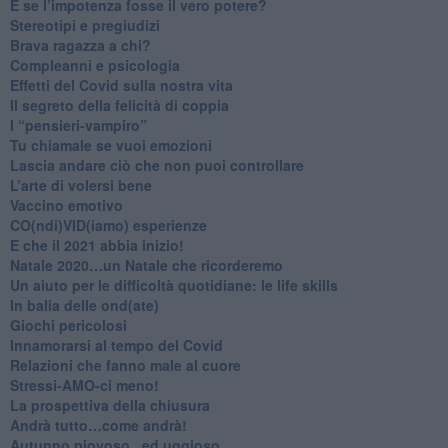
​E se l’impotenza fosse il vero potere?
Stereotipi e pregiudizi
​Brava ragazza a chi?
​Compleanni e psicologia
Effetti del Covid sulla nostra vita
Il segreto della felicità di coppia
​I “pensieri-vampiro”
​Tu chiamale se vuoi emozioni
​Lascia andare ciò che non puoi controllare
L’arte di volersi bene
​Vaccino emotivo
CO(ndi)VID(iamo) esperienze
​E che il 2021 abbia inizio!
​Natale 2020…un Natale che ricorderemo
Un aiuto per le difficoltà quotidiane: le life skills
​In balia delle ond(ate)
Giochi pericolosi
Innamorarsi al tempo del Covid
​Relazioni che fanno male al cuore
​Stressi-AMO-ci meno!
​La prospettiva della chiusura
​Andrà tutto…come andrà!
Autunno piovoso...ed uggioso