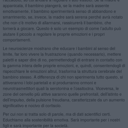
appanicata, il bambino piangerà, se la madre sarà assente
emotivamente, il bambino sperimenterà senso di abbandono e
smarrimento, se, invece, la madre sarà serena perché avrà notato
che non c’è motivo di allarmarsi, rassicurerà il bambino, che
tornerà a giocare. Questo è solo un esempio di come l’adulto può
aiutare il piccolo a regolare le proprie emozioni e i propri
comportamenti.
Le neuroscienze mostrano che educare i bambini al senso del
limite, far loro vivere la frustrazione (quando necessario), mettere
paletti e saper dire di no, permettendogli di entrare in contatto con
la gamma intera delle proprie emozioni, e, quindi, consentendogli di
rispecchiare le emozioni altrui, trasforma la struttura cerebrale del
bambino stesso. A differenza di chi non sperimenta tutto questo, si
attiveranno i lobi parietali e si produrranno ormoni e
neurotrasmettitori quali la serotonina e l’ossitocina. Viceversa, le
zone del cervello più attive saranno quelle prefrontali, dell’istinto e
dell’impulso, della pulsione freudiana, caratterizzate da un aumento
significativo e nocivo di cortisolo.
Per cui non si tratta solo di parole, ma di dati scientifici certi.
Educhiamo alla sostenibilità emotiva. Sarà importante per i nostri
figli e sarà importante per la società.