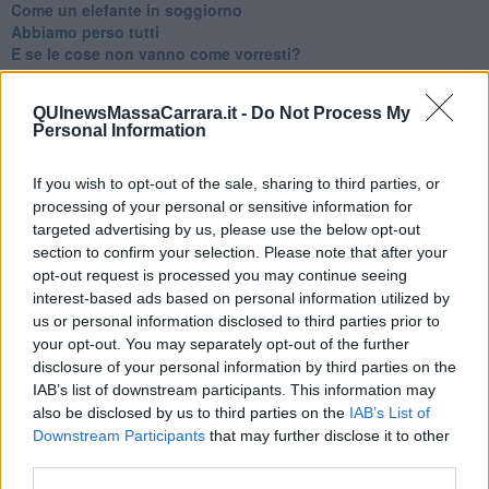
​Come un elefante in soggiorno
​Abbiamo perso tutti
E se le cose non vanno come vorresti?
​Chi sono i genitori elicottero
Come è davvero la terapia
QUInewsMassaCarrara.it -
Do Not Process My
Quando il diritto alla disconnessione non viene accolto
Personal Information
​L’importanza della comunicazione in famiglia
​Il diritto ad essere disconnessi
​Il pensiero dicotomico e la salute mentale
If you wish to opt-out of the sale, sharing to third parties, or
​Consigli di lettura per genitori e non solo
processing of your personal or sensitive information for
​La Clownterapia
targeted advertising by us, please use the below opt-out
​Differenze tra persone frustrate e non
section to confirm your selection. Please note that after your
L’invisibile fatica mentale
opt-out request is processed you may continue seeing
Vacanze a km zero
interest-based ads based on personal information utilized by
​Buone Vacan(si)e!
us or personal information disclosed to third parties prior to
​Il lato positivo delle cose
your opt-out. You may separately opt-out of the further
​Storie antiche di tempi moderni
disclosure of your personal information by third parties on the
​Quello che alle mamme non dicono
IAB’s list of downstream participants. This information may
Adultescenza
also be disclosed by us to third parties on the
IAB’s List of
Homo imbecillis
Downstream Participants
that may further disclose it to other
​4 anni di Blog
third parties.
Quando il silenzio è aggressivo