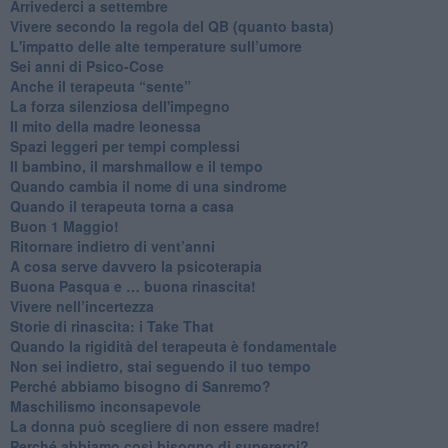
​Arrivederci a settembre
​Vivere secondo la regola del QB (quanto basta)
​L'impatto delle alte temperature sull’umore
Sei anni di Psico-Cose
​Anche il terapeuta “sente”
​La forza silenziosa dell'impegno
​Il mito della madre leonessa
Spazi leggeri per tempi complessi
Il bambino, il marshmallow e il tempo
​Quando cambia il nome di una sindrome
​Quando il terapeuta torna a casa
​Buon 1 Maggio!
Ritornare indietro di vent’anni
​A cosa serve davvero la psicoterapia
​Buona Pasqua e … buona rinascita!
​Vivere nell’incertezza
​Storie di rinascita: i Take That
​Quando la rigidità del terapeuta è fondamentale
​Non sei indietro, stai seguendo il tuo tempo
​Perché abbiamo bisogno di Sanremo?
​Maschilismo inconsapevole
​La donna può scegliere di non essere madre!
​Perché abbiamo così bisogno di supereroi?