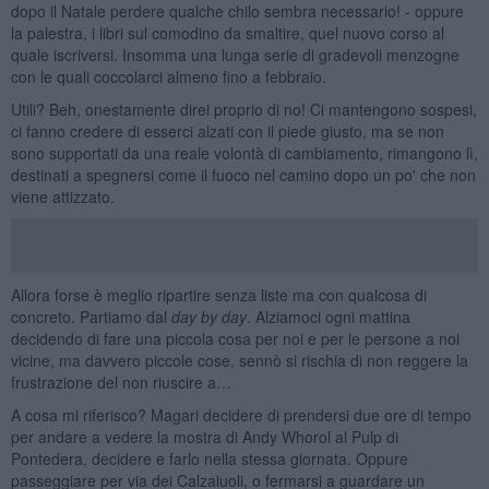
dopo il Natale perdere qualche chilo sembra necessario! - oppure
la palestra, i libri sul comodino da smaltire, quel nuovo corso al
quale iscriversi. Insomma una lunga serie di gradevoli menzogne
con le quali coccolarci almeno fino a febbraio.
Utili? Beh, onestamente direi proprio di no! Ci mantengono sospesi,
ci fanno credere di esserci alzati con il piede giusto, ma se non
sono supportati da una reale volontà di cambiamento, rimangono lì,
destinati a spegnersi come il fuoco nel camino dopo un po' che non
viene attizzato.
Allora forse è meglio ripartire senza liste ma con qualcosa di
concreto. Partiamo dal
day by day
. Alziamoci ogni mattina
decidendo di fare una piccola cosa per noi e per le persone a noi
vicine, ma davvero piccole cose, sennò si rischia di non reggere la
frustrazione del non riuscire a…
A cosa mi riferisco? Magari decidere di prendersi due ore di tempo
per andare a vedere la mostra di Andy Whorol al Pulp di
Pontedera, decidere e farlo nella stessa giornata. Oppure
passeggiare per via dei Calzaiuoli, o fermarsi a guardare un