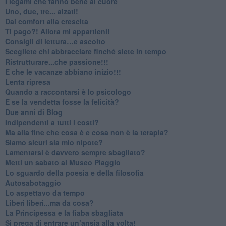
​I legami che fanno bene al cuore
Uno, due, tre... alzati!​
​Dal comfort alla crescita
​Ti pago?! Allora mi appartieni!​
​Consigli di lettura…e ascolto
​Scegliete chi abbracciare finché siete in tempo
​Ristrutturare...che passione!!!
​E che le vacanze abbiano inizio!!!
​Lenta ripresa
​Quando a raccontarsi è lo psicologo
​E se la vendetta fosse la felicità?
​Due anni di Blog
​Indipendenti a tutti i costi?
​Ma alla fine che cosa è e cosa non è la terapia?
​Siamo sicuri sia mio nipote?
​Lamentarsi è davvero sempre sbagliato?
​Metti un sabato al Museo Piaggio
​Lo sguardo della poesia e della filosofia
Autosabotaggio
​Lo aspettavo da tempo
​Liberi liberi...ma da cosa?
​La Principessa e la fiaba sbagliata
Si prega di entrare un’ansia alla volta!