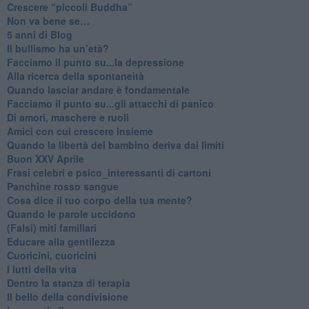
​Crescere “piccoli Buddha”
Non va bene se…
​5 anni di Blog
​Il bullismo ha un’età?
Facciamo il punto su...la depressione
​Alla ricerca della spontaneità
​Quando lasciar andare è fondamentale
Facciamo il punto su...gli attacchi di panico
Di amori, maschere e ruoli
​Amici con cui crescere insieme
​Quando la libertà del bambino deriva dai limiti
Buon XXV Aprile
​Frasi celebri e psico_interessanti di cartoni
​Panchine rosso sangue
​Cosa dice il tuo corpo della tua mente?
​Quando le parole uccidono
​(Falsi) miti familiari
​Educare alla gentilezza
​Cuoricini, cuoricini
I lutti della vita
​Dentro la stanza di terapia
​Il bello della condivisione