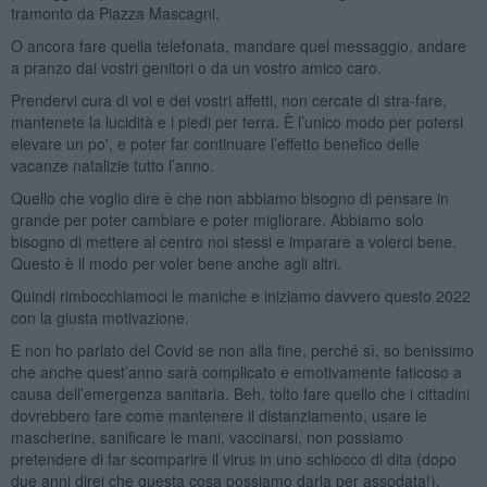
tramonto da Piazza Mascagni.
O ancora fare quella telefonata, mandare quel messaggio, andare
a pranzo dai vostri genitori o da un vostro amico caro.
Prendervi cura di voi e dei vostri affetti, non cercate di stra-fare,
mantenete la lucidità e i piedi per terra. È l’unico modo per potersi
elevare un po', e poter far continuare l’effetto benefico delle
vacanze natalizie tutto l’anno.
Quello che voglio dire è che non abbiamo bisogno di pensare in
grande per poter cambiare e poter migliorare. Abbiamo solo
bisogno di mettere al centro noi stessi e imparare a volerci bene.
Questo è il modo per voler bene anche agli altri.
Quindi rimbocchiamoci le maniche e iniziamo davvero questo 2022
con la giusta motivazione.
E non ho parlato del Covid se non alla fine, perché sì, so benissimo
che anche quest’anno sarà complicato e emotivamente faticoso a
causa dell’emergenza sanitaria. Beh, tolto fare quello che i cittadini
dovrebbero fare come mantenere il distanziamento, usare le
mascherine, sanificare le mani, vaccinarsi, non possiamo
pretendere di far scomparire il virus in uno schiocco di dita (dopo
due anni direi che questa cosa possiamo darla per assodata!).