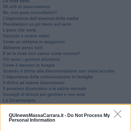
Le cose belle
​Gli stili di attaccamento
No, non puoi controllarlo!!!
​L’importanza dell’assenza della madre
​Prendiamoci un pò meno sul serio
​L’anno che verrà
​Cazzullo e nostre radici
​Come un elefante in soggiorno
​Abbiamo perso tutti
E se le cose non vanno come vorresti?
​Chi sono i genitori elicottero
Come è davvero la terapia
Quando il diritto alla disconnessione non viene accolto
​L’importanza della comunicazione in famiglia
​Il diritto ad essere disconnessi
​Il pensiero dicotomico e la salute mentale
​Consigli di lettura per genitori e non solo
​La Clownterapia
​Differenze tra persone frustrate e non
L’invisibile fatica mentale
QUInewsMassaCarrara.it -
Do Not Process My
Vacanze a km zero
Personal Information
​Buone Vacan(si)e!
​Il lato positivo delle cose