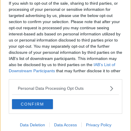
If you wish to opt-out of the sale, sharing to third parties, or
​Storie antiche di tempi moderni
processing of your personal or sensitive information for
​Quello che alle mamme non dicono
Adultescenza
targeted advertising by us, please use the below opt-out
Homo imbecillis
section to confirm your selection. Please note that after your
​4 anni di Blog
opt-out request is processed you may continue seeing
Quando il silenzio è aggressivo
interest-based ads based on personal information utilized by
​Il passato, questo conosciuto!
us or personal information disclosed to third parties prior to
​Clima ballerino e sbalzi d’umore
your opt-out. You may separately opt-out of the further
La maternità
disclosure of your personal information by third parties on the
​L’uomo o l’orso?
IAB’s list of downstream participants. This information may
Non hanno un amico a teatro​
also be disclosed by us to third parties on the
IAB’s List of
​Tutta una questione di rispetto
Downstream Participants
that may further disclose it to other
​Cose che ci esauriscono
third parties.
​Vespa che passione!
​Lasciate ai vostri figli il diritto di piangere
Personal Data Processing Opt Outs
​Parole d’amore regalate al vento
​Essere genitori di un adolescente
​Saper pazientare
CONFIRM
​Giornata del Fiocchetto Lilla
​Venerdì emozionalmente sostenibile
Ma ti ascolti?
Data Deletion
Data Access
Privacy Policy
Contornati di persone che…