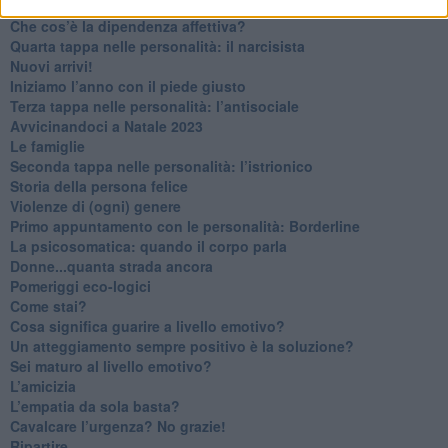
Non dare niente per scontato
Che cos’è la dipendenza affettiva?
Quarta tappa nelle personalità: il narcisista
​Nuovi arrivi!
​Iniziamo l’anno con il piede giusto
​Terza tappa nelle personalità: l’antisociale
​Avvicinandoci a Natale 2023
Le famiglie
Seconda tappa nelle personalità: l’istrionico
​Storia della persona felice
Violenze di (ogni) genere
​Primo appuntamento con le personalità: Borderline
La psicosomatica: quando il corpo parla
Donne...quanta strada ancora
​Pomeriggi eco-logici
​Come stai?
Cosa significa guarire a livello emotivo?
​Un atteggiamento sempre positivo è la soluzione?
​Sei maturo al livello emotivo?
​L’amicizia
​L’empatia da sola basta?
​Cavalcare l’urgenza? No grazie!
Ripartire