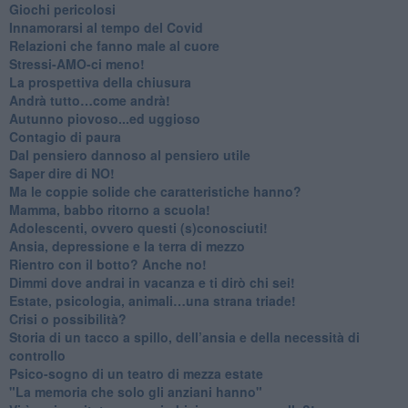
Giochi pericolosi
Innamorarsi al tempo del Covid
​Relazioni che fanno male al cuore
​Stressi-AMO-ci meno!
​La prospettiva della chiusura
​Andrà tutto…come andrà!
Autunno piovoso...ed uggioso
​Contagio di paura
​Dal pensiero dannoso al pensiero utile
​Saper dire di NO!
​Ma le coppie solide che caratteristiche hanno?
​Mamma, babbo ritorno a scuola!
Adolescenti, ovvero questi (s)conosciuti!
Ansia, depressione e la terra di mezzo
​Rientro con il botto? Anche no!
Dimmi dove andrai in vacanza e ti dirò chi sei!
​Estate, psicologia, animali…una strana triade!
​Crisi o possibilità?
​Storia di un tacco a spillo, dell’ansia e della necessità di
controllo
​Psico-sogno di un teatro di mezza estate
"La memoria che solo gli anziani hanno"