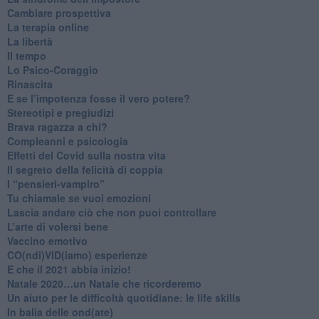
​Cambiare prospettiva
La terapia online
La libertà
​Il tempo
​Lo Psico-Coraggio
Rinascita
​E se l’impotenza fosse il vero potere?
Stereotipi e pregiudizi
​Brava ragazza a chi?
​Compleanni e psicologia
Effetti del Covid sulla nostra vita
Il segreto della felicità di coppia
​I “pensieri-vampiro”
​Tu chiamale se vuoi emozioni
​Lascia andare ciò che non puoi controllare
L’arte di volersi bene
​Vaccino emotivo
CO(ndi)VID(iamo) esperienze
​E che il 2021 abbia inizio!
​Natale 2020…un Natale che ricorderemo
Un aiuto per le difficoltà quotidiane: le life skills
​In balia delle ond(ate)