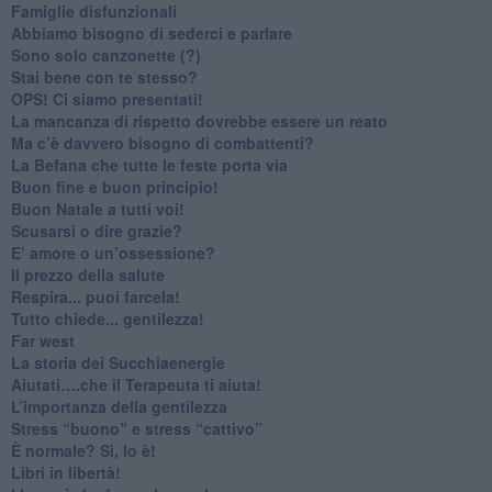
​Famiglie disfunzionali
​Abbiamo bisogno di sederci e parlare
Sono solo canzonette (?)
​Stai bene con te stesso?
​OPS! Ci siamo presentati!
​La mancanza di rispetto dovrebbe essere un reato
​Ma c’è davvero bisogno di combattenti?
​La Befana che tutte le feste porta via
Buon fine e buon principio!
​Buon Natale a tutti voi!
​Scusarsi o dire grazie?
​E’ amore o un’ossessione?
​Il prezzo della salute
​Respira... puoi farcela!
​Tutto chiede... gentilezza!
​Far west
​La storia dei Succhiaenergie
​Aiutati….che il Terapeuta ti aiuta!
​L’importanza della gentilezza
​Stress “buono” e stress “cattivo”
​È normale? Sì, lo è!
​Libri in libertà!