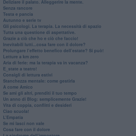
​Deliziare il palato. Alleggerire la mente.
​Senza rancore
​Testa e pancia
​Autunno e serie tv
​Gli psicologi. La terapia. La necessità di spazio
​Tutta una questione di aspettative.
​Grazie a ciò che ho e ciò che faccio!
​Inevitabili lutti...cosa fare con il dolore?
Prolungare l’effetto benefico dell’estate? Si può!
​Letture a km zero
​Aria di ferie: ma la terapia va in vacanza?
​E_state a teatro!
​Consigli di lettura estivi
​Stanchezza mentale: come gestirla
​A come Amico
​Se ami gli altri, prenditi il tuo tempo
​Un anno di Blog: semplicemente Grazie!
​Vita di coppia, conflitti e desideri
​Ciao scuola!
​L’Empatia
​Se mi lasci non vale
Cosa fare con il dolore
​La sindrome dell’impostore