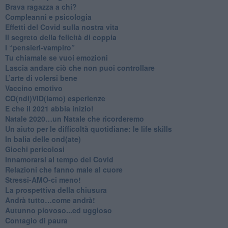
​Brava ragazza a chi?
​Compleanni e psicologia
Effetti del Covid sulla nostra vita
Il segreto della felicità di coppia
​I “pensieri-vampiro”
​Tu chiamale se vuoi emozioni
​Lascia andare ciò che non puoi controllare
L’arte di volersi bene
​Vaccino emotivo
CO(ndi)VID(iamo) esperienze
​E che il 2021 abbia inizio!
​Natale 2020…un Natale che ricorderemo
Un aiuto per le difficoltà quotidiane: le life skills
​In balia delle ond(ate)
Giochi pericolosi
Innamorarsi al tempo del Covid
​Relazioni che fanno male al cuore
​Stressi-AMO-ci meno!
​La prospettiva della chiusura
​Andrà tutto…come andrà!
Autunno piovoso...ed uggioso
​Contagio di paura