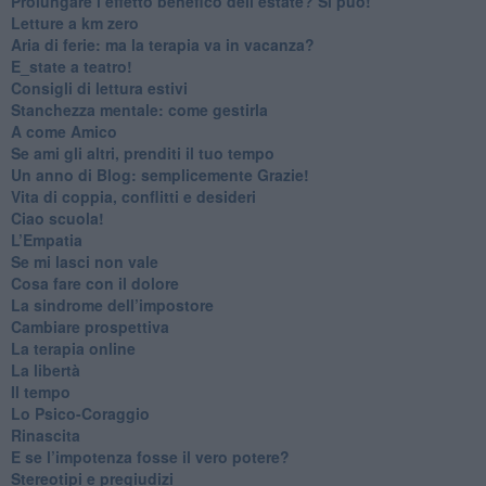
Prolungare l’effetto benefico dell’estate? Si può!
​Letture a km zero
​Aria di ferie: ma la terapia va in vacanza?
​E_state a teatro!
​Consigli di lettura estivi
​Stanchezza mentale: come gestirla
​A come Amico
​Se ami gli altri, prenditi il tuo tempo
​Un anno di Blog: semplicemente Grazie!
​Vita di coppia, conflitti e desideri
​Ciao scuola!
​L’Empatia
​Se mi lasci non vale
Cosa fare con il dolore
​La sindrome dell’impostore
​Cambiare prospettiva
La terapia online
La libertà
​Il tempo
​Lo Psico-Coraggio
Rinascita
​E se l’impotenza fosse il vero potere?
Stereotipi e pregiudizi