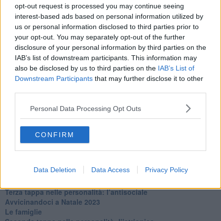
La maternità
opt-out request is processed you may continue seeing
​L’uomo o l’orso?
interest-based ads based on personal information utilized by
Non hanno un amico a teatro​
us or personal information disclosed to third parties prior to
​Tutta una questione di rispetto
your opt-out. You may separately opt-out of the further
​Cose che ci esauriscono
disclosure of your personal information by third parties on the
​Vespa che passione!
IAB’s list of downstream participants. This information may
​Lasciate ai vostri figli il diritto di piangere
also be disclosed by us to third parties on the
IAB’s List of
​Parole d’amore regalate al vento
Downstream Participants
that may further disclose it to other
​Essere genitori di un adolescente
third parties.
​Saper pazientare
​Giornata del Fiocchetto Lilla
Personal Data Processing Opt Outs
​Venerdì emozionalmente sostenibile
Ma ti ascolti?
Contornati di persone che…
CONFIRM
Non dare niente per scontato
Che cos’è la dipendenza affettiva?
Quarta tappa nelle personalità: il narcisista
Data Deletion
Data Access
Privacy Policy
​Nuovi arrivi!
​Iniziamo l’anno con il piede giusto
​Terza tappa nelle personalità: l’antisociale
​Avvicinandoci a Natale 2023
Le famiglie