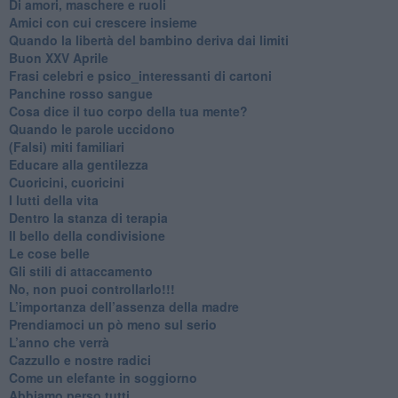
Di amori, maschere e ruoli
​Amici con cui crescere insieme
​Quando la libertà del bambino deriva dai limiti
Buon XXV Aprile
​Frasi celebri e psico_interessanti di cartoni
​Panchine rosso sangue
​Cosa dice il tuo corpo della tua mente?
​Quando le parole uccidono
​(Falsi) miti familiari
​Educare alla gentilezza
​Cuoricini, cuoricini
I lutti della vita
​Dentro la stanza di terapia
​Il bello della condivisione
Le cose belle
​Gli stili di attaccamento
No, non puoi controllarlo!!!
​L’importanza dell’assenza della madre
​Prendiamoci un pò meno sul serio
​L’anno che verrà
​Cazzullo e nostre radici
​Come un elefante in soggiorno
​Abbiamo perso tutti