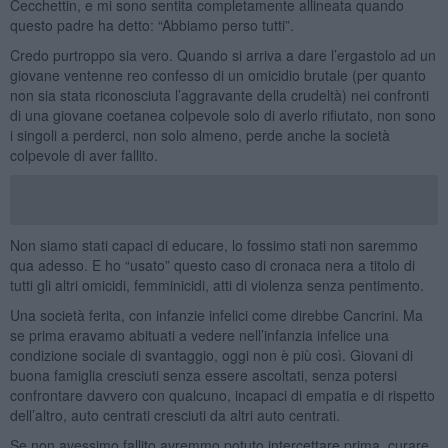
Cecchettin, e mi sono sentita completamente allineata quando
questo padre ha detto: “Abbiamo perso tutti”.
Credo purtroppo sia vero. Quando si arriva a dare l’ergastolo ad un
giovane ventenne reo confesso di un omicidio brutale (per quanto
non sia stata riconosciuta l’aggravante della crudeltà) nei confronti
di una giovane coetanea colpevole solo di averlo rifiutato, non sono
i singoli a perderci, non solo almeno, perde anche la società
colpevole di aver fallito.
Non siamo stati capaci di educare, lo fossimo stati non saremmo
qua adesso. E ho “usato” questo caso di cronaca nera a titolo di
tutti gli altri omicidi, femminicidi, atti di violenza senza pentimento.
Una società ferita, con infanzie infelici come direbbe Cancrini. Ma
se prima eravamo abituati a vedere nell’infanzia infelice una
condizione sociale di svantaggio, oggi non è più così. Giovani di
buona famiglia cresciuti senza essere ascoltati, senza potersi
confrontare davvero con qualcuno, incapaci di empatia e di rispetto
dell’altro, auto centrati cresciuti da altri auto centrati.
Se non avessimo fallito avremmo potuto intercettare prima, curare