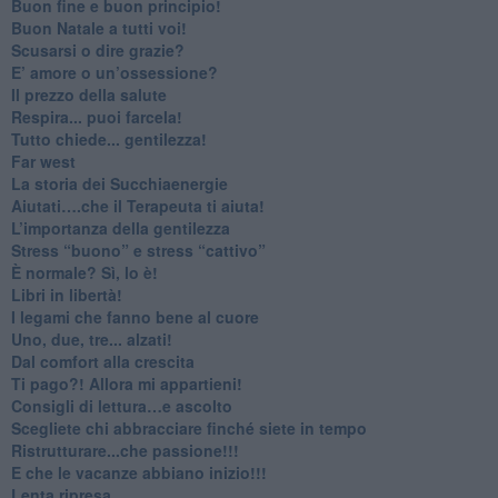
Buon fine e buon principio!
​Buon Natale a tutti voi!
​Scusarsi o dire grazie?
​E’ amore o un’ossessione?
​Il prezzo della salute
​Respira... puoi farcela!
​Tutto chiede... gentilezza!
​Far west
​La storia dei Succhiaenergie
​Aiutati….che il Terapeuta ti aiuta!
​L’importanza della gentilezza
​Stress “buono” e stress “cattivo”
​È normale? Sì, lo è!
​Libri in libertà!
​I legami che fanno bene al cuore
Uno, due, tre... alzati!​
​Dal comfort alla crescita
​Ti pago?! Allora mi appartieni!​
​Consigli di lettura…e ascolto
​Scegliete chi abbracciare finché siete in tempo
​Ristrutturare...che passione!!!
​E che le vacanze abbiano inizio!!!
​Lenta ripresa