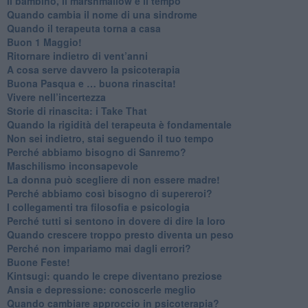
Il bambino, il marshmallow e il tempo
​Quando cambia il nome di una sindrome
​Quando il terapeuta torna a casa
​Buon 1 Maggio!
Ritornare indietro di vent’anni
​A cosa serve davvero la psicoterapia
​Buona Pasqua e … buona rinascita!
​Vivere nell’incertezza
​Storie di rinascita: i Take That
​Quando la rigidità del terapeuta è fondamentale
​Non sei indietro, stai seguendo il tuo tempo
​Perché abbiamo bisogno di Sanremo?
​Maschilismo inconsapevole
​La donna può scegliere di non essere madre!
​Perché abbiamo così bisogno di supereroi?
​I collegamenti tra filosofia e psicologia
​Perché tutti si sentono in dovere di dire la loro
​Quando crescere troppo presto diventa un peso
​Perché non impariamo mai dagli errori?
​Buone Feste!
​Kintsugi: quando le crepe diventano preziose
Ansia e depressione: conoscerle meglio
Quando cambiare approccio in psicoterapia?