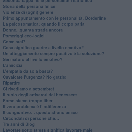
Seconda tappa nelle personalità: l’istrionico
​Storia della persona felice
Violenze di (ogni) genere
​Primo appuntamento con le personalità: Borderline
La psicosomatica: quando il corpo parla
Donne...quanta strada ancora
​Pomeriggi eco-logici
​Come stai?
Cosa significa guarire a livello emotivo?
​Un atteggiamento sempre positivo è la soluzione?
​Sei maturo al livello emotivo?
​L’amicizia
​L’empatia da sola basta?
​Cavalcare l’urgenza? No grazie!
Ripartire
​Ci rivediamo a settembre!
​Il ruolo degli attivatori del benessere
​Forse siamo troppo liberi
​Il vero problema è l’indifferenza
​Il congiuntivo… questo strano amico
​Circondati di persone che…
​Tre anni di Blog
​Lavorare sotto stress significa lavorare male