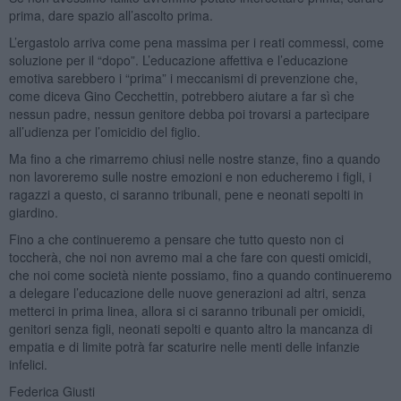
prima, dare spazio all’ascolto prima.
L’ergastolo arriva come pena massima per i reati commessi, come
soluzione per il “dopo”. L’educazione affettiva e l’educazione
emotiva sarebbero i “prima” i meccanismi di prevenzione che,
come diceva Gino Cecchettin, potrebbero aiutare a far sì che
nessun padre, nessun genitore debba poi trovarsi a partecipare
all’udienza per l’omicidio del figlio.
Ma fino a che rimarremo chiusi nelle nostre stanze, fino a quando
non lavoreremo sulle nostre emozioni e non educheremo i figli, i
ragazzi a questo, ci saranno tribunali, pene e neonati sepolti in
giardino.
Fino a che continueremo a pensare che tutto questo non ci
toccherà, che noi non avremo mai a che fare con questi omicidi,
che noi come società niente possiamo, fino a quando continueremo
a delegare l’educazione delle nuove generazioni ad altri, senza
metterci in prima linea, allora si ci saranno tribunali per omicidi,
genitori senza figli, neonati sepolti e quanto altro la mancanza di
empatia e di limite potrà far scaturire nelle menti delle infanzie
infelici.
Federica Giusti