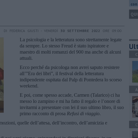
con 
QUI
DI FEDERICA GIUSTI - VENERDÌ
30 SETTEMBRE 2022
ORE 09:00
La psicologia e la letteratura sono strettamente legate
Ult
da sempre. Lo stesso Freud è stato ispiratore e
maestro di molti romanzi del 900 ma anche di alcuni
C
attuali.
Ecco perché da psicologa non avrei saputo resistere
all’”Era dei libri”, il festival della letteratura
indipendente ospitata dal Palp di Pontedera lo scorso
weekend.
A
E poi, come spesso accade, Carmen (Talarico) ci ha
messo lo zampino e mi ha fatto il regalo e l’onore di
invitarmi a presentare con lei il suo ultimo libro, il suo
primo racconto di prosa
Refusi di viaggio
.
ozioni, quelle dell’attesa, dell’incontro, dell’amicizia e
C