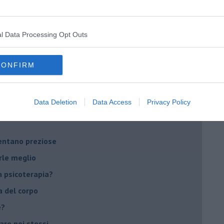
on essere madre!
l Data Processing Opt Outs
di supereroi?
 psicologia
CONFIRM
ere di dire la loro
to diventa un peso
Data Deletion
Data Access
Privacy Policy
li errori?
ventano preziose
rle meglio
 psicoterapia?
a del corpo
e?
vare noi stessi