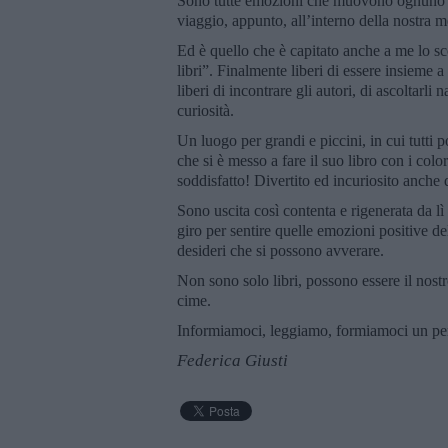
Sono tutte emozioni che muovono ognuno di
viaggio, appunto, all’interno della nostra m
Ed è quello che è capitato anche a me lo s
libri”. Finalmente liberi di essere insieme a 
liberi di incontrare gli autori, di ascoltarli 
curiosità.
Un luogo per grandi e piccini, in cui tutti 
che si è messo a fare il suo libro con i color
soddisfatto! Divertito ed incuriosito anche 
Sono uscita così contenta e rigenerata da l
giro per sentire quelle emozioni positive de
desideri che si possono avverare.
Non sono solo libri, possono essere il nostro
cime.
Informiamoci, leggiamo, formiamoci un pens
Federica Giusti