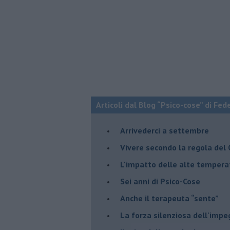
Articoli dal Blog “Psico-cose” di Fed
​Arrivederci a settembre
​Vivere secondo la regola del
​L'impatto delle alte tempera
Sei anni di Psico-Cose
​Anche il terapeuta “sente”
​La forza silenziosa dell'imp