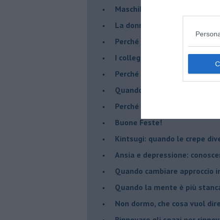
​Maschilismo inconsapevole
​La donna può scegliere di n
Persona
​Perché abbiamo così bisogno 
​I collegamenti tra filosofia e
​Perché tutti si sentono in dov
​Quando crescere troppo pres
​Perché non impariamo mai dag
​Buone Feste!
​Kintsugi: quando le crepe di
Ansia e depressione: conosce
Quando cambiare approccio in
​Quando la mente è più stanc
Non dormo, che cosa vuol dir
​Rinnovare gli spazi per rinno