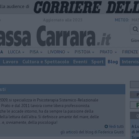
alla audience di
o
Aggiornato alle 20:25
METEO:
MAS
Gio
NA
LUCCA
PISA
LIVORNO
PISTOIA
PRATO
FIRENZ
Lavoro
Cultura e Spettacolo
Eventi
Sport
Blog
Intervi
sti
2009, si specializza in Psicoterapia Sistemico-Relazionale
 Prato e dal 2011 lavora come libera professionista.
 che le accade intorno, ha da sempre la passione della
Q
ella lettura dall’altra. Si definisce amante del mare, delle
 e, ovviamente, della psicologia!
Vedi tutti
A L
gli articoli del blog di Federica Giusti
di 
Scar