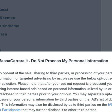
lessi
 il tempo
na sindrome
casa
i
oterapia
ssaCarrara.it -
Do Not Process My Personal Information
scita!
to opt-out of the sale, sharing to third parties, or processing of your per
formation for targeted advertising by us, please use the below opt-out s
t
r selection. Please note that after your opt-out request is processed y
eing interest-based ads based on personal information utilized by us or
peuta è fondamentale
disclosed to third parties prior to your opt-out. You may separately opt-
losure of your personal information by third parties on the IAB’s list of
do il tuo tempo
. This information may also be disclosed by us to third parties on the
IA
Sanremo?
Participants
that may further disclose it to other third parties.