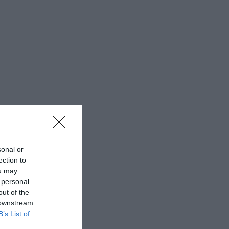
sonal or
ection to
ou may
 personal
out of the
 downstream
B’s List of