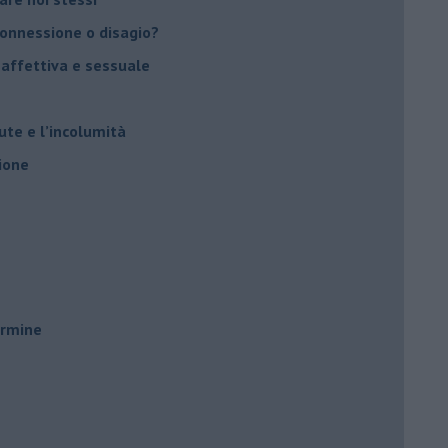
 connessione o disagio?
 affettiva e sessuale
ute e l’incolumità
ione
ermine