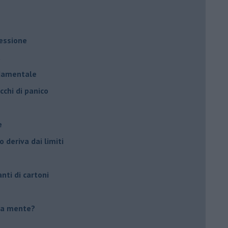
ressione
à
ndamentale
cchi di panico
e
 deriva dai limiti
anti di cartoni
tua mente?