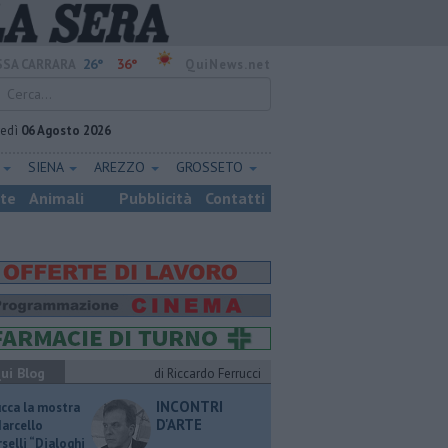
26°
36°
SA CARRARA
QuiNews.net
vedì
06 Agosto 2026
E
SIENA
AREZZO
GROSSETO
ste
Animali
Pubblicità
Contatti
ui Blog
di Riccardo Ferrucci
INCONTRI
ucca la mostra
D'ARTE
Marcello
selli “Dialoghi