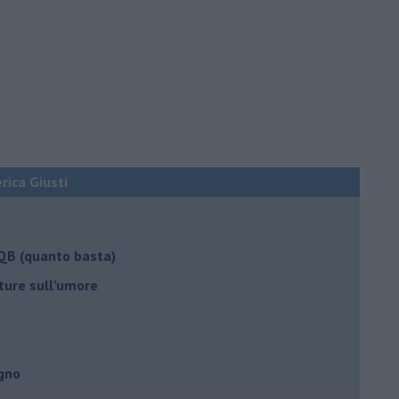
erica Giusti
 QB (quanto basta)
ture sull’umore
egno