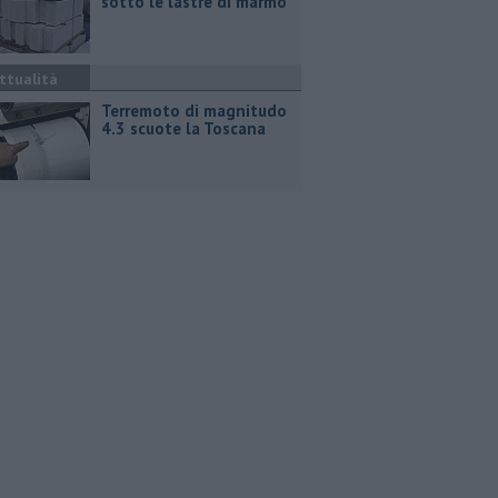
sotto le lastre di marmo
ttualità
Terremoto di magnitudo
4.3 scuote la Toscana