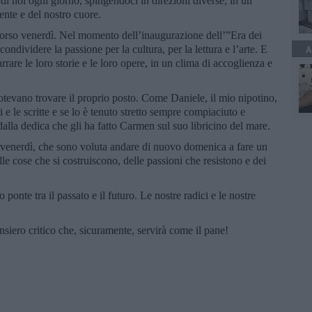
 noi ogni giorno, spingendoci in direzioni diverse, in un
ente e del nostro cuore.
corso venerdì. Nel momento dell’inaugurazione dell’”Era dei
condividere la passione per la cultura, per la lettura e l’arte. E
A
narrare le loro storie e le loro opere, in un clima di accoglienza e
potevano trovare il proprio posto. Come Daniele, il mio nipotino,
i e le scritte e se lo è tenuto stretto sempre compiaciuto e
dalla dedica che gli ha fatto Carmen sul suo libricino del mare.
ì venerdì, che sono voluta andare di nuovo domenica a fare un
lle cose che si costruiscono, delle passioni che resistono e dei
 ponte tra il passato e il futuro. Le nostre radici e le nostre
iero critico che, sicuramente, servirà come il pane!