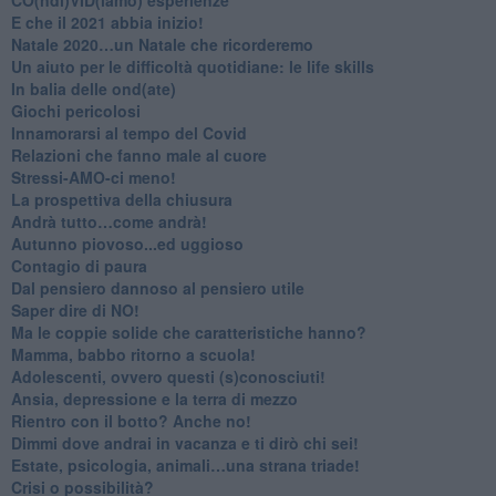
​E che il 2021 abbia inizio!
​Natale 2020…un Natale che ricorderemo
Un aiuto per le difficoltà quotidiane: le life skills
​In balia delle ond(ate)
Giochi pericolosi
Innamorarsi al tempo del Covid
​Relazioni che fanno male al cuore
​Stressi-AMO-ci meno!
​La prospettiva della chiusura
​Andrà tutto…come andrà!
Autunno piovoso...ed uggioso
​Contagio di paura
​Dal pensiero dannoso al pensiero utile
​Saper dire di NO!
​Ma le coppie solide che caratteristiche hanno?
​Mamma, babbo ritorno a scuola!
Adolescenti, ovvero questi (s)conosciuti!
Ansia, depressione e la terra di mezzo
​Rientro con il botto? Anche no!
Dimmi dove andrai in vacanza e ti dirò chi sei!
​Estate, psicologia, animali…una strana triade!
​Crisi o possibilità?