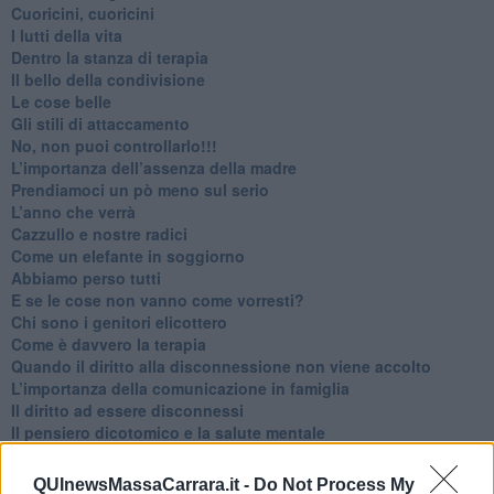
​Cuoricini, cuoricini
I lutti della vita
​Dentro la stanza di terapia
​Il bello della condivisione
Le cose belle
​Gli stili di attaccamento
No, non puoi controllarlo!!!
​L’importanza dell’assenza della madre
​Prendiamoci un pò meno sul serio
​L’anno che verrà
​Cazzullo e nostre radici
​Come un elefante in soggiorno
​Abbiamo perso tutti
E se le cose non vanno come vorresti?
​Chi sono i genitori elicottero
Come è davvero la terapia
Quando il diritto alla disconnessione non viene accolto
​L’importanza della comunicazione in famiglia
​Il diritto ad essere disconnessi
​Il pensiero dicotomico e la salute mentale
​Consigli di lettura per genitori e non solo
​La Clownterapia
QUInewsMassaCarrara.it -
Do Not Process My