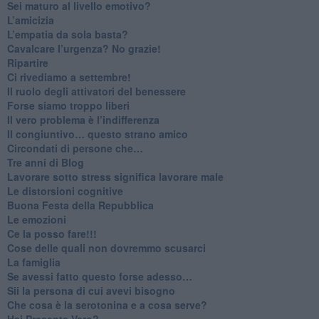
​Sei maturo al livello emotivo?
​L’amicizia
​L’empatia da sola basta?
​Cavalcare l’urgenza? No grazie!
Ripartire
​Ci rivediamo a settembre!
​Il ruolo degli attivatori del benessere
​Forse siamo troppo liberi
​Il vero problema è l’indifferenza
​Il congiuntivo… questo strano amico
​Circondati di persone che…
​Tre anni di Blog
​Lavorare sotto stress significa lavorare male
​Le distorsioni cognitive
​Buona Festa della Repubblica
Le emozioni
​Ce la posso fare!!!
​Cose delle quali non dovremmo scusarci
​La famiglia
​Se avessi fatto questo forse adesso…
​Sii la persona di cui avevi bisogno
Che cosa è la serotonina e a cosa serve?
​Hai Presente Vero?