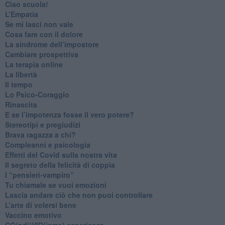
​Ciao scuola!
​L’Empatia
​Se mi lasci non vale
Cosa fare con il dolore
​La sindrome dell’impostore
​Cambiare prospettiva
La terapia online
La libertà
​Il tempo
​Lo Psico-Coraggio
Rinascita
​E se l’impotenza fosse il vero potere?
Stereotipi e pregiudizi
​Brava ragazza a chi?
​Compleanni e psicologia
Effetti del Covid sulla nostra vita
Il segreto della felicità di coppia
​I “pensieri-vampiro”
​Tu chiamale se vuoi emozioni
​Lascia andare ciò che non puoi controllare
L’arte di volersi bene
​Vaccino emotivo
CO(ndi)VID(iamo) esperienze