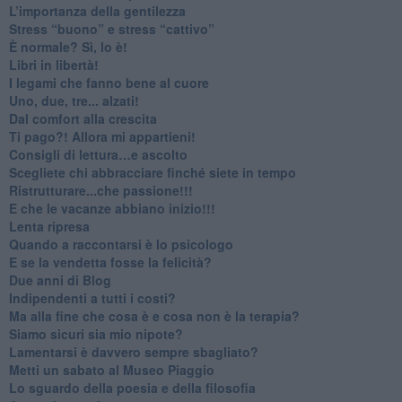
​L’importanza della gentilezza
​Stress “buono” e stress “cattivo”
​È normale? Sì, lo è!
​Libri in libertà!
​I legami che fanno bene al cuore
Uno, due, tre... alzati!​
​Dal comfort alla crescita
​Ti pago?! Allora mi appartieni!​
​Consigli di lettura…e ascolto
​Scegliete chi abbracciare finché siete in tempo
​Ristrutturare...che passione!!!
​E che le vacanze abbiano inizio!!!
​Lenta ripresa
​Quando a raccontarsi è lo psicologo
​E se la vendetta fosse la felicità?
​Due anni di Blog
​Indipendenti a tutti i costi?
​Ma alla fine che cosa è e cosa non è la terapia?
​Siamo sicuri sia mio nipote?
​Lamentarsi è davvero sempre sbagliato?
​Metti un sabato al Museo Piaggio
​Lo sguardo della poesia e della filosofia