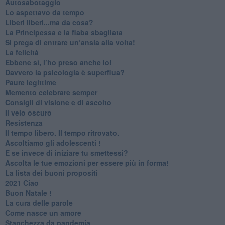
Autosabotaggio
​Lo aspettavo da tempo
​Liberi liberi...ma da cosa?
​La Principessa e la fiaba sbagliata
Si prega di entrare un’ansia alla volta!
​La felicità
​Ebbene sì, l’ho preso anche io!
​Davvero la psicologia è superflua?
Paure legittime
​Memento celebrare semper
​Consigli di visione e di ascolto
​Il velo oscuro
Resistenza
​Il tempo libero. Il tempo ritrovato.
Ascoltiamo gli adolescenti !
​E se invece di iniziare tu smettessi?
​Ascolta le tue emozioni per essere più in forma!
​La lista dei buoni propositi
2021 Ciao
Buon Natale !
​La cura delle parole
​Come nasce un amore
Stanchezza da pandemia