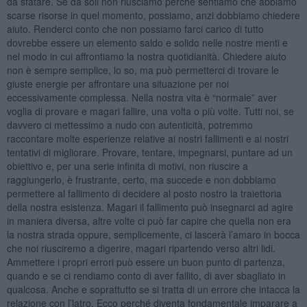
da sfatare. Se da soli non riusciamo perché sentiamo che abbiamo
scarse risorse in quel momento, possiamo, anzi dobbiamo chiedere
aiuto. Renderci conto che non possiamo farci carico di tutto
dovrebbe essere un elemento saldo e solido nelle nostre menti e
nel modo in cui affrontiamo la nostra quotidianità. Chiedere aiuto
non è sempre semplice, lo so, ma può permetterci di trovare le
giuste energie per affrontare una situazione per noi
eccessivamente complessa. Nella nostra vita è “normale” aver
voglia di provare e magari fallire, una volta o più volte. Tutti noi, se
davvero ci mettessimo a nudo con autenticità, potremmo
raccontare molte esperienze relative ai nostri fallimenti e ai nostri
tentativi di migliorare. Provare, tentare, impegnarsi, puntare ad un
obiettivo e, per una serie infinita di motivi, non riuscire a
raggiungerlo, è frustrante, certo, ma succede e non dobbiamo
permettere al fallimento di decidere al posto nostro la traiettoria
della nostra esistenza. Magari il fallimento può insegnarci ad agire
in maniera diversa, altre volte ci può far capire che quella non era
la nostra strada oppure, semplicemente, ci lascerà l’amaro in bocca
che noi riusciremo a digerire, magari ripartendo verso altri lidi.
Ammettere i propri errori può essere un buon punto di partenza,
quando e se ci rendiamo conto di aver fallito, di aver sbagliato in
qualcosa. Anche e soprattutto se si tratta di un errore che intacca la
relazione con l’latro. Ecco perché diventa fondamentale imparare a