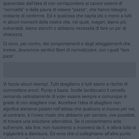
spaventate dall’idea di non corrispondere ai canoni esterni di
“normalità” e dalla paura di essere “pazze”, che hanno bisogno
costante di conferme. Ed è qualcosa che capita più o meno a tutti
in alcuni momenti della nostra vita, nei quali, magari, siamo più
vulnerabili, siamo stanchi o abbiamo necessità di fare un po' di
chiarezza.
Ci sono, per contro, dei comportamenti e degli atteggiamenti che,
invece, dovremmo sentirci liberi di normalizzare, con i quali “fare
pace”.
Vi faccio alcuni esempi. Tutti sbagliamo e tutti siamo a rischio di
commettere errori. Punto e basta. Inutile lambiccarci il cervello
cercando ostinatamente di voler essere sempre e comunque in
grado di non sbagliare mai. Accettare l’idea di sbagliare non
significa starsene passivi nell’attesa che qualcuno si muova per noi,
al contrario, è l’unico modo che abbiamo per cercare, ove possibile,
di trovare una soluzione alternativa. Se ci concentriamo solo
sull’errore, alla fine, non riusciremo a muoverci da lì, e allora tutto si
ingigantirà a dismisura. Ed ecco che ci colleghiamo all’altro punto