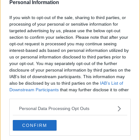
​Differenze tra persone frustrate e non
Personal Information
L’invisibile fatica mentale
Vacanze a km zero
If you wish to opt-out of the sale, sharing to third parties, or
​Buone Vacan(si)e!
processing of your personal or sensitive information for
​Il lato positivo delle cose
targeted advertising by us, please use the below opt-out
​Storie antiche di tempi moderni
section to confirm your selection. Please note that after your
​Quello che alle mamme non dicono
opt-out request is processed you may continue seeing
Adultescenza
interest-based ads based on personal information utilized by
Homo imbecillis
us or personal information disclosed to third parties prior to
​4 anni di Blog
Quando il silenzio è aggressivo
your opt-out. You may separately opt-out of the further
​Il passato, questo conosciuto!
disclosure of your personal information by third parties on the
​Clima ballerino e sbalzi d’umore
IAB’s list of downstream participants. This information may
La maternità
also be disclosed by us to third parties on the
IAB’s List of
​L’uomo o l’orso?
Downstream Participants
that may further disclose it to other
Non hanno un amico a teatro​
third parties.
​Tutta una questione di rispetto
​Cose che ci esauriscono
Personal Data Processing Opt Outs
​Vespa che passione!
​Lasciate ai vostri figli il diritto di piangere
CONFIRM
​Parole d’amore regalate al vento
​Essere genitori di un adolescente
​Saper pazientare