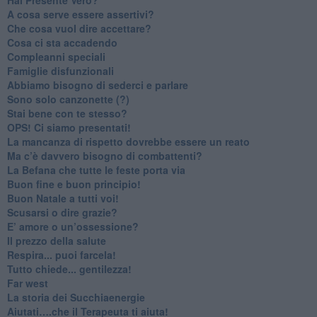
A cosa serve essere assertivi?
​Che cosa vuol dire accettare?
​Cosa ci sta accadendo
​Compleanni speciali
​Famiglie disfunzionali
​Abbiamo bisogno di sederci e parlare
Sono solo canzonette (?)
​Stai bene con te stesso?
​OPS! Ci siamo presentati!
​La mancanza di rispetto dovrebbe essere un reato
​Ma c’è davvero bisogno di combattenti?
​La Befana che tutte le feste porta via
Buon fine e buon principio!
​Buon Natale a tutti voi!
​Scusarsi o dire grazie?
​E’ amore o un’ossessione?
​Il prezzo della salute
​Respira... puoi farcela!
​Tutto chiede... gentilezza!
​Far west
​La storia dei Succhiaenergie
​Aiutati….che il Terapeuta ti aiuta!