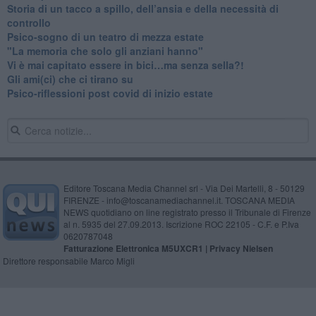
​Storia di un tacco a spillo, dell’ansia e della necessità di
controllo
​Psico-sogno di un teatro di mezza estate
"La memoria che solo gli anziani hanno"
​Vi è mai capitato essere in bici…ma senza sella?!
​Gli ami(ci) che ci tirano su
Psico-riflessioni post covid di inizio estate
Editore Toscana Media Channel srl - Via Dei Martelli, 8 - 50129
FIRENZE - info@toscanamediachannel.it. TOSCANA MEDIA
NEWS quotidiano on line registrato presso il Tribunale di Firenze
al n. 5935 del 27.09.2013. Iscrizione ROC 22105 - C.F. e P.Iva
0620787048
Fatturazione Elettronica M5UXCR1 |
Privacy Nielsen
Direttore responsabile Marco Migli
Powered by
Aperion.it