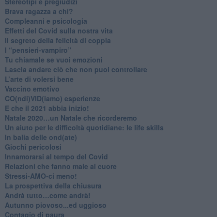
Stereotipi e pregiudizi
​Brava ragazza a chi?
​Compleanni e psicologia
Effetti del Covid sulla nostra vita
Il segreto della felicità di coppia
​I “pensieri-vampiro”
​Tu chiamale se vuoi emozioni
​Lascia andare ciò che non puoi controllare
L’arte di volersi bene
​Vaccino emotivo
CO(ndi)VID(iamo) esperienze
​E che il 2021 abbia inizio!
​Natale 2020…un Natale che ricorderemo
Un aiuto per le difficoltà quotidiane: le life skills
​In balia delle ond(ate)
Giochi pericolosi
Innamorarsi al tempo del Covid
​Relazioni che fanno male al cuore
​Stressi-AMO-ci meno!
​La prospettiva della chiusura
​Andrà tutto…come andrà!
Autunno piovoso...ed uggioso
​Contagio di paura