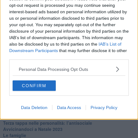
La maternità
opt-out request is processed you may continue seeing
​L’uomo o l’orso?
interest-based ads based on personal information utilized by
Non hanno un amico a teatro​
us or personal information disclosed to third parties prior to
​Tutta una questione di rispetto
your opt-out. You may separately opt-out of the further
​Cose che ci esauriscono
disclosure of your personal information by third parties on the
​Vespa che passione!
IAB’s list of downstream participants. This information may
​Lasciate ai vostri figli il diritto di piangere
also be disclosed by us to third parties on the
IAB’s List of
​Parole d’amore regalate al vento
Downstream Participants
that may further disclose it to other
​Essere genitori di un adolescente
third parties.
​Saper pazientare
​Giornata del Fiocchetto Lilla
Personal Data Processing Opt Outs
​Venerdì emozionalmente sostenibile
Ma ti ascolti?
Contornati di persone che…
CONFIRM
Non dare niente per scontato
Che cos’è la dipendenza affettiva?
Quarta tappa nelle personalità: il narcisista
Data Deletion
Data Access
Privacy Policy
​Nuovi arrivi!
​Iniziamo l’anno con il piede giusto
​Terza tappa nelle personalità: l’antisociale
​Avvicinandoci a Natale 2023
Le famiglie