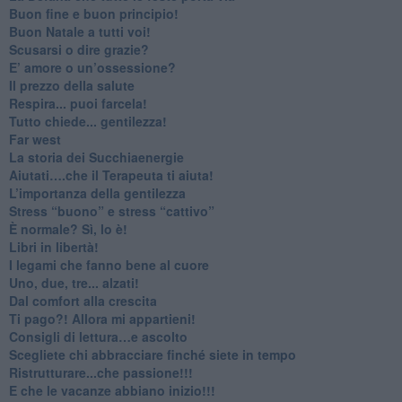
Buon fine e buon principio!
​Buon Natale a tutti voi!
​Scusarsi o dire grazie?
​E’ amore o un’ossessione?
​Il prezzo della salute
​Respira... puoi farcela!
​Tutto chiede... gentilezza!
​Far west
​La storia dei Succhiaenergie
​Aiutati….che il Terapeuta ti aiuta!
​L’importanza della gentilezza
​Stress “buono” e stress “cattivo”
​È normale? Sì, lo è!
​Libri in libertà!
​I legami che fanno bene al cuore
Uno, due, tre... alzati!​
​Dal comfort alla crescita
​Ti pago?! Allora mi appartieni!​
​Consigli di lettura…e ascolto
​Scegliete chi abbracciare finché siete in tempo
​Ristrutturare...che passione!!!
​E che le vacanze abbiano inizio!!!