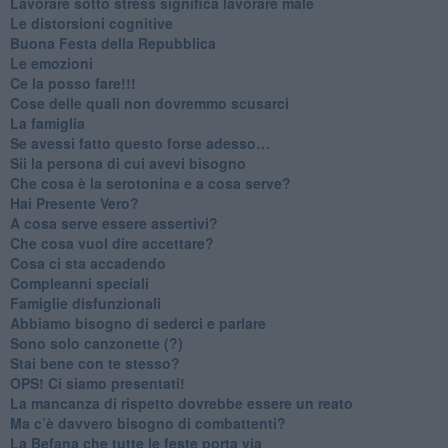
​Lavorare sotto stress significa lavorare male
​Le distorsioni cognitive
​Buona Festa della Repubblica
Le emozioni
​Ce la posso fare!!!
​Cose delle quali non dovremmo scusarci
​La famiglia
​Se avessi fatto questo forse adesso…
​Sii la persona di cui avevi bisogno
Che cosa è la serotonina e a cosa serve?
​Hai Presente Vero?
A cosa serve essere assertivi?
​Che cosa vuol dire accettare?
​Cosa ci sta accadendo
​Compleanni speciali
​Famiglie disfunzionali
​Abbiamo bisogno di sederci e parlare
Sono solo canzonette (?)
​Stai bene con te stesso?
​OPS! Ci siamo presentati!
​La mancanza di rispetto dovrebbe essere un reato
​Ma c’è davvero bisogno di combattenti?
​La Befana che tutte le feste porta via