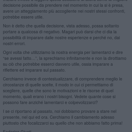
decisione possibile da prendere nel momento in cui la si è presa,
avere un atteggiamento più accogliente nei nostri stessi confronti,
potrebbe essere utile.
Non è detto che quella decisione, vista adesso, possa soltanto
portare a qualcosa di negativo. Magari può darsi che ci dia la
possibilità di imparare dalle nostre esperienze e perché no, dai
nostri errori.
Ogni volta che utilizziamo la nostra energia per lamentarci e dire
“se avessi fatto…”, la sprechiamo infinitamente e non la dirottiamo
su ciò che potrebbe esserci davvero utile, ossia imparare a
riflettere ed imparare sul passato.
Cerchiamo invece di contestualizzare, di comprendere meglio le
circostanze di quelle scelte, il modo in cui ci permettiamo di
scegliere, quelle che sono le motivazioni e le risorse di quel
momento, quali erano i nostri bisogni. Vedete quante cose si
possono fare anziché lamentarci e colpevolizzarci?
I se ci riportano al passato, noi dobbiamo provare a stare nel
presente, nel qui ed ora. Cerchiamo il cambiamento adesso
piuttosto che focalizzarci su quello che non abbiamo fatto prima!
Federica Giusti