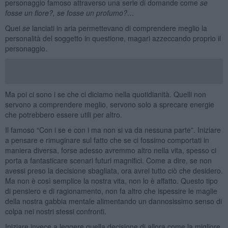
personaggio famoso attraverso una serie di domande come
se
fosse un fiore?, se fosse un profumo?…
Quei
se
lanciati in aria permettevano di comprendere meglio la
personalità del soggetto in questione, magari azzeccando proprio il
personaggio.
Ma poi ci sono i se che ci diciamo nella quotidianità. Quelli non
servono a comprendere meglio, servono solo a sprecare energie
che potrebbero essere utili per altro.
Il famoso “Con i se e con i ma non si va da nessuna parte”. Iniziare
a pensare e rimuginare sul fatto che se ci fossimo comportati in
maniera diversa, forse adesso avremmo altro nella vita, spesso ci
porta a fantasticare scenari futuri magnifici. Come a dire, se non
avessi preso la decisione sbagliata, ora avrei tutto ciò che desidero.
Ma non è così semplice la nostra vita, non lo è affatto. Questo tipo
di pensiero e di ragionamento, non fa altro che ispessire le maglie
della nostra gabbia mentale alimentando un dannosissimo senso di
colpa nei nostri stessi confronti.
Iniziare invece a leggere quella decisione di allora come la migliore