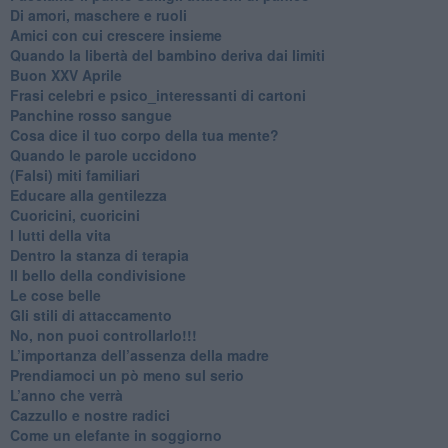
Di amori, maschere e ruoli
​Amici con cui crescere insieme
​Quando la libertà del bambino deriva dai limiti
Buon XXV Aprile
​Frasi celebri e psico_interessanti di cartoni
​Panchine rosso sangue
​Cosa dice il tuo corpo della tua mente?
​Quando le parole uccidono
​(Falsi) miti familiari
​Educare alla gentilezza
​Cuoricini, cuoricini
I lutti della vita
​Dentro la stanza di terapia
​Il bello della condivisione
Le cose belle
​Gli stili di attaccamento
No, non puoi controllarlo!!!
​L’importanza dell’assenza della madre
​Prendiamoci un pò meno sul serio
​L’anno che verrà
​Cazzullo e nostre radici
​Come un elefante in soggiorno