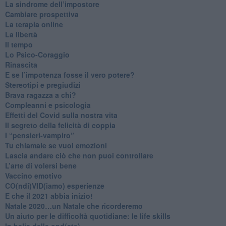
​La sindrome dell’impostore
​Cambiare prospettiva
La terapia online
La libertà
​Il tempo
​Lo Psico-Coraggio
Rinascita
​E se l’impotenza fosse il vero potere?
Stereotipi e pregiudizi
​Brava ragazza a chi?
​Compleanni e psicologia
Effetti del Covid sulla nostra vita
Il segreto della felicità di coppia
​I “pensieri-vampiro”
​Tu chiamale se vuoi emozioni
​Lascia andare ciò che non puoi controllare
L’arte di volersi bene
​Vaccino emotivo
CO(ndi)VID(iamo) esperienze
​E che il 2021 abbia inizio!
​Natale 2020…un Natale che ricorderemo
Un aiuto per le difficoltà quotidiane: le life skills
​In balia delle ond(ate)