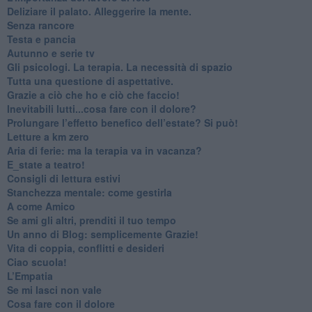
​Deliziare il palato. Alleggerire la mente.
​Senza rancore
​Testa e pancia
​Autunno e serie tv
​Gli psicologi. La terapia. La necessità di spazio
​Tutta una questione di aspettative.
​Grazie a ciò che ho e ciò che faccio!
​Inevitabili lutti...cosa fare con il dolore?
Prolungare l’effetto benefico dell’estate? Si può!
​Letture a km zero
​Aria di ferie: ma la terapia va in vacanza?
​E_state a teatro!
​Consigli di lettura estivi
​Stanchezza mentale: come gestirla
​A come Amico
​Se ami gli altri, prenditi il tuo tempo
​Un anno di Blog: semplicemente Grazie!
​Vita di coppia, conflitti e desideri
​Ciao scuola!
​L’Empatia
​Se mi lasci non vale
Cosa fare con il dolore