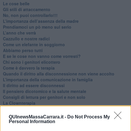
Le cose belle
​Gli stili di attaccamento
No, non puoi controllarlo!!!
​L’importanza dell’assenza della madre
​Prendiamoci un pò meno sul serio
​L’anno che verrà
​Cazzullo e nostre radici
​Come un elefante in soggiorno
​Abbiamo perso tutti
E se le cose non vanno come vorresti?
​Chi sono i genitori elicottero
Come è davvero la terapia
Quando il diritto alla disconnessione non viene accolto
​L’importanza della comunicazione in famiglia
​Il diritto ad essere disconnessi
​Il pensiero dicotomico e la salute mentale
​Consigli di lettura per genitori e non solo
​La Clownterapia
​Differenze tra persone frustrate e non
L’invisibile fatica mentale
QUInewsMassaCarrara.it -
Do Not Process My
Vacanze a km zero
Personal Information
​Buone Vacan(si)e!