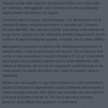
Talvolta anche nelle relazioni di coppia si finisce con il dare tutto
per scontato, distruggendo così l’universo emotivo e personale
degli individui che formano la coppia.
Cosa fare allora? Curare i piccoli dettagli, non dimenticare mai di
cercare di essere empatici ed entrare in contatto con l’universo
emotivo dell’altro. Non sempre è facile, soprattutto nelle relazioni di
lungo corso, proprio perché l’abitudine prende il sopravvento e ci fa
credere di essere impegnati quando, in realtà, non lo siamo affatto.
Appoggiarsi a qualcuno credendo che, semplicemente perché c’è
sempre stato, ci sia ancora ancora ed ancora, non è d’aiuto a fare
sì che le cose procedano in questa direzione. E’ un po' come dover
dare acqua ad una pianta (sapete quanto io sia affezionata alla
metafora del pero). Se non ce ne occupiamo costantemente e nel
modo giusto, la pianta non potrà aver modo di crescere sana e
rigogliosa.
Mettere dei sani paletti, in ogni tipo di relazione, e non permettere
all’altro di travalicarli calpestando i nostri sentimenti, deve essere il
nostro compito primario. Non diamo per scontato che siano gli altri
a doversi prendere cura di noi. Se non lo facciamo in prima
persona, sarà difficile che qualcuno ci sostituisca.