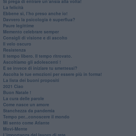
Si prega di entrare un’ansia alla volta!
​La felicità
​Ebbene sì, l’ho preso anche io!
​Davvero la psicologia è superflua?
Paure legittime
​Memento celebrare semper
​Consigli di visione e di ascolto
​Il velo oscuro
Resistenza
​Il tempo libero. Il tempo ritrovato.
Ascoltiamo gli adolescenti !
​E se invece di iniziare tu smettessi?
​Ascolta le tue emozioni per essere più in forma!
​La lista dei buoni propositi
2021 Ciao
Buon Natale !
​La cura delle parole
​Come nasce un amore
Stanchezza da pandemia
​Tempo per...conoscere il mondo
​Mi sento come Atlante
​Movi-Mente
​L’importanza del lavoro di rete