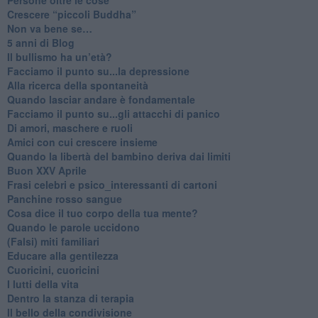
​Crescere “piccoli Buddha”
Non va bene se…
​5 anni di Blog
​Il bullismo ha un’età?
Facciamo il punto su...la depressione
​Alla ricerca della spontaneità
​Quando lasciar andare è fondamentale
Facciamo il punto su...gli attacchi di panico
Di amori, maschere e ruoli
​Amici con cui crescere insieme
​Quando la libertà del bambino deriva dai limiti
Buon XXV Aprile
​Frasi celebri e psico_interessanti di cartoni
​Panchine rosso sangue
​Cosa dice il tuo corpo della tua mente?
​Quando le parole uccidono
​(Falsi) miti familiari
​Educare alla gentilezza
​Cuoricini, cuoricini
I lutti della vita
​Dentro la stanza di terapia
​Il bello della condivisione