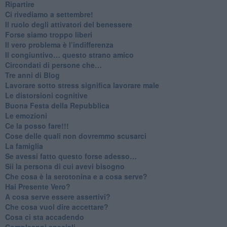
Ripartire
​Ci rivediamo a settembre!
​Il ruolo degli attivatori del benessere
​Forse siamo troppo liberi
​Il vero problema è l’indifferenza
​Il congiuntivo… questo strano amico
​Circondati di persone che…
​Tre anni di Blog
​Lavorare sotto stress significa lavorare male
​Le distorsioni cognitive
​Buona Festa della Repubblica
Le emozioni
​Ce la posso fare!!!
​Cose delle quali non dovremmo scusarci
​La famiglia
​Se avessi fatto questo forse adesso…
​Sii la persona di cui avevi bisogno
Che cosa è la serotonina e a cosa serve?
​Hai Presente Vero?
A cosa serve essere assertivi?
​Che cosa vuol dire accettare?
​Cosa ci sta accadendo
​Compleanni speciali