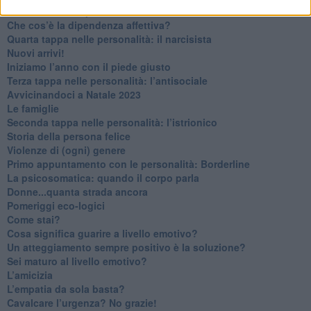
Non dare niente per scontato
Che cos’è la dipendenza affettiva?
Quarta tappa nelle personalità: il narcisista
​Nuovi arrivi!
​Iniziamo l’anno con il piede giusto
​Terza tappa nelle personalità: l’antisociale
​Avvicinandoci a Natale 2023
Le famiglie
Seconda tappa nelle personalità: l’istrionico
​Storia della persona felice
Violenze di (ogni) genere
​Primo appuntamento con le personalità: Borderline
La psicosomatica: quando il corpo parla
Donne...quanta strada ancora
​Pomeriggi eco-logici
​Come stai?
Cosa significa guarire a livello emotivo?
​Un atteggiamento sempre positivo è la soluzione?
​Sei maturo al livello emotivo?
​L’amicizia
​L’empatia da sola basta?
​Cavalcare l’urgenza? No grazie!