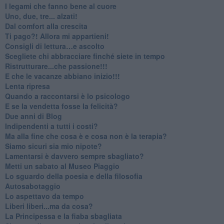
​I legami che fanno bene al cuore
Uno, due, tre... alzati!​
​Dal comfort alla crescita
​Ti pago?! Allora mi appartieni!​
​Consigli di lettura…e ascolto
​Scegliete chi abbracciare finché siete in tempo
​Ristrutturare...che passione!!!
​E che le vacanze abbiano inizio!!!
​Lenta ripresa
​Quando a raccontarsi è lo psicologo
​E se la vendetta fosse la felicità?
​Due anni di Blog
​Indipendenti a tutti i costi?
​Ma alla fine che cosa è e cosa non è la terapia?
​Siamo sicuri sia mio nipote?
​Lamentarsi è davvero sempre sbagliato?
​Metti un sabato al Museo Piaggio
​Lo sguardo della poesia e della filosofia
Autosabotaggio
​Lo aspettavo da tempo
​Liberi liberi...ma da cosa?
​La Principessa e la fiaba sbagliata