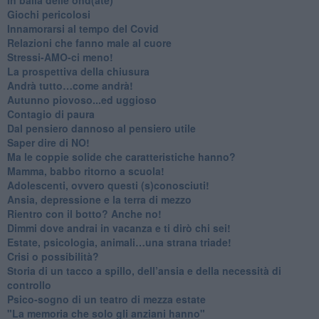
Giochi pericolosi
Innamorarsi al tempo del Covid
​Relazioni che fanno male al cuore
​Stressi-AMO-ci meno!
​La prospettiva della chiusura
​Andrà tutto…come andrà!
Autunno piovoso...ed uggioso
​Contagio di paura
​Dal pensiero dannoso al pensiero utile
​Saper dire di NO!
​Ma le coppie solide che caratteristiche hanno?
​Mamma, babbo ritorno a scuola!
Adolescenti, ovvero questi (s)conosciuti!
Ansia, depressione e la terra di mezzo
​Rientro con il botto? Anche no!
Dimmi dove andrai in vacanza e ti dirò chi sei!
​Estate, psicologia, animali…una strana triade!
​Crisi o possibilità?
​Storia di un tacco a spillo, dell’ansia e della necessità di
controllo
​Psico-sogno di un teatro di mezza estate
"La memoria che solo gli anziani hanno"