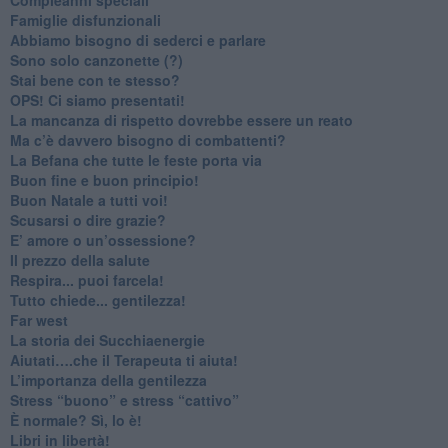
​Famiglie disfunzionali
​Abbiamo bisogno di sederci e parlare
Sono solo canzonette (?)
​Stai bene con te stesso?
​OPS! Ci siamo presentati!
​La mancanza di rispetto dovrebbe essere un reato
​Ma c’è davvero bisogno di combattenti?
​La Befana che tutte le feste porta via
Buon fine e buon principio!
​Buon Natale a tutti voi!
​Scusarsi o dire grazie?
​E’ amore o un’ossessione?
​Il prezzo della salute
​Respira... puoi farcela!
​Tutto chiede... gentilezza!
​Far west
​La storia dei Succhiaenergie
​Aiutati….che il Terapeuta ti aiuta!
​L’importanza della gentilezza
​Stress “buono” e stress “cattivo”
​È normale? Sì, lo è!
​Libri in libertà!