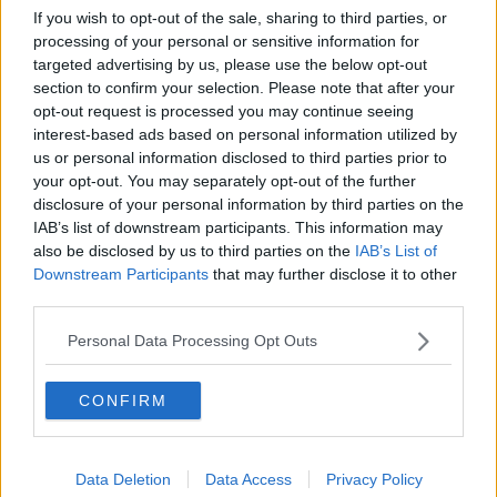
​Il lato positivo delle cose
If you wish to opt-out of the sale, sharing to third parties, or
​Storie antiche di tempi moderni
processing of your personal or sensitive information for
​Quello che alle mamme non dicono
targeted advertising by us, please use the below opt-out
Adultescenza
section to confirm your selection. Please note that after your
Homo imbecillis
opt-out request is processed you may continue seeing
​4 anni di Blog
interest-based ads based on personal information utilized by
Quando il silenzio è aggressivo
us or personal information disclosed to third parties prior to
​Il passato, questo conosciuto!
​Clima ballerino e sbalzi d’umore
your opt-out. You may separately opt-out of the further
La maternità
disclosure of your personal information by third parties on the
​L’uomo o l’orso?
IAB’s list of downstream participants. This information may
Non hanno un amico a teatro​
also be disclosed by us to third parties on the
IAB’s List of
​Tutta una questione di rispetto
Downstream Participants
that may further disclose it to other
​Cose che ci esauriscono
third parties.
​Vespa che passione!
​Lasciate ai vostri figli il diritto di piangere
Personal Data Processing Opt Outs
​Parole d’amore regalate al vento
​Essere genitori di un adolescente
CONFIRM
​Saper pazientare
​Giornata del Fiocchetto Lilla
​Venerdì emozionalmente sostenibile
Ma ti ascolti?
Data Deletion
Data Access
Privacy Policy
Contornati di persone che…