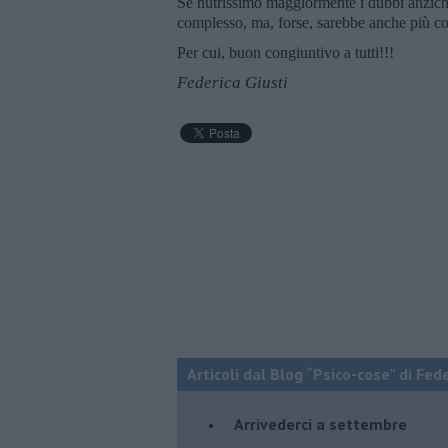
Se nutrissimo maggiormente i dubbi anziché
complesso, ma, forse, sarebbe anche più c
Per cui, buon congiuntivo a tutti!!!
Federica Giusti
Articoli dal Blog “Psico-cose” di Fed
​Arrivederci a settembre