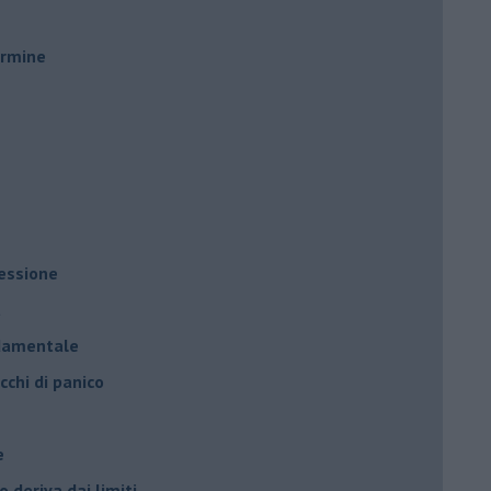
ermine
ressione
à
ndamentale
cchi di panico
e
 deriva dai limiti