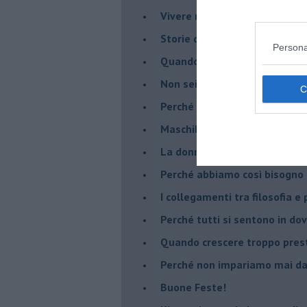
​Vivere nell’incertezza
​Storie di rinascita: i Take Tha
Persona
​Quando la rigidità del tera
​Non sei indietro, stai seguen
​Perché abbiamo bisogno di 
​Maschilismo inconsapevole
​La donna può scegliere di n
​Perché abbiamo così bisogno 
​I collegamenti tra filosofia e
​Perché tutti si sentono in dov
​Quando crescere troppo pres
​Perché non impariamo mai dag
​Buone Feste!