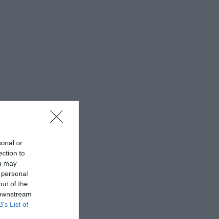
sonal or
ection to
ou may
 personal
out of the
 downstream
B’s List of