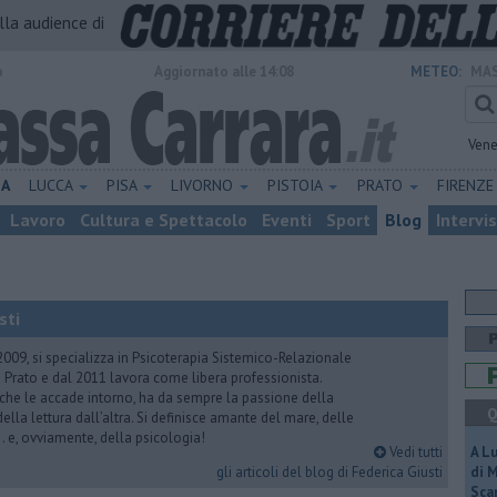
alla audience di
o
Aggiornato alle 14:08
METEO:
MAS
Vene
NA
LUCCA
PISA
LIVORNO
PISTOIA
PRATO
FIRENZ
Lavoro
Cultura e Spettacolo
Eventi
Sport
Blog
Intervi
sti
2009, si specializza in Psicoterapia Sistemico-Relazionale
 Prato e dal 2011 lavora come libera professionista.
 che le accade intorno, ha da sempre la passione della
Q
ella lettura dall’altra. Si definisce amante del mare, delle
 e, ovviamente, della psicologia!
Vedi tutti
A L
gli articoli del blog di Federica Giusti
di 
Scar