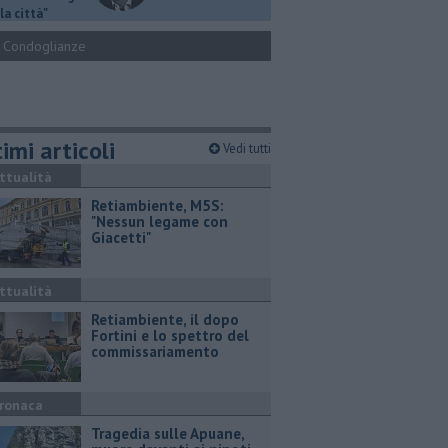
la città"
Condoglianze
imi articoli
Vedi tutti
ttualità
Retiambiente, M5S:
"Nessun legame con
Giacetti"
ttualità
Retiambiente, il dopo
Fortini e lo spettro del
commissariamento
ronaca
Tragedia sulle Apuane,