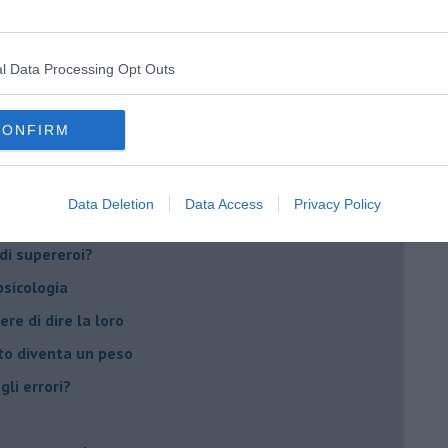
t
l Data Processing Opt Outs
peuta è fondamentale
do il tuo tempo
CONFIRM
Sanremo?
Data Deletion
Data Access
Privacy Policy
on essere madre!
di supereroi?
 psicologia
ere di dire la loro
to diventa un peso
li errori?