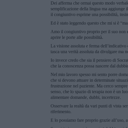
Dei afferma che ormai questo modo verbale
semplificazione della lingua ma aggiunge il 
il congiuntivo esprime una possibilità, ins
Ed è stato leggendo questo che mi si è “ma
Amo il congiuntivo proprio per il suo non e
aprire le porte alle possibilità.
La visione assoluta e ferma dell’indicativo
tasca una verità assoluta da divulgare ma n
Io invece credo che sia il pensiero di Socr
che la conoscenza possa nascere dal dubbio
Nel mio lavoro spesso mi sento porre doman
che si devono attuare in determinate situa
frustrazione nel paziente. Ma cerco sempre d
senso, che lo spazio di terapia non è un luo
alimentare domande, dubbi, incertezze.
Osservare la realtà da vari punti di vista s
riferimento.
E lo possiamo fare proprio grazie all’uso, a