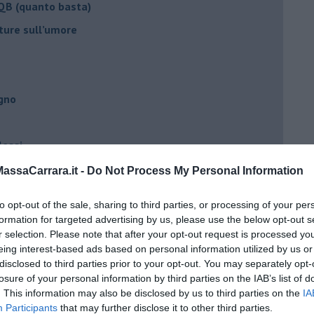
 QB (quanto basta)
ture sull’umore
egno
lessi
 il tempo
ssaCarrara.it -
Do Not Process My Personal Information
na sindrome
to opt-out of the sale, sharing to third parties, or processing of your per
casa
formation for targeted advertising by us, please use the below opt-out s
r selection. Please note that after your opt-out request is processed y
eing interest-based ads based on personal information utilized by us or
i
disclosed to third parties prior to your opt-out. You may separately opt-
losure of your personal information by third parties on the IAB’s list of
oterapia
. This information may also be disclosed by us to third parties on the
IA
scita!
Participants
that may further disclose it to other third parties.