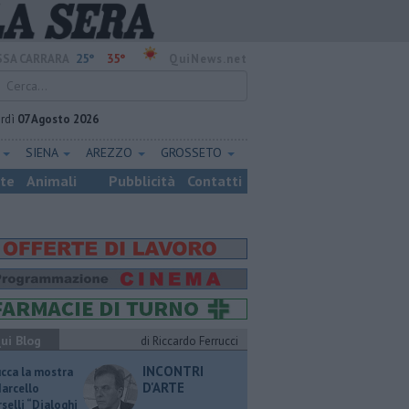
25°
35°
SA CARRARA
QuiNews.net
rdì
07 Agosto 2026
E
SIENA
AREZZO
GROSSETO
ste
Animali
Pubblicità
Contatti
ui Blog
di Riccardo Ferrucci
INCONTRI
ucca la mostra
D'ARTE
Marcello
selli “Dialoghi