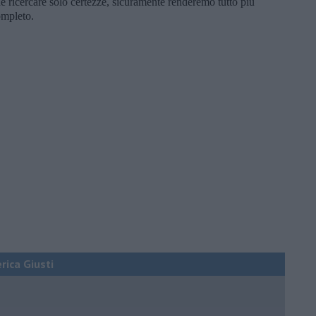
 ricercare solo certezze, sicuramente renderemo tutto più
ompleto.
erica Giusti