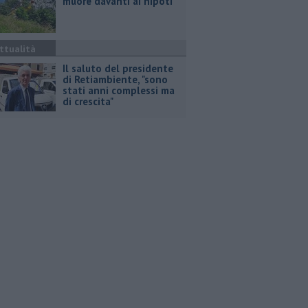
muore davanti ai nipoti
ttualità
Il saluto del presidente
di Retiambiente, "sono
stati anni complessi ma
di crescita"