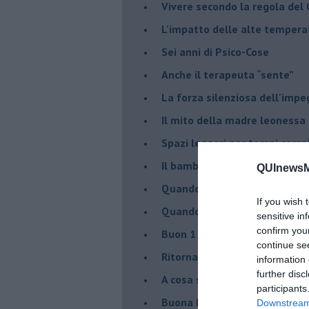
​Vivere secondo la regola del
​L'impatto delle alte tempera
Sei anni di Psico-Cose
​Anche il terapeuta “sente”
​La forza silenziosa dell'imp
​Il mito della madre leonessa
Spazi leggeri per tempi comp
Il bambino, il marshmallow e
QUInewsMa
​Quando cambia il nome di u
If you wish 
​Quando il terapeuta torna a 
sensitive in
confirm you
​Buon 1 Maggio!
continue se
Ritornare indietro di vent’ann
information 
further disc
​A cosa serve davvero la psic
participants
​Buona Pasqua e … buona rina
Downstream 