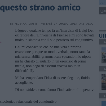
… questo strano amico
con 
QUI
DI FEDERICA GIUSTI - VENERDÌ
07 LUGLIO 2023
ORE 08:00
Lèggevo qualche tempo fa un’intervista di Luigi Dei,
Ult
ex rettore dell’Università di Firenze e mi sono trovata
molto in sintonia con il suo pensiero sul congiuntivo.
A
Chi mi conosce sa che ho una vera e propria
ossessione per questo modo verbale, nonostante la
mia scarsa abilità grammaticale (quando mio nipote
mi ha chiesto di aiutarlo in un esercizio di prima
media, non nego di essermi trovata molto in
A
difficoltà!!!).
Mi ha sempre dato l’idea di essere elegante, fluido,
accogliente.
Di non stridere come fanno l’indicativo o l’imperativo
C
icologico relazionale del congiuntivo.