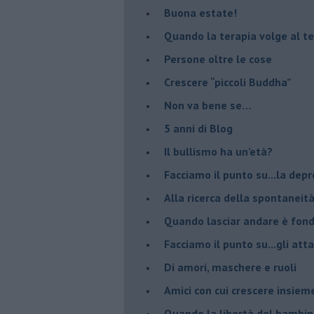
Buona estate!
​Quando la terapia volge al t
​Persone oltre le cose
​Crescere “piccoli Buddha”
Non va bene se…
​5 anni di Blog
​Il bullismo ha un’età?
Facciamo il punto su...la dep
​Alla ricerca della spontaneit
​Quando lasciar andare è fo
Facciamo il punto su...gli atta
Di amori, maschere e ruoli
​Amici con cui crescere insiem
​Quando la libertà del bambino