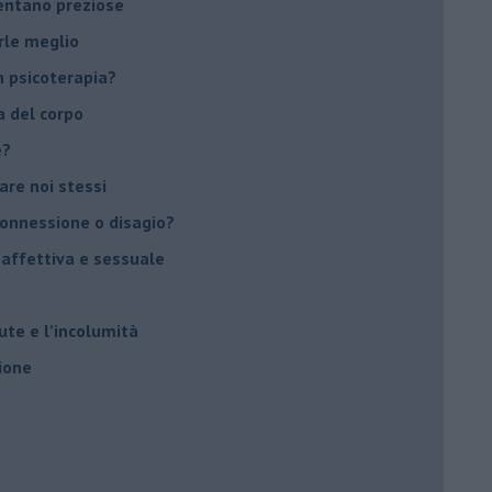
ventano preziose
rle meglio
 psicoterapia?
a del corpo
e?
vare noi stessi
 connessione o disagio?
 affettiva e sessuale
ute e l’incolumità
ione