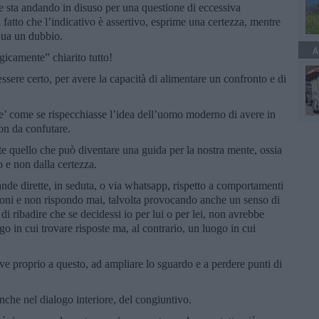
 sta andando in disuso per una questione di eccessiva
fatto che l’indicativo è assertivo, esprime una certezza, mentre
inua un dubbio.
A
gicamente” chiarito tutto!
ssere certo, per avere la capacità di alimentare un confronto e di
 e’ come se rispecchiasse l’idea dell’uomo moderno di avere in
on da confutare.
ate quello che può diventare una guida per la nostra mente, ossia
 e non dalla certezza.
de dirette, in seduta, o via whatsapp, rispetto a comportamenti
zioni e non rispondo mai, talvolta provocando anche un senso di
i ribadire che se decidessi io per lui o per lei, non avrebbe
go in cui trovare risposte ma, al contrario, un luogo in cui
erve proprio a questo, ad ampliare lo sguardo e a perdere punti di
nche nel dialogo interiore, del congiuntivo.