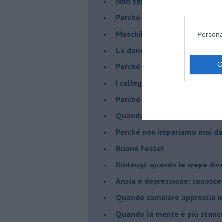
​Non sei indietro, stai seguen
​Perché abbiamo bisogno di 
​Maschilismo inconsapevole
Persona
​La donna può scegliere di n
​Perché abbiamo così bisogno 
​I collegamenti tra filosofia e
​Perché tutti si sentono in dov
​Quando crescere troppo pres
​Perché non impariamo mai dag
​Buone Feste!
​Kintsugi: quando le crepe di
Ansia e depressione: conosce
Quando cambiare approccio in
​Quando la mente è più stanc