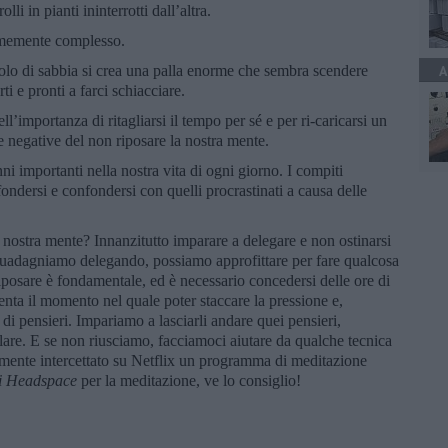
lli in pianti ininterrotti dall’altra.
ormemente complesso.
colo di sabbia si crea una palla enorme che sembra scendere
A
i e pronti a farci schiacciare.
l’importanza di ritagliarsi il tempo per sé e per ri-caricarsi un
 negative del non riposare la nostra mente.
 importanti nella nostra vita di ogni giorno. I compiti
fondersi e confondersi con quelli procrastinati a causa delle
 nostra mente? Innanzitutto imparare a delegare e non ostinarsi
 guadagniamo delegando, possiamo approfittare per fare qualcosa
iposare è fondamentale, ed è necessario concedersi delle ore di
enta il momento nel quale poter staccare la pressione e,
 di pensieri. Impariamo a lasciarli andare quei pensieri,
lare. E se non riusciamo, facciamoci aiutare da qualche tecnica
mente intercettato su Netflix un programma di meditazione
di Headspace
per la meditazione, ve lo consiglio!