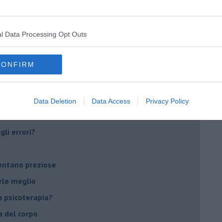
do il tuo tempo
Sanremo?
l Data Processing Opt Outs
on essere madre!
CONFIRM
di supereroi?
 psicologia
ere di dire la loro
Data Deletion
Data Access
Privacy Policy
to diventa un peso
li errori?
ventano preziose
rle meglio
 psicoterapia?
a del corpo