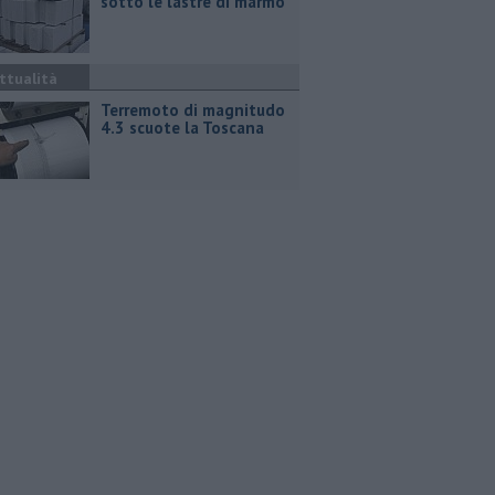
sotto le lastre di marmo
ttualità
Terremoto di magnitudo
4.3 scuote la Toscana