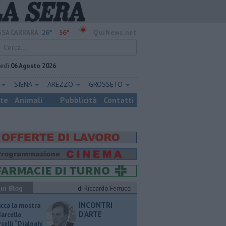
26°
36°
SA CARRARA
QuiNews.net
vedì
06 Agosto 2026
E
SIENA
AREZZO
GROSSETO
ste
Animali
Pubblicità
Contatti
ui Blog
di Riccardo Ferrucci
INCONTRI
ucca la mostra
D'ARTE
Marcello
selli “Dialoghi