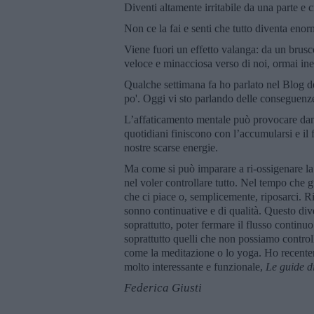
Diventi altamente irritabile da una parte e cro
Non ce la fai e senti che tutto diventa en
Viene fuori un effetto valanga: da un brus
veloce e minacciosa verso di noi, ormai inert
Qualche settimana fa ho parlato nel Blog del
po'. Oggi vi sto parlando delle conseguenze
L’affaticamento mentale può provocare danni
quotidiani finiscono con l’accumularsi e il 
nostre scarse energie.
Ma come si può imparare a ri-ossigenare la
nel voler controllare tutto. Nel tempo che
che ci piace o, semplicemente, riposarci. R
sonno continuative e di qualità. Questo div
soprattutto, poter fermare il flusso continuo
soprattutto quelli che non possiamo control
come la meditazione o lo yoga. Ho recente
molto interessante e funzionale,
Le guide 
Federica Giusti