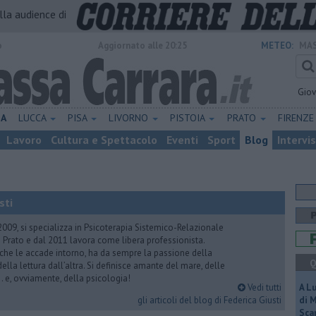
alla audience di
o
Aggiornato alle 20:25
METEO:
MAS
Gio
NA
LUCCA
PISA
LIVORNO
PISTOIA
PRATO
FIRENZ
Lavoro
Cultura e Spettacolo
Eventi
Sport
Blog
Intervi
sti
2009, si specializza in Psicoterapia Sistemico-Relazionale
 Prato e dal 2011 lavora come libera professionista.
 che le accade intorno, ha da sempre la passione della
Q
ella lettura dall’altra. Si definisce amante del mare, delle
 e, ovviamente, della psicologia!
Vedi tutti
A L
gli articoli del blog di Federica Giusti
di 
Scar