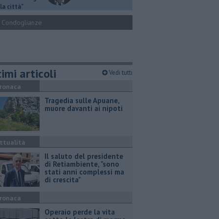
la città"
Condoglianze
imi articoli
Vedi tutti
ronaca
Tragedia sulle Apuane,
muore davanti ai nipoti
ttualità
Il saluto del presidente
di Retiambiente, "sono
stati anni complessi ma
di crescita"
ronaca
Operaio perde la vita