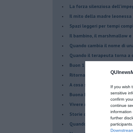
​La forza silenziosa dell'imp
​Il mito della madre leonessa
Spazi leggeri per tempi comp
Il bambino, il marshmallow e
​Quando cambia il nome di u
​Quando il terapeuta torna a 
​Buon 1 Maggio!
QUInewsMa
Ritornare indietro di vent’ann
​A cosa serve davvero la psic
If you wish 
sensitive in
​Buona Pasqua e … buona rina
confirm you
​Vivere nell’incertezza
continue se
information 
​Storie di rinascita: i Take Tha
further disc
​Quando la rigidità del tera
participants
Downstream 