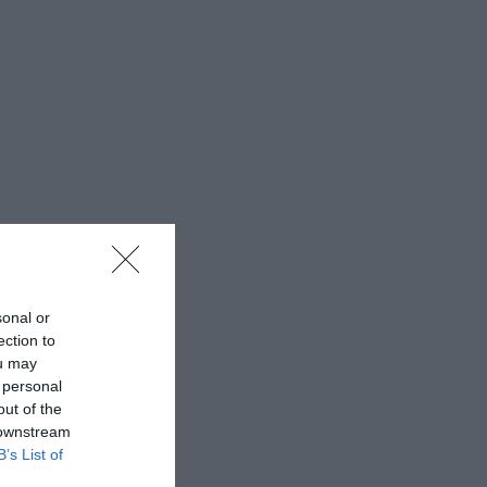
sonal or
ection to
ou may
 personal
out of the
 downstream
B’s List of