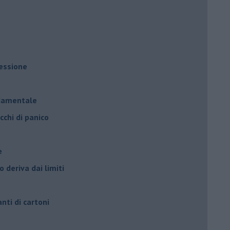
ressione
à
ndamentale
cchi di panico
e
 deriva dai limiti
anti di cartoni