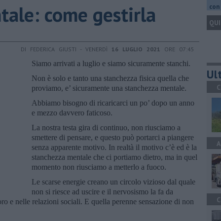
tale: come gestirla
con 
QUI
DI FEDERICA GIUSTI - VENERDÌ
16 LUGLIO 2021
ORE 07:45
Siamo arrivati a luglio e siamo sicuramente stanchi.
Ult
Non è solo e tanto una stanchezza fisica quella che
C
proviamo, e’ sicuramente una stanchezza mentale.
Abbiamo bisogno di ricaricarci un po’ dopo un anno
e mezzo davvero faticoso.
La nostra testa gira di continuo, non riusciamo a
smettere di pensare, e questo può portarci a piangere
A
senza apparente motivo. In realtà il motivo c’è ed è la
stanchezza mentale che ci portiamo dietro, ma in quel
momento non riusciamo a metterlo a fuoco.
Le scarse energie creano un circolo vizioso dal quale
non si riesce ad uscire e il nervosismo la fa da
C
ro e nelle relazioni sociali. E quella perenne sensazione di non