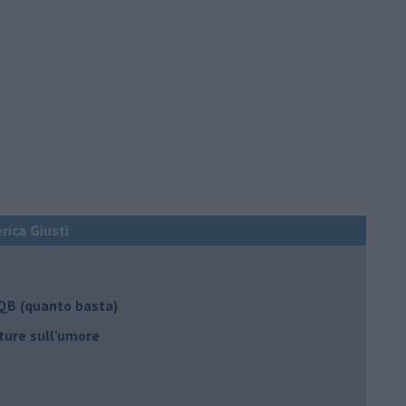
erica Giusti
 QB (quanto basta)
ture sull’umore