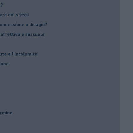
e?
vare noi stessi
 connessione o disagio?
 affettiva e sessuale
ute e l’incolumità
ione
ermine