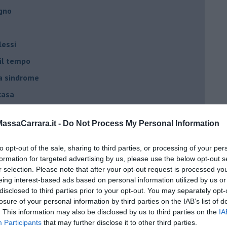
egno
lessi
 il tempo
na sindrome
casa
ssaCarrara.it -
Do Not Process My Personal Information
i
oterapia
to opt-out of the sale, sharing to third parties, or processing of your per
formation for targeted advertising by us, please use the below opt-out s
scita!
r selection. Please note that after your opt-out request is processed y
eing interest-based ads based on personal information utilized by us or
disclosed to third parties prior to your opt-out. You may separately opt-
t
losure of your personal information by third parties on the IAB’s list of
peuta è fondamentale
. This information may also be disclosed by us to third parties on the
IA
Participants
that may further disclose it to other third parties.