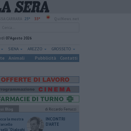
25°
35°
SA CARRARA
QuiNews.net
rdì
07 Agosto 2026
E
SIENA
AREZZO
GROSSETO
ste
Animali
Pubblicità
Contatti
ui Blog
di Riccardo Ferrucci
INCONTRI
ucca la mostra
D'ARTE
Marcello
selli “Dialoghi