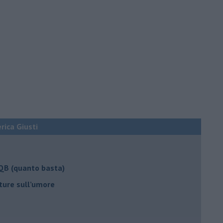
erica Giusti
 QB (quanto basta)
ture sull’umore