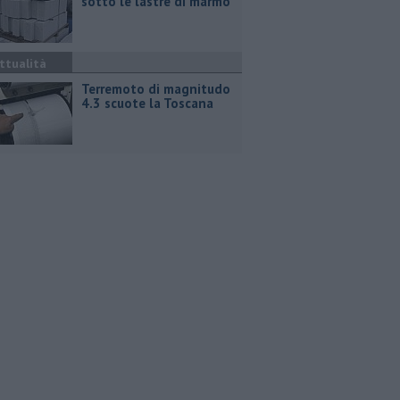
sotto le lastre di marmo
ttualità
Terremoto di magnitudo
4.3 scuote la Toscana