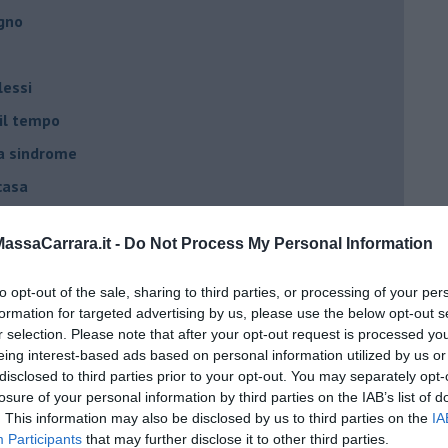
egno
lessi
 il tempo
na sindrome
casa
ssaCarrara.it -
Do Not Process My Personal Information
i
oterapia
to opt-out of the sale, sharing to third parties, or processing of your per
formation for targeted advertising by us, please use the below opt-out s
scita!
r selection. Please note that after your opt-out request is processed y
eing interest-based ads based on personal information utilized by us or
disclosed to third parties prior to your opt-out. You may separately opt-
t
losure of your personal information by third parties on the IAB’s list of
peuta è fondamentale
. This information may also be disclosed by us to third parties on the
IA
Participants
that may further disclose it to other third parties.