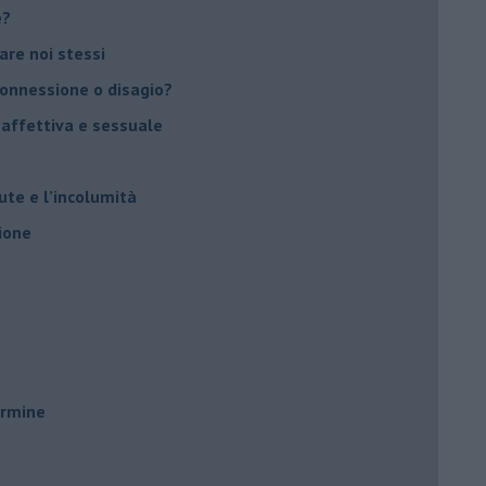
e?
vare noi stessi
 connessione o disagio?
 affettiva e sessuale
ute e l’incolumità
ione
ermine