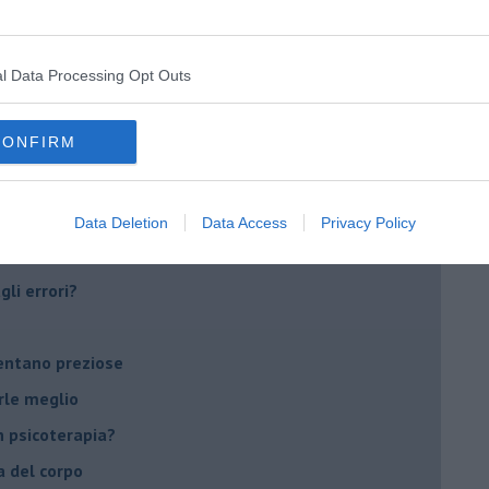
do il tuo tempo
Sanremo?
l Data Processing Opt Outs
on essere madre!
CONFIRM
di supereroi?
 psicologia
ere di dire la loro
Data Deletion
Data Access
Privacy Policy
to diventa un peso
li errori?
ventano preziose
rle meglio
 psicoterapia?
a del corpo