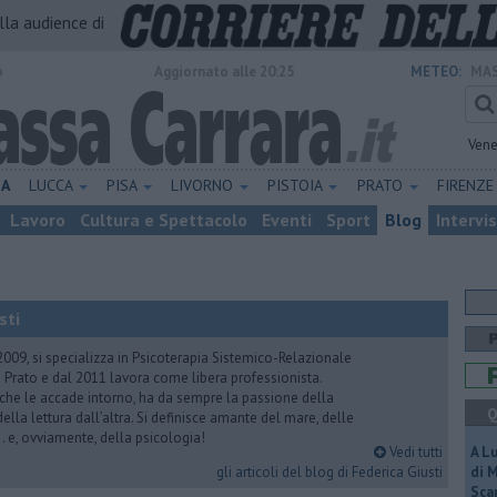
alla audience di
o
Aggiornato alle 20:25
METEO:
MAS
Vene
NA
LUCCA
PISA
LIVORNO
PISTOIA
PRATO
FIRENZ
Lavoro
Cultura e Spettacolo
Eventi
Sport
Blog
Intervi
sti
2009, si specializza in Psicoterapia Sistemico-Relazionale
 Prato e dal 2011 lavora come libera professionista.
 che le accade intorno, ha da sempre la passione della
Q
ella lettura dall’altra. Si definisce amante del mare, delle
 e, ovviamente, della psicologia!
Vedi tutti
A L
gli articoli del blog di Federica Giusti
di 
Scar