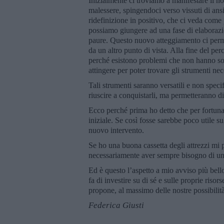
Inizialmente ci troviamo a manifestare il n
malessere, spingendoci verso vissuti di ans
ridefinizione in positivo, che ci veda come 
possiamo giungere ad una fase di elaboraz
paure. Questo nuovo atteggiamento ci perme
da un altro punto di vista. Alla fine del pe
perché esistono problemi che non hanno sol
attingere per poter trovare gli strumenti nec
Tali strumenti saranno versatili e non speci
riuscire a conquistarli, ma permetteranno di p
Ecco perché prima ho detto che per fortuna 
iniziale. Se così fosse sarebbe poco utile 
nuovo intervento.
Se ho una buona cassetta degli attrezzi mi 
necessariamente aver sempre bisogno di un 
Ed è questo l’aspetto a mio avviso più bello 
fa di investire su di sé e sulle proprie risor
propone, al massimo delle nostre possibilità
Federica Giusti