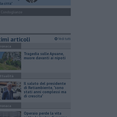
la città"
Condoglianze
imi articoli
Vedi tutti
ronaca
Tragedia sulle Apuane,
muore davanti ai nipoti
ttualità
Il saluto del presidente
di Retiambiente, "sono
stati anni complessi ma
di crescita"
ronaca
Operaio perde la vita