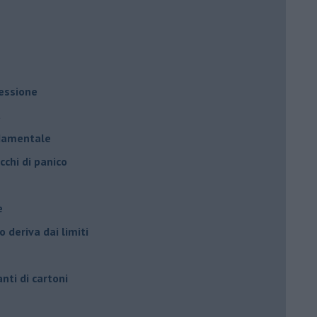
ressione
à
ndamentale
cchi di panico
e
 deriva dai limiti
anti di cartoni