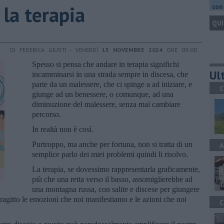
la terapia
con 
QUI
DI FEDERICA GIUSTI - VENERDÌ
15 NOVEMBRE 2024
ORE 09:00
Spesso si pensa che andare in terapia significhi
Ult
incamminarsi in una strada sempre in discesa, che
parte da un malessere, che ci spinge a ad iniziare, e
C
giunge ad un benessere, o comunque, ad una
diminuzione del malessere, senza mai cambiare
percorso.
In realtà non è così.
Purtroppo, ma anche per fortuna, non si tratta di un
A
semplice parlo dei miei problemi quindi li risolvo.
La terapia, se dovessimo rappresentarla graficamente,
più che una retta verso il basso, assomiglierebbe ad
una montagna russa, con salite e discese per giungere
tragitto le emozioni che noi manifestiamo e le azioni che noi
C