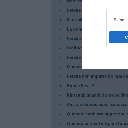
​Non sei indietro, stai seguen
​Perché abbiamo bisogno di 
​Maschilismo inconsapevole
Persona
​La donna può scegliere di n
​Perché abbiamo così bisogno 
​I collegamenti tra filosofia e
​Perché tutti si sentono in dov
​Quando crescere troppo pres
​Perché non impariamo mai dag
​Buone Feste!
​Kintsugi: quando le crepe di
Ansia e depressione: conosce
Quando cambiare approccio in
​Quando la mente è più stanc