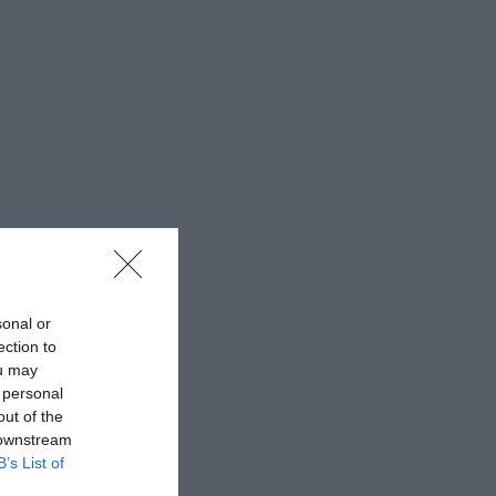
sonal or
ection to
ou may
 personal
out of the
 downstream
B’s List of