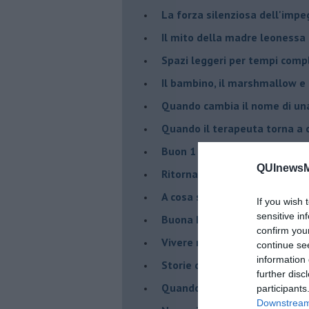
​La forza silenziosa dell'imp
​Il mito della madre leonessa
Spazi leggeri per tempi comp
Il bambino, il marshmallow e
​Quando cambia il nome di u
​Quando il terapeuta torna a 
​Buon 1 Maggio!
QUInewsMa
Ritornare indietro di vent’ann
​A cosa serve davvero la psic
If you wish 
sensitive in
​Buona Pasqua e … buona rina
confirm you
​Vivere nell’incertezza
continue se
information 
​Storie di rinascita: i Take Tha
further disc
​Quando la rigidità del tera
participants
Downstream 