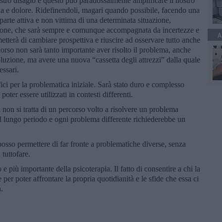
ostro disagio e questo può paradossalmente amplificare il nostro
ia e dolore. Ridefinendoli, magari quando possibile, facendo una
parte attiva e non vittima di una determinata situazione,
ione, che sarà sempre e comunque accompagnata da incertezze e
A
tterà di cambiare prospettiva e riuscire ad osservare tutto anche
rcorso non sarà tanto importante aver risolto il problema, anche
uzione, ma avere una nuova “cassetta degli attrezzi” dalla quale
essari.
fici per la problematica iniziale. Sarà stato duro e complesso
oter essere utilizzati in contesti differenti.
non si tratta di un percorso volto a risolvere un problema
sul lungo periodo e ogni problema differente richiederebbe un
posso permettere di far fronte a problematiche diverse, senza
tuttofare.
e più importante della psicoterapia. Il fatto di consentire a chi la
se per poter affrontare la propria quotidianità e le sfide che essa ci
.