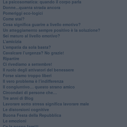
La psicosomatica: quando il corpo parla
Donne...quanta strada ancora
​Pomeriggi eco-logici
​Come stai?
Cosa significa guarire a livello emotivo?
​Un atteggiamento sempre positivo è la soluzione?
​Sei maturo al livello emotivo?
​L’amicizia
​L’empatia da sola basta?
​Cavalcare l’urgenza? No grazie!
Ripartire
​Ci rivediamo a settembre!
​Il ruolo degli attivatori del benessere
​Forse siamo troppo liberi
​Il vero problema è l’indifferenza
​Il congiuntivo… questo strano amico
​Circondati di persone che…
​Tre anni di Blog
​Lavorare sotto stress significa lavorare male
​Le distorsioni cognitive
​Buona Festa della Repubblica
Le emozioni
​Ce la posso fare!!!