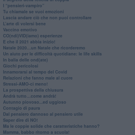
​I “pensieri-vampiro”
​Tu chiamale se vuoi emozioni
​Lascia andare ciò che non puoi controllare
L’arte di volersi bene
​Vaccino emotivo
CO(ndi)VID(iamo) esperienze
​E che il 2021 abbia inizio!
​Natale 2020…un Natale che ricorderemo
Un aiuto per le difficoltà quotidiane: le life skills
​In balia delle ond(ate)
Giochi pericolosi
Innamorarsi al tempo del Covid
​Relazioni che fanno male al cuore
​Stressi-AMO-ci meno!
​La prospettiva della chiusura
​Andrà tutto…come andrà!
Autunno piovoso...ed uggioso
​Contagio di paura
​Dal pensiero dannoso al pensiero utile
​Saper dire di NO!
​Ma le coppie solide che caratteristiche hanno?
​Mamma, babbo ritorno a scuola!