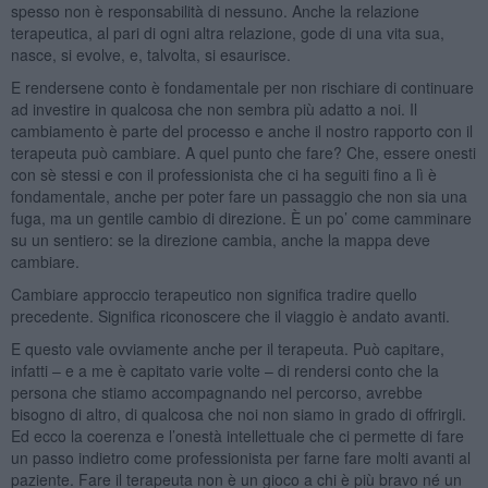
spesso non è responsabilità di nessuno. Anche la relazione
terapeutica, al pari di ogni altra relazione, gode di una vita sua,
nasce, si evolve, e, talvolta, si esaurisce.
E rendersene conto è fondamentale per non rischiare di continuare
ad investire in qualcosa che non sembra più adatto a noi. Il
cambiamento è parte del processo e anche il nostro rapporto con il
terapeuta può cambiare. A quel punto che fare? Che, essere onesti
con sè stessi e con il professionista che ci ha seguiti fino a lì è
fondamentale, anche per poter fare un passaggio che non sia una
fuga, ma un gentile cambio di direzione. È un po’ come camminare
su un sentiero: se la direzione cambia, anche la mappa deve
cambiare.
Cambiare approccio terapeutico non significa tradire quello
precedente. Significa riconoscere che il viaggio è andato avanti.
E questo vale ovviamente anche per il terapeuta. Può capitare,
infatti – e a me è capitato varie volte – di rendersi conto che la
persona che stiamo accompagnando nel percorso, avrebbe
bisogno di altro, di qualcosa che noi non siamo in grado di offrirgli.
Ed ecco la coerenza e l’onestà intellettuale che ci permette di fare
un passo indietro come professionista per farne fare molti avanti al
paziente. Fare il terapeuta non è un gioco a chi è più bravo né un