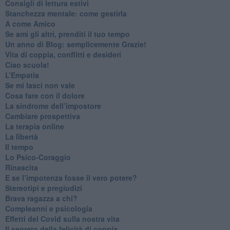
​Consigli di lettura estivi
​Stanchezza mentale: come gestirla
​A come Amico
​Se ami gli altri, prenditi il tuo tempo
​Un anno di Blog: semplicemente Grazie!
​Vita di coppia, conflitti e desideri
​Ciao scuola!
​L’Empatia
​Se mi lasci non vale
Cosa fare con il dolore
​La sindrome dell’impostore
​Cambiare prospettiva
La terapia online
La libertà
​Il tempo
​Lo Psico-Coraggio
Rinascita
​E se l’impotenza fosse il vero potere?
Stereotipi e pregiudizi
​Brava ragazza a chi?
​Compleanni e psicologia
Effetti del Covid sulla nostra vita
Il segreto della felicità di coppia