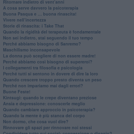
Ritornare indietro di vent’anni
​A cosa serve davvero la psicoterapia
​Buona Pasqua e … buona rinascita!
​Vivere nell’incertezza
​Storie di rinascita: i Take That
​Quando la rigidità del terapeuta è fondamentale
​Non sei indietro, stai seguendo il tuo tempo
​Perché abbiamo bisogno di Sanremo?
​Maschilismo inconsapevole
​La donna può scegliere di non essere madre!
​Perché abbiamo così bisogno di supereroi?
​I collegamenti tra filosofia e psicologia
​Perché tutti si sentono in dovere di dire la loro
​Quando crescere troppo presto diventa un peso
​Perché non impariamo mai dagli errori?
​Buone Feste!
​Kintsugi: quando le crepe diventano preziose
Ansia e depressione: conoscerle meglio
Quando cambiare approccio in psicoterapia?
​Quando la mente è più stanca del corpo
Non dormo, che cosa vuol dire?
​Rinnovare gli spazi per rinnovare noi stessi
​Condividere tutto sui social: connessione o disagio?