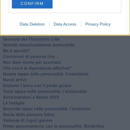
CONFIRM
​Cose che ci esauriscono
​Vespa che passione!
​Lasciate ai vostri figli il diritto di piangere
​Parole d’amore regalate al vento
Data Deletion
Data Access
Privacy Policy
​Essere genitori di un adolescente
​Saper pazientare
​Giornata del Fiocchetto Lilla
​Venerdì emozionalmente sostenibile
Ma ti ascolti?
Contornati di persone che…
Non dare niente per scontato
Che cos’è la dipendenza affettiva?
Quarta tappa nelle personalità: il narcisista
​Nuovi arrivi!
​Iniziamo l’anno con il piede giusto
​Terza tappa nelle personalità: l’antisociale
​Avvicinandoci a Natale 2023
Le famiglie
Seconda tappa nelle personalità: l’istrionico
​Storia della persona felice
Violenze di (ogni) genere
​Primo appuntamento con le personalità: Borderline