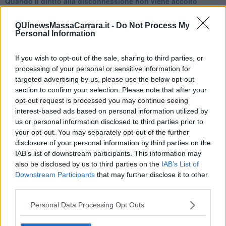
Quando il diritto alla disconnessione non viene accolto
​L’importanza della comunicazione in famiglia
​Il diritto ad essere disconnessi
QUInewsMassaCarrara.it -
Do Not Process My
​Il pensiero dicotomico e la salute mentale
Personal Information
​Consigli di lettura per genitori e non solo
​La Clownterapia
If you wish to opt-out of the sale, sharing to third parties, or
​Differenze tra persone frustrate e non
processing of your personal or sensitive information for
L’invisibile fatica mentale
targeted advertising by us, please use the below opt-out
Vacanze a km zero
section to confirm your selection. Please note that after your
​Buone Vacan(si)e!
opt-out request is processed you may continue seeing
​Il lato positivo delle cose
interest-based ads based on personal information utilized by
​Storie antiche di tempi moderni
​Quello che alle mamme non dicono
us or personal information disclosed to third parties prior to
Adultescenza
your opt-out. You may separately opt-out of the further
Homo imbecillis
disclosure of your personal information by third parties on the
​4 anni di Blog
IAB’s list of downstream participants. This information may
Quando il silenzio è aggressivo
also be disclosed by us to third parties on the
IAB’s List of
​Il passato, questo conosciuto!
Downstream Participants
that may further disclose it to other
​Clima ballerino e sbalzi d’umore
third parties.
La maternità
​L’uomo o l’orso?
Personal Data Processing Opt Outs
Non hanno un amico a teatro​
​Tutta una questione di rispetto