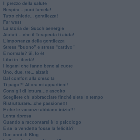
​Il prezzo della salute
​Respira... puoi farcela!
​Tutto chiede... gentilezza!
​Far west
​La storia dei Succhiaenergie
​Aiutati….che il Terapeuta ti aiuta!
​L’importanza della gentilezza
​Stress “buono” e stress “cattivo”
​È normale? Sì, lo è!
​Libri in libertà!
​I legami che fanno bene al cuore
Uno, due, tre... alzati!​
​Dal comfort alla crescita
​Ti pago?! Allora mi appartieni!​
​Consigli di lettura…e ascolto
​Scegliete chi abbracciare finché siete in tempo
​Ristrutturare...che passione!!!
​E che le vacanze abbiano inizio!!!
​Lenta ripresa
​Quando a raccontarsi è lo psicologo
​E se la vendetta fosse la felicità?
​Due anni di Blog