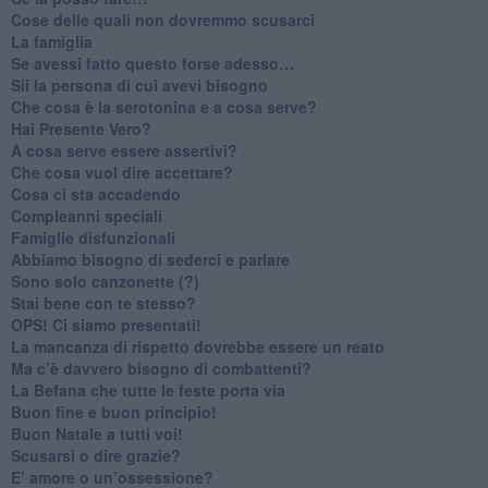
​Cose delle quali non dovremmo scusarci
​La famiglia
​Se avessi fatto questo forse adesso…
​Sii la persona di cui avevi bisogno
Che cosa è la serotonina e a cosa serve?
​Hai Presente Vero?
A cosa serve essere assertivi?
​Che cosa vuol dire accettare?
​Cosa ci sta accadendo
​Compleanni speciali
​Famiglie disfunzionali
​Abbiamo bisogno di sederci e parlare
Sono solo canzonette (?)
​Stai bene con te stesso?
​OPS! Ci siamo presentati!
​La mancanza di rispetto dovrebbe essere un reato
​Ma c’è davvero bisogno di combattenti?
​La Befana che tutte le feste porta via
Buon fine e buon principio!
​Buon Natale a tutti voi!
​Scusarsi o dire grazie?
​E’ amore o un’ossessione?