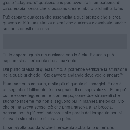
giusto “sdoganare” qualcosa che può avvenire in un percorso di
psicoterapia, senza che si possano creare tabù o falsi miti attorno.
Può capitare qualcosa che assomiglia a quel silenzio che si crea
quando entri in una stanza e senti che qualcosa è cambiato, anche
se non sapresti dire cosa.
Tutto appare uguale ma qualcosa non lo è più. E questo può
capitare sia al terapeuta che al paziente.
Dal punto di vista di quest’ultimo, si potrebbe verificare la situazione
nella quale si chiede: “Sto davvero andando dove voglio andare?”.
È un momento comune, molto più di quanto si immagini. E non è
un segnale di fallimento: è un segnale di consapevolezza. E’ un po'
come essere leggermente fuori tempo, come due strumenti che
suonano insieme ma non si seguono più in maniera melodica. Ciò
che prima aveva senso, ciò che prima riusciva a far breccia,
adesso, non è più così, adesso, nelle parole del terapeuta non si
ritrova la sintonia che si trovava prima.
E, se talvolta può darsi che il terapeuta abbia fatto un errore,