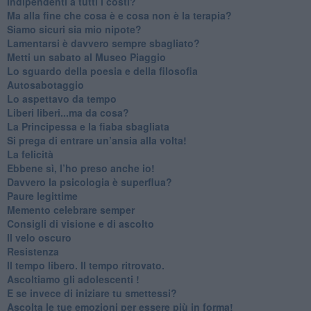
​Indipendenti a tutti i costi?
​Ma alla fine che cosa è e cosa non è la terapia?
​Siamo sicuri sia mio nipote?
​Lamentarsi è davvero sempre sbagliato?
​Metti un sabato al Museo Piaggio
​Lo sguardo della poesia e della filosofia
Autosabotaggio
​Lo aspettavo da tempo
​Liberi liberi...ma da cosa?
​La Principessa e la fiaba sbagliata
Si prega di entrare un’ansia alla volta!
​La felicità
​Ebbene sì, l’ho preso anche io!
​Davvero la psicologia è superflua?
Paure legittime
​Memento celebrare semper
​Consigli di visione e di ascolto
​Il velo oscuro
Resistenza
​Il tempo libero. Il tempo ritrovato.
Ascoltiamo gli adolescenti !
​E se invece di iniziare tu smettessi?
​Ascolta le tue emozioni per essere più in forma!