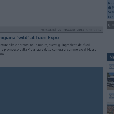
A L
di 
Scar
con 
QUI
MERCOLEDÌ
27 MAGGIO 2015
ORE 17:12
igiana "wild" al fuori Expo
nture bike e percorsi nella natura, questi gli ingredienti del fuori
ne promosso dalla Provincia e dalla camera di commercio di Massa
ara
N