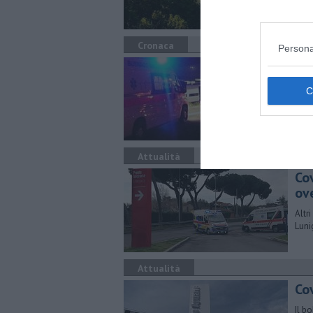
Cronaca
Persona
Au
Trag
Vitt
Attualità
Cov
ov
Altri
Luni
Attualità
Cov
Il b