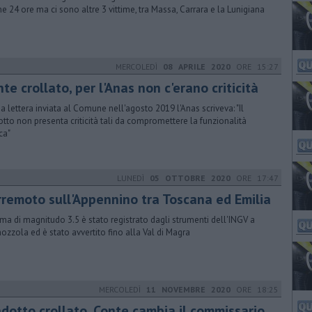
me 24 ore ma ci sono altre 3 vittime, tra Massa, Carrara e la Lunigiana
MERCOLEDÌ
08 APRILE 2020
ORE 15:27
te crollato, per l'Anas non c'erano criticità
na lettera inviata al Comune nell'agosto 2019 l'Anas scriveva: "Il
otto non presenta criticità tali da compromettere la funzionalità
ca"
LUNEDÌ
05 OTTOBRE 2020
ORE 17:47
rremoto sull'Appennino tra Toscana ed Emilia
isma di magnitudo 3.5 è stato registrato dagli strumenti dell'INGV a
ozzola ed è stato avvertito fino alla Val di Magra
MERCOLEDÌ
11 NOVEMBRE 2020
ORE 18:25
adotto crollato, Conte cambia il commissario