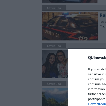
Attualità
Rai
Lite
Mag
Attualità
​Sa
QUInewsMa
Saba
card
If you wish 
sensitive in
confirm you
Attualità
continue se
information 
Te
further disc
Una 
participants
da q
Downstream 