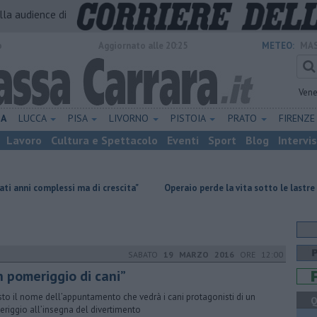
alla audience di
o
Aggiornato alle 20:25
METEO:
MAS
Vene
NA
LUCCA
PISA
LIVORNO
PISTOIA
PRATO
FIRENZ
Lavoro
Cultura e Spettacolo
Eventi
Sport
Blog
Intervi
i ma di crescita"
Operaio perde la vita sotto le lastre di marmo
T
SABATO
19 MARZO 2016
ORE 12:00
n pomeriggio di cani”
to il nome dell’appuntamento che vedrà i cani protagonisti di un
Q
riggio all’insegna del divertimento