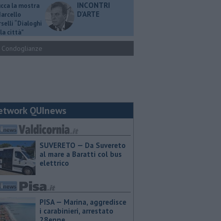
INCONTRI
ucca la mostra
D'ARTE
Marcello
selli “Dialoghi
la città"
Condoglianze
etwork QUInews
SUVERETO — Da Suvereto
al mare a Baratti col bus
elettrico
PISA — Marina, aggredisce
i carabinieri, arrestato
28enne