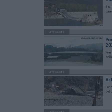
Il n
dare
Attualità
Pon
20
Pres
dell
Attualità
Art
L'an
del 