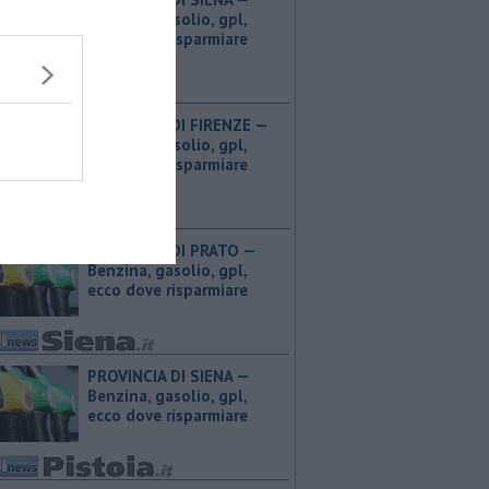
Benzina, gasolio, gpl,
ecco dove risparmiare
PROVINCIA DI FIRENZE — ​
Benzina, gasolio, gpl,
ecco dove risparmiare
PROVINCIA DI PRATO — ​
Benzina, gasolio, gpl,
ecco dove risparmiare
PROVINCIA DI SIENA — ​
Benzina, gasolio, gpl,
ecco dove risparmiare