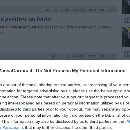
MERCOLEDÌ
06 AGOSTO 2014
ORE 16:25
d punitivo, un ferito
 nella notte un accoltellato. Indagano sul fatto i carabinieri di Albiano
ra
GIOVEDÌ
11 MAGGIO 2017
ORE 19:07
lute e prevenzione alla Giorgini
ssaCarrara.it -
Do Not Process My Personal Information
to 13 maggio una giornata dedicata al contrasto delle malattie
iovascolari, dell'ictus e dell'osteoporosi
to opt-out of the sale, sharing to third parties, or processing of your per
formation for targeted advertising by us, please use the below opt-out s
r selection. Please note that after your opt-out request is processed y
SABATO
16 GIUGNO 2018
ORE 16:15
eing interest-based ads based on personal information utilized by us or
disclosed to third parties prior to your opt-out. You may separately opt-
rremoto, la Lunigiana continua a tremare
losure of your personal information by third parties on the IAB’s list of
nuova scossa di magnitudo 2.0 si è verificata a poche ore di distanza
. This information may also be disclosed by us to third parties on the
IA
uella di 2.4 registrata stamattina a Licciana Nardi
Participants
that may further disclose it to other third parties.