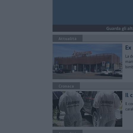
Attualità
Ex 
La d
mari
bim
Cronaca
​Il
Il c
carab