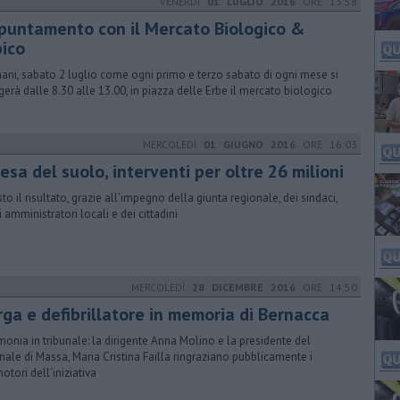
VENERDÌ
01 LUGLIO 2016
ORE 13:58
puntamento con il Mercato Biologico &
pico
ni, sabato 2 luglio come ogni primo e terzo sabato di ogni mese si
gerà dalle 8.30 alle 13.00, in piazza delle Erbe il mercato biologico
MERCOLEDÌ
01 GIUGNO 2016
ORE 16:03
esa del suolo, interventi per oltre 26 milioni
to il risultato, grazie all’impegno della giunta regionale, dei sindaci,
i amministratori locali e dei cittadini
MERCOLEDÌ
28 DICEMBRE 2016
ORE 14:50
rga e defibrillatore in memoria di Bernacca
monia in tribunale: la dirigente Anna Molino e la presidente del
unale di Massa, Maria Cristina Failla ringraziano pubblicamente i
otori dell’iniziativa