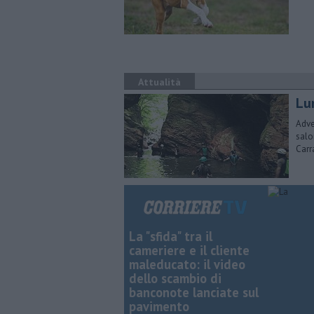
Attualità
Lun
Adve
salo
Carr
La "sfida" tra il
cameriere e il cliente
maleducato: il video
dello scambio di
banconote lanciate sul
pavimento