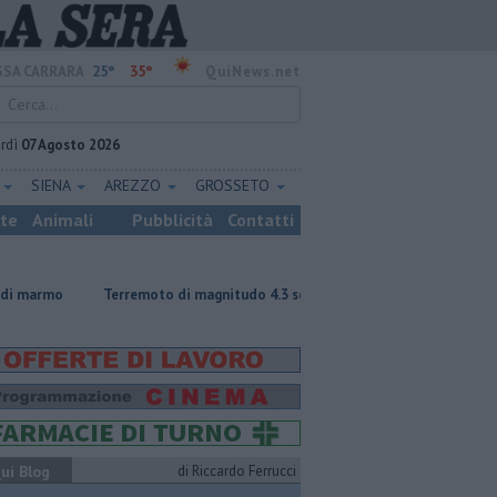
25°
35°
SA CARRARA
QuiNews.net
rdì
07 Agosto 2026
E
SIENA
AREZZO
GROSSETO
ste
Animali
Pubblicità
Contatti
erremoto di magnitudo 4.3 scuote la Toscana
Tragedia sulle Apuane, mu
ui Blog
di Riccardo Ferrucci