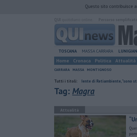
Questo sito contribuisce 
QUI
quotidiano online.
Percorso semplificat
TOSCANA
MASSA CARRARA
LUNIGIA
Home
Cronaca
Politica
Attualità
CARRARA
MASSA
MONTIGNOSO
poti
Il saluto del presidente di Retiambiente, "sono stati anni compless
Tutti i titoli:
Tag:
Magra
Attualità
​“U
Ques
pome