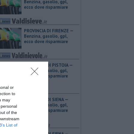
Benzina, gasolio, gpl,
ecco dove risparmiare
PROVINCIA DI FIRENZE — ​
Benzina, gasolio, gpl,
ecco dove risparmiare
PROVINCIA DI PISTOIA — ​
Benzina, gasolio, gpl,
ecco dove risparmiare
sonal or
ection to
PROVINCIA DI SIENA — ​
ou may
Benzina, gasolio, gpl,
 personal
ecco dove risparmiare
out of the
 downstream
B’s List of
PROVINCIA DI SIENA — ​