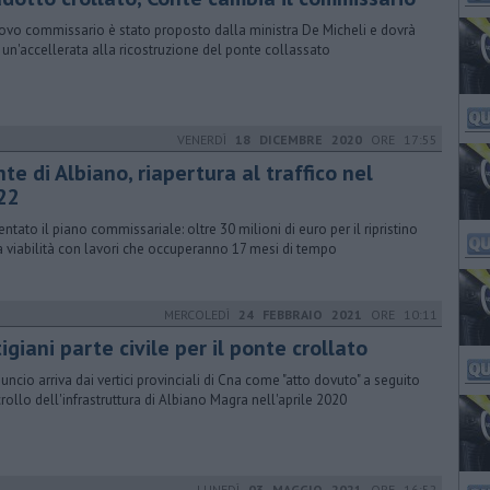
uovo commissario è stato proposto dalla ministra De Micheli e dovrà
 un'accellerata alla ricostruzione del ponte collassato
VENERDÌ
18 DICEMBRE 2020
ORE 17:55
te di Albiano, riapertura al traffico nel
22
entato il piano commissariale: oltre 30 milioni di euro per il ripristino
a viabilità con lavori che occuperanno 17 mesi di tempo
MERCOLEDÌ
24 FEBBRAIO 2021
ORE 10:11
igiani parte civile per il ponte crollato
nuncio arriva dai vertici provinciali di Cna come "atto dovuto" a seguito
crollo dell'infrastruttura di Albiano Magra nell'aprile 2020
LUNEDÌ
03 MAGGIO 2021
ORE 16:52