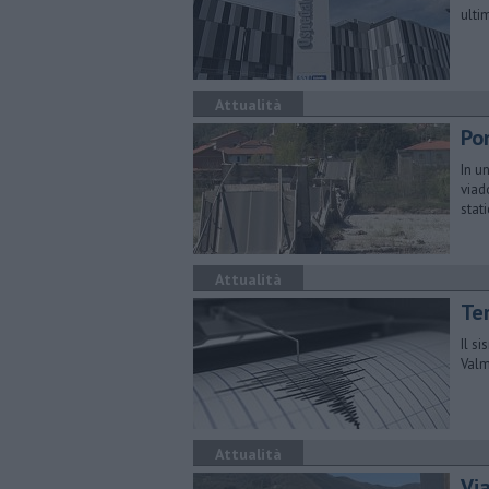
ulti
Attualità
Pon
In u
viad
stati
Attualità
Te
Il s
Valm
Attualità
Vi