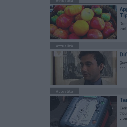
Attualità
Ap
Ti
Doma
svol
Attualità
Dif
Ques
degl
Attualità
​Ta
Ceri
trib
prom