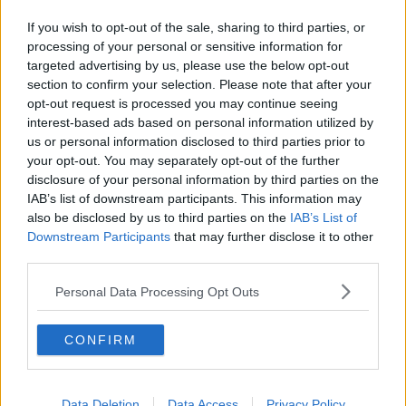
Giovanisì in tour, seconda fase per 9.300 studenti
If you wish to opt-out of the sale, sharing to third parties, or
Poste cerca portalettere, come candidarsi
processing of your personal or sensitive information for
targeted advertising by us, please use the below opt-out
​Trasporto pubblico, agevolazioni per gli studenti
section to confirm your selection. Please note that after your
opt-out request is processed you may continue seeing
interest-based ads based on personal information utilized by
A Carrara il campionato italiano di Geografia
us or personal information disclosed to third parties prior to
your opt-out. You may separately opt-out of the further
Fontia, generazioni unite nel ricordo
disclosure of your personal information by third parties on the
IAB’s list of downstream participants. This information may
Scuola, in liquidazione i contributi alle famiglie
also be disclosed by us to third parties on the
IAB’s List of
Downstream Participants
that may further disclose it to other
Vitalizio del marmo, pagamento del quinto
third parties.
bimestre
"Scuola Resistenza", 1000 euro agli studenti
Personal Data Processing Opt Outs
Versi nel vento alla Mondadori di Massa
CONFIRM
Aspiranti giudici popolari, avanti c'è posto
Ucraina, raccolta beni verso la città gemellata
Data Deletion
Data Access
Privacy Policy