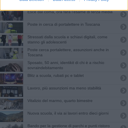
Esce dal coma, ora farà l'esame di terza media
Poste in cerca di portalettere in Toscana
Stressati dalla scuola e schiavi digitali, come
stanno gli adolescenti
Poste cerca portalettere, assunzioni anche in
Toscana
Sposato, 50 anni, identikit di chi è a rischio
sovraindebitamento
Blitz a scuola, rubati pc e tablet
Lavoro, più assunzioni ma meno stabilità
Vitalizio del marmo, quarto bimestre
Nuova scuola, il via ai lavori entro dieci giorni
Bando per la gestione di parchi e punti ristoro