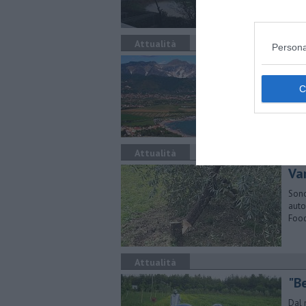
Attualità
Persona
"D
Il p
regi
Attualità
Van
Sono
auto
Foo
Attualità
"Be
Dal 