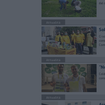
dal 
Attualità
Sol
Ci so
cons
Com
Attualità
"N
Coldi
cons
Attualità
Are