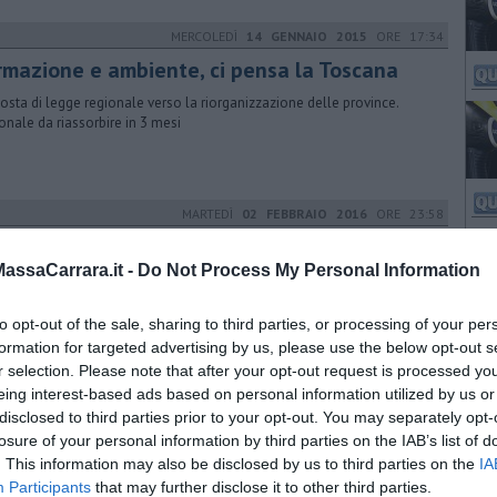
MERCOLEDÌ
14 GENNAIO 2015
ORE 17:34
rmazione e ambiente, ci pensa la Toscana
osta di legge regionale verso la riorganizzazione delle province.
onale da riassorbire in 3 mesi
MARTEDÌ
02 FEBBRAIO 2016
ORE 23:58
 riordino delle province un tassello cruciale"
ssaCarrara.it -
Do Not Process My Personal Information
damentale passaggio delle funzioni tutelando competenze e
onale". Così il presidente della prima commissione Giacomo Bugliani
to opt-out of the sale, sharing to third parties, or processing of your per
formation for targeted advertising by us, please use the below opt-out s
r selection. Please note that after your opt-out request is processed y
GIOVEDÌ
31 LUGLIO 2014
ORE 14:27
eing interest-based ads based on personal information utilized by us or
disclosed to third parties prior to your opt-out. You may separately opt-
ltempo, crollano le produzioni agricole
losure of your personal information by third parties on the IAB’s list of
retti fa il punto della situazione a livello regionale. I raccolti di frutta
. This information may also be disclosed by us to third parties on the
IA
rdura di stagione compromessi in tutta la Toscana
Participants
that may further disclose it to other third parties.