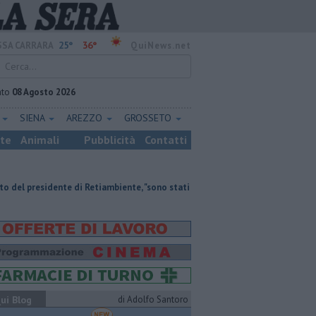
25°
36°
SA CARRARA
QuiNews.net
ato
08 Agosto 2026
E
SIENA
AREZZO
GROSSETO
ste
Animali
Pubblicità
Contatti
te di Retiambiente, "sono stati anni complessi ma di crescita"
Retiambie
ui Blog
di Adolfo Santoro