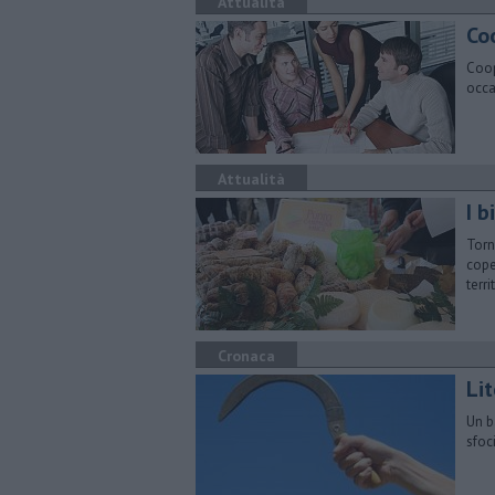
Attualità
Co
Coop
occa
Attualità
I b
Torn
cope
terri
Cronaca
​Li
Un b
sfoc