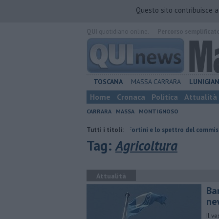
Questo sito contribuisce 
QUI
quotidiano online.
Percorso semplificat
TOSCANA
MASSA CARRARA
LUNIGIA
Home
Cronaca
Politica
Attualità
CARRARA
MASSA
MONTIGNOSO
"
Retiambiente, il dopo Fortini e lo spettro del commissariamento
Tutti i titoli:
Tag:
Agricoltura
Attualità
Ba
ne
Il v