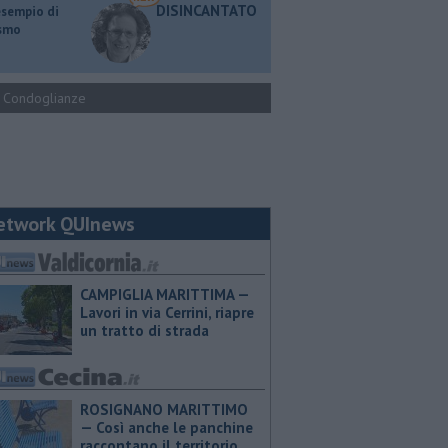
DISINCANTATO
esempio di
ismo
Condoglianze
etwork QUInews
CAMPIGLIA MARITTIMA —
Lavori in via Cerrini, riapre
un tratto di strada
ROSIGNANO MARITTIMO
— Così anche le panchine
raccontano il territorio