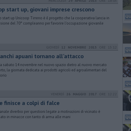
MERCOLEDÌ
29 APRILE 2015
ORE 18:05
op start up, giovani imprese crescono
 start up Unicoop Tirreno è il progetto che la cooperativa lancia in
sione del 70° compleanno per favorire l'occupazione giovanile
GIOVEDÌ
12 NOVEMBRE 2015
ORE 15:12
ianchi apuani tornano all'attacco
a sabato 14 novembre nel nuovo spazio dietro al nuovo mercato
rto, la giornata dedicata ai prodotti agricoli ed agroalimentari del
torio
VENERDÌ
26 MAGGIO 2017
ORE 12:22
te finisce a colpi di falce
anale diverbio per questioni legate a motivazioni di vicinato è
iato in minacce con tanto di arma alle mani