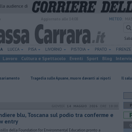
alla audience di
o
Aggiornato alle 14:08
METEO:
MAS
Sab
NA
LUCCA
PISA
LIVORNO
PISTOIA
PRATO
FIRENZ
Lavoro
Cultura e Spettacolo
Eventi
Sport
Blog
Intervi
Tragedia sulle Apuane, muore davanti ai nipoti
Il saluto del presiden
GIOVEDÌ
14 MAGGIO 2026
ORE 18:00
ndiere blu, Toscana sul podio tra conferme e
w entry
Q
essillo della Foundation for Environmental Education pronto a