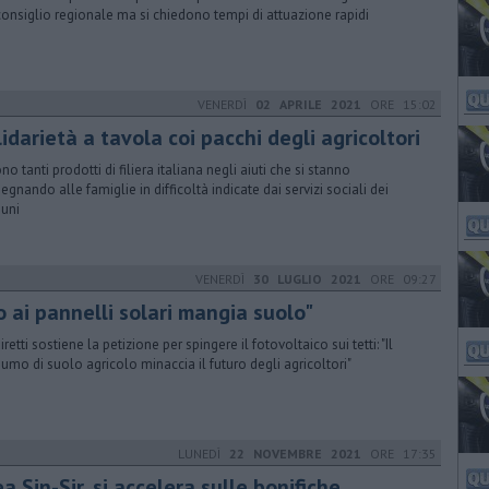
consiglio regionale ma si chiedono tempi di attuazione rapidi
VENERDÌ
02 APRILE 2021
ORE 15:02
idarietà a tavola coi pacchi degli agricoltori
no tanti prodotti di filiera italiana negli aiuti che si stanno
egnando alle famiglie in difficoltà indicate dai servizi sociali dei
uni
VENERDÌ
30 LUGLIO 2021
ORE 09:27
o ai pannelli solari mangia suolo"
retti sostiene la petizione per spingere il fotovoltaico sui tetti: "Il
umo di suolo agricolo minaccia il futuro degli agricoltori"
LUNEDÌ
22 NOVEMBRE 2021
ORE 17:35
a Sin-Sir, si accelera sulle bonifiche