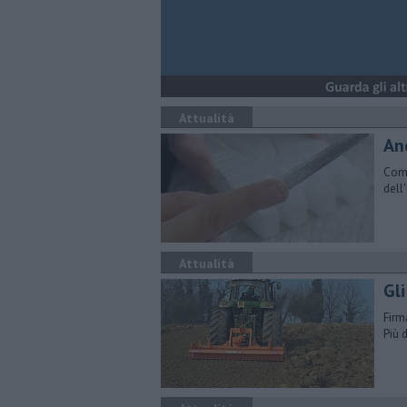
Attualità
An
Come
dell
Attualità
Gli
Firm
Più 