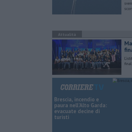
sven
scor
Attualità
Ma
fin
L'is
fina
Brescia, incendio e
paura nell'Alto Garda:
evacuate decine di
turisti