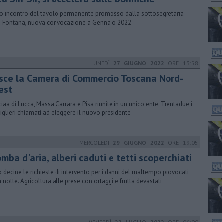
o incontro del tavolo permanente promosso dalla sottosegretaria
ia Fontana, nuova convocazione a Gennaio 2022
LUNEDÌ
27 GIUGNO 2022
ORE 13:58
sce la Camera di Commercio Toscana Nord-
est
ciaa di Lucca, Massa Carrara e Pisa riunite in un unico ente. Trentadue i
iglieri chiamati ad eleggere il nuovo presidente
MERCOLEDÌ
29 GIUGNO 2022
ORE 19:05
mba d'aria, alberi caduti e tetti scoperchiati
 decine le richieste di intervento per i danni del maltempo provocati
a notte. Agricoltura alle prese con ortaggi e frutta devastati
VENERDÌ
22 LUGLIO 2022
ORE 06:00