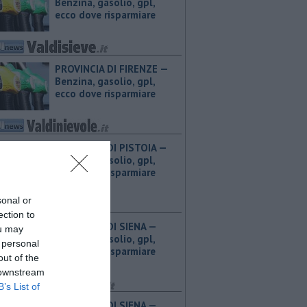
Benzina, gasolio, gpl,
ecco dove risparmiare
PROVINCIA DI FIRENZE — ​
Benzina, gasolio, gpl,
ecco dove risparmiare
PROVINCIA DI PISTOIA — ​
Benzina, gasolio, gpl,
ecco dove risparmiare
sonal or
ection to
PROVINCIA DI SIENA — ​
ou may
Benzina, gasolio, gpl,
 personal
ecco dove risparmiare
out of the
 downstream
B’s List of
PROVINCIA DI SIENA — ​