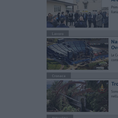
Prim
Ilar
Lavoro
Na
Ov
Le C
cons
Cronaca
Tro
Sono
nell