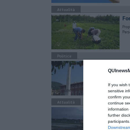
Attualità
Fo
Prop
Pers
Politica
"Il
QUInewsMa
"Fon
pers
If you wish 
sensitive in
confirm you
Attualità
continue se
information 
Ma
further disc
Coldi
participants
e ve
Downstream 