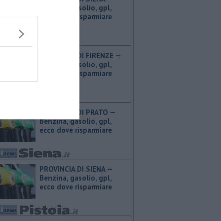
Benzina, gasolio, gpl,
ecco dove risparmiare
PROVINCIA DI FIRENZE — ​
Benzina, gasolio, gpl,
ecco dove risparmiare
PROVINCIA DI PRATO — ​
Benzina, gasolio, gpl,
ecco dove risparmiare
PROVINCIA DI SIENA — ​
Benzina, gasolio, gpl,
ecco dove risparmiare